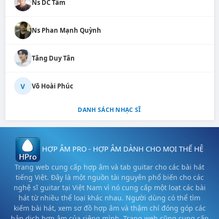
Ns DC Tâm
Ns Phan Mạnh Quỳnh
Tăng Duy Tân
V
Võ Hoài Phúc
DANH SÁCH NHẠC SĨ
HỢP ÂM PRO - HỢP ÂM DÀNH CHO MỌI THẾ HỆ
Trang web cung cấp hợp âm và tab guitar cho các bài hát
tiếng Việt. Đây là một nguồn tài nguyên phổ biến cho các
nghệ sĩ guitar tại Việt Nam vì nó cung cấp một loạt các bài
hát từ nhiều thể loại khác nhau. Người dùng có thể tìm
kiếm bài hát, xem sơ đồ hợp âm và thậm chí đóng góp các
bản dịch hợp âm của riêng mình. Trang web cũng cung cấp