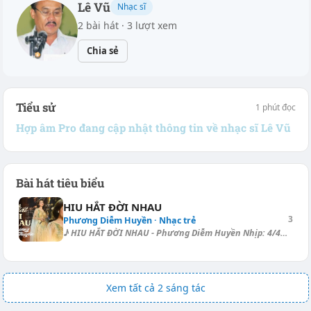
Lê Vũ
Nhạc sĩ
2 bài hát · 3 lượt xem
Chia sẻ
Tiểu sử
1 phút đọc
Hợp âm Pro đang cập nhật thông tin về nhạc sĩ Lê Vũ
Bài hát tiêu biểu
HIU HẮT ĐỜI NHAU
3
Phương Diễm Huyền · Nhạc trẻ
♪ HIU HẮT ĐỜI NHAU - Phương Diễm Huyền Nhịp: 4/4, tempo: 128, điệu: Slow...
Xem tất cả 2 sáng tác