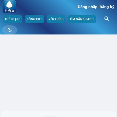
Đăng nhập
|
Đăng ký
THỂ LOẠI
CÔNG CỤ
YÊU THÍCH
TÌM NÂNG CAO