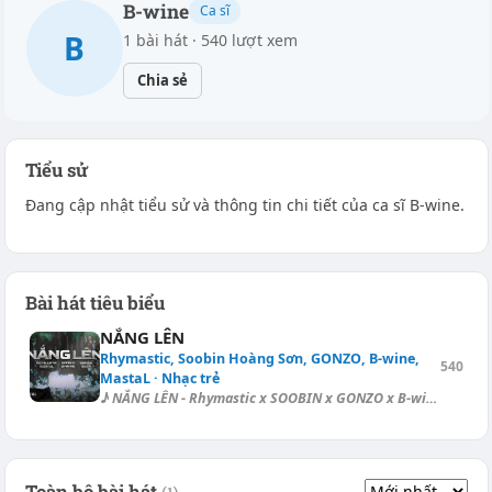
B-wine
Ca sĩ
B
1 bài hát · 540 lượt xem
Chia sẻ
Tiểu sử
Đang cập nhật tiểu sử và thông tin chi tiết của ca sĩ B-wine.
Bài hát tiêu biểu
NẮNG LÊN
Rhymastic, Soobin Hoàng Sơn, GONZO, B-wine,
540
MastaL · Nhạc trẻ
♪ NẮNG LÊN - Rhymastic x SOOBIN x GONZO x B-wine x MastaL Nắng lên rực [...
Toàn bộ bài hát