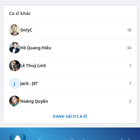
Ca sĩ khác
OnlyC
18
Hồ Quang Hiếu
34
Lê Thuỳ Linh
1
J
Jack - J97
7
Hoàng Quyên
2
DANH SÁCH CA SĨ