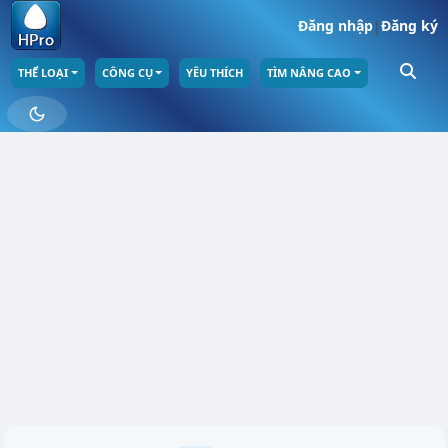
Đăng nhập
|
Đăng ký
THỂ LOẠI
CÔNG CỤ
YÊU THÍCH
TÌM NÂNG CAO