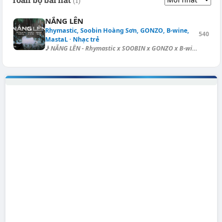
(1)
NẮNG LÊN
Rhymastic, Soobin Hoàng Sơn, GONZO, B-wine,
540
MastaL · Nhạc trẻ
♪ NẮNG LÊN - Rhymastic x SOOBIN x GONZO x B-wine x MastaL Nắng lên rực [...