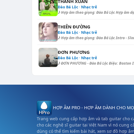
THANH XUÂN
Đào Bá Lộc · Nhạc trẻ
♪ Hợp âm theo giọng: Đào Bá Lộc Hợp âm dạo -
THIÊN ĐƯỜNG
Đào Bá Lộc · Nhạc trẻ
♪ Hợp âm theo giọng: Đào Bá Lộc Intro - Slow
ĐƠN PHƯƠNG
Đào Bá Lộc · Nhạc trẻ
♪ ĐƠN PHƯƠNG - Đào Bá Lộc Điệu: Boston Intr
HỢP ÂM PRO - HỢP ÂM DÀNH CHO MỌI
Trang web cung cấp hợp âm và tab guitar cho cá
cho các nghệ sĩ guitar tại Việt Nam vì nó cung c
dùng có thể tìm kiếm bài hát, xem sơ đồ hợp â