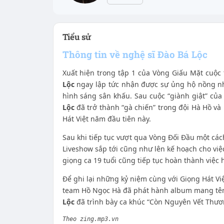
Tiểu sử
Thông tin về nghệ sĩ Đào Bá Lộc
Xuất hiện trong tập 1 của Vòng Giấu Mặt cuộc 
Lộc
ngay lập tức nhận được sự ủng hộ nồng nhi
hình sáng sân khấu. Sau cuộc “giành giật” củ
Lộc
đã trở thành “gà chiến” trong đội Hà Hồ v
Hát Việt năm đầu tiên này.
Sau khi tiếp tục vượt qua Vòng Đối Đầu một các
Liveshow sắp tới cũng như lên kế hoạch cho việ
giọng ca 19 tuổi cũng tiếp tục hoàn thành việc 
Để ghi lại những kỷ niệm cùng với Giọng Hát V
team Hồ Ngọc Hà đã phát hành album mang tên
Lộc
đã trình bày ca khúc “Còn Nguyên Vết Thươn
Theo zing.mp3.vn