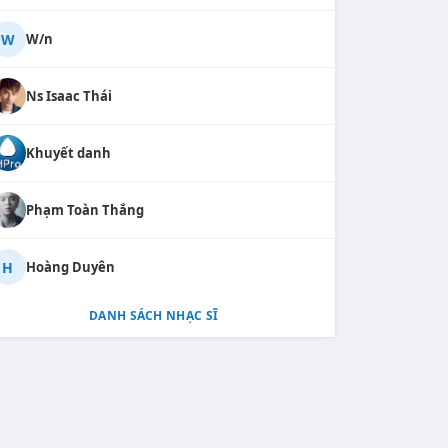
W
W/n
Ns Isaac Thái
Khuyết danh
Phạm Toàn Thắng
H
Hoàng Duyên
DANH SÁCH NHẠC SĨ