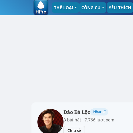
THỂ LOẠI
CÔNG CỤ
YÊU THÍCH
Đào Bá Lộc
Nhạc sĩ
3 bài hát · 7.766 lượt xem
Chia sẻ