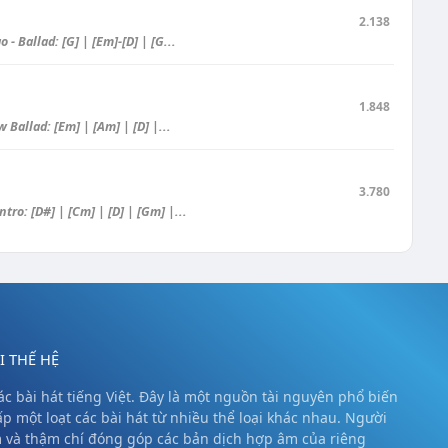
2.138
 Ballad: [G] | [Em]-[D] | [G...
1.848
 Ballad: [Em] | [Am] | [D] |...
3.780
o: [D#] | [Cm] | [D] | [Gm] |...
 THẾ HỆ
c bài hát tiếng Việt. Đây là một nguồn tài nguyên phổ biến
ấp một loạt các bài hát từ nhiều thể loại khác nhau. Người
m và thậm chí đóng góp các bản dịch hợp âm của riêng