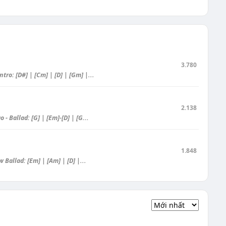
3.780
o: [D#] | [Cm] | [D] | [Gm] |...
2.138
 Ballad: [G] | [Em]-[D] | [G...
1.848
 Ballad: [Em] | [Am] | [D] |...