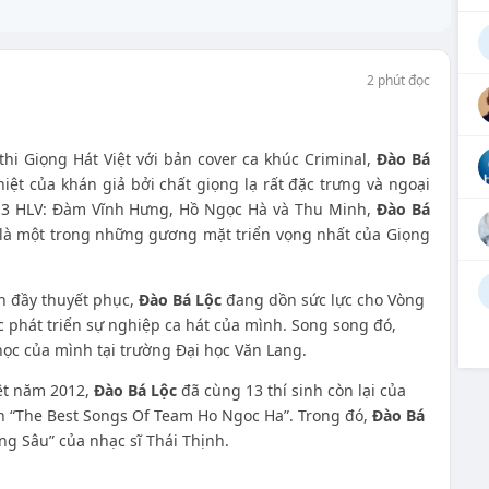
2 phút đọc
thi Giọng Hát Việt với bản cover ca khúc Criminal,
Đào Bá
ệt của khán giả bởi chất giọng lạ rất đặc trưng và ngoại
a 3 HLV: Đàm Vĩnh Hưng, Hồ Ngọc Hà và Thu Minh,
Đào Bá
à là một trong những gương mặt triển vọng nhất của Giọng
h đầy thuyết phục,
Đào Bá Lộc
đang dồn sức lực cho Vòng
c phát triển sự nghiệp ca hát của mình. Song song đó,
học của mình tại trường Đại học Văn Lang.
iệt năm 2012,
Đào Bá Lộc
đã cùng 13 thí sinh còn lại của
 “The Best Songs Of Team Ho Ngoc Ha”. Trong đó,
Đào Bá
g Sâu” của nhạc sĩ Thái Thịnh.