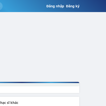
Đăng nhập
|
Đăng ký
hạc sĩ khác