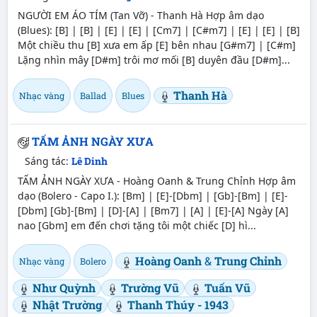
NGƯỜI EM ÁO TÍM (Tan Vỡ) - Thanh Hà Hợp âm dạo
(Blues): [B] | [B] | [E] | [E] | [Cm7] | [C#m7] | [E] | [E] | [B]
Một chiều thu [B] xưa em ấp [E] bên nhau [G#m7] | [C#m]
Lặng nhìn mây [D#m] trôi mơ mối [B] duyên đầu [D#m]...
Thanh Hà
Nhạc vàng
Ballad
Blues
TẤM ẢNH NGÀY XƯA
Sáng tác:
Lê Dinh
TẤM ẢNH NGÀY XƯA - Hoàng Oanh & Trung Chỉnh Hợp âm
dạo (Bolero - Capo I.): [Bm] | [E]-[Dbm] | [Gb]-[Bm] | [E]-
[Dbm] [Gb]-[Bm] | [D]-[A] | [Bm7] | [A] | [E]-[A] Ngày [A]
nao [Gbm] em đến chơi tặng tôi một chiếc [D] hì...
Hoàng Oanh
&
Trung Chỉnh
Nhạc vàng
Bolero
Như Quỳnh
Trường Vũ
Tuấn Vũ
Nhật Trường
Thanh Thúy - 1943