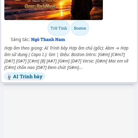
Trữ Tình
Boston
Sáng tác:
Ngô Thanh Nam
Hợp âm theo giọng: AI Trình bày Hợp âm chủ (gốc): Abm → Hợp
âm sử dụng ( Capo I.): Gm | Điệu: Boston Intro: [G#m] [C#m7]
[D#7] [G#7] [C#m] [B] [A#7] [G#m] [D#7] Verse: [G#m] Mai em về
[C#m] chốn nao [D#7] Đem chút [G#m]...
AI Trình bày