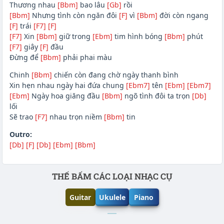
Thương nhau
[Bbm]
bao lâu
[Gb]
rồi
[Bbm]
Nhưng tình còn ngăn đôi
[F]
vì
[Bbm]
đời còn ngang
[F]
trái
[F7]
[F]
[F7]
Xin
[Bbm]
giữ trong
[Ebm]
tim hình bóng
[Bbm]
phút
[F7]
giây
[F]
đầu
Đừng để
[Bbm]
phải phai màu
Chinh
[Bbm]
chiến còn đang chờ ngày thanh bình
Xin hẹn nhau ngày hai đứa chung
[Ebm7]
tên
[Ebm]
[Ebm7]
[Ebm]
Ngày hoa giăng đầu
[Bbm]
ngõ tình đôi ta trọn
[Db]
lối
Sẽ trao
[F7]
nhau trọn niềm
[Bbm]
tin
Outro:
[Db]
[F]
[Db]
[Ebm]
[Bbm]
Phần nội dung
THẾ BẤM CÁC LOẠI NHẠC CỤ
Guitar
Ukulele
Piano