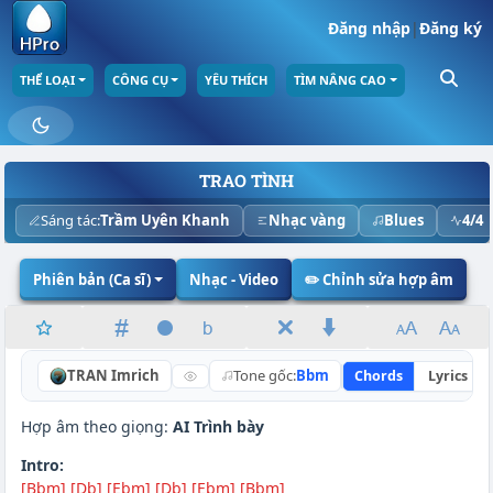
Đăng nhập
|
Đăng ký
THỂ LOẠI
CÔNG CỤ
YÊU THÍCH
TÌM NÂNG CAO
TRAO TÌNH
Sáng tác:
Trầm Uyên Khanh
Nhạc vàng
Blues
4/4
Phiên bản (Ca sĩ)
Nhạc - Video
✏️ Chỉnh sửa hợp âm
TRAN Imrich
Tone gốc:
Bbm
Chords
Lyrics
Hợp âm theo giọng:
AI Trình bày
Intro:
[Bbm]
[Db]
[Ebm]
[Db]
[Ebm]
[Bbm]