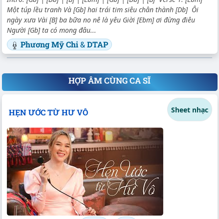
Một túp lều tranh Và [Gb] hai trái tim siêu chân thành [Db] Ôi
ngày xưa Vài [B] ba bữa no nê là yêu Giời [Ebm] ơi đừng điêu
Người [Gb] ta có mong đâu...
Phương Mỹ Chi
&
DTAP
HỢP ÂM CÙNG CA SĨ
Sheet nhạc
HẸN ƯỚC TỪ HƯ VÔ