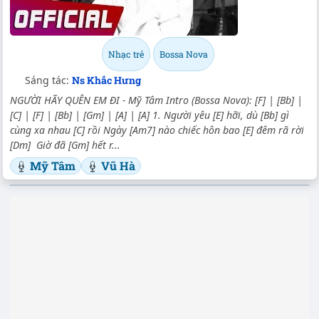
Nhạc trẻ
Bossa Nova
Sáng tác:
Ns Khắc Hưng
NGƯỜI HÃY QUÊN EM ĐI - Mỹ Tâm Intro (Bossa Nova): [F] | [Bb] |
[C] | [F] | [Bb] | [Gm] | [A] | [A] 1. Người yêu [E] hỡi, dù [Bb] gì
cùng xa nhau [C] rồi Ngày [Am7] nào chiếc hôn bao [E] đêm rã rời
[Dm] Giờ đã [Gm] hết r...
Mỹ Tâm
Vũ Hà