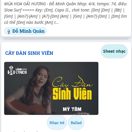
MÙA HOA OẢI HƯƠNG - Đỗ Minh Quân Nhịp: 4/4, tempo: 74, điệu:
Slow Surf ===== Key: {Em], Capo II., chơi tone: [Dm] [Dm] | [Bb] |
[Gm] | [Am7]-[Am] | [A7]-[Dm] [Am] | [Gm] | [Am7]-[Dm] | [Dm] Em
có thể [Dm] nào bước [Am] r...
Đỗ Minh Quân
Sheet nhạc
CÂY ĐÀN SINH VIÊN
Nhạc trẻ
Ballad