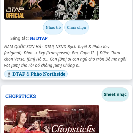
Nhạc trẻ
Chưa chọn
Sáng tác:
Ns DTAP
NAM QUỐC SƠN HÀ - DTAP, NSND Bạch Tuyết & Pháo Key
(original): Dbm → Key (transposed): Bm, Capo II. | Điệu: Chưa
chọn Verse: [Bm] Hò ơ... Con [Bm] ơi con ngủ cho tròn Để mẹ ngồi
vót [Bm] cho rồi bó chông [Bm] Chông n...
DTAP
&
Pháo Northside
Sheet nhạc
CHOPSTICKS