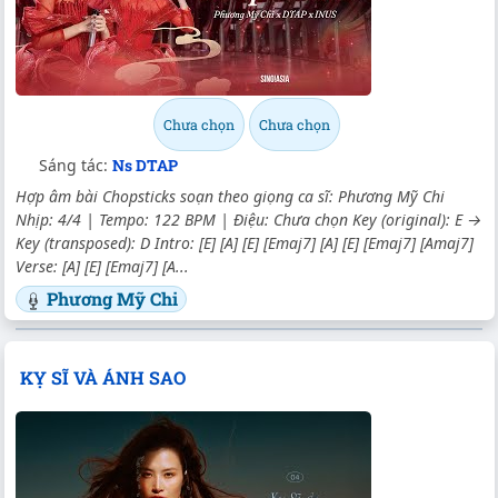
Chưa chọn
Chưa chọn
Sáng tác:
Ns DTAP
Hợp âm bài Chopsticks soạn theo giọng ca sĩ: Phương Mỹ Chi
Nhịp: 4/4 | Tempo: 122 BPM | Điệu: Chưa chọn Key (original): E →
Key (transposed): D Intro: [E] [A] [E] [Emaj7] [A] [E] [Emaj7] [Amaj7]
Verse: [A] [E] [Emaj7] [A...
Phương Mỹ Chi
KỴ SĨ VÀ ÁNH SAO