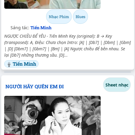
Nhạc Phim
Blues
Sáng tác:
Tiến Minh
NGƯỢC CHIỀU ĐỂ YÊU - Tiến Minh Key (original): B → Key
(transposed): A, Điệu: Chưa chọn Intro: [A] | [Db7] | [Dbm] | [Gbm]
| [D] [Dbm7] | [Gbm7] | [Bm] | [A] Ngược chiều để bên nhau. Se
lại [Db7] những thương sầu. [D]...
Tiến Minh
Sheet nhạc
NGƯỜI HÃY QUÊN EM ĐI