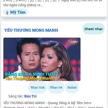
thơ Nghe tiếng [G#m] re...
Mỹ Tâm
Sheet nhạc
YÊU THƯƠNG MONG MANH
Nhạc tình
Nhạc trẻ
Ballad
Sáng tác:
Đức Trí
YÊU THƯƠNG MONG MANH - Quang Dũng & Mỹ Tâm Intro
(Ballad): [Am] | [Am] | [Em/Ab] | [Em/G] | [Em] | [Em] | [Am] [Am]