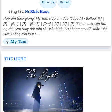
Nhạc trẻ
Ballad
Sáng tác:
Ns Khắc Hưng
Hợp âm theo giọng: Mỹ Tâm Hợp âm dạo (Capo I.) - Ballad: [F] |
[F] | [Gm] | [F] | [Gm7] | [Dm] | [C] | [C] | [F] Giờ em biết con tim
người [Gm] thay đổi [Bb] rồi Một hình [F/A] bóng nay đã khác [Bb]
xưa Không còn là [F]...
Mỹ Tâm
THE LIGHT