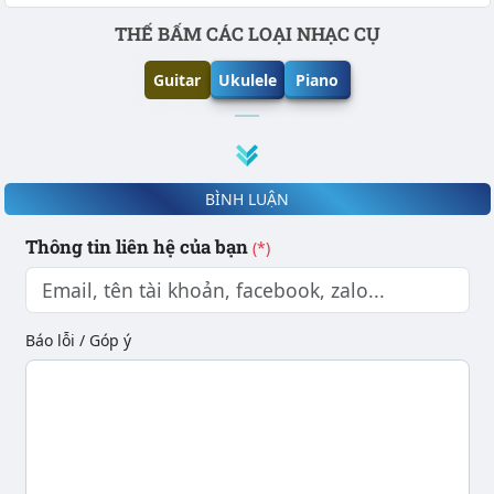
Phần nội dung
THẾ BẤM CÁC LOẠI NHẠC CỤ
Guitar
Ukulele
Piano
BÌNH LUẬN
Thông tin liên hệ của bạn
(*)
Báo lỗi / Góp ý