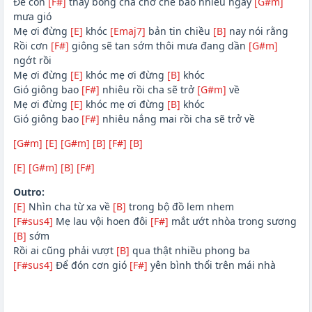
Để con
[F#]
thấy bóng cha chở che bao nhiêu ngày
[G#m]
mưa gió
Mẹ ơi đừng
[E]
khóc
[Emaj7]
bản tin chiều
[B]
nay nói rằng
Rồi cơn
[F#]
giông sẽ tan sớm thôi mưa đang dần
[G#m]
ngớt rồi
Mẹ ơi đừng
[E]
khóc mẹ ơi đừng
[B]
khóc
Gió giông bao
[F#]
nhiêu rồi cha sẽ trở
[G#m]
về
Mẹ ơi đừng
[E]
khóc mẹ ơi đừng
[B]
khóc
Gió giông bao
[F#]
nhiêu nắng mai rồi cha sẽ trở về
[G#m]
[E]
[G#m]
[B]
[F#]
[B]
[E]
[G#m]
[B]
[F#]
Outro:
[E]
Nhìn cha từ xa về
[B]
trong bộ đồ lem nhem
[F#sus4]
Mẹ lau vội hoen đôi
[F#]
mắt ướt nhòa trong sương
[B]
sớm
Rồi ai cũng phải vượt
[B]
qua thật nhiều phong ba
[F#sus4]
Để đón cơn gió
[F#]
yên bình thổi trên mái nhà