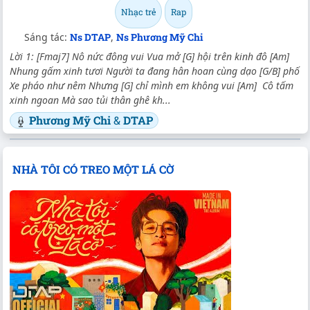
Nhạc trẻ
Rap
Sáng tác:
Ns DTAP
,
Ns Phương Mỹ Chi
Lời 1: [Fmaj7] Nô nức đông vui Vua mở [G] hội trên kinh đô [Am]
Nhung gấm xinh tươi Người ta đang hân hoan cùng dạo [G/B] phố
Xe pháo như nêm Nhưng [G] chỉ mình em không vui [Am] Cô tấm
xinh ngoan Mà sao tủi thân ghê kh...
Phương Mỹ Chi
&
DTAP
NHÀ TÔI CÓ TREO MỘT LÁ CỜ