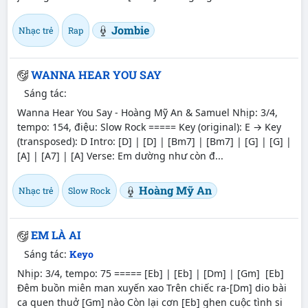
Jombie
Nhạc trẻ
Rap
WANNA HEAR YOU SAY
Sáng tác:
Wanna Hear You Say - Hoàng Mỹ An & Samuel Nhịp: 3/4,
tempo: 154, điệu: Slow Rock ===== Key (original): E → Key
(transposed): D Intro: [D] | [D] | [Bm7] | [Bm7] | [G] | [G] |
[A] | [A7] | [A] Verse: Em dường như còn đ...
Hoàng Mỹ An
Nhạc trẻ
Slow Rock
EM LÀ AI
Sáng tác:
Keyo
Nhịp: 3/4, tempo: 75 ===== [Eb] | [Eb] | [Dm] | [Gm] [Eb]
Đêm buồn miên man xuyến xao Trên chiếc ra-[Dm] dio bài
ca quen thuở [Gm] nào Còn lại cơn [Eb] ghen cuộc tình si