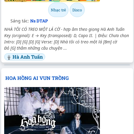
Nhạc trẻ
Disco
Sáng tác:
Ns DTAP
NHÀ TÔI CÓ TREO MỘT LÁ CỜ - hợp âm theo giọng Hà Anh Tuấn
Key (original): E → Key (transposed): D, Capo II. | Điệu: Chưa chọn
Intro: [D] [G] [D] [G] Verse: [D] Nhà tôi có treo một lá [Bm] cờ
Đỏ [G] thắm những câu chuyện ...
Hà Anh Tuấn
HOA HỒNG AI VUN TRỒNG