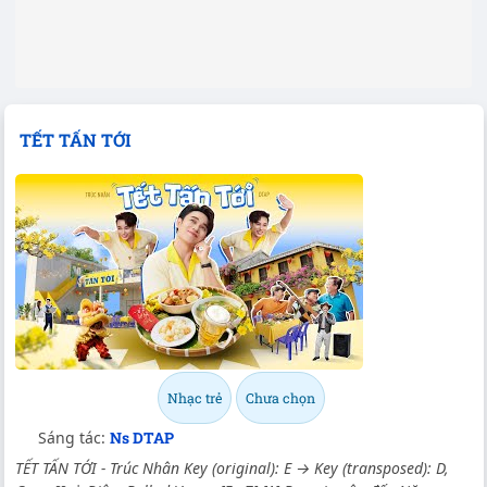
TẾT TẤN TỚI
Nhạc trẻ
Chưa chọn
Sáng tác:
Ns DTAP
TẾT TẤN TỚI - Trúc Nhân Key (original): E → Key (transposed): D,