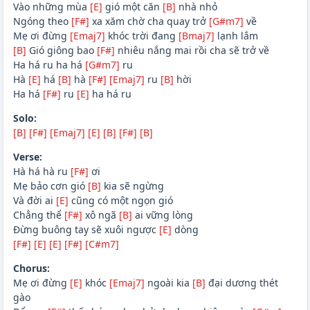
Vào những mùa
[E]
gió một căn
[B]
nhà nhỏ
Ngóng theo
[F#]
xa xăm chờ cha quay trở
[G#m7]
về
Mẹ ơi đừng
[Emaj7]
khóc trời đang
[Bmaj7]
lạnh lắm
[B]
Gió giông bao
[F#]
nhiêu nắng mai rồi cha sẽ trở về
Ha há ru ha há
[G#m7]
ru
Hà
[E]
há
[B]
hà
[F#]
[Emaj7]
ru
[B]
hời
Ha há
[F#]
ru
[E]
ha há ru
Solo:
[B]
[F#]
[Emaj7]
[E]
[B]
[F#]
[B]
Verse:
Hà há hà ru
[F#]
ơi
Mẹ bảo cơn gió
[B]
kia sẽ ngừng
Và đời ai
[E]
cũng có một ngọn gió
Chẳng thể
[F#]
xô ngã
[B]
ai vững lòng
Đừng buông tay sẽ xuôi ngược
[E]
dòng
[F#]
[E]
[E]
[F#]
[C#m7]
Chorus:
Mẹ ơi đừng
[E]
khóc
[Emaj7]
ngoài kia
[B]
đại dương thét
gào