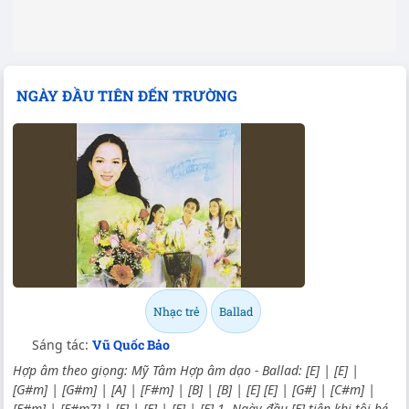
NGÀY ĐẦU TIÊN ĐẾN TRƯỜNG
Nhạc trẻ
Ballad
Sáng tác:
Vũ Quốc Bảo
Hợp âm theo giọng: Mỹ Tâm Hợp âm dạo - Ballad: [E] | [E] |
[G#m] | [G#m] | [A] | [F#m] | [B] | [B] | [E] [E] | [G#] | [C#m] |
[F#m] | [F#m7] | [E] | [E] | [E] | [E] 1. Ngày đầu [E] tiên khi tôi bé