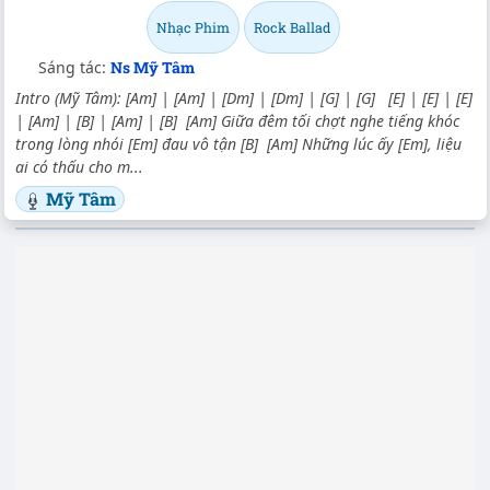
Nhạc Phim
Rock Ballad
Sáng tác:
Ns Mỹ Tâm
Intro (Mỹ Tâm): [Am] | [Am] | [Dm] | [Dm] | [G] | [G] [E] | [E] | [E]
| [Am] | [B] | [Am] | [B] [Am] Giữa đêm tối chợt nghe tiếng khóc
trong lòng nhói [Em] đau vô tận [B] [Am] Những lúc ấy [Em], liệu
ai có thấu cho m...
Mỹ Tâm