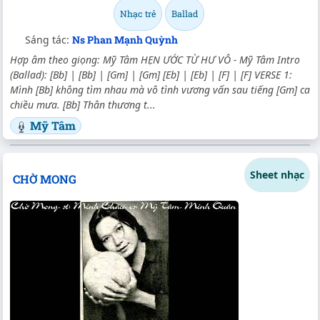
Nhạc trẻ
Ballad
Sáng tác:
Ns Phan Mạnh Quỳnh
Hợp âm theo giọng: Mỹ Tâm HẸN ƯỚC TỪ HƯ VÔ - Mỹ Tâm Intro
(Ballad): [Bb] | [Bb] | [Gm] | [Gm] [Eb] | [Eb] | [F] | [F] VERSE 1:
Mình [Bb] không tìm nhau mà vô tình vương vấn sau tiếng [Gm] ca
chiều mưa. [Bb] Thân thương t...
Mỹ Tâm
Sheet nhạc
CHỜ MONG