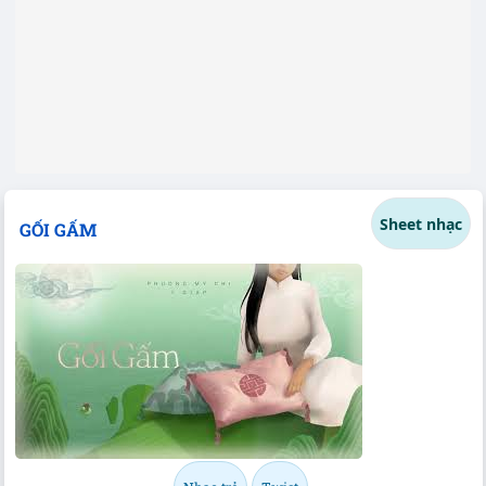
Sheet nhạc
GỐI GẤM