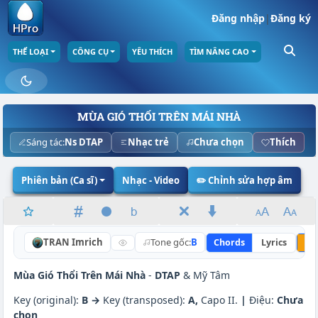
Đăng nhập
|
Đăng ký
THỂ LOẠI
CÔNG CỤ
YÊU THÍCH
TÌM NÂNG CAO
MÙA GIÓ THỔI TRÊN MÁI NHÀ
Sáng tác:
Ns DTAP
Nhạc trẻ
Chưa chọn
Thích
Phiên bản (Ca sĩ)
Nhạc - Video
✏️ Chỉnh sửa hợp âm
TRAN Imrich
Tone gốc:
B
Chords
Lyrics
Nâ
Mùa Gió Thổi Trên Mái Nhà
-
DTAP
& Mỹ Tâm
Key (original):
B →
Key (transposed):
A,
Capo II.
|
Điệu:
Chưa
chọn