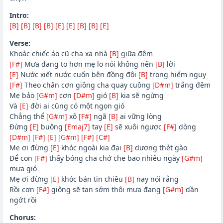
Intro:
[B]
[B]
[B]
[B]
[E]
[E]
[B]
[B]
[E]
Verse:
Khoác chiếc áo cũ cha xa nhà
[B]
giữa đêm
[F#]
Mưa đang to hơn mẹ lo nói không nên
[B]
lời
[E]
Nước xiết nước cuốn bên đồng đội
[B]
trong hiểm nguy
[F#]
Theo chân cơn giông cha quay cuồng
[D#m]
trắng đêm
Mẹ bảo
[G#m]
cơn
[D#m]
gió
[B]
kia sẽ ngừng
Và
[E]
đời ai cũng có một ngọn gió
Chẳng thể
[G#m]
xô
[F#]
ngã
[B]
ai vững lòng
Đừng
[E]
buông
[Emaj7]
tay
[E]
sẽ xuôi ngược
[F#]
dòng
[D#m]
[F#]
[E]
[G#m]
[F#]
[C#]
Mẹ ơi đừng
[E]
khóc ngoài kia đại
[B]
dương thét gào
Để con
[F#]
thấy bóng cha chở che bao nhiêu ngày
[G#m]
mưa gió
Mẹ ơi đừng
[E]
khóc bản tin chiều
[B]
nay nói rằng
Rồi cơn
[F#]
giông sẽ tan sớm thôi mưa đang
[G#m]
dần
ngớt rồi
Chorus: