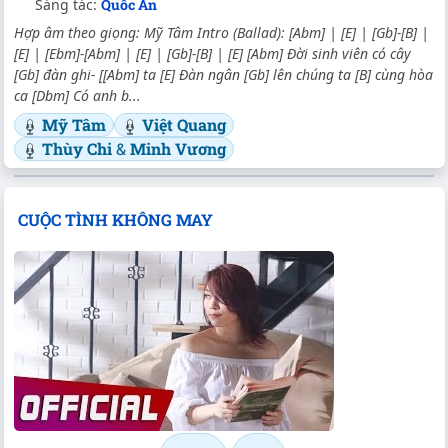
Sáng tác:
Quốc An
Hợp âm theo giọng: Mỹ Tâm Intro (Ballad): [Abm] | [E] | [Gb]-[B] |
[E] | [Ebm]-[Abm] | [E] | [Gb]-[B] | [E] [Abm] Đời sinh viên có cây
[Gb] đàn ghi- [[Abm] ta [E] Đàn ngân [Gb] lên chúng ta [B] cùng hòa
ca [Dbm] Có anh b...
Mỹ Tâm
Việt Quang
Thùy Chi
&
Minh Vương
CUỘC TÌNH KHÔNG MAY