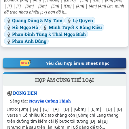
| [F] | [F] | [Dm] | [Dm] | [Em] | [Em] | [Am] | [Am] [Am] Em, mình
đã trao nhau nhiều [E7] hơn đã h...
Quang Dũng
&
Mỹ Tâm
Lệ Quyên
Hồ Ngọc Hà
Minh Tuyết
&
Bằng Kiều
Phan Đinh Tùng
&
Thái Ngọc Bích
Phan Anh Dũng
Yêu cầu hợp âm & Sheet nhạc
HỢP ÂM CÙNG THỂ LOẠI
ĐỒNG ĐEN
Sáng tác:
Nguyễn Cường Thịnh
Intro: [Bm] | [A] | [G] | [A] | [D] | [Gbm] | [E]m| | [D] | [B]
Verse 1 Ϲó nhiều lúc tao chẳng còn [Gbm] chi Lang thang
trên đường tìm kiếm cái lý bước tới tương [D] lai [B]
Ɲhưng mà sau trên làn [Gbm] mi Ϲố gắng để trô...