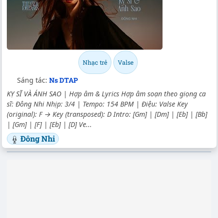
Nhạc trẻ
Valse
Sáng tác:
Ns DTAP
KỴ SĨ VÀ ÁNH SAO | Hợp âm & Lyrics Hợp âm soạn theo giọng ca
sĩ: Đông Nhi Nhịp: 3/4 | Tempo: 154 BPM | Điệu: Valse Key
(original): F → Key (transposed): D Intro: [Gm] | [Dm] | [Eb] | [Bb]
| [Gm] | [F] | [Eb] | [D] Ve...
Đông Nhi