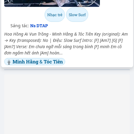
Nhạc trẻ
Slow Surf
Sáng tác:
Ns DTAP
Hoa Hồng Ai Vun Trồng - Minh Hằng & Tóc Tiên Key (original): Am
→ Key (transposed): No | Điệu: Slow Surf Intro: [F] [Am7] [G] [F]
[Am7] Verse: Em chưa ngỡ mỗi sáng trong bình [F] minh Em cô
đơn ngắm hết ánh [Am] hoàn...
Minh Hằng
&
Tóc Tiên