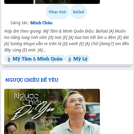
Nhạc tình
Ballad
Sáng tác:
Minh Châu
Hợp âm theo giọng: Mỹ Tâm & Minh Quân Điệu: Ballad [A] Muôn
tia nắng lung linh sớm [D] mai [E] [A] Xua tan hết âm u đêm [E] dài
[A] Sương khuya vẫn in trên lá [D] xanh [E] [A] Chờ [Dmaj7] em đến
đây cùng [E] anh. [A]...
Mỹ Tâm
&
Minh Quân
Mỹ Lệ
NGƯỢC CHIỀU ĐỂ YÊU