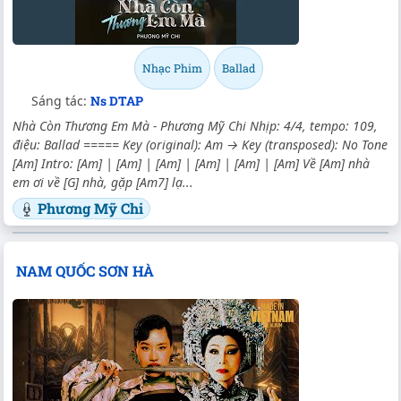
Nhạc Phim
Ballad
Sáng tác:
Ns DTAP
Nhà Còn Thương Em Mà - Phương Mỹ Chi Nhịp: 4/4, tempo: 109,
điệu: Ballad ===== Key (original): Am → Key (transposed): No Tone
[Am] Intro: [Am] | [Am] | [Am] | [Am] | [Am] | [Am] Về [Am] nhà
em ơi về [G] nhà, gặp [Am7] lạ...
Phương Mỹ Chi
NAM QUỐC SƠN HÀ