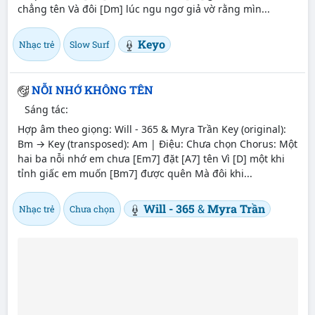
chẳng tên Và đôi [Dm] lúc ngu ngơ giả vờ rằng mìn...
Keyo
Nhạc trẻ
Slow Surf
NỖI NHỚ KHÔNG TÊN
Sáng tác:
Hợp âm theo giọng: Will - 365 & Myra Trần Key (original):
Bm → Key (transposed): Am | Điệu: Chưa chọn Chorus: Một
hai ba nỗi nhớ em chưa [Em7] đặt [A7] tên Vì [D] một khi
tỉnh giấc em muốn [Bm7] được quên Mà đôi khi...
Will - 365
&
Myra Trần
Nhạc trẻ
Chưa chọn