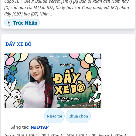
Capo II. | Điệu: Ballad Verse: [Em7] [A] Bạn ơi xuân đến Năm nay
[D] sắp qua rồi [A] kìa [D7] Dù ly hay cốc Cũng nâng với [B7] nhau
đầy [Gb7] bia [B7] Nhìn...
Trúc Nhân
ĐẨY XE BÒ
Nhạc trẻ
Chưa chọn
Sáng tác:
Ns DTAP
Intro: [Gb] | [Db] | [B] | [Ebm] | [Gb] | [Db] | [B] Verse 1: [Ebm]