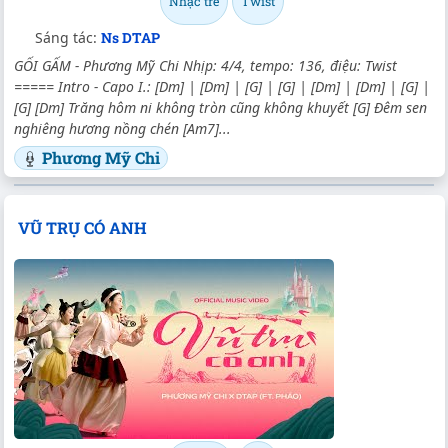
Nhạc trẻ
Twist
Sáng tác:
Ns DTAP
GỐI GẤM - Phương Mỹ Chi Nhịp: 4/4, tempo: 136, điệu: Twist
===== Intro - Capo I.: [Dm] | [Dm] | [G] | [G] | [Dm] | [Dm] | [G] |
[G] [Dm] Trăng hôm ni không tròn cũng không khuyết [G] Đêm sen
nghiêng hương nồng chén [Am7]...
Phương Mỹ Chi
VŨ TRỤ CÓ ANH