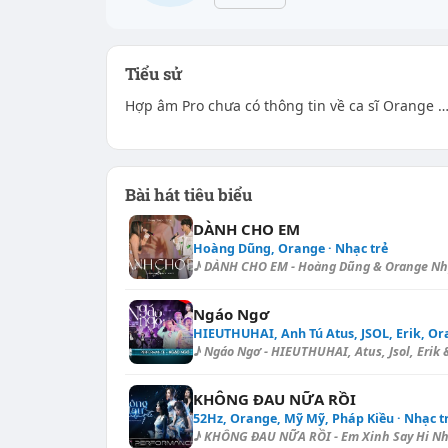
Tiểu sử
Hợp âm Pro chưa có thông tin về ca sĩ Orange 
Bài hát tiêu biểu
DÀNH CHO EM
Hoàng Dũng, Orange · Nhạc trẻ
♪ DÀNH CHO EM - Hoàng Dũng & Orange Nhịp:
Ngáo Ngơ
HIEUTHUHAI, Anh Tú Atus, JSOL, Erik, Or
♪ Ngáo Ngơ - HIEUTHUHAI, Atus, Jsol, Erik 
KHÔNG ĐAU NỮA RỒI
52Hz, Orange, Mỹ Mỹ, Pháp Kiều · Nhạc t
♪ KHÔNG ĐAU NỮA RỒI - Em Xinh Say Hi Nhịp