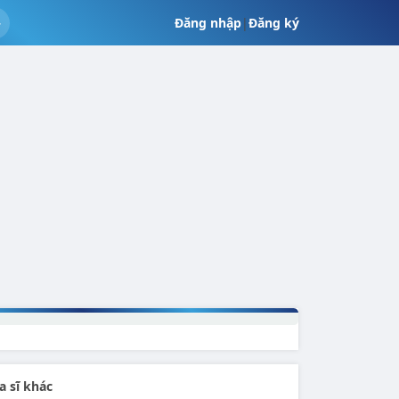
Đăng nhập
|
Đăng ký
a sĩ khác