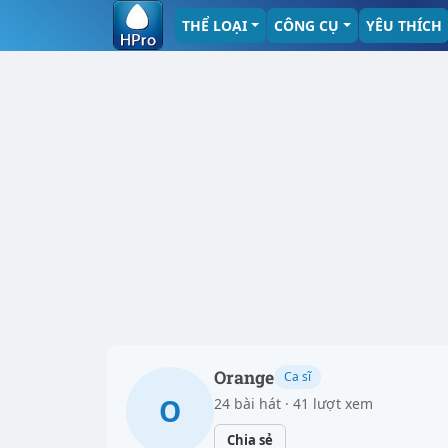
THỂ LOẠI
CÔNG CỤ
YÊU THÍCH
Orange
Ca sĩ
O
24 bài hát · 41 lượt xem
Chia sẻ