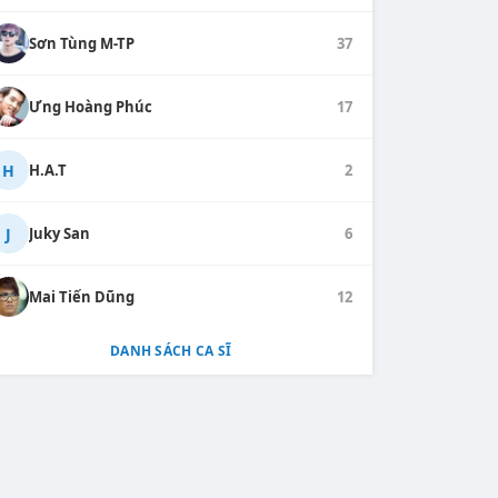
Sơn Tùng M-TP
37
Ưng Hoàng Phúc
17
H
H.A.T
2
J
Juky San
6
Mai Tiến Dũng
12
DANH SÁCH CA SĨ