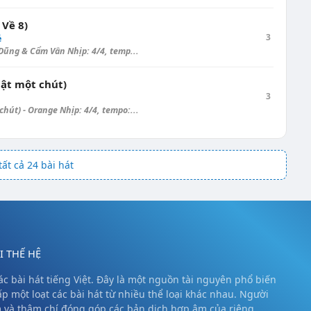
Về 8)
3
ẻ
ũng & Cẩm Vân Nhịp: 4/4, temp...
ật một chút)
3
út) - Orange Nhịp: 4/4, tempo:...
ất cả 24 bài hát
 THẾ HỆ
c bài hát tiếng Việt. Đây là một nguồn tài nguyên phổ biến
ấp một loạt các bài hát từ nhiều thể loại khác nhau. Người
m và thậm chí đóng góp các bản dịch hợp âm của riêng