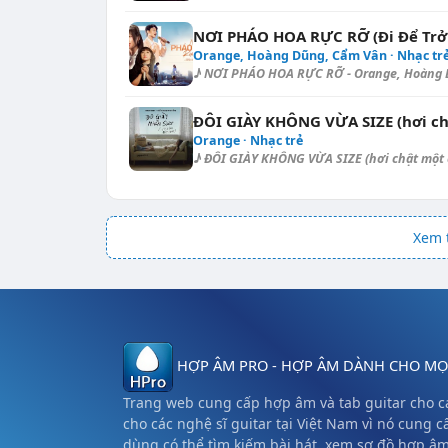
NƠI PHÁO HOA RỰC RỠ (Đi Để Trở 
Orange, Hoàng Dũng, Cẩm Vân · Nhạc tr
♪ NƠI PHÁO HOA RỰC RỠ - Orange, Hoàng D
ĐÔI GIÀY KHÔNG VỪA SIZE (hơi ch
Orange · Nhạc trẻ
♪ ĐÔI GIÀY KHÔNG VỪA SIZE (hơi chật một ch
Xem t
HỢP ÂM PRO - HỢP ÂM DÀNH CHO MỌI
Trang web cung cấp hợp âm và tab guitar cho cá
cho các nghệ sĩ guitar tại Việt Nam vì nó cung c
dùng có thể tìm kiếm bài hát, xem sơ đồ hợp â