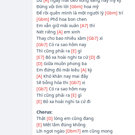
Dù
[A]
ngày mai đeo vòng vàng hay mỹ ký
Đừng vội tìm lời
[Gbm]
hoa mỹ
Để rồi quên mình là một người lý
[Gbm]
trí
[Gbm]
Phố hoa bon chen
Em vẫn giữ mãi xuân
[A7]
thì
Nét riêng
[A]
em xinh
Thay cho bao nhiêu xầm
[Gb7]
xì
[Gb7]
Có ra sao hôm nay
Thì cũng phải ra
[E]
gì
[E7]
Bỏ xa hoài nghi ta cứ
[D]
đi
[D]
Giữa muôn phong ba
Em đứng đó mãi kiêu
[A]
kỳ
[A]
Khó khăn nay mai đây
Sẽ bỗng hóa thi
[Gb7]
vị
[Gb7]
Có ra sao hôm nay
Thì cũng phải ra
[E]
gì
[E]
Bỏ xa hoài nghi ta cứ đi
Chorus:
Thật
[D]
lòng em cũng đang
[E]
Mệt lắm đúng không
Lời ngọt ngào
[Dbm7]
em cũng mong