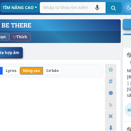
TÌM NÂNG CAO
L BE THERE
họn
Thích
sửa hợp âm
Nh
Lyrics
Nâng cao
Cơ bản
[B
| 
[
sâ
N