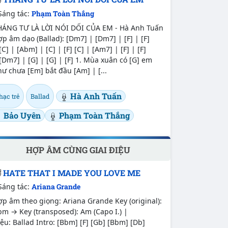
Sáng tác:
Phạm Toàn Thắng
HÁNG TƯ LÀ LỜI NÓI DỐI CỦA EM - Hà Anh Tuấn
p âm dạo (Ballad): [Dm7] | [Dm7] | [F] | [F]
[C] | [Abm] | [C] | [F] [C] | [Am7] | [F] | [F]
[Dm7] | [G] | [G] | [F] 1. Mùa xuân có [G] em
ư chưa [Em] bắt đầu [Am] | [...
Hà Anh Tuấn
hạc trẻ
Ballad
Bảo Uyên
Phạm Toàn Thắng
HỢP ÂM CÙNG GIAI ĐIỆU
HATE THAT I MADE YOU LOVE ME
Sáng tác:
Ariana Grande
p âm theo giọng: Ariana Grande Key (original):
m → Key (transposed): Am (Capo I.) |
ệu: Ballad Intro: [Bbm] [F] [Gb] [Bbm] [Db]