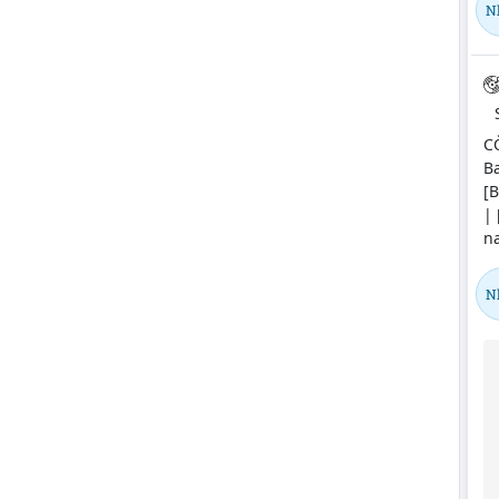
N
C
Ba
[B
| 
na
N