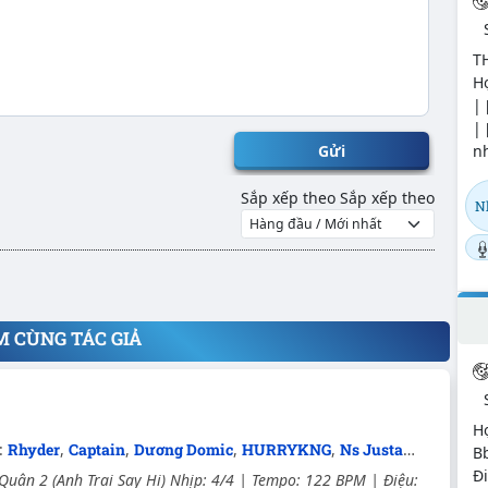
T
Hợ
| 
| 
nh
Gửi
Sắp xếp theo
Sắp xếp theo
N
M CÙNG TÁC GIẢ
Hợ
c:
Rhyder
,
Captain
,
Dương Domic
,
HURRYKNG
,
Ns JustaTee
Bb
Đi
Quân 2 (Anh Trai Say Hi) Nhịp: 4/4 | Tempo: 122 BPM | Điệu: