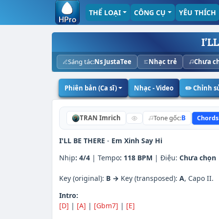
THỂ LOẠI
CÔNG CỤ
YÊU THÍCH
I’L
Sáng tác:
Ns JustaTee
Nhạc trẻ
Chưa c
Phiên bản (Ca sĩ)
Nhạc - Video
✏️ Chỉnh 
TRAN Imrich
Tone gốc:
B
Chords
I'LL BE THERE
-
Em Xinh Say Hi
Nhịp
:
4/4
| Tempo
:
118 BPM
| Điệu:
Chưa chọn
Key (original):
B →
Key (transposed):
A
, Capo II.
Intro:
[D]
|
[A]
|
[Gbm7]
|
[E]