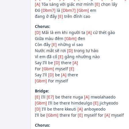
[A]
Tỏa sáng với giấc mơ mình
[E]
chọn lấy
Đó
[Dbm7]
là
[Dbm7]
[Gbm]
em
đang ở đây
[E]
trên đỉnh cao
Chorus:
[D]
Mãi là em khi người ta
[A]
cứ thét gào
Giữa màu đêm
[Gbm]
đen
Còn đây
[E]
những vì sao
Nước mắt sẽ rơi
[D]
trong tự hào
Vì em đã cố
[E]
gắng nhường nào
Say I’ll be
[D]
there
[A]
For
[Gbm]
myself
[E]
Say I’ll
[D]
be
[A]
there
[Gbm]
For myself
Bridge:
[E]
I’ll
[E7]
be there nuga
[A]
mwolahaedo
[Gbm]
I’ll be there himdeulgo
[E]
jichyeodo
[D]
I’ll be there kkeuti
[A]
anboyeodo
I’ll be
[Gbm]
there for
[E]
myself for
[A]
myself
Chorus: