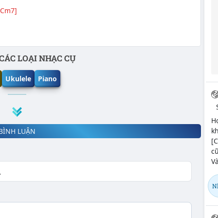
[Cm7]
CÁC LOẠI NHẠC CỤ
Ukulele
Piano
Hợ
kh
BÌNH LUẬN
[C
c
Và
N