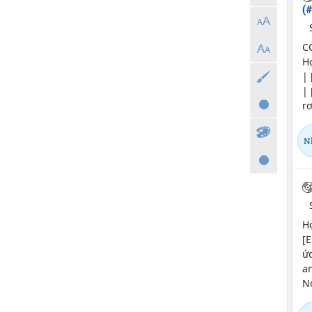
(
C
Hợ
| 
| 
rơ
N
Hợ
[E
ức
an
Nó