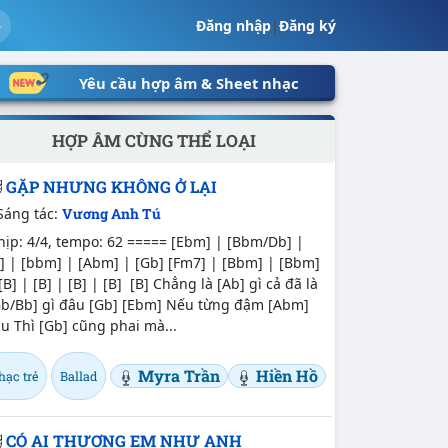
Đăng nhập
|
Đăng ký
Yêu cầu hợp âm & Sheet nhạc
HỢP ÂM CÙNG THỂ LOẠI
GẶP NHƯNG KHÔNG Ở LẠI
Sáng tác:
Vương Anh Tú
ịp: 4/4, tempo: 62 ===== [Ebm] | [Bbm/Db] |
] | [bbm] | [Abm] | [Gb] [Fm7] | [Bbm] | [Bbm]
[B] | [B] | [B] | [B] [B] Chẳng là [Ab] gì cả đã là
Gb/Bb] gì đâu [Gb] [Ebm] Nếu từng đậm [Abm]
u Thì [Gb] cũng phai mà...
Myra Trần
Hiền Hồ
hạc trẻ
Ballad
CÓ AI THƯƠNG EM NHƯ ANH