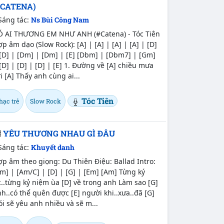
#CATENA)
Sáng tác:
Ns Bùi Công Nam
Ó AI THƯƠNG EM NHƯ ANH (#Catena) - Tóc Tiên
p âm dạo (Slow Rock): [A] | [A] | [A] | [A] | [D]
[D] | [Dm] | [Dm] | [E] [Dbm] | [Dbm7] | [Gm]
[D] | [D] | [D] | [E] 1. Đường về [A] chiều mưa
i [A] Thấy anh cùng ai...
Tóc Tiên
hạc trẻ
Slow Rock
YÊU THƯƠNG NHAU GÌ ĐÂU
Sáng tác:
Khuyết danh
p âm theo giọng: Du Thiên Điệu: Ballad Intro:
m] | [Am/C] | [D] | [G] | [Em] [Am] Từng ký
..từng kỷ niệm ùa [D] về trong anh Làm sao [G]
h..có thể quên được [E] người khi..xưa..đã [G]
i sẽ yêu anh nhiều và sẽ m...