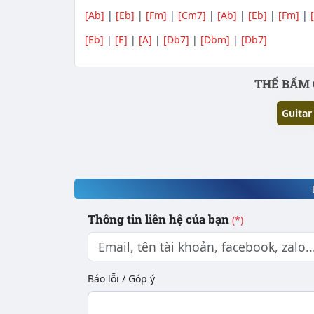
[Ab]
|
[Eb]
|
[Fm]
|
[Cm7]
|
[Ab]
|
[Eb]
|
[Fm]
|
[Eb]
|
[E]
|
[A]
|
[Db7]
|
[Dbm]
|
[Db7]
Phần nội dung
THẾ BẤM 
Guitar
Thông tin liên hệ của bạn
(*)
Báo lỗi / Góp ý