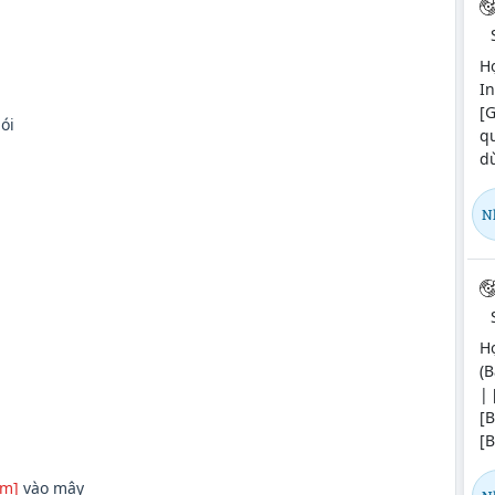
H
In
[G
ói
q
dù
N
H
(B
| 
[
[B
Bm]
vào mây