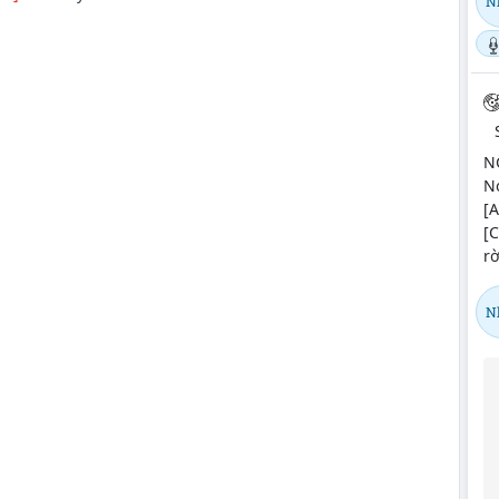
N
N
No
[A
[C
rờ
N