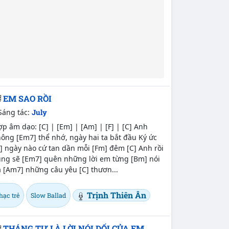
EM SAO RỒI
Sáng tác:
July
p âm dạo: [C] | [Em] | [Am] | [F] | [C] Anh
ông [Em7] thể nhớ, ngày hai ta bắt đầu Ký ức
] ngày nào cứ tan dần mỗi [Fm] đêm [C] Anh rồi
ũng sẽ [Em7] quên những lời em từng [Bm] nói
 [Am7] những câu yêu [C] thươn...
Trịnh Thiên Ân
hạc trẻ
Slow Ballad
THÁNG TƯ LÀ LỜI NÓI DỐI CỦA EM