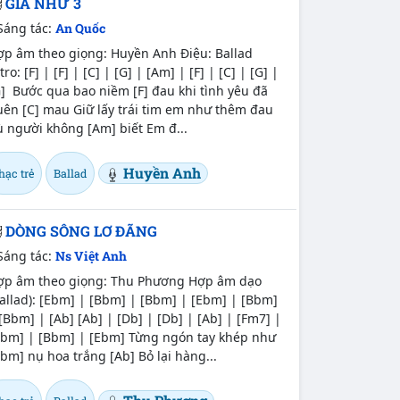
GIÁ NHƯ 3
Sáng tác:
An Quốc
ợp âm theo giọng: Huyền Anh Điệu: Ballad
tro: [F] | [F] | [C] | [G] | [Am] | [F] | [C] | [G] |
] Bước qua bao niềm [F] đau khi tình yêu đã
uên [C] mau Giữ lấy trái tim em như thêm đau
 người không [Am] biết Em đ...
Huyền Anh
hạc trẻ
Ballad
DÒNG SÔNG LƠ ĐÃNG
Sáng tác:
Ns Việt Anh
ợp âm theo giọng: Thu Phương Hợp âm dạo
allad): [Ebm] | [Bbm] | [Bbm] | [Ebm] | [Bbm]
[Bbm] | [Ab] [Ab] | [Db] | [Db] | [Ab] | [Fm7] |
Bbm] | [Bbm] | [Ebm] Từng ngón tay khép như
bm] nụ hoa trắng [Ab] Bỏ lại hàng...