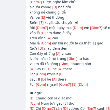
[Gbm7]
Được nghe lắm chứ
Người không
[D]
ngã đời
không nể chẳng gì dễ
Vài ba
[E]
vết thương
Điểm
[E]
xuyết câu chuyện kể
Rồi
[Dbm7]
một ngày mai
[Dbm]
em
[Gbm7]
sẽ n
Vẫn là
[D]
em đang ở đây
Trên đỉnh
[A]
cao
Mãi là
[Gbm]
em khi người ta cứ thét
[E]
gào
Giữa
[D]
màu đêm đen
Còn đây những
[A]
vì sao
Nước mắt sẽ rơi trong
[Gbm]
tự hào
Vì em đã cố gắng
[Gbm]
nhường nào
[A]
Say I’ll
[D]
be
[A]
there
For
[Gbm]
myself
[E]
Say I’ll
[D]
be
[A]
there
For
[Gbm]
myself
[Gbm7]
[E]
[Dbm]
Bridge:
[D]
Chẳng còn là giấc mơ
[Gbm]
Nuôi từ ngày
[E]
thơ
[D]
Chỉ
[Dmaj7]
cần
[D]
vương đôi
[Bm7]
cánh
[