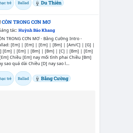
Du Thiên
hạc trẻ
Ballad
CÒN TRONG CƠN MƠ
Sáng tác:
Huỳnh Bảo Khang
ÒN TRONG CƠN MƠ - Bằng Cường Intro -
llad: [Em] | [Em] | [Em] | [Bm] | [Am/C] | [G] |
] [Em] | [Em] | [Bm] | [Bm] | [C] | [Bm] | [Em]
[Em] Chiều [Em] nay mối tình phai Chiều [Bm]
y sao quá dài Chiều [D] nay sao l...
Bằng Cường
hạc trẻ
Ballad