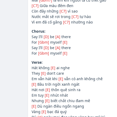
Mãi
[Gbm7]
là em khi người ta cứ thét gào
[C7]
Giữa màu đêm đen
Còn đây những
[C7]
vì sao
Nước mắt sẽ rơi trong
[C7]
tự hào
Vì em đã cố gắng
[C7]
nhường nào
Chorus:
Say I’ll
[D]
be
[A]
there
For
[Gbm]
myself
[E]
Say I’ll
[D]
be
[A]
there
For
[Gbm]
myself
[E]
Verse:
Hát không
[E]
ai nghe
They
[E]
don’t care
Em vẫn hát khi
[E]
vẫn có anh không chê
[E]
Bầu trời ngời xanh ngát
Hát nơi
[E]
thôn quê sinh ra
Em tuy
[E]
nhút nhát
Nhưng
[E]
biết chắt chiu đam mê
[E]
Dù ngàn điều ngổn ngang
Vàng
[E]
bạc đá quý