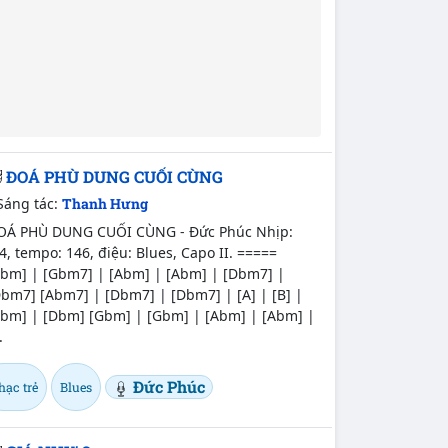
ĐOÁ PHÙ DUNG CUỐI CÙNG
Sáng tác:
Thanh Hưng
OÁ PHÙ DUNG CUỐI CÙNG - Đức Phúc Nhịp:
4, tempo: 146, điệu: Blues, Capo II. =====
Abm] | [Gbm7] | [Abm] | [Abm] | [Dbm7] |
bm7] [Abm7] | [Dbm7] | [Dbm7] | [A] | [B] |
Abm] | [Dbm] [Gbm] | [Gbm] | [Abm] | [Abm] |
.
Đức Phúc
hạc trẻ
Blues