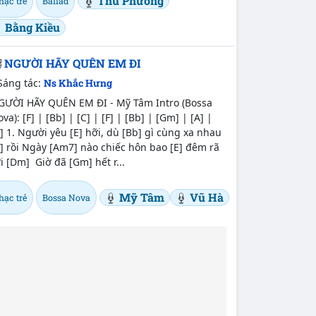
Thu Phương
hạc trẻ
Ballad
Bằng Kiều
NGƯỜI HÃY QUÊN EM ĐI
Sáng tác:
Ns Khắc Hưng
GƯỜI HÃY QUÊN EM ĐI - Mỹ Tâm Intro (Bossa
va): [F] | [Bb] | [C] | [F] | [Bb] | [Gm] | [A] |
] 1. Người yêu [E] hỡi, dù [Bb] gì cùng xa nhau
] rồi Ngày [Am7] nào chiếc hôn bao [E] đêm rã
i [Dm] Giờ đã [Gm] hết r...
Mỹ Tâm
Vũ Hà
hạc trẻ
Bossa Nova