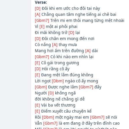
Verse:
[D]
Đôi khi em ước cho đôi tai này
[A]
Chẳng quan tâm nghe tiếng ai chê bai
[Gbm7]
Trên mi em thôi mang từng mệt nhoài
Vì
[E]
một ai phôi phai
Đi mãi không trở
[D]
lại
[D]
Đôi chân em mong đến nơi
Có nắng
[A]
thay mưa
Mang hơi ấm trên đường
[A]
dài
[Gbm7]
Có khi nào em nhìn lại
[E]
Cô gái trong gương
[D]
Hỏi rằng cô ấy
[E]
Đang mệt lắm đúng không
Lời ngọt
[Dbm]
ngào cô ấy mong
[Gbm]
Được nghe lắm
[Gbm7]
đấy
Người
[D]
không ngã
đời không nể chẳng gì dễ
[E]
Vài ba vết thương
[E]
Điểm xuyết câu chuyện kể
Rồi
[Dbm]
một ngày mai em
[Gbm7]
sẽ nói
Vẫn
[Gbm7]
là em đang ở đây trên đỉnh cao