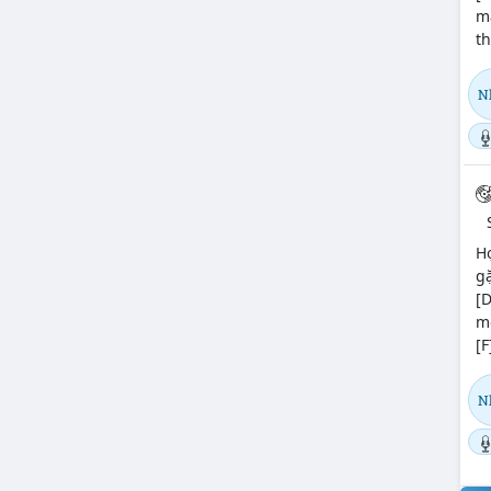
mâ
th
N
H
gặ
[
m
[F
N