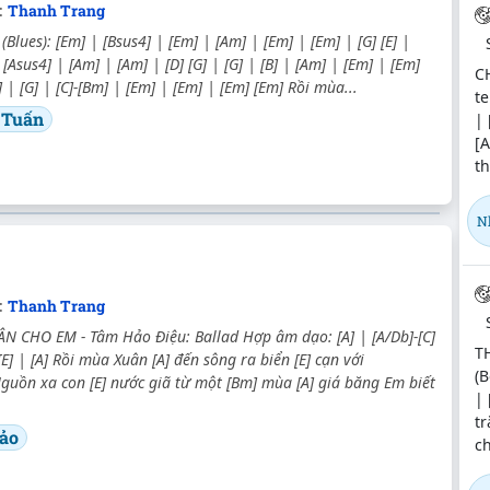
:
Thanh Trang
lues): [Em] | [Bsus4] | [Em] | [Am] | [Em] | [Em] | [G] [E] |
| [Asus4] | [Am] | [Am] | [D] [G] | [G] | [B] | [Am] | [Em] | [Em]
C
] | [G] | [C]-[Bm] | [Em] | [Em] | [Em] [Em] Rồi mùa...
te
 Tuấn
| 
[A
th
N
:
Thanh Trang
N CHO EM - Tâm Hảo Điệu: Ballad Hợp âm dạo: [A] | [A/Db]-[C]
T
 [E] | [A] Rồi mùa Xuân [A] đến sông ra biển [E] cạn với
(B
guồn xa con [E] nước giã từ một [Bm] mùa [A] giá băng Em biết
| 
tr
ảo
ch