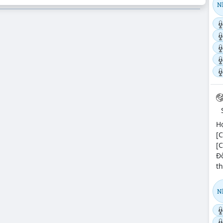
N
Hợ
[C
[C
Ð
th
N