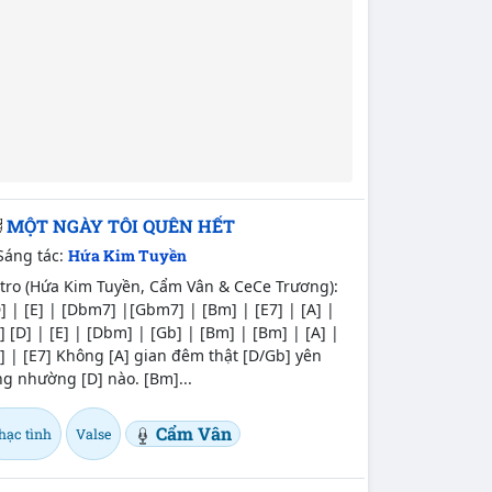
MỘT NGÀY TÔI QUÊN HẾT
Sáng tác:
Hứa Kim Tuyền
ntro (Hứa Kim Tuyền, Cẩm Vân & CeCe Trương):
] | [E] | [Dbm7] |[Gbm7] | [Bm] | [E7] | [A] |
] [D] | [E] | [Dbm] | [Gb] | [Bm] | [Bm] | [A] |
] | [E7] Không [A] gian đêm thật [D/Gb] yên
g nhường [D] nào. [Bm]...
Cẩm Vân
hạc tình
Valse