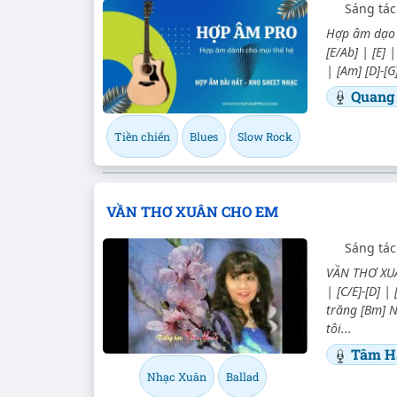
Sáng tác
Hợp âm dạo (B
[E/Ab] | [E] 
| [Am] [D]-[G
Quang
Tiền chiến
Blues
Slow Rock
VẦN THƠ XUÂN CHO EM
Sáng tác
VẦN THƠ XUÂ
| [C/E]-[D] |
trăng [Bm] N
tôi...
Tâm H
Nhạc Xuân
Ballad