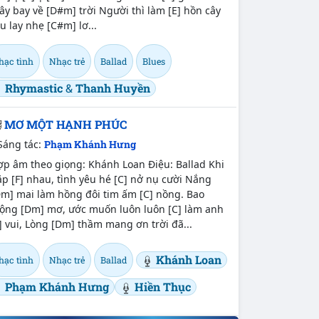
y bay về [D#m] trời Người thì làm [E] hồn cây
u lay nhẹ [C#m] lơ...
hạc tình
Nhạc trẻ
Ballad
Blues
Rhymastic
&
Thanh Huyền
MƠ MỘT HẠNH PHÚC
Sáng tác:
Phạm Khánh Hưng
ợp âm theo giọng: Khánh Loan Điệu: Ballad Khi
p [F] nhau, tình yêu hé [C] nở nụ cười Nắng
Dm] mai làm hồng đôi tim ấm [C] nồng. Bao
ộng [Dm] mơ, ước muốn luôn luôn [C] làm anh
] vui, Lòng [Dm] thầm mang ơn trời đã...
Khánh Loan
hạc tình
Nhạc trẻ
Ballad
Phạm Khánh Hưng
Hiền Thục