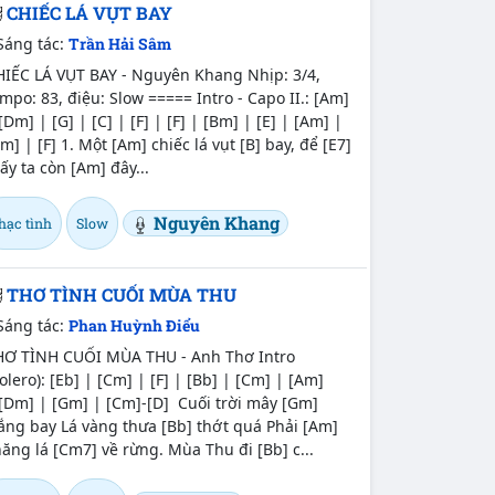
CHIẾC LÁ VỤT BAY
Sáng tác:
Trần Hải Sâm
HIẾC LÁ VỤT BAY - Nguyên Khang Nhịp: 3/4,
mpo: 83, điệu: Slow ===== Intro - Capo II.: [Am]
[Dm] | [G] | [C] | [F] | [F] | [Bm] | [E] | [Am] |
m] | [F] 1. Một [Am] chiếc lá vụt [B] bay, để [E7]
ấy ta còn [Am] đây...
Nguyên Khang
hạc tình
Slow
THƠ TÌNH CUỐI MÙA THU
Sáng tác:
Phan Huỳnh Điểu
HƠ TÌNH CUỐI MÙA THU - Anh Thơ Intro
olero): [Eb] | [Cm] | [F] | [Bb] | [Cm] | [Am]
[Dm] | [Gm] | [Cm]-[D] Cuối trời mây [Gm]
ắng bay Lá vàng thưa [Bb] thớt quá Phải [Am]
ăng lá [Cm7] về rừng. Mùa Thu đi [Bb] c...