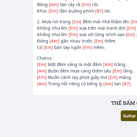
Bóng
[Am]
tàn cây rã
[Em]
rời.
Khúc
[Em]
đàn buông phím
[B7]
lơi.
2. Mưa rơi trong
[Em]
đêm mái nhà thầm lên
[E
Không như khi
[Em]
xưa trên mái tranh êm
[Em]
Không như khi
[Em]
xưa với lòng mình xao
[Em]
Đứng
[Am]
gần nhau trước
[Em]
thềm.
Có
[Em]
bàn tay ngón
[Em]
mềm.
Chorus :
[Em]
Một đêm vắng là một đêm
[Am]
trắng.
[Am]
Buồn đêm mưa càng thêm sâu
[Em]
lắng.
[Em]
Muôn cánh tay phút giây mơ
[Em]
màng.
[Am]
Trong nỗi riêng có tiếng ly
[Am]
tan
[B7]
.
Phần nội dung
THẾ BẤM 
Guitar