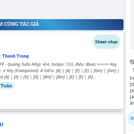
M CÙNG TÁC GIẢ
Sheet nhạc
c:
Thanh Trang
É - Quang Tuấn Nhịp: 4/4, tempo: 133, điệu: Blues ===== Key
b → Key (transposed): A Intro: [A] | [A] | [E] | [E] | [Gm] | [Gm] |
 [A] | [A] | [D] | [D] | [Bm] | [Bm] | [E] | [E] | [A]...
I
[D
 Tuấn
[A
[A
ắn
N
ÊU