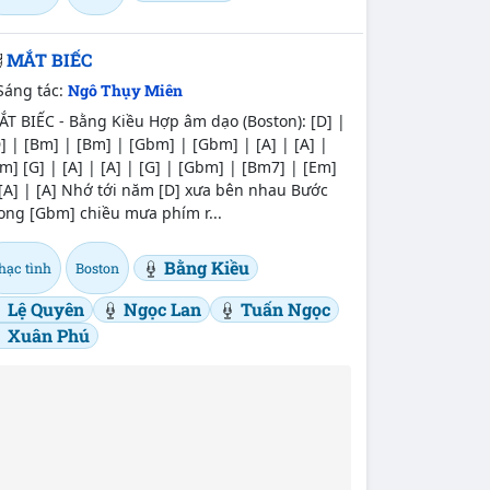
MẮT BIẾC
Sáng tác:
Ngô Thụy Miên
T BIẾC - Bằng Kiều Hợp âm dạo (Boston): [D] |
] | [Bm] | [Bm] | [Gbm] | [Gbm] | [A] | [A] |
m] [G] | [A] | [A] | [G] | [Gbm] | [Bm7] | [Em]
[A] | [A] Nhớ tới năm [D] xưa bên nhau Bước
ong [Gbm] chiều mưa phím r...
Bằng Kiều
hạc tình
Boston
Lệ Quyên
Ngọc Lan
Tuấn Ngọc
Xuân Phú