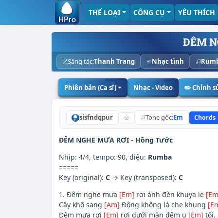
THỂ LOẠI
CÔNG CỤ
YÊU THÍCH
ĐÊM N
Sáng tác:
Thanh Trang
Nhạc tình
Rum
Phiên bản (Ca sĩ)
Nhạc - Video
✏️ Chỉnh 
sisfndqpur
Tone gốc:
Em
Chords
ĐÊM NGHE MƯA RƠI
-
Hồng Tước
Nhịp: 4/4, tempo: 90, điệu:
Rumba
=====
Key (original):
C
→ Key (transposed):
C
1. Đêm nghe mưa
[Em]
rơi ánh đèn khuya le
[Em
Cây khô sang
[Am]
Đông không lá che khung
[E
Đêm mưa rơi
[Em]
rơi dưới màn đêm u
[Em]
tối.