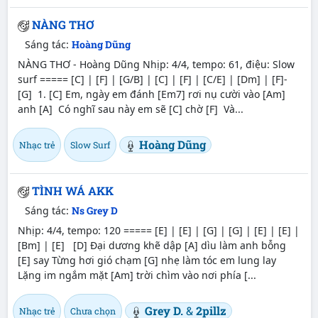
NÀNG THƠ
Sáng tác:
Hoàng Dũng
NÀNG THƠ - Hoàng Dũng Nhịp: 4/4, tempo: 61, điệu: Slow
surf ===== [C] | [F] | [G/B] | [C] | [F] | [C/E] | [Dm] | [F]-
[G] 1. [C] Em, ngày em đánh [Em7] rơi nụ cười vào [Am]
anh [A] Có nghĩ sau này em sẽ [C] chờ [F] Và...
Hoàng Dũng
Nhạc trẻ
Slow Surf
TÌNH WÁ AKK
Sáng tác:
Ns Grey D
Nhịp: 4/4, tempo: 120 ===== [E] | [E] | [G] | [G] | [E] | [E] |
[Bm] | [E] [D] Đại dương khẽ dập [A] dìu làm anh bỗng
[E] say Từng hơi gió chạm [G] nhẹ làm tóc em lung lay
Lặng im ngắm mặt [Am] trời chìm vào nơi phía [...
Grey D.
&
2pillz
Nhạc trẻ
Chưa chọn