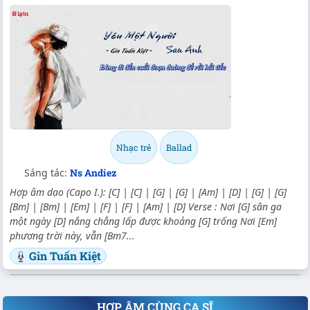
Nhạc trẻ
Ballad
Sáng tác:
Ns Andiez
Hợp âm dạo (Capo I.): [C] | [C] | [G] | [G] | [Am] | [D] | [G] | [G]
[Bm] | [Bm] | [Em] | [F] | [F] | [Am] | [D] Verse : Nơi [G] sân ga
một ngày [D] nắng chẳng lấp được khoảng [G] trống Nơi [Em]
phương trời này, vẫn [Bm7...
Gin Tuấn Kiệt
HỢP ÂM CÙNG CA SĨ