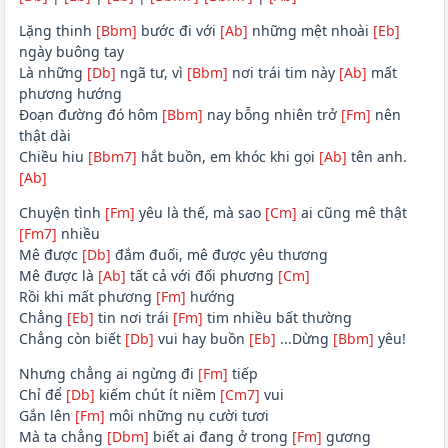
Lặng thinh
[Bbm]
bước đi với
[Ab]
những mệt nhoài
[Eb]
ngày buông tay
Là những
[Db]
ngã tư, vì
[Bbm]
nơi trái tim này
[Ab]
mất
phương hướng
Đoạn đường đó hôm
[Bbm]
nay bỗng nhiên trở
[Fm]
nên
thật dài
Chiều hiu
[Bbm7]
hắt buồn, em khóc khi gọi
[Ab]
tên anh.
[Ab]
Chuyện tình
[Fm]
yêu là thế, mà sao
[Cm]
ai cũng mê thật
[Fm7]
nhiều
Mê được
[Db]
đắm đuối, mê được yêu thương
Mê được là
[Ab]
tất cả với đối phương
[Cm]
Rồi khi mất phương
[Fm]
hướng
Chẳng
[Eb]
tin nơi trái
[Fm]
tim nhiều bất thường
Chẳng còn biết
[Db]
vui hay buồn
[Eb]
...Dừng
[Bbm]
yêu!
Nhưng chẳng ai ngừng đi
[Fm]
tiếp
Chỉ để
[Db]
kiếm chút ít niềm
[Cm7]
vui
Gắn lên
[Fm]
môi những nụ cười tươi
Mà ta chẳng
[Dbm]
biết ai đang ở trong
[Fm]
gương