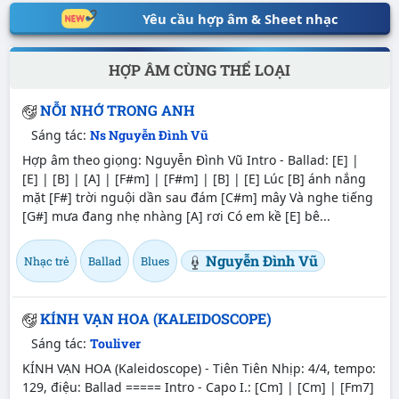
Yêu cầu hợp âm & Sheet nhạc
HỢP ÂM CÙNG THỂ LOẠI
NỖI NHỚ TRONG ANH
Sáng tác:
Ns Nguyễn Đình Vũ
Hợp âm theo giọng: Nguyễn Đình Vũ Intro - Ballad: [E] |
[E] | [B] | [A] | [F#m] | [F#m] | [B] | [E] Lúc [B] ánh nắng
mặt [F#] trời nguội dần sau đám [C#m] mây Và nghe tiếng
[G#] mưa đang nhẹ nhàng [A] rơi Có em kề [E] bê...
Nguyễn Đình Vũ
Nhạc trẻ
Ballad
Blues
KÍNH VẠN HOA (KALEIDOSCOPE)
Sáng tác:
Touliver
KÍNH VẠN HOA (Kaleidoscope) - Tiên Tiên Nhịp: 4/4, tempo:
129, điệu: Ballad ===== Intro - Capo I.: [Cm] | [Cm] | [Fm7]