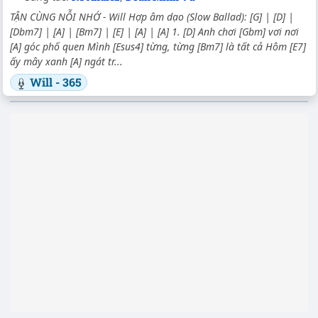
TẬN CÙNG NỖI NHỚ - Will Hợp âm dạo (Slow Ballad): [G] | [D] |
[Dbm7] | [A] | [Bm7] | [E] | [A] | [A] 1. [D] Anh chơi [Gbm] vơi nơi
[A] góc phố quen Mình [Esus4] từng, từng [Bm7] là tất cả Hôm [E7]
ấy mây xanh [A] ngát tr...
Will - 365