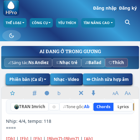
Đăng nhập
|
Đăng ký
THỂ LOẠI
CÔNG CỤ
YÊU THÍCH
TÌM NÂNG CAO
AI ĐANG Ở TRONG GƯƠNG
Sáng tác:
Ns Andiez
Nhạc trẻ
Ballad
Thích
Phiên bản (Ca sĩ)
Nhạc - Video
✏️ Chỉnh sửa hợp âm
TRAN Imrich
Tone gốc:
Ab
Chords
Lyrics
N
Nhịp: 4/4, tempo: 118
====
[Db]
|
[Eb]
|
[Eb]
|
[Bbm7]
-
[Bbm7]
|
[Ab]