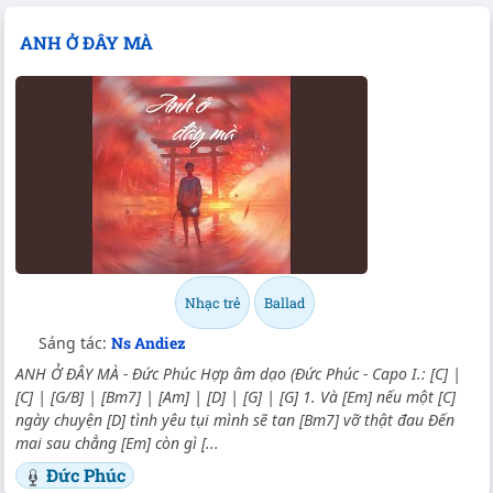
ANH Ở ĐÂY MÀ
Nhạc trẻ
Ballad
Sáng tác:
Ns Andiez
ANH Ở ĐÂY MÀ - Đức Phúc Hợp âm dạo (Đức Phúc - Capo I.: [C] |
[C] | [G/B] | [Bm7] | [Am] | [D] | [G] | [G] 1. Và [Em] nếu một [C]
ngày chuyện [D] tình yêu tụi mình sẽ tan [Bm7] vỡ thật đau Đến
mai sau chẳng [Em] còn gì [...
Đức Phúc