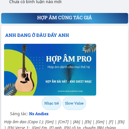
Chưa có bình luận nào mới
HỢP ÂM CÙNG TÁC GIẢ
ANH ĐANG Ở ĐÂU ĐẤY ANH
Nhạc trẻ
Slow Valse
Sáng tác:
Ns Andiez
Hợp âm dạo (Capo I.): [Gm] | [Cm7] | [Ab] | [Eb] | [Gm] | [F] | [Eb]
| [Eb] Verse 1: [Gm] Em, [F] anh, [Eb] cô ta, chuyện [Bb] chúng