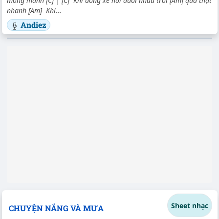
mong manh [C] | [C] Khi dòng xe nối đuôi nhau trôi [Am] qua thật
nhanh [Am] Khi...
Andiez
Sheet nhạc
CHUYỆN NẮNG VÀ MƯA