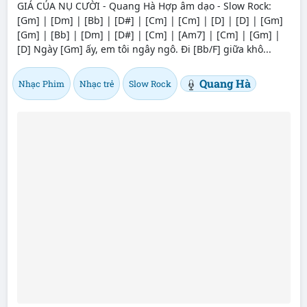
GIÁ CỦA NỤ CƯỜI - Quang Hà Hợp âm dạo - Slow Rock:
[Gm] | [Dm] | [Bb] | [D#] | [Cm] | [Cm] | [D] | [D] | [Gm]
[Gm] | [Bb] | [Dm] | [D#] | [Cm] | [Am7] | [Cm] | [Gm] |
[D] Ngày [Gm] ấy, em tôi ngây ngô. Đi [Bb/F] giữa khô...
Quang Hà
Nhạc Phim
Nhạc trẻ
Slow Rock