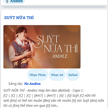
Andiez
SUÝT NỮA THÌ
Nhạc Phim
Nhạc trẻ
Ballad
Sáng tác:
Ns Andiez
SUÝT NỮA THÌ - Andiez Hợp âm dạo (Ballad) - Capo I.:
[C] | [C] | [C] | [C] | [Am7] | [Am7] | [G] | [G] Suýt [C] nữa thì
anh [Em] có thể nói muôn [Bm] vàn lời muốn [G] nói Suýt [Am] nữa
thì có [Em] thể theo em qua [D] từn...