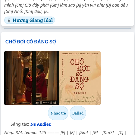
mình [Cm] Giờ đây phải [Gm] làm sao [A] yên vui như [D] ban đầu
[Gm] Nhớ, [Dm] đau, [E...
Hương Giang Idol
CHỜ ĐỢI CÓ ĐÁNG SỢ
Nhạc trẻ
Ballad
Sáng tác:
Ns Andiez
Nhịp: 3/4, tempo: 125 ===== [F] | [F] | [Am] | [G] | [Dm7] | [C] |