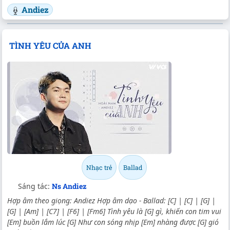
Andiez
TÌNH YÊU CỦA ANH
Nhạc trẻ
Ballad
Sáng tác:
Ns Andiez
Hợp âm theo giọng: Andiez Hợp âm dạo - Ballad: [C] | [C] | [G] |
[G] | [Am] | [C7] | [F6] | [Fm6] Tình yêu là [G] gì, khiến con tim vui
[Em] buồn lắm lúc [G] Như con sóng nhịp [Em] nhàng được [G] gió