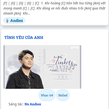
[F] | [G] | [G] | [G] | [C] 1. Khi hoàng [C] hôn hắt hiu từng [Am] vệt
mong manh [C] | [C] Khi dòng xe nối đuôi nhau trôi [Am] qua thật
nhanh [Am] Khi...
Andiez
TÌNH YÊU CỦA ANH
Nhạc trẻ
Ballad
Sáng tác:
Ns Andiez