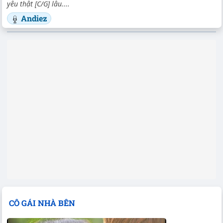
yêu thật [C/G] lâu....
Andiez
CÔ GÁI NHÀ BÊN