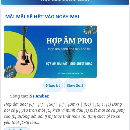
MÃI MÃI SẼ HẾT VÀO NGÀY MAI
Nhạc trẻ
Slow Surf
Sáng tác:
Ns Andiez
Hợp âm dạo: [C] | [F] | [G6] | [F] | [Dm7] | [G6] | [G] 1. [C] Đừng
nói sẽ [F] yêu trọn một [G] kiếp Vì mình đâu [E] biết mai sẽ ra [Am]
sao [C] Đường đời đổi [Fm] thay thật mau Thì [Dm] chắc gì ta sẽ
yêu thật [C/G] lâu....