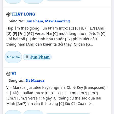
THẬT LÒNG
Sáng tác:
Jun Phạm
,
Mew Amazing
Hợp âm theo giọng: Jun Phạm Intro: [C] [C] [E7] [E7] [Am]
[G]-[F] [Fm] [G7] Verse: Hai [C] mươi lòng như mới tưới [C]
Chỉ hai trái [E] tim tình như thước [E7] phim Biết đâu
tháng năm [Am] dần khiến ta đổi thay [C] dần [G...
Jun Phạm
Nhạc trẻ
VÌ
Sáng tác:
Ns Marzuz
Vì - Marzuz, Justatee Key (original): Db → Key (transposed):
C | Điệu: Ballad Intro: [C] [C] [C] [G] [Em] [Em7] [Em7]
[Em7] [Em7] Verse 1: Ngày [C] tháng cứ thế sao quá dài
Mình [Am7] em vẫn thế, trong [C] lâu đài Của mộ...