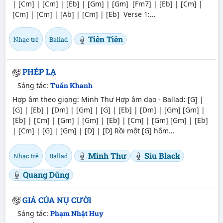
| [Cm] | [Cm] | [Eb] | [Gm] | [Gm] [Fm7] | [Eb] | [Cm] |
[Cm] | [Cm] | [Ab] | [Cm] | [Eb] Verse 1:...
Tiên Tiên
Nhạc trẻ
Ballad
PHÉP LẠ
Sáng tác:
Tuấn Khanh
Hợp âm theo giọng: Minh Thư Hợp âm dạo - Ballad: [G] |
[G] | [Eb] | [Dm] | [Gm] | [G] | [Eb] | [Dm] | [Gm] [Gm] |
[Eb] | [Cm] | [Gm] | [Gm] | [Eb] | [Cm] | [Gm] [Gm] | [Eb]
| [Cm] | [G] | [Gm] | [D] | [D] Rồi một [G] hôm...
Minh Thư
Siu Black
Nhạc trẻ
Ballad
Quang Dũng
GIÁ CỦA NỤ CƯỜI
Sáng tác:
Phạm Nhật Huy