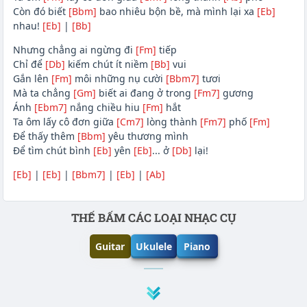
Còn đó biết
[Bbm]
bao nhiêu bộn bề, mà mình lại xa
[Eb]
nhau!
[Eb]
|
[Bb]
Nhưng chẳng ai ngừng đi
[Fm]
tiếp
Chỉ để
[Db]
kiếm chút ít niềm
[Bb]
vui
Gắn lên
[Fm]
môi những nụ cười
[Bbm7]
tươi
Mà ta chẳng
[Gm]
biết ai đang ở trong
[Fm7]
gương
Ánh
[Ebm7]
nắng chiều hiu
[Fm]
hắt
Ta ôm lấy cô đơn giữa
[Cm7]
lòng thành
[Fm7]
phố
[Fm]
Để thấy thêm
[Bbm]
yêu thương mình
Để tìm chút bình
[Eb]
yên
[Eb]
... ở
[Db]
lại!
[Eb]
|
[Eb]
|
[Bbm7]
|
[Eb]
|
[Ab]
Phần nội dung
THẾ BẤM CÁC LOẠI NHẠC CỤ
Guitar
Ukulele
Piano