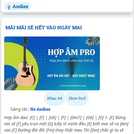
Andiez
MÃI MÃI SẼ HẾT VÀO NGÀY MAI
Nhạc trẻ
Slow Surf
Sáng tác:
Ns Andiez
Hợp âm dạo: [C] | [F] | [G6] | [F] | [Dm7] | [G6] | [G] 1. [C] Đừng
nói sẽ [F] yêu trọn một [G] kiếp Vì mình đâu [E] biết mai sẽ ra [Am]
sao [C] Đường đời đổi [Fm] thay thật mau Thì [Dm] chắc gì ta sẽ