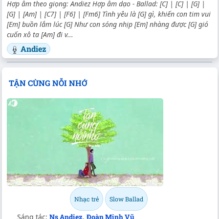
Hợp âm theo giọng: Andiez Hợp âm dạo - Ballad: [C] | [C] | [G] |
[G] | [Am] | [C7] | [F6] | [Fm6] Tình yêu là [G] gì, khiến con tim vui
[Em] buồn lắm lúc [G] Như con sóng nhịp [Em] nhàng được [G] gió
cuốn xô ta [Am] đi v...
Andiez
TẬN CÙNG NỖI NHỚ
Nhạc trẻ
Slow Ballad
Sáng tác:
Ns Andiez
,
Đoàn Minh Vũ