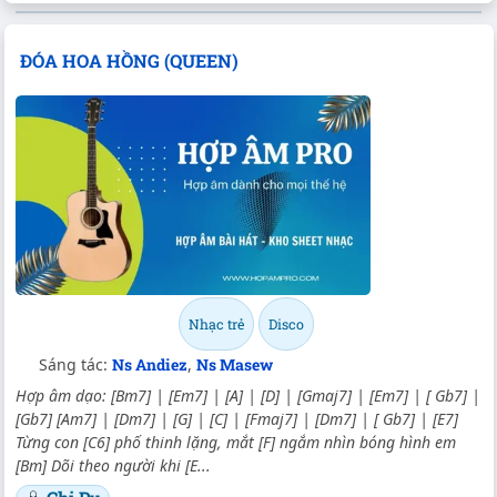
ĐÓA HOA HỒNG (QUEEN)
Nhạc trẻ
Disco
Sáng tác:
Ns Andiez
,
Ns Masew
Hợp âm dạo: [Bm7] | [Em7] | [A] | [D] | [Gmaj7] | [Em7] | [ Gb7] |
[Gb7] [Am7] | [Dm7] | [G] | [C] | [Fmaj7] | [Dm7] | [ Gb7] | [E7]
Từng con [C6] phố thinh lặng, mắt [F] ngắm nhìn bóng hình em
[Bm] Dõi theo người khi [E...