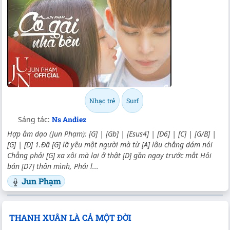
Nhạc trẻ
Surf
Sáng tác:
Ns Andiez
Hợp âm dạo (Jun Phạm): [G] | [Gb] | [Esus4] | [D6] | [C] | [G/B] |
[G] | [D] 1.Đã [G] lỡ yêu một người mà từ [A] lâu chẳng dám nói
Chẳng phải [G] xa xôi mà lại ở thật [D] gần ngay trước mắt Hỏi
bản [D7] thân mình, Phải l...
Jun Phạm
THANH XUÂN LÀ CẢ MỘT ĐỜI