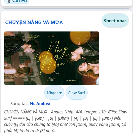
Chi Pu
Sheet nhạc
CHUYỆN NẮNG VÀ MƯA
Nhạc trẻ
Slow Surf
Sáng tác:
Ns Andiez
CHUYỆN NẮNG VÀ MƯA - Andiez Nhịp: 4/4, tempo: 130, điệu: Slow
Surf ===== [E] | [Gm] | [B] | [Dbm] | [A] | [D] | [E] | [Bm7] Nếu
cuộc [E] đời của chúng ta [Ab] như con [Dbm] quay vòng [Dbm] Có
phải [A] là dù ta đi [E] phư...