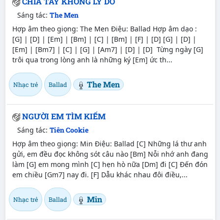
CHIA TAY KHÔNG LÝ DO
Sáng tác:
The Men
Hợp âm theo giọng: The Men Điệu: Ballad Hợp âm dạo :
[G] | [D] | [Em] | [Bm] | [C] | [Bm] | [F] | [D] [G] | [D] |
[Em] | [Bm7] | [C] | [G] | [Am7] | [D] | [D] Từng ngày [G]
trôi qua trong lòng anh là những ký [Em] ức th...
The Men
Nhạc trẻ
Ballad
NGƯỜI EM TÌM KIẾM
Sáng tác:
Tiên Cookie
Hợp âm theo giọng: Min Điệu: Ballad [C] Những lá thư anh
gửi, em đều đọc không sót câu nào [Bm] Nỗi nhớ anh đang
làm [G] em mong mình [C] hẹn hò nữa [Dm] đi [C] Đến đón
em chiều [Gm7] nay đi. [F] Dẫu khác nhau đôi điều,...
Min
Nhạc trẻ
Ballad