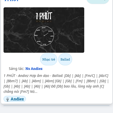
Nhạc trẻ
Ballad
Sáng tác:
Ns Andiez
1 PHÚT - Andiez Hợp âm dạo - Ballad: [Db] | [Ab] | [Fm/C] | [Ab/C]
| [Bbm7] | [Ab] | [Abm] | [Abm] [Gb] | [Gb] | [Fm] | [Bbm] | [Gb] |
[Gb] | [Ab] | [Ab] | [Ab] | [Ab] Đã [Db] bao lâu, lòng này anh [C]
chẳng nói [Fm7] Nó...
Andiez