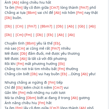
Ánh
[Ab]
nắng chiều hiu hắt
Ta ôm
[Fm]
lấy cô đơn giữa
[Cm7]
lòng thành
[Fm7]
phố
Chẳng ai tựa
[Bbm]
vai chỉ để
[Ab]
nói hôm
[Fm]
nay thật
[Db]
buồn.
[Db]
|
[Cm]
|
[Fm7]
|
[Bbm7]
|
[Db]
|
[Ab]
|
[Gb]
|
[Ab]
[Db]
|
[Cm]
-
[Fm]
|
[Db]
|
[Eb]
|
[Ab]
|
[Ab]
Chuyện tình
[Bbm]
yêu là thế
[Eb]
,
mà sao
[Cm]
ai cũng mê rất
[Fm7]
nhiều
Mê được
[Db]
đắm đuối, mê được yêu thương
Mê được
[Ab]
là tất cả với đối phương
Rồi khi
[Fm]
mất phương hướng
[Eb]
Chẳng tin nơi trái tim nhiều bất
[Fm]
thường
Chẳng còn biết
[Db]
vui hay buồn
[Eb]
...Dừng
[Ab]
yêu!
Nhưng chẳng ai ngừng đi
[Fm]
tiếp
Chỉ để
[Eb]
kiếm chút ít niềm
[Cm7]
vui
Gắn lên
[Fm]
môi những nụ cười tươi
Mà ta chẳng
[Dbm]
biết ai đang ở trong
[Ab]
gương
Ánh nắng chiều hiu
[Fm]
hắt
Ta ôm
[Fm]
lấy cô đơn giữa
[Cm7]
lòng thành
[Ab]
phố