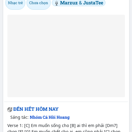
Marzuz
&
JustaTee
Nhạc trẻ
Chưa chọn
ĐẾN HẾT HÔM NAY
Sáng tác:
Nhóm Cá Hồi Hoang
Verse 1: [C] Em muốn sống cho [B] ai thì em phải [Dm7]
chọn [F] [G] Em muốn chết cho ai, em cũng phải [C] chọn