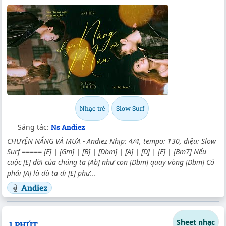
Nhạc trẻ
Slow Surf
Sáng tác:
Ns Andiez
CHUYỆN NẮNG VÀ MƯA - Andiez Nhịp: 4/4, tempo: 130, điệu: Slow
Surf ===== [E] | [Gm] | [B] | [Dbm] | [A] | [D] | [E] | [Bm7] Nếu
cuộc [E] đời của chúng ta [Ab] như con [Dbm] quay vòng [Dbm] Có
phải [A] là dù ta đi [E] phư...
Andiez
Sheet nhạc
1 PHÚT