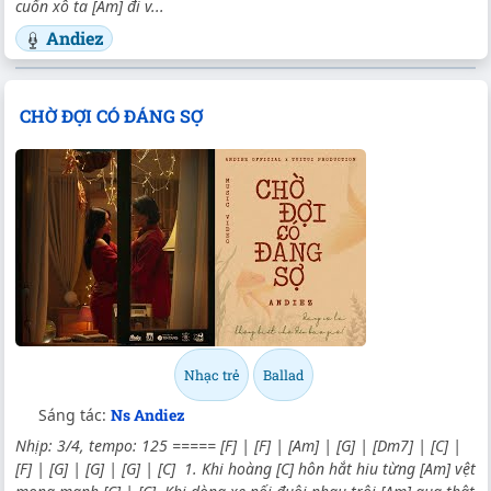
cuốn xô ta [Am] đi v...
Andiez
CHỜ ĐỢI CÓ ĐÁNG SỢ
Nhạc trẻ
Ballad
Sáng tác:
Ns Andiez
Nhịp: 3/4, tempo: 125 ===== [F] | [F] | [Am] | [G] | [Dm7] | [C] |
[F] | [G] | [G] | [G] | [C] 1. Khi hoàng [C] hôn hắt hiu từng [Am] vệt