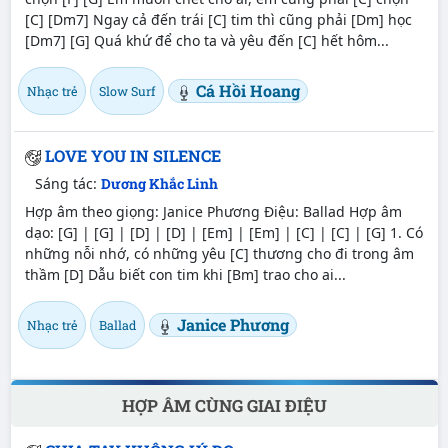
[C] [Dm7] Ngay cả đến trái [C] tim thì cũng phải [Dm] học
[Dm7] [G] Quá khứ để cho ta và yêu đến [C] hết hôm...
Cá Hồi Hoang
Nhạc trẻ
Slow Surf
LOVE YOU IN SILENCE
Sáng tác:
Dương Khắc Linh
Hợp âm theo giọng: Janice Phương Điệu: Ballad Hợp âm
dạo: [G] | [G] | [D] | [D] | [Em] | [Em] | [C] | [C] | [G] 1. Có
những nỗi nhớ, có những yêu [C] thương cho đi trong âm
thầm [D] Dẫu biết con tim khi [Bm] trao cho ai...
Janice Phương
Nhạc trẻ
Ballad
HỢP ÂM CÙNG GIAI ĐIỆU