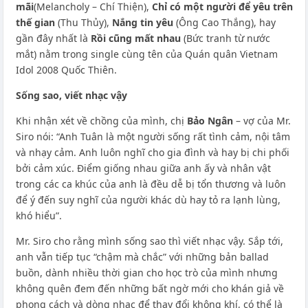
mãi
(Melancholy – Chí Thiện),
Chỉ có một người để yêu trên
thế gian
(Thu Thủy),
Nắng tin yêu
(Ông Cao Thắng), hay
gần đây nhất là
Rồi cũng mất nhau
(Bức tranh từ nước
mắt) nằm trong single cùng tên của Quán quân Vietnam
Idol 2008 Quốc Thiên.
Sống sao, viết nhạc vậy
Khi nhận xét về chồng của mình, chị
Bảo Ngân
– vợ của Mr.
Siro nói: “Anh Tuân là một người sống rất tình cảm, nội tâm
và nhạy cảm. Anh luôn nghĩ cho gia đình và hay bị chi phối
bởi cảm xúc. Điểm giống nhau giữa anh ấy và nhân vật
trong các ca khúc của anh là đều dễ bị tổn thương và luôn
để ý đến suy nghĩ của người khác dù hay tỏ ra lạnh lùng,
khó hiểu”.
Mr. Siro cho rằng mình sống sao thì viết nhạc vậy. Sắp tới,
anh vẫn tiếp tục “chậm mà chắc” với những bản ballad
buồn, dành nhiều thời gian cho học trò của mình nhưng
không quên đem đến những bất ngờ mới cho khán giả về
phong cách và dòng nhạc để thay đổi không khí, có thể là