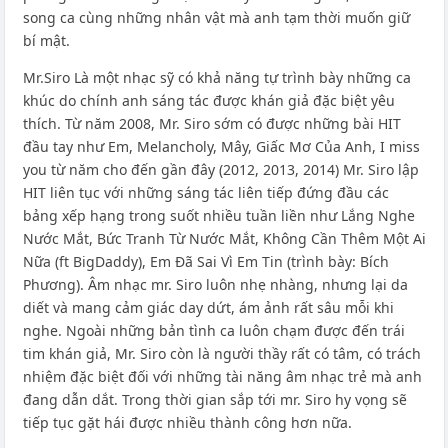
song ca cùng những nhân vật mà anh tạm thời muốn giữ
bí mật.
Mr.Siro Là một nhạc sỹ có khả năng tự trình bày những ca
khúc do chính anh sáng tác được khán giả đặc biệt yêu
thích. Từ năm 2008, Mr. Siro sớm có được những bài HIT
đầu tay như Em, Melancholy, Mây, Giấc Mơ Của Anh, I miss
you từ năm cho đến gần đây (2012, 2013, 2014) Mr. Siro lập
HIT liên tục với những sáng tác liên tiếp đứng đầu các
bảng xếp hạng trong suốt nhiều tuần liền như Lắng Nghe
Nước Mắt, Bức Tranh Từ Nước Mắt, Không Cần Thêm Một Ai
Nữa (ft BigDaddy), Em Đã Sai Vì Em Tin (trình bày: Bích
Phương). Âm nhạc mr. Siro luôn nhẹ nhàng, nhưng lại da
diết và mang cảm giác day dứt, ám ảnh rất sâu mỗi khi
nghe. Ngoài những bản tình ca luôn chạm được đến trái
tim khán giả, Mr. Siro còn là người thầy rất có tâm, có trách
nhiệm đặc biệt đối với những tài năng âm nhạc trẻ mà anh
đang dẫn dắt. Trong thời gian sắp tới mr. Siro hy vọng sẽ
tiếp tục gặt hái được nhiều thành công hơn nữa.