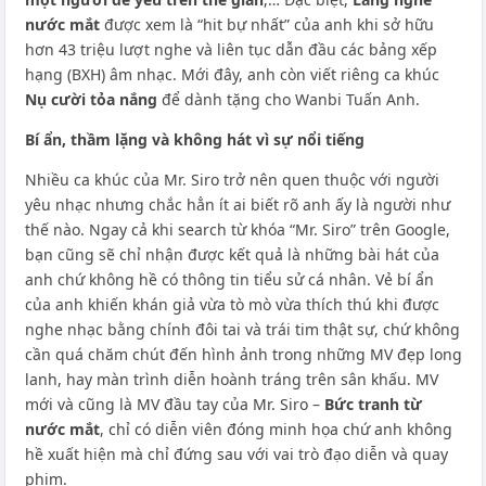
nước mắt
được xem là “hit bự nhất” của anh khi sở hữu
hơn 43 triệu lượt nghe và liên tục dẫn đầu các bảng xếp
hạng (BXH) âm nhạc. Mới đây, anh còn viết riêng ca khúc
Nụ cười tỏa nắng
để dành tặng cho Wanbi Tuấn Anh.
Bí ẩn, thầm lặng và không hát vì sự nổi tiếng
Nhiều ca khúc của Mr. Siro trở nên quen thuộc với người
yêu nhạc nhưng chắc hẳn ít ai biết rõ anh ấy là người như
thế nào. Ngay cả khi search từ khóa “Mr. Siro” trên Google,
bạn cũng sẽ chỉ nhận được kết quả là những bài hát của
anh chứ không hề có thông tin tiểu sử cá nhân. Vẻ bí ẩn
của anh khiến khán giả vừa tò mò vừa thích thú khi được
nghe nhạc bằng chính đôi tai và trái tim thật sự, chứ không
cần quá chăm chút đến hình ảnh trong những MV đẹp long
lanh, hay màn trình diễn hoành tráng trên sân khấu. MV
mới và cũng là MV đầu tay của Mr. Siro –
Bức tranh từ
nước mắt
, chỉ có diễn viên đóng minh họa chứ anh không
hề xuất hiện mà chỉ đứng sau với vai trò đạo diễn và quay
phim.