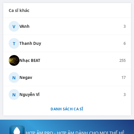
Ca sĩ khác
V
VAnh
3
T
Thanh Duy
6
Nhạc BEAT
255
N
Negav
17
N
Nguyễn Vĩ
3
DANH SÁCH CA SĨ
HỢP ÂM PRO - HỢP ÂM DÀNH CHO MỌI THẾ HỆ