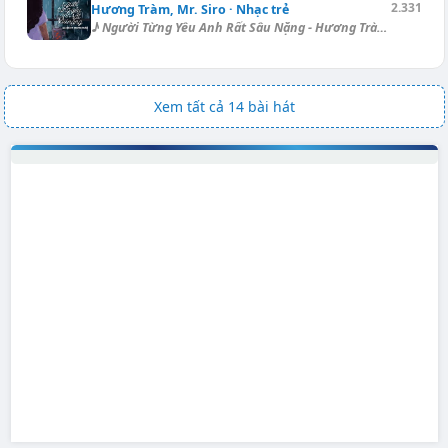
2.331
Hương Tràm, Mr. Siro · Nhạc trẻ
♪ Người Từng Yêu Anh Rất Sâu Nặng - Hương Tràm & Mr. Siro Điệu: Ball...
Xem tất cả 14 bài hát