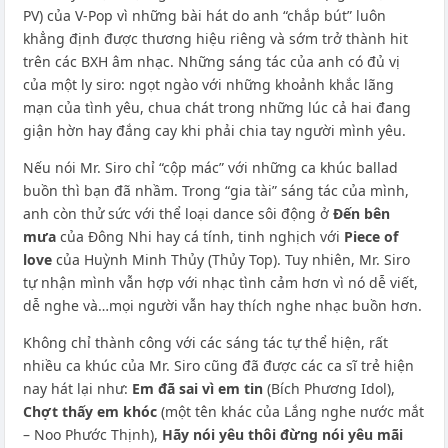
PV) của V-Pop vì những bài hát do anh “chắp bút” luôn
khẳng định được thương hiệu riêng và sớm trở thành hit
trên các BXH âm nhạc. Những sáng tác của anh có đủ vị
của một ly siro: ngọt ngào với những khoảnh khắc lãng
mạn của tình yêu, chua chát trong những lúc cả hai đang
giận hờn hay đắng cay khi phải chia tay người mình yêu.
Nếu nói Mr. Siro chỉ “cộp mác” với những ca khúc ballad
buồn thì bạn đã nhầm. Trong “gia tài” sáng tác của mình,
anh còn thử sức với thể loại dance sôi động ở
Đến bên
mưa
của Đông Nhi hay cá tính, tinh nghịch với
Piece of
love
của Huỳnh Minh Thủy (Thủy Top). Tuy nhiên, Mr. Siro
tự nhận mình vẫn hợp với nhạc tình cảm hơn vì nó dễ viết,
dễ nghe và…mọi người vẫn hay thích nghe nhạc buồn hơn.
Không chỉ thành công với các sáng tác tự thể hiện, rất
nhiều ca khúc của Mr. Siro cũng đã được các ca sĩ trẻ hiện
nay hát lại như:
Em đã sai vì em tin
(Bích Phương Idol),
Chợt thấy em khóc
(một tên khác của Lắng nghe nước mắt
– Noo Phước Thịnh),
Hãy nói yêu thôi đừng nói yêu mãi