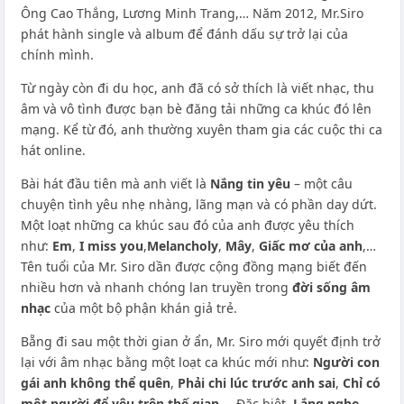
Ông Cao Thắng, Lương Minh Trang,… Năm 2012, Mr.Siro
phát hành single và album để đánh dấu sự trở lại của
chính mình.
Từ ngày còn đi du học, anh đã có sở thích là viết nhạc, thu
âm và vô tình được bạn bè đăng tải những ca khúc đó lên
mạng. Kể từ đó, anh thường xuyên tham gia các cuộc thi ca
hát online.
Bài hát đầu tiên mà anh viết là
Nắng tin yêu
– một câu
chuyện tình yêu nhẹ nhàng, lãng mạn và có phần day dứt.
Một loạt những ca khúc sau đó của anh được yêu thích
như:
Em
,
I miss you
,
Melancholy
,
Mây
,
Giấc mơ của anh
,…
Tên tuổi của Mr. Siro dần được cộng đồng mạng biết đến
nhiều hơn và nhanh chóng lan truyền trong
đời sống âm
nhạc
của một bộ phận khán giả trẻ.
Bẵng đi sau một thời gian ở ẩn, Mr. Siro mới quyết định trở
lại với âm nhạc bằng một loạt ca khúc mới như:
Người con
gái anh không thể quên
,
Phải chi lúc trước anh sai
,
Chỉ có
một người để yêu trên thế gian
,… Đặc biệt,
Lắng nghe