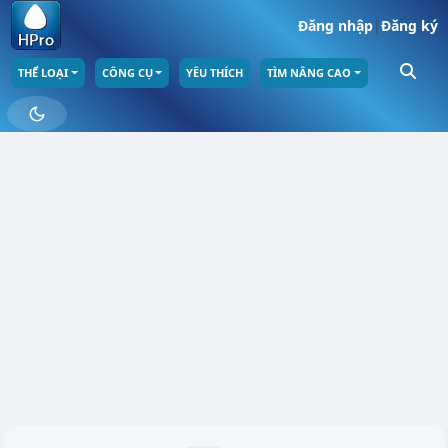
Đăng nhập
|
Đăng ký
THỂ LOẠI
CÔNG CỤ
YÊU THÍCH
TÌM NÂNG CAO