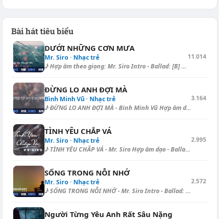
Bài hát tiêu biểu
DƯỚI NHỮNG CƠN MƯA
11.014
Mr. Siro · Nhạc trẻ
♪ Hợp âm theo giọng: Mr. Siro Intro - Ballad: [B] | [A] | [D] | [Bm] | [...
ĐỪNG LO ANH ĐỢI MÀ
3.164
Bình Minh Vũ · Nhạc trẻ
♪ ĐỪNG LO ANH ĐỢI MÀ - Bình Minh Vũ Hợp âm dạo - Ballad: [A] | [E] | [E]...
TÌNH YÊU CHẮP VÁ
2.995
Mr. Siro · Nhạc trẻ
♪ TÌNH YÊU CHẮP VÁ - Mr. Siro Hợp âm dạo - Ballad: [Fm] | [Fm] | [C#] |...
SỐNG TRONG NỖI NHỚ
2.572
Mr. Siro · Nhạc trẻ
♪ SỐNG TRONG NỖI NHỚ - Mr. Siro Intro - Ballad: [Bb] | [Bb] | [D#] | [Am...
Người Từng Yêu Anh Rất Sâu Nặng