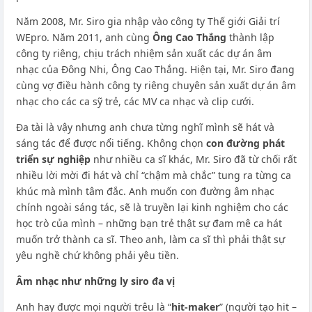
Năm 2008, Mr. Siro gia nhập vào công ty Thế giới Giải trí
WEpro. Năm 2011, anh cùng
Ông Cao Thắng
thành lập
công ty riêng, chịu trách nhiệm sản xuất các dự án âm
nhạc của Đông Nhi, Ông Cao Thắng. Hiện tại, Mr. Siro đang
cùng vợ điều hành công ty riêng chuyên sản xuất dự án âm
nhạc cho các ca sỹ trẻ, các MV ca nhạc và clip cưới.
Đa tài là vậy nhưng anh chưa từng nghĩ mình sẽ hát và
sáng tác để được nổi tiếng. Không chọn
con đường phát
triển sự nghiệp
như nhiều ca sĩ khác, Mr. Siro đã từ chối rất
nhiều lời mời đi hát và chỉ “chậm mà chắc” tung ra từng ca
khúc mà mình tâm đắc. Anh muốn con đường âm nhạc
chính ngoài sáng tác, sẽ là truyền lại kinh nghiệm cho các
học trò của mình – những bạn trẻ thật sự đam mê ca hát
muốn trở thành ca sĩ. Theo anh, làm ca sĩ thì phải thật sự
yêu nghề chứ không phải yêu tiền.
Âm nhạc như những ly siro đa vị
Anh hay được mọi người trêu là “
hit-maker
” (người tạo hit –