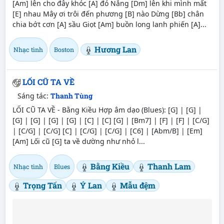
[Am] lên cho đây khóc [A] đó Nắng [Dm] lên khi mình mất
[E] nhau Mây ơi trôi đến phương [B] nào Dừng [Bb] chân
chia bớt cơn [A] sầu Giọt [Am] buồn long lanh phiến [A]...
Hương Lan
Nhạc tình
Boston
LỐI CŨ TA VỀ
Sáng tác:
Thanh Tùng
LỐI CŨ TA VỀ - Bằng Kiều Hợp âm dạo (Blues): [G] | [G] |
[G] | [G] | [G] | [G] | [C] | [C] [G] | [Bm7] | [F] | [F] | [C/G]
| [C/G] | [C/G] [C] | [C/G] | [C/G] | [C6] | [Abm/B] | [Em]
[Am] Lối cũ [G] ta về dường như nhỏ l...
Bằng Kiều
Thanh Lam
Nhạc tình
Blues
Trọng Tấn
Ý Lan
Mẫu đệm