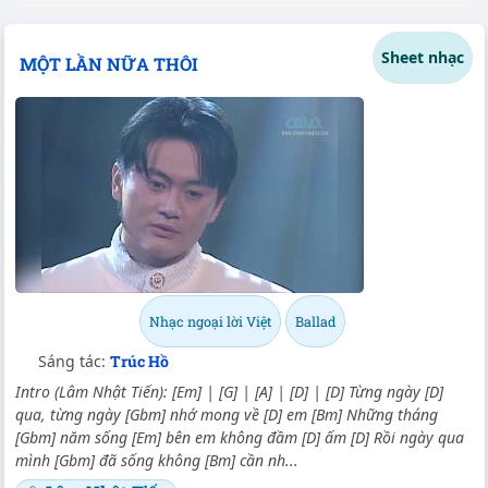
Sheet nhạc
MỘT LẦN NỮA THÔI
Nhạc ngoại lời Việt
Ballad
Sáng tác:
Trúc Hồ
Intro (Lâm Nhật Tiến): [Em] | [G] | [A] | [D] | [D] Từng ngày [D]
qua, từng ngày [Gbm] nhớ mong về [D] em [Bm] Những tháng
[Gbm] năm sống [Em] bên em không đầm [D] ấm [D] Rồi ngày qua
mình [Gbm] đã sống không [Bm] cần nh...