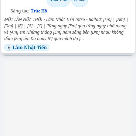
Sáng tác:
Trúc Hồ
MỘT LẦN NỮA THÔI - Lâm Nhật Tiến Intro - Ballad: [Em] | [Am] |
[Dm] | [F] | [G] | [C] | Từng ngày [Em] qua từng ngày nhớ mong
về [Am] em Những tháng [Em] năm sống bên [Dm] nhau không
đầm [Em] ấm Dù ngày [C] qua mình đã [...
Lâm Nhật Tiến