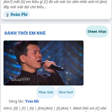
[Am7] mắt [G] em Điều gì [C] đó với mái tóc sẫm nhắc anh từ [Am]
đây mãi mãi đợi chờ Điều...
Đoàn Phi
Sheet nhạc
ĐÀNH THÔI EM NHÉ
Nhạc tình
Slow Surf
Sáng tác:
Trúc Hồ
Intro: [D] | [F] | [G] | [Em]-[Am] | [E]-[Am] 1. Đành thôi em [C] nhé