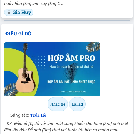
ngây hồn [Em] anh say [Em] C...
Gia Huy
ĐIỀU GÌ ĐÓ
Nhạc trẻ
Ballad
Sáng tác:
Trúc Hồ
ĐK: Điều gì [C] đó với ánh mắt sáng khiến cho lòng [Am] anh biết
đến lần đầu Để anh [Dm] chơi vơi bước tới bến có muôn màu