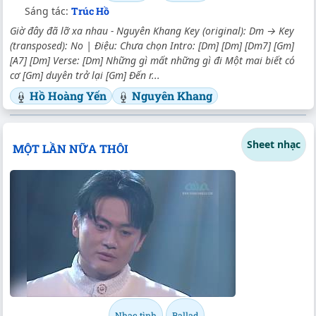
Sáng tác:
Trúc Hồ
Giờ đây đã lỡ xa nhau - Nguyên Khang Key (original): Dm → Key
(transposed): No | Điệu: Chưa chọn Intro: [Dm] [Dm] [Dm7] [Gm]
[A7] [Dm] Verse: [Dm] Những gì mất những gì đi Một mai biết có
cơ [Gm] duyên trở lại [Gm] Đến r...
Hồ Hoàng Yến
Nguyên Khang
Sheet nhạc
MỘT LẦN NỮA THÔI
Nhạc tình
Ballad