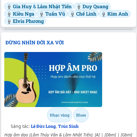
Gia Huy
&
Lâm Nhật Tiến
Duy Quang
Kiều Nga
Tuấn Vũ
Chế Linh
Kim Anh
Elvis Phương
ĐỪNG NHÌN ĐỜI XA VỜI
Nhạc vàng
Blues
Sáng tác:
Lê Đức Long
,
Trúc Sinh
Hợp âm dạo (Lâm Thúy Vân & Lâm Nhật Tiến): [A] | [Dbm] | [Gbm]