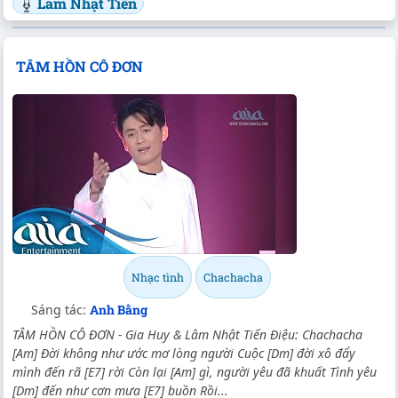
Lâm Nhật Tiến
TÂM HỒN CÔ ĐƠN
Nhạc tình
Chachacha
Sáng tác:
Anh Bằng
TÂM HỒN CÔ ĐƠN - Gia Huy & Lâm Nhật Tiến Điệu: Chachacha
[Am] Đời không như ước mơ lòng người Cuộc [Dm] đời xô đẩy
mình đến rã [E7] rời Còn lại [Am] gì, người yêu đã khuất Tình yêu
[Dm] đến như cơn mưa [E7] buồn Rồi...