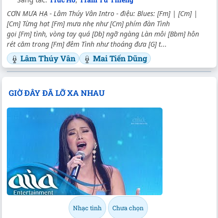
CƠN MƯA HẠ - Lâm Thúy Vân Intro - điệu: Blues: [Fm] | [Cm] |
[Cm] Từng hạt [Fm] mưa nhẹ như [Cm] phím đàn Tình
gọi [Fm] tình, vòng tay quá [Db] ngỡ ngàng Làn môi [Bbm] hôn
rét căm trong [Fm] đêm Tình như thoáng đưa [G] t...
Lâm Thúy Vân
Mai Tiến Dũng
GIỜ ĐÂY ĐÃ LỠ XA NHAU
Nhạc tình
Chưa chọn