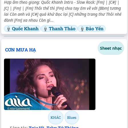
Hợp âm theo giọng: Quốc Khanh Intro - Slow Rock: [Fm] | [C#] |
[C] | [Fm] | [Fm] Thôi thế thì [Fm] chia tay Em về với [Bbm] tương
lai Còn anh và [C#] quá khứ Đọc lại [C] những trang thư Thôi nhé
đành [Fm] xa nhau Còn gì...
Quốc Khanh
Thanh Thảo
Bảo Yến
Sheet nhạc
CƠN MƯA HẠ
KHÁC
Blues
Sáng tác:
Trúc Hồ
,
Trầm Tử Thiêng