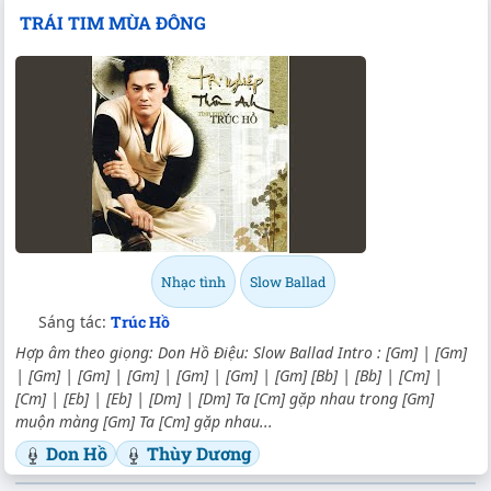
TRÁI TIM MÙA ĐÔNG
Nhạc tình
Slow Ballad
Sáng tác:
Trúc Hồ
Hợp âm theo giọng: Don Hồ Điệu: Slow Ballad Intro : [Gm] | [Gm]
| [Gm] | [Gm] | [Gm] | [Gm] | [Gm] | [Gm] [Bb] | [Bb] | [Cm] |
[Cm] | [Eb] | [Eb] | [Dm] | [Dm] Ta [Cm] gặp nhau trong [Gm]
muộn màng [Gm] Ta [Cm] gặp nhau...
Don Hồ
Thùy Dương