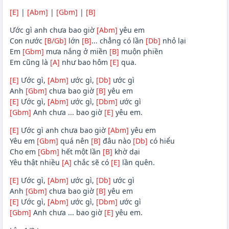
[E]
|
[Abm]
|
[Gbm]
|
[B]
Ước gì anh chưa bao giờ
[Abm]
yêu em
Con nước
[B/Gb]
lớn
[B]
... chẳng có lần
[Db]
nhỏ lại
Em
[Gbm]
mưa nắng ở miền
[B]
muộn phiền
Em cũng là
[A]
như bao hôm
[E]
qua.
[E]
Ước gì,
[Abm]
ước gì,
[Db]
ước gì
Anh
[Gbm]
chưa bao giờ
[B]
yêu em
[E]
Ước gì,
[Abm]
ước gì,
[Dbm]
ước gì
[Gbm]
Anh chưa ... bao giờ
[E]
yêu em.
[E]
Ước gì anh chưa bao giờ
[Abm]
yêu em
Yêu em
[Gbm]
quá nên
[B]
đâu nào
[Db]
có hiểu
Cho em
[Gbm]
hết một lần
[B]
khờ dại
Yêu thật nhiều
[A]
chắc sẽ có
[E]
lần quên.
[E]
Ước gì,
[Abm]
ước gì,
[Db]
ước gì
Anh
[Gbm]
chưa bao giờ
[B]
yêu em
[E]
Ước gì,
[Abm]
ước gì,
[Dbm]
ước gì
[Gbm]
Anh chưa ... bao giờ
[E]
yêu em.