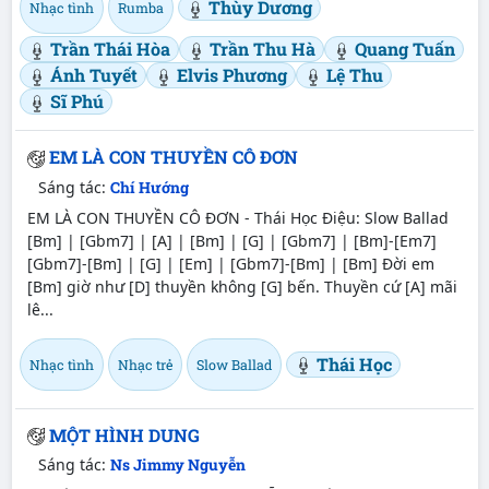
Thùy Dương
Nhạc tình
Rumba
Trần Thái Hòa
Trần Thu Hà
Quang Tuấn
Ánh Tuyết
Elvis Phương
Lệ Thu
Sĩ Phú
EM LÀ CON THUYỀN CÔ ĐƠN
Sáng tác:
Chí Hướng
EM LÀ CON THUYỀN CÔ ĐƠN - Thái Học Điệu: Slow Ballad
[Bm] | [Gbm7] | [A] | [Bm] | [G] | [Gbm7] | [Bm]-[Em7]
[Gbm7]-[Bm] | [G] | [Em] | [Gbm7]-[Bm] | [Bm] Đời em
[Bm] giờ như [D] thuyền không [G] bến. Thuyền cứ [A] mãi
lê...
Thái Học
Nhạc tình
Nhạc trẻ
Slow Ballad
MỘT HÌNH DUNG
Sáng tác:
Ns Jimmy Nguyễn