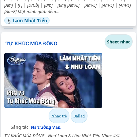
[Am] | [F] | [D/Gb] | [Bm] | [Bm] [Am/E] | [Am/E] | [Am/E] | [Am/E]
[Am/E] Một mình giữa đêm...
Lâm Nhật Tiến
Sheet nhạc
TỰ KHÚC MÙA ĐÔNG
Nhạc trẻ
Ballad
Sáng tác:
Ns Tường Văn
TỰ KHÚC MÙA ĐÔNG - Như Loan & Lâm Nhật Tiến Nhịp: 4/4,