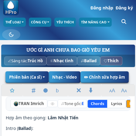
Đăng nhập
|
Đăng ký
THỂ LOẠI
CÔNG CỤ
YÊU THÍCH
TÌM NÂNG CAO
ƯỚC GÌ ANH CHƯA BAO GIỜ YÊU EM
Sáng tác:
Trúc Hồ
Nhạc tình
Ballad
Thích
Phiên bản (Ca sĩ)
Nhạc - Video
✏️ Chỉnh sửa hợp âm
TRAN Imrich
Tone gốc:
E
Chords
Lyrics
Nân
Hợp âm theo giọng:
Lâm Nhật Tiến
Intro (
Ballad
):