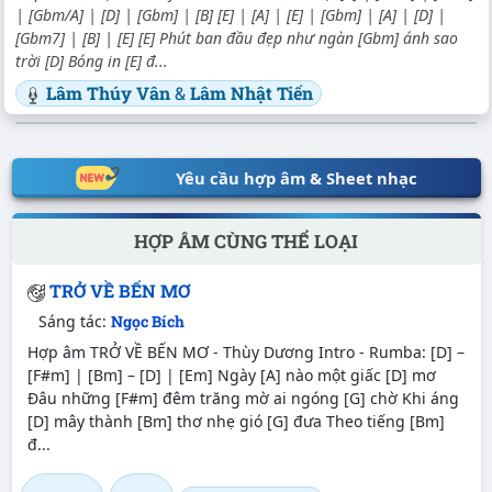
| [Gbm/A] | [D] | [Gbm] | [B] [E] | [A] | [E] | [Gbm] | [A] | [D] |
[Gbm7] | [B] | [E] [E] Phút ban đầu đẹp như ngàn [Gbm] ánh sao
trời [D] Bóng in [E] đ...
Lâm Thúy Vân
&
Lâm Nhật Tiến
Yêu cầu hợp âm & Sheet nhạc
HỢP ÂM CÙNG THỂ LOẠI
TRỞ VỀ BẾN MƠ
Sáng tác:
Ngọc Bích
Hợp âm TRỞ VỀ BẾN MƠ - Thùy Dương Intro - Rumba: [D] –
[F#m] | [Bm] – [D] | [Em] Ngày [A] nào một giấc [D] mơ
Đâu những [F#m] đêm trăng mờ ai ngóng [G] chờ Khi áng
[D] mây thành [Bm] thơ nhẹ gió [G] đưa Theo tiếng [Bm]
đ...