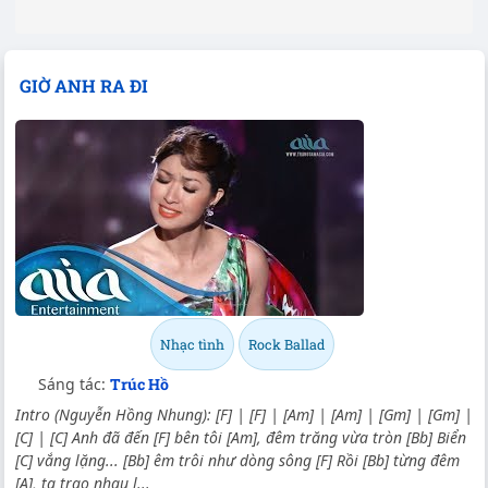
GIỜ ANH RA ĐI
Nhạc tình
Rock Ballad
Sáng tác:
Trúc Hồ
Intro (Nguyễn Hồng Nhung): [F] | [F] | [Am] | [Am] | [Gm] | [Gm] |
[C] | [C] Anh đã đến [F] bên tôi [Am], đêm trăng vừa tròn [Bb] Biển
[C] vắng lặng... [Bb] êm trôi như dòng sông [F] Rồi [Bb] từng đêm
[A], ta trao nhau l...