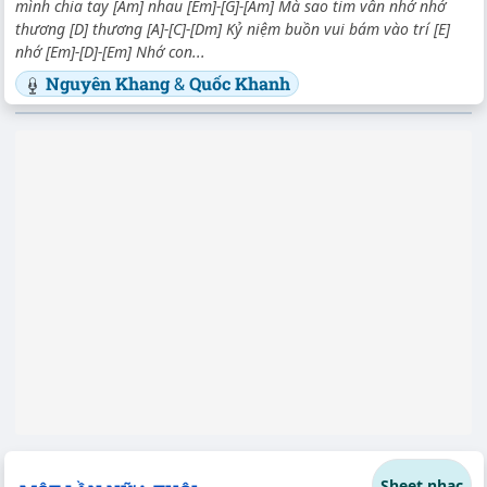
mình chia tay [Am] nhau [Em]-[G]-[Am] Mà sao tim vẫn nhớ nhớ
thương [D] thương [A]-[C]-[Dm] Kỷ niệm buồn vui bám vào trí [E]
nhớ [Em]-[D]-[Em] Nhớ con...
Nguyên Khang
&
Quốc Khanh
Sheet nhạc