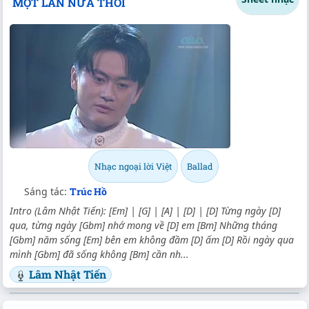
MỘT LẦN NỮA THÔI
Nhạc ngoại lời Việt
Ballad
Sáng tác:
Trúc Hồ
Intro (Lâm Nhật Tiến): [Em] | [G] | [A] | [D] | [D] Từng ngày [D]
qua, từng ngày [Gbm] nhớ mong về [D] em [Bm] Những tháng
[Gbm] năm sống [Em] bên em không đầm [D] ấm [D] Rồi ngày qua
mình [Gbm] đã sống không [Bm] cần nh...
Lâm Nhật Tiến