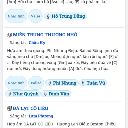
[Am] Hỡi chú chim bồ [Asus4] câu, [F] có phải mi lạ...
Hồ Trung Dũng
Nhạc tình
Valse
MIỀN TRUNG THƯƠNG NHỚ
Sáng tác:
Châu Kỳ
Hợp âm theo giọng: Phi Nhung Điệu: Ballad Sông lạnh đò
vắng neo chờ [Dm] ai, Mong đợi người lâu rồi người [F] ơi
... Đây tiếng chuông vọng [Gm] xa xôi, Đây bến đưa về [C]
nơi nơi, Đây dòng hương muôn [A] đời, Câu hẹn hò...
Phi Nhung
Tuấn Vũ
Nhạc tình
Ballad
Như Quỳnh
Đình Văn
ĐÀ LẠT CÔ LIÊU
Sáng tác:
Lam Phương
Hợp âm ĐÀ LẠT CÔ LIÊU - Hương Lan Điệu: Boston Chiều