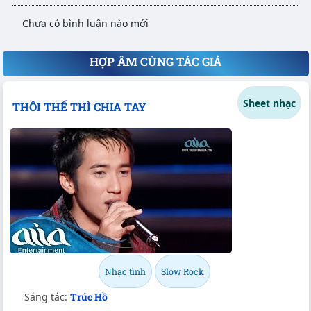
Chưa có bình luận nào mới
HỢP ÂM CÙNG TÁC GIẢ
Sheet nhạc
THÔI THẾ THÌ CHIA TAY
Nhạc tình
Slow Rock
Sáng tác:
Trúc Hồ