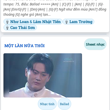
tempo: 75, điệu: Ballad ===== [Am] | [C]-[F] | [Am] | [G]-[F] | [G]-
[Am] [Em/G]-[F] | [Dm]-[Am] | [G]-[F] Ngỡ như đêm mùa [Am7] đông
thoáng [G] nghe gió [Am] lạn...
Như Loan
&
Lâm Nhật Tiến
Lam Trường
Cao Thái Sơn
Sheet nhạc
MỘT LẦN NỮA THÔI
Nhạc tình
Ballad