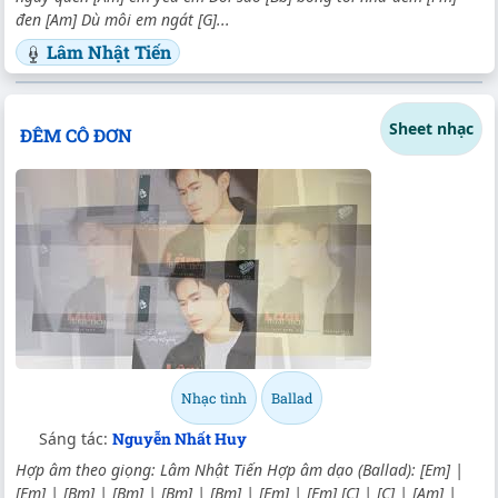
đen [Am] Dù môi em ngát [G]...
Lâm Nhật Tiến
Sheet nhạc
ĐÊM CÔ ĐƠN
Nhạc tình
Ballad
Sáng tác:
Nguyễn Nhất Huy
Hợp âm theo giọng: Lâm Nhật Tiến Hợp âm dạo (Ballad): [Em] |
[Em] | [Bm] | [Bm] | [Bm] | [Bm] | [Em] | [Em] [C] | [C] | [Am] |