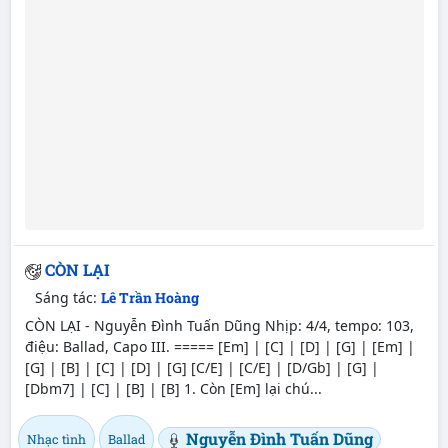
CÒN LẠI
Sáng tác:
Lê Trần Hoàng
CÒN LẠI - Nguyễn Đình Tuấn Dũng Nhịp: 4/4, tempo: 103,
điệu: Ballad, Capo III. ===== [Em] | [C] | [D] | [G] | [Em] |
[G] | [B] | [C] | [D] | [G] [C/E] | [C/E] | [D/Gb] | [G] |
[Dbm7] | [C] | [B] | [B] 1. Còn [Em] lại chú...
Nguyễn Đình Tuấn Dũng
Nhạc tình
Ballad