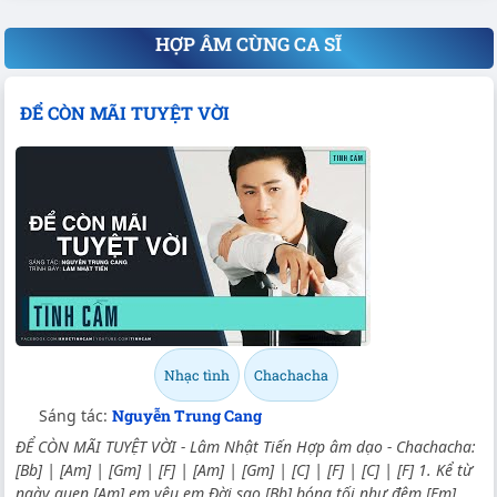
HỢP ÂM CÙNG CA SĨ
ĐỂ CÒN MÃI TUYỆT VỜI
Nhạc tình
Chachacha
Sáng tác:
Nguyễn Trung Cang
ĐỂ CÒN MÃI TUYỆT VỜI - Lâm Nhật Tiến Hợp âm dạo - Chachacha:
[Bb] | [Am] | [Gm] | [F] | [Am] | [Gm] | [C] | [F] | [C] | [F] 1. Kể từ
ngày quen [Am] em yêu em Đời sao [Bb] bóng tối như đêm [Fm]