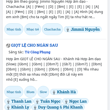
Hợp âm theo giọng: Jimmii Nguyễn Hợp âm dạo -
Chachacha: [A] | [F#m] | [D] | [Bm] | [E] | [E] | [A] | [A]
[A] | [F#m] | [D] | [Bm] | [E] | [E] | [A] | [A] Hình [A] dung
em xinh [Bm] cho ta ngất ngây Tim [E] ta như hát re...
Jimmii Nguyễn
Nhạc tình
Nhạc trẻ
Chachacha
GIỌT LỆ CHO NGÀN SAU
Sáng tác:
Từ Công Phụng
Hợp âm GIỌT LỆ CHO NGÀN SAU - Khánh Hà Hợp âm dạo
(Slow): [Gbm] | [Gbm] | [Dbm7] | [Gb7] | [Gbm7] | [Dbm]
[Dbm] | [Gbm] | [Gbm] | [Dbm] | [Dbm] | [D] Yêu nhau
một [D] thời xa nhau một [Dbm] đời Lệ này em
nhỏ [E] xuống hồ...
Khánh Hà
Nhạc tình
Blues
Slow
Thanh Lan
Tuấn Ngọc
Ngọc Lan
Khánh Ly
Duy Quang
&
Phi Khanh