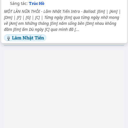
Sáng tác:
Trúc Hồ
MỘT LẦN NỮA THÔI - Lâm Nhật Tiến Intro - Ballad: [Em] | [Am] |
[Dm] | [F] | [G] | [C] | Từng ngày [Em] qua từng ngày nhớ mong
về [Am] em Những tháng [Em] năm sống bên [Dm] nhau không
đầm [Em] ấm Dù ngày [C] qua mình đã [...
Lâm Nhật Tiến