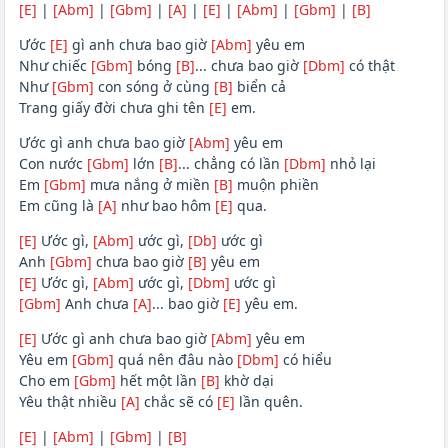
[E]
|
[Abm]
|
[Gbm]
|
[A]
|
[E]
|
[Abm]
|
[Gbm]
|
[B]
Ước
[E]
gì anh chưa bao giờ
[Abm]
yêu em
Như chiếc
[Gbm]
bóng
[B]
... chưa bao giờ
[Dbm]
có thật
Như
[Gbm]
con sóng ở cùng
[B]
biển cả
Trang giấy đời chưa ghi tên
[E]
em.
Ước gì anh chưa bao giờ
[Abm]
yêu em
Con nước
[Gbm]
lớn
[B]
... chẳng có lần
[Dbm]
nhỏ lại
Em
[Gbm]
mưa nắng ở miền
[B]
muộn phiền
Em cũng là
[A]
như bao hôm
[E]
qua.
[E]
Ước gì,
[Abm]
ước gì,
[Db]
ước gì
Anh
[Gbm]
chưa bao giờ
[B]
yêu em
[E]
Ước gì,
[Abm]
ước gì,
[Dbm]
ước gì
[Gbm]
Anh chưa
[A]
... bao giờ
[E]
yêu em.
[E]
Ước gì anh chưa bao giờ
[Abm]
yêu em
Yêu em
[Gbm]
quá nên đâu nào
[Dbm]
có hiểu
Cho em
[Gbm]
hết một lần
[B]
khờ dại
Yêu thật nhiều
[A]
chắc sẽ có
[E]
lần quên.
[E]
|
[Abm]
|
[Gbm]
|
[B]