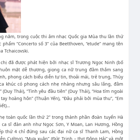
ng năm, trong cuộc thi âm nhạc Quốc gia Mùa thu lần thứ
tác phẩm “Concerto số 3” của Beetthoven, “etude” mang tên
a Tchaicovski.
a chị đã được phát hiện bởi nhạc sĩ Trương Ngọc Ninh (bố
 khuôn mặt dễ thương, giọng ca nữ trung đằm thắm sang
nh, phong cách biểu diễn tự tin, thoải mái, trẻ trung, Thùy
ca khúc có phong cách nhẹ nhàng nhưng sâu lắng, đằm
(Duy Thái), “Tình yêu đầu tiên” (Duy Thái), “Hoa tím ngoài
a tay hoàng hôn” (Thuận Yến), “Đâu phải bởi mùa thu”, “Em
iết)…
hẹ toàn quốc lần thứ 2” trong thành phần đoàn tuyển Hà
ác ca sĩ đàn anh như Ngọc Sơn, Y Moan, Lan Hương, Hồng
p thứ 4 chỉ đứng sau các đại nữ ca sĩ Thanh Lam, Hồng
ễn Cường), “Mưa xuân” (Đức Trịnh – thơ Đông Hải” và một