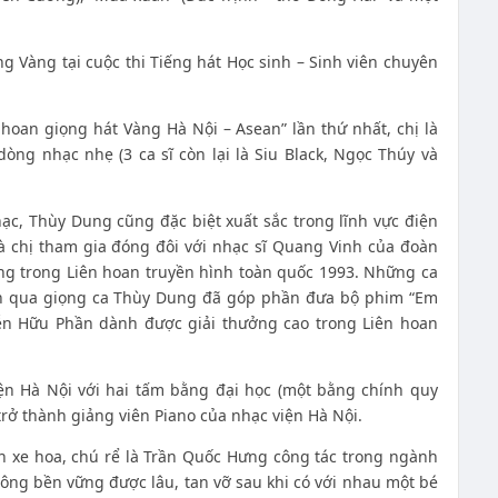
 Vàng tại cuộc thi Tiếng hát Học sinh – Sinh viên chuyên
oan giọng hát Vàng Hà Nội – Asean” lần thứ nhất, chị là
dòng nhạc nhẹ (3 ca sĩ còn lại là Siu Black, Ngọc Thúy và
ạc, Thùy Dung cũng đặc biệt xuất sắc trong lĩnh vực điện
 chị tham gia đóng đôi với nhạc sĩ Quang Vinh của đoàn
g trong Liên hoan truyền hình toàn quốc 1993. Những ca
ện qua giọng ca Thùy Dung đã góp phần đưa bộ phim “Em
n Hữu Phần dành được giải thưởng cao trong Liên hoan
ện Hà Nội với hai tấm bằng đại học (một bằng chính quy
rở thành giảng viên Piano của nhạc viện Hà Nội.
n xe hoa, chú rể là Trần Quốc Hưng công tác trong ngành
ông bền vững được lâu, tan vỡ sau khi có với nhau một bé