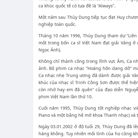
ca khúc quốc tế có tựa đề là “Always”.
Một năm sau Thùy Dung tiếp tục đạt Huy chương
nghiệp toàn quốc.
Tháng 10 năm 1996, Thùy Dung tham dự “Liên h
một trong
bốn ca sĩ Việt Nam đạt giải Vàng ở 
Ngọc Ánh).
Không chỉ thành công trong lĩnh vực Âm, Ca nh
ảnh. Bộ phim ca nhạc “Hoàng hôn dang dở” mà
Ca nhạc nhẹ Trung ương đã dành được giải Vàn
khúc của nhạc sĩ Trinh Công Sơn được thể hi
còn nhớ hay em đã quên” của đạo diễn Nguyễ
phim Việt Nam lần thứ 10.
Cuối năm 1995, Thùy Dung tốt nghiệp nhạc vi
Piano và một bằng hệ mở khoa Thanh nhạc) và t
Ngày 03.01.2002 ở độ tuổi 29, Thùy Dung đã lê
hàng không. Tuy nhiên mối tình của họ cũng kh