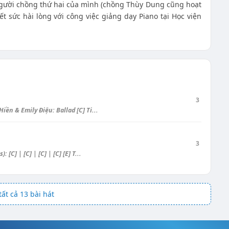
gười chồng thứ hai của mình (chồng Thùy Dung cũng hoạt
ết sức hài lòng với công việc giảng dạy Piano tại Học viện
3
 & Emily Điệu: Ballad [C] Ti...
3
C] | [C] | [C] | [C] [E] T...
ất cả 13 bài hát