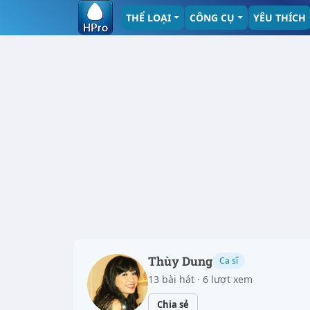
THỂ LOẠI
CÔNG CỤ
YÊU THÍCH
Thùy Dung
Ca sĩ
13 bài hát · 6 lượt xem
Chia sẻ