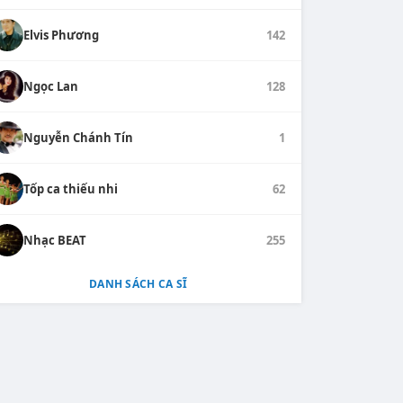
Elvis Phương
142
Ngọc Lan
128
Nguyễn Chánh Tín
1
Tốp ca thiếu nhi
62
Nhạc BEAT
255
DANH SÁCH CA SĨ