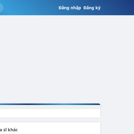
Đăng nhập
|
Đăng ký
a sĩ khác