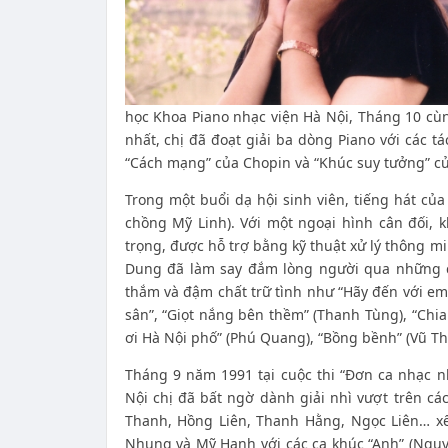
học Khoa Piano nhạc viện Hà Nội, Tháng 10 cù
nhất, chị đã đoạt giải ba dòng Piano với các 
“Cách mạng” của Chopin và “Khúc suy tưởng” củ
Trong một buổi dạ hội sinh viên, tiếng hát củ
chồng Mỹ Linh). Với một ngoại hình cân đối,
trọng, được hỗ trợ bằng kỹ thuật xử lý thông mi
Dung đã làm say đắm lòng người qua những 
thắm và đậm chất trữ tình như “Hãy đến với em” 
sân”, “Giọt nắng bên thềm” (Thanh Tùng), “Chi
ơi Hà Nội phố” (Phú Quang), “Bồng bềnh” (Vũ Th
Tháng 9 năm 1991 tại cuộc thi “Đơn ca nhạc n
Nội chị đã bất ngờ dành giải nhì vượt trên c
Thanh, Hồng Liên, Thanh Hằng, Ngọc Liên… xế
Nhung và Mỹ Hạnh với các ca khúc “Anh” (Nguy