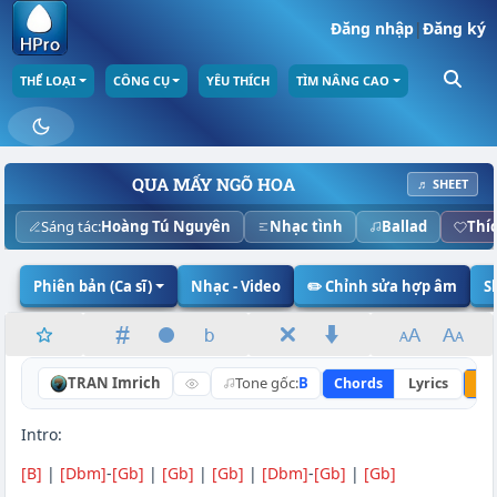
Đăng nhập
|
Đăng ký
THỂ LOẠI
CÔNG CỤ
YÊU THÍCH
TÌM NÂNG CAO
QUA MẤY NGÕ HOA
♬ SHEET
Sáng tác:
Hoàng Tú Nguyên
Nhạc tình
Ballad
Thí
Phiên bản (Ca sĩ)
Nhạc - Video
✏️ Chỉnh sửa hợp âm
S
TRAN Imrich
Tone gốc:
B
Chords
Lyrics
Nâ
Intro:
[B]
|
[Dbm]
-
[Gb]
|
[Gb]
|
[Gb]
|
[Dbm]
-
[Gb]
|
[Gb]