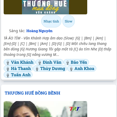
Nhạc tình
Slow
Sáng tác:
Hoàng Nguyên
TÀ ÁO TÍM - Vân Khánh Hợp âm dạo (Slow): [G] | [Bm] | [Am] |
[Em]-[D] | [C] | [Bm] | [Am] | [D]-[G] | [D] Một chiều lang thang
bên dòng [G] Hương Giang Tôi gặp một tà [C] áo tím Nhẹ [D] thấp
thoáng trong [G] nắng vương M...
Vân Khánh
Đình Văn
Bảo Yến
Hà Thanh
Thùy Dương
Anh Khoa
Tuấn Anh
THƯƠNG HUẾ BỒNG BỀNH