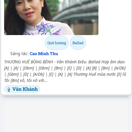
Quê hương
Ballad
Sáng tác:
Cao Minh Thu
THƯƠNG HUẾ BỒNG BỀNH - Vân Khánh Điệu: Ballad Hợp âm dạo:
[A] | [A] | [Dbm] | [Gbm] | [Bm] | [E] | [D] | [A] [B] | [Bm] | [A/Db]
| [Gbm] | [D] | [A/Db] | [E] | [A] | [A] Thương Huế mùa nước [E] lũ
Tôi [Bm] vô, tôi vô với...
Vân Khánh