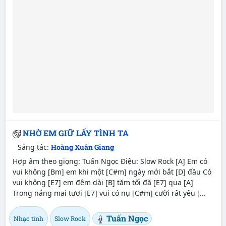
NHỜ EM GIỮ LẤY TÌNH TA
Sáng tác:
Hoàng Xuân Giang
Hợp âm theo giọng: Tuấn Ngọc Điệu: Slow Rock [A] Em có
vui không [Bm] em khi một [C#m] ngày mới bắt [D] đầu Có
vui không [E7] em đêm dài [B] tăm tối đã [E7] qua [A]
Trong nắng mai tươi [E7] vui có nụ [C#m] cười rất yêu [...
Tuấn Ngọc
Nhạc tình
Slow Rock