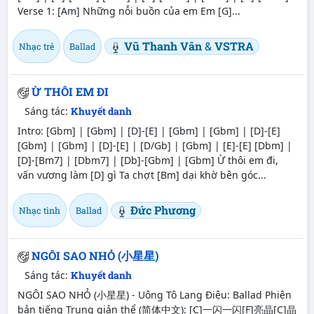
Verse 1: [Am] Những nỗi buồn của em Em [G]...
Vũ Thanh Vân
&
VSTRA
Nhạc trẻ
Ballad
Ừ THÔI EM ĐI
Sáng tác:
Khuyết danh
Intro: [Gbm] | [Gbm] | [D]-[E] | [Gbm] | [Gbm] | [D]-[E]
[Gbm] | [Gbm] | [D]-[E] | [D/Gb] | [Gbm] | [E]-[E] [Dbm] |
[D]-[Bm7] | [Dbm7] | [Db]-[Gbm] | [Gbm] Ừ thôi em đi,
vấn vương làm [D] gì Ta chợt [Bm] dại khờ bên góc...
Đức Phương
Nhạc tình
Ballad
NGÔI SAO NHỎ (小星星)
Sáng tác:
Khuyết danh
NGÔI SAO NHỎ (小星星) - Uông Tô Lang Điệu: Ballad Phiên
bản tiếng Trung giản thể (简体中文): [C]一闪一闪[F]亮晶[C]晶