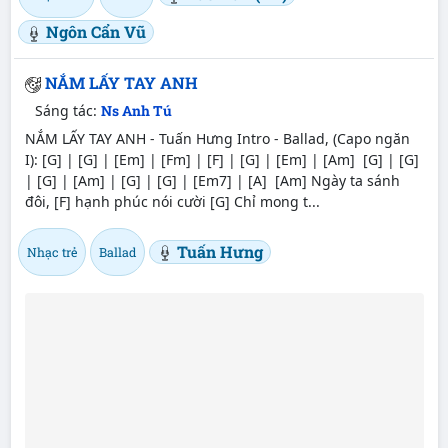
Ngôn Cẩn Vũ
NẮM LẤY TAY ANH
Sáng tác:
Ns Anh Tú
NẮM LẤY TAY ANH - Tuấn Hưng Intro - Ballad, (Capo ngăn
I): [G] | [G] | [Em] | [Fm] | [F] | [G] | [Em] | [Am] [G] | [G]
| [G] | [Am] | [G] | [G] | [Em7] | [A] [Am] Ngày ta sánh
đôi, [F] hạnh phúc nói cười [G] Chỉ mong t...
Tuấn Hưng
Nhạc trẻ
Ballad