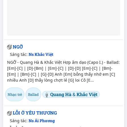
NGỠ
Sáng tác:
Ns Khắc Việt
NGỠ - Quang Hà & Khắc Việt Hợp âm dạo (Capo I.) - Ballad:
[Em]-[C] | [D]-[Bm] | [Em]-[C] | [D]-[D] [Em]-[C] | [Bm]-
[Em] | [Bm]-[C] | [G]-[D] Anh [Em] bỗng thấy nhớ em [C]
nhiều Anh [D] thấy lòng chợt lẻ [G] loi Cô [E...
Quang Hà
&
Khắc Việt
Nhạc trẻ
Ballad
LỖI Ở YÊU THƯƠNG
Sáng tác:
Ns Ái Phương