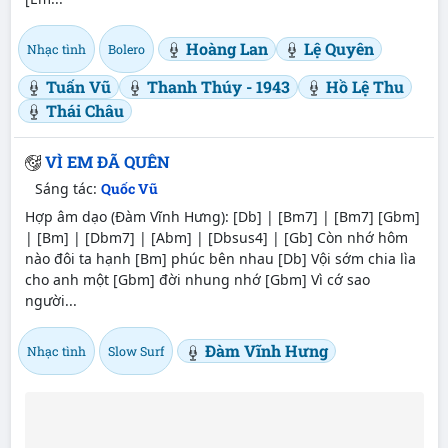
Hoàng Lan
Lệ Quyên
Nhạc tình
Bolero
Tuấn Vũ
Thanh Thúy - 1943
Hồ Lệ Thu
Thái Châu
VÌ EM ĐÃ QUÊN
Sáng tác:
Quốc Vũ
Hợp âm dạo (Đàm Vĩnh Hưng): [Db] | [Bm7] | [Bm7] [Gbm]
| [Bm] | [Dbm7] | [Abm] | [Dbsus4] | [Gb] Còn nhớ hôm
nào đôi ta hạnh [Bm] phúc bên nhau [Db] Vội sớm chia lìa
cho anh một [Gbm] đời nhung nhớ [Gbm] Vì cớ sao
người...
Đàm Vĩnh Hưng
Nhạc tình
Slow Surf