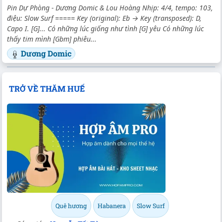
Pin Dự Phòng - Dương Domic & Lou Hoàng Nhịp: 4/4, tempo: 103,
điệu: Slow Surf ===== Key (original): Eb → Key (transposed): D,
Capo I. [G]... Có những lúc giống như tình [G] yêu Có những lúc
thấy tim mình [Gbm] phiêu...
Dương Domic
TRỞ VỀ THĂM HUẾ
Quê hương
Habanera
Slow Surf