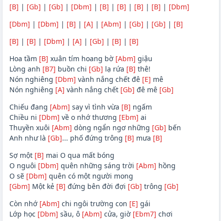
[B]
|
[Gb]
|
[Gb]
|
[Dbm]
|
[B]
|
[B]
|
[B]
|
[B]
|
[Dbm]
[Dbm]
|
[Dbm]
|
[B]
|
[A]
|
[Abm]
|
[Gb]
|
[Gb]
|
[B]
[B]
|
[B]
|
[Dbm]
|
[A]
|
[Gb]
|
[B]
|
[B]
Hoa tầm
[B]
xuân tím hoang bờ
[Abm]
giậu
Lòng anh
[B7]
buồn chi
[Gb]
lạ rứa
[B]
thê!
Nón nghiêng
[Dbm]
vành nắng chết đê
[E]
mê
Nón nghiêng
[A]
vành nắng chết
[Gb]
đê mê
[Gb]
Chiếu đang
[Abm]
say vì tình vừa
[B]
ngấm
Chiều ni
[Dbm]
về o nhớ thương
[Ebm]
ai
Thuyền xuôi
[Abm]
dòng ngẩn ngơ những
[Gb]
bến
Anh như là
[Gb]
... phố đứng trông
[B]
mưa
[B]
Sợ một
[B]
mai O qua mất bóng
O nguôi
[Dbm]
quên những sáng trời
[Abm]
hồng
O sẽ
[Dbm]
quên có một người mong
[Gbm]
Một kẻ
[B]
đứng bên đời đợi
[Gb]
trông
[Gb]
Còn nhớ
[Abm]
chi ngôi trường con
[E]
gái
Lớp học
[Dbm]
sầu, ô
[Abm]
cửa, giờ
[Ebm7]
chơi