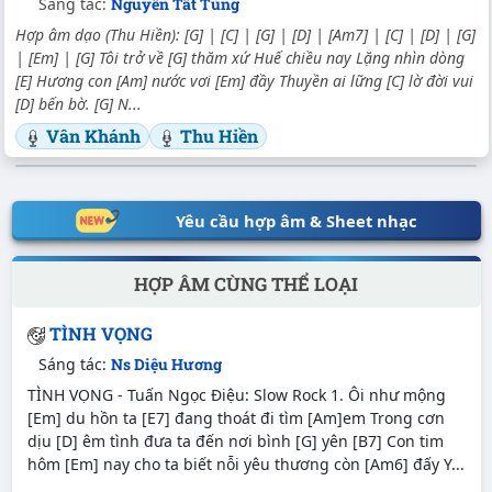
Sáng tác:
Nguyễn Tất Tùng
Hợp âm dạo (Thu Hiền): [G] | [C] | [G] | [D] | [Am7] | [C] | [D] | [G]
| [Em] | [G] Tôi trở về [G] thăm xứ Huế chiều nay Lặng nhìn dòng
[E] Hương con [Am] nước vơi [Em] đầy Thuyền ai lững [C] lờ đời vui
[D] bến bờ. [G] N...
Vân Khánh
Thu Hiền
Yêu cầu hợp âm & Sheet nhạc
HỢP ÂM CÙNG THỂ LOẠI
TÌNH VỌNG
Sáng tác:
Ns Diệu Hương
TÌNH VỌNG - Tuấn Ngọc Điệu: Slow Rock 1. Ôi như mộng
[Em] du hồn ta [E7] đang thoát đi tìm [Am]em Trong cơn
dịu [D] êm tình đưa ta đến nơi bình [G] yên [B7] Con tim
hôm [Em] nay cho ta biết nỗi yêu thương còn [Am6] đấy Y...