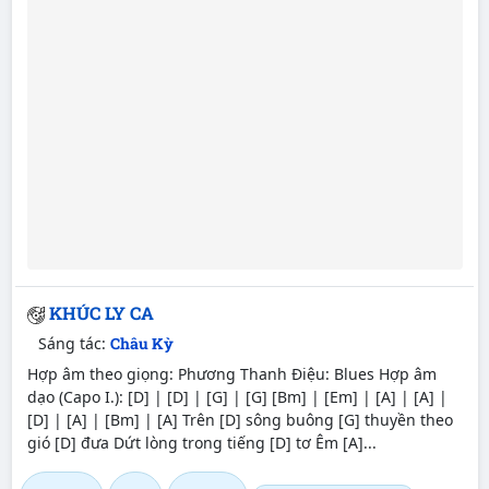
KHÚC LY CA
Sáng tác:
Châu Kỳ
Hợp âm theo giọng: Phương Thanh Điệu: Blues Hợp âm
dạo (Capo I.): [D] | [D] | [G] | [G] [Bm] | [Em] | [A] | [A] |
[D] | [A] | [Bm] | [A] Trên [D] sông buông [G] thuyền theo
gió [D] đưa Dứt lòng trong tiếng [D] tơ Êm [A]...