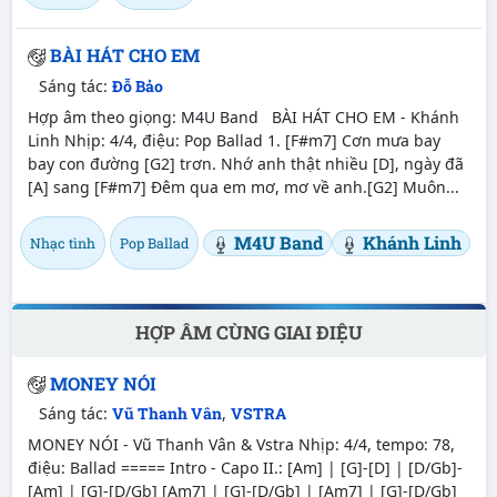
BÀI HÁT CHO EM
Sáng tác:
Đỗ Bảo
Hợp âm theo giọng: M4U Band BÀI HÁT CHO EM - Khánh
Linh Nhịp: 4/4, điệu: Pop Ballad 1. [F#m7] Cơn mưa bay
bay con đường [G2] trơn. Nhớ anh thật nhiều [D], ngày đã
[A] sang [F#m7] Đêm qua em mơ, mơ về anh.[G2] Muôn...
M4U Band
Khánh Linh
Nhạc tình
Pop Ballad
HỢP ÂM CÙNG GIAI ĐIỆU
MONEY NÓI
Sáng tác:
Vũ Thanh Vân
,
VSTRA
MONEY NÓI - Vũ Thanh Vân & Vstra Nhịp: 4/4, tempo: 78,
điệu: Ballad ===== Intro - Capo II.: [Am] | [G]-[D] | [D/Gb]-
[Am] | [G]-[D/Gb] [Am7] | [G]-[D/Gb] | [Am7] | [G]-[D/Gb]