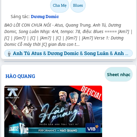
Cha Mẹ
Blues
Sáng tác:
Dương Domic
BAO LỜI CON CHƯA NÓI - Atus, Quang Trung, Anh Tú, Dương
Domic, Song Luân Nhịp: 4/4, tempo: 78, điệu: Blues ===== [Am7] |
[C] | [Gm7] | [C] | [Am7] | [C] | [Gm7] | [Am7] Verse 1: Dương
Domic Cỗ máy thời [C] gian đưa con t...
Anh Tú Atus
&
Dương Domic
&
Song Luân
&
Anh Tú
Sheet nhạc
HÀO QUANG