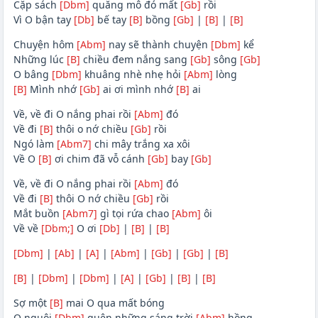
Cặp sách
[Dbm]
quăng mô đó mất
[Gb]
rồi
Vì O bận tay
[Db]
bế tay
[B]
bồng
[Gb]
|
[B]
|
[B]
Chuyện hôm
[Abm]
nay sẽ thành chuyện
[Dbm]
kể
Những lúc
[B]
chiều đem nắng sang
[Gb]
sông
[Gb]
O bâng
[Dbm]
khuâng nhè nhẹ hỏi
[Abm]
lòng
[B]
Mình nhớ
[Gb]
ai ơi mình nhớ
[B]
ai
Về, về đi O nắng phai rồi
[Abm]
đó
Về đi
[B]
thôi o nớ chiều
[Gb]
rồi
Ngó làm
[Abm7]
chi mây trắng xa xôi
Về O
[B]
ơi chim đã vỗ cánh
[Gb]
bay
[Gb]
Về, về đi O nắng phai rồi
[Abm]
đó
Về đi
[B]
thôi O nớ chiều
[Gb]
rồi
Mắt buồn
[Abm7]
gì tọi rứa chao
[Abm]
ôi
Về về
[Dbm;]
O ơi
[Db]
|
[B]
|
[B]
[Dbm]
|
[Ab]
|
[A]
|
[Abm]
|
[Gb]
|
[Gb]
|
[B]
[B]
|
[Dbm]
|
[Dbm]
|
[A]
|
[Gb]
|
[B]
|
[B]
Sợ một
[B]
mai O qua mất bóng
O nguôi
[Dbm]
quên những sáng trời
[Abm]
hồng