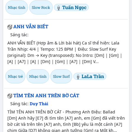
Tuấn Ngọc
Nhạc tình
Slow Rock
ANH VẪN BIẾT
Sáng tác:
ANH VẪN BIẾT (Hợp âm & Lời bài hát) Ca sĩ thể hiện: Lala
Trần Nhịp: 4/4 | Tempo: 125 BPM | Điệu: Slow Surf Key
(original): Dm → Key (transposed): No Intro: [Dm] | [Gm] |
[A] | [A7] | [A] | [Dm] | [Gm] | [A7] | [Dm] V...
LaLa Trần
Nhạc trẻ
Nhạc tình
Slow Surf
TÌM TÊN ANH TRÊN BỜ CÁT
Sáng tác:
Duy Thái
TÌM TÊN ANH TRÊN BỜ CÁT - Phương Anh Điệu: Ballad
[Dm] Anh hãy [E7] đi tìm tên [A7] anh, em [Gm] đã viết trên
bờ cát Và trên tên [A7] anh, tình [Bb] yêu là một cánh [A7]
chim Giữa [D7] không gian anh tưởng [Gm] ra Một kh...