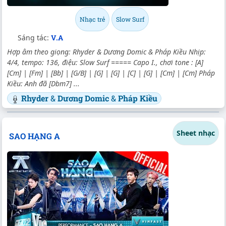
Nhạc trẻ
Slow Surf
Sáng tác:
V.A
Hợp âm theo giọng: Rhyder & Dương Domic & Pháp Kiều Nhịp:
4/4, tempo: 136, điệu: Slow Surf ===== Capo I., chơi tone : [A]
[Cm] | [Fm] | [Bb] | [G/B] | [G] | [G] | [C] | [G] | [Cm] | [Cm] Pháp
Kiều: Anh đã [Dbm7] ...
Rhyder
&
Dương Domic
&
Pháp Kiều
Sheet nhạc
SAO HẠNG A