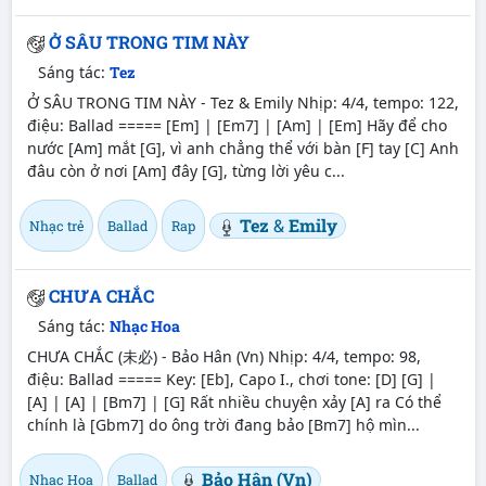
Ở SÂU TRONG TIM NÀY
Sáng tác:
Tez
Ở SÂU TRONG TIM NÀY - Tez & Emily Nhịp: 4/4, tempo: 122,
điệu: Ballad ===== [Em] | [Em7] | [Am] | [Em] Hãy để cho
nước [Am] mắt [G], vì anh chẳng thể với bàn [F] tay [C] Anh
đâu còn ở nơi [Am] đây [G], từng lời yêu c...
Tez
&
Emily
Nhạc trẻ
Ballad
Rap
CHƯA CHẮC
Sáng tác:
Nhạc Hoa
CHƯA CHẮC (未必) - Bảo Hân (Vn) Nhịp: 4/4, tempo: 98,
điệu: Ballad ===== Key: [Eb], Capo I., chơi tone: [D] [G] |
[A] | [A] | [Bm7] | [G] Rất nhiều chuyện xảy [A] ra Có thể
chính là [Gbm7] do ông trời đang bảo [Bm7] hộ mìn...
Bảo Hân (Vn)
Nhạc Hoa
Ballad