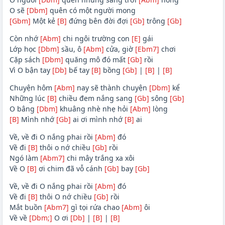
O sẽ
[Dbm]
quên có một người mong
[Gbm]
Một kẻ
[B]
đứng bên đời đợi
[Gb]
trông
[Gb]
Còn nhớ
[Abm]
chi ngôi trường con
[E]
gái
Lớp học
[Dbm]
sầu, ô
[Abm]
cửa, giờ
[Ebm7]
chơi
Cặp sách
[Dbm]
quăng mô đó mất
[Gb]
rồi
Vì O bận tay
[Db]
bế tay
[B]
bồng
[Gb]
|
[B]
|
[B]
Chuyện hôm
[Abm]
nay sẽ thành chuyện
[Dbm]
kể
Những lúc
[B]
chiều đem nắng sang
[Gb]
sông
[Gb]
O bâng
[Dbm]
khuâng nhè nhẹ hỏi
[Abm]
lòng
[B]
Mình nhớ
[Gb]
ai ơi mình nhớ
[B]
ai
Về, về đi O nắng phai rồi
[Abm]
đó
Về đi
[B]
thôi o nớ chiều
[Gb]
rồi
Ngó làm
[Abm7]
chi mây trắng xa xôi
Về O
[B]
ơi chim đã vỗ cánh
[Gb]
bay
[Gb]
Về, về đi O nắng phai rồi
[Abm]
đó
Về đi
[B]
thôi O nớ chiều
[Gb]
rồi
Mắt buồn
[Abm7]
gì tọi rứa chao
[Abm]
ôi
Về về
[Dbm;]
O ơi
[Db]
|
[B]
|
[B]