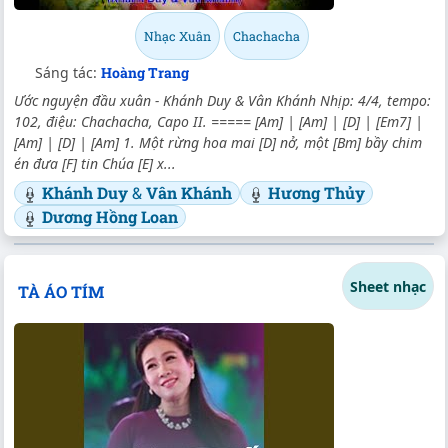
Nhạc Xuân
Chachacha
Sáng tác:
Hoàng Trang
Ước nguyện đầu xuân - Khánh Duy & Vân Khánh Nhịp: 4/4, tempo:
102, điệu: Chachacha, Capo II. ===== [Am] | [Am] | [D] | [Em7] |
[Am] | [D] | [Am] 1. Một rừng hoa mai [D] nở, một [Bm] bầy chim
én đưa [F] tin Chúa [E] x...
Khánh Duy
&
Vân Khánh
Hương Thủy
Dương Hồng Loan
Sheet nhạc
TÀ ÁO TÍM