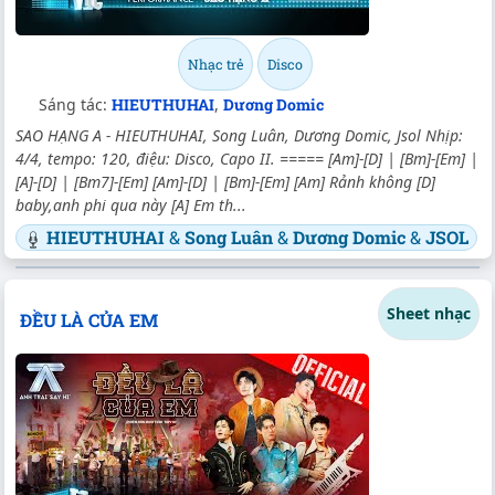
Nhạc trẻ
Disco
Sáng tác:
HIEUTHUHAI
,
Dương Domic
SAO HẠNG A - HIEUTHUHAI, Song Luân, Dương Domic, Jsol Nhịp:
4/4, tempo: 120, điệu: Disco, Capo II. ===== [Am]-[D] | [Bm]-[Em] |
[A]-[D] | [Bm7]-[Em] [Am]-[D] | [Bm]-[Em] [Am] Rảnh không [D]
baby,anh phi qua này [A] Em th...
HIEUTHUHAI
&
Song Luân
&
Dương Domic
&
JSOL
Sheet nhạc
ĐỀU LÀ CỦA EM