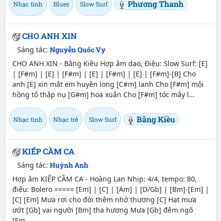
Phương Thanh
Nhạc tình
Blues
Slow Surf
CHO ANH XIN
Sáng tác:
Nguyễn Quốc Vy
CHO ANH XIN - Bằng Kiều Hợp âm dạo, Điệu: Slow Surf: [E]
| [F#m] | [E] | [F#m] | [E] | [F#m] | [E] | [F#m]-[B] Cho
anh [E] xin mắt em huyền long [C#m] lanh Cho [F#m] môi
hồng tô thắp nụ [G#m] hoa xuân Cho [F#m] tóc mây l...
Bằng Kiều
Nhạc tình
Nhạc trẻ
Slow Surf
KIẾP CẦM CA
Sáng tác:
Huỳnh Anh
Hợp âm KIẾP CẦM CA - Hoàng Lan Nhịp: 4/4, tempo: 80,
điệu: Bolero ===== [Em] | [C] | [Am] | [D/Gb] | [Bm]-[Em] |
[C] [Em] Mưa rơi cho đời thêm nhớ thương [C] Hạt mưa
ướt [Gb] vai người [Bm] tha hương Mưa [Gb] đêm ngõ
[Em...