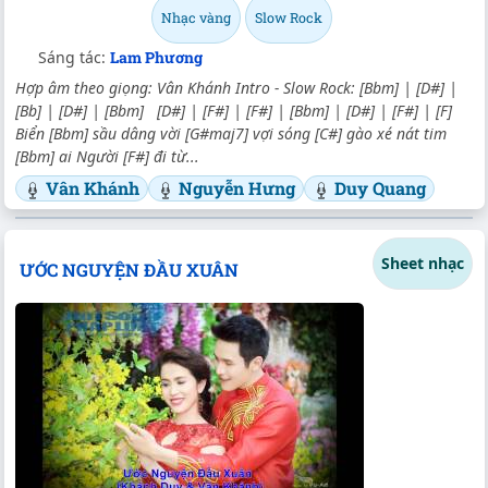
Nhạc vàng
Slow Rock
Sáng tác:
Lam Phương
Hợp âm theo giọng: Vân Khánh Intro - Slow Rock: [Bbm] | [D#] |
[Bb] | [D#] | [Bbm] [D#] | [F#] | [F#] | [Bbm] | [D#] | [F#] | [F]
Biển [Bbm] sầu dâng vời [G#maj7] vợi sóng [C#] gào xé nát tim
[Bbm] ai Người [F#] đi từ...
Vân Khánh
Nguyễn Hưng
Duy Quang
Sheet nhạc
ƯỚC NGUYỆN ĐẦU XUÂN