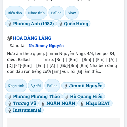
Biển đảo
Nhạc tình
Ballad
Slow
Phương Anh (1982)
Quốc Hưng
HOA BẰNG LĂNG
Sáng tác:
Ns Jimmy Nguyễn
Hợp âm theo giọng: Jimmii Nguyễn Nhịp: 4/4, tempo: 84,
điệu: Ballad ===== Intro: [Bm] | [Bm] | [Bm] | [Em] | [A] |
[D] [F#]-[Bm] | [Em] | [A] | [Gb]-[Bm] [Bm] Nhà bên đang
đón dâu rộn tiếng cười [Em] vui, Tôi [G] làm thâ...
Jimmii Nguyễn
Nhạc tình
Sự đời
Ballad
Phương Phương Thảo
Hồ Quang Hiếu
Trường Vũ
NGÂN NGÂN
Nhạc BEAT
Instrumental