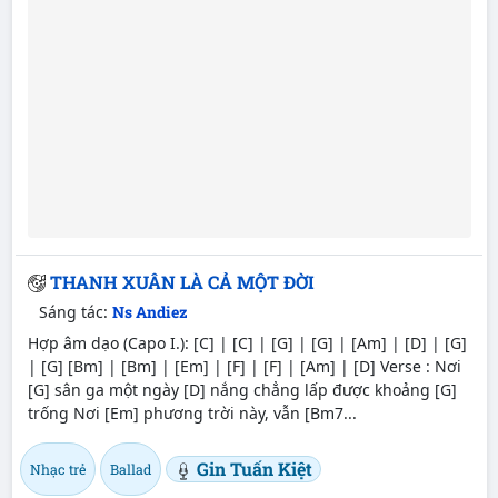
THANH XUÂN LÀ CẢ MỘT ĐỜI
Sáng tác:
Ns Andiez
Hợp âm dạo (Capo I.): [C] | [C] | [G] | [G] | [Am] | [D] | [G]
| [G] [Bm] | [Bm] | [Em] | [F] | [F] | [Am] | [D] Verse : Nơi
[G] sân ga một ngày [D] nắng chẳng lấp được khoảng [G]
trống Nơi [Em] phương trời này, vẫn [Bm7...
Gin Tuấn Kiệt
Nhạc trẻ
Ballad