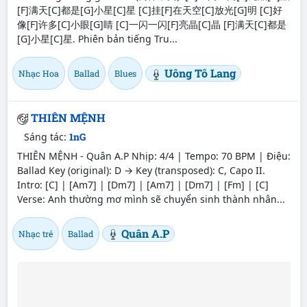
[F]满天[C]都是[G]小星[C]星 [C]挂[F]在天空[C]放光[G]明 [C]好
像[F]许多[C]小眼[G]睛 [C]一闪一闪[F]亮晶[C]晶 [F]满天[C]都是
[G]小星[C]星. Phiên bản tiếng Tru...
Uông Tô Lang
Nhạc Hoa
Ballad
Blues
THIÊN MỆNH
Sáng tác:
1nG
THIÊN MỆNH - Quân A.P Nhịp: 4/4 | Tempo: 70 BPM | Điệu:
Ballad Key (original): D → Key (transposed): C, Capo II.
Intro: [C] | [Am7] | [Dm7] | [Am7] | [Dm7] | [Fm] | [C]
Verse: Anh thường mơ mình sẽ chuyển sinh thành nhân...
Quân A.P
Nhạc trẻ
Ballad