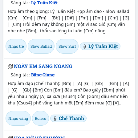
Sáng tác:
Lý Tuấn Kiệt
Hợp âm theo giọng: Lý Tuấn Kiệt Hợp âm dạo - Slow Ballad:
[Cm] | [Cm] | [Fm] | [Bb] | [D#] | [Fm] | [Dm] | [Cm] | [G]
| [Cm] Trời đêm nay không [Gm] một vì sao Gió [Cm] vẫn
nhẹ nhẹ [Gm], thổi sao lòng ta luôn [Cm] nặng...
Lý Tuấn Kiệt
Nhạc trẻ
Slow Ballad
Slow Surf
NGÀY EM SANG NGANG
Sáng tác:
Bằng Giang
Hợp âm dạo (Chế Thanh): [Bm] | [A] [G] | [Gb] | [Bm] | [A]
| [G] | [Gb]-[Bm] Còn [Bm] đâu em? Bao giây [Ebm] phút
yêu nhau ngày [A] xa xưa [Esus4] Còn [Gbm] đâu em? Bên
khu [Csus4] phố vắng tanh một [Em] đêm mưa [G] [A]...
Chế Thanh
Nhạc vàng
Bolero