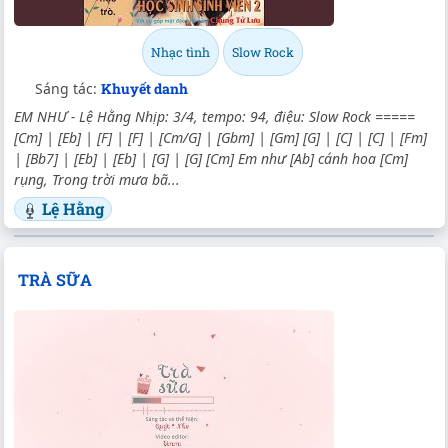
Nhạc tình
Slow Rock
Sáng tác:
Khuyết danh
EM NHƯ - Lệ Hằng Nhịp: 3/4, tempo: 94, điệu: Slow Rock =====
[Cm] | [Eb] | [F] | [F] | [Cm/G] | [Gbm] | [Gm] [G] | [C] | [C] | [Fm]
| [Bb7] | [Eb] | [Eb] | [G] | [G] [Cm] Em như [Ab] cánh hoa [Cm]
rụng, Trong trời mưa bã...
Lệ Hằng
TRÀ SỮA