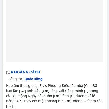
KHOẢNG CÁCH
Sáng tác:
Quốc Dũng
Hợp âm theo giọng: Elvis Phương Điệu: Rumba [Cm] Đã
bao lần [G7] anh dấu [Cm] lòng Gói riêng mình [F] trong
cõi [G] mộng Ngày dài buồn [Fm] tênh [G] đường về lẻ
bóng [G7] Thấy em một thoáng hư [Cm] không Biết em còn
[G7]...