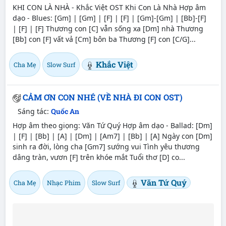
KHI CON LÀ NHÀ - Khắc Việt OST Khi Con Là Nhà Hợp âm
dạo - Blues: [Gm] | [Gm] | [F] | [F] | [Gm]-[Gm] | [Bb]-[F]
| [F] | [F] Thương con [C] vẫn sống xa [Dm] nhà Thương
[Bb] con [F] vất vả [Cm] bôn ba Thương [F] con [C/G]...
Khắc Việt
Cha Mẹ
Slow Surf
CẢM ƠN CON NHÉ (VỀ NHÀ ĐI CON OST)
Sáng tác:
Quốc An
Hợp âm theo giọng: Văn Tứ Quý Hợp âm dạo - Ballad: [Dm]
| [F] | [Bb] | [A] | [Dm] | [Am7] | [Bb] | [A] Ngày con [Dm]
sinh ra đời, lòng cha [Gm7] sướng vui Tình yêu thương
dâng tràn, vươn [F] trên khóe mắt Tuổi thơ [D] co...
Văn Tứ Quý
Cha Mẹ
Nhạc Phim
Slow Surf