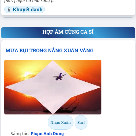
[Bm7] ngời Cả nhà rong [...
Khuyết danh
HỢP ÂM CÙNG CA SĨ
MƯA BỤI TRONG NẮNG XUÂN VÀNG
Nhạc Xuân
Surf
Sáng tác:
Phạm Anh Dũng