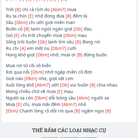
Trời
[B]
chi rả rích do
[Abm7]
mưa
Ru ta chín
[E]
nhớ đong đưa
[B]
đêm tà
Sầu
[Dbm]
chi ướt giọt miên man
Buồn cỏ
[B]
lạnh ngút ngàn giọt
[Gb]
đau
Gió
[E]
chi trời chuyển mưa
[Dbm]
mau
Sông trôi buồn
[Gb]
lạnh tím sầu
[B]
đong rơi
Ru chi
[A]
em một nụ
[Dbm7]
cười
Hong khô giọt
[Dbm]
nhớ, mưa ơi
[B]
đừng buồn
Mưa rơi từ cõi vô biên
Rơi qua nỗi
[Dbm]
nhớ ngập miền cô đơn
Giọt nào
[Dbm]
nhẹ, giọt vật cơn
Xuôi lòng khô
[Abm7]
ướt
[Db]
vui buồn
[B]
chia nhau
Mong chiều chớ về mưa
[E]
mau
Người xa còn
[Dbm]
dỗi bóng sầu
[Abm]
người xa
Mưa
[E]
chi, mưa mãi đêm
[Abm7]
nhỏ
[Ebm]
Chạnh lòng rộ dỗi rơi qua
[B]
ngậm ngùi
[B]
Phần nội dung
THẾ BẤM CÁC LOẠI NHẠC CỤ