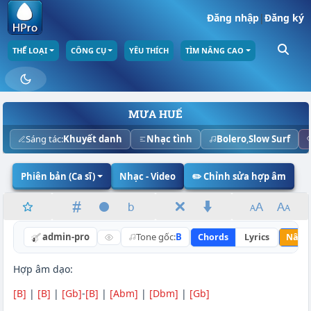
Đăng nhập
|
Đăng ký
THỂ LOẠI
CÔNG CỤ
YÊU THÍCH
TÌM NÂNG CAO
MƯA HUẾ
Sáng tác:
Khuyết danh
Nhạc tình
Bolero
,
Slow Surf
Phiên bản (Ca sĩ)
Nhạc - Video
✏️ Chỉnh sửa hợp âm
admin-pro
Tone gốc:
B
Chords
Lyrics
Nâng
Hợp âm dạo:
[B]
|
[B]
|
[Gb]
-
[B]
|
[Abm]
|
[Dbm]
|
[Gb]