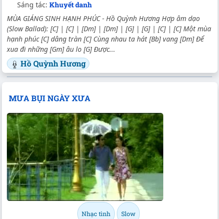
Sáng tác:
Khuyết danh
MÙA GIÁNG SINH HẠNH PHÚC - Hồ Quỳnh Hương Hợp âm dạo
(Slow Ballad): [C] | [C] | [Dm] | [Dm] | [G] | [G] | [C] | [C] Một mùa
hạnh phúc [C] dâng tràn [C] Cùng nhau ta hát [Bb] vang [Dm] Để
xua đi những [Gm] âu lo [G] Được...
Hồ Quỳnh Hương
MƯA BỤI NGÀY XƯA
Nhạc tình
Slow