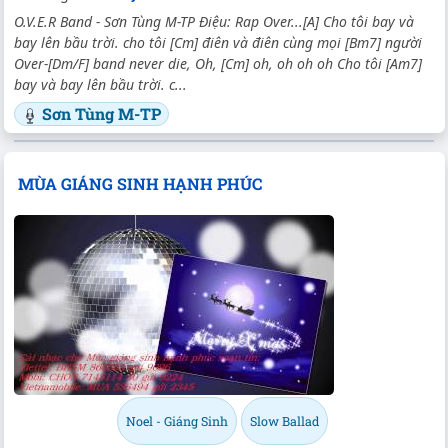
O.V.E.R Band - Sơn Tùng M-TP Điệu: Rap Over...[A] Cho tôi bay và
bay lên bầu trời. cho tôi [Cm] điên và điên cùng mọi [Bm7] người
Over-[Dm/F] band never die, Oh, [Cm] oh, oh oh oh Cho tôi [Am7]
bay và bay lên bầu trời. c...
Sơn Tùng M-TP
MÙA GIÁNG SINH HẠNH PHÚC
Noel - Giáng Sinh
Slow Ballad