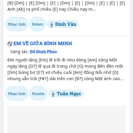
[B]-[Dm] | [E] [Dm] | [E] | [Dm] | [E] | [Dm] | [E] | [E] | [E]
Anh [Ab] ra phố chiều [E] nay Chiều nay m...
Đình Văn
Nhạc tình
Bolero
EM VỀ GIỮA BÌNH MINH
Sáng tác:
Đỗ Đình Phúc
Đời người lặng [Em] lẽ trôi đi như dòng [Am] sông Một
ngày lặng [D7] lẽ qua đi trong chờ [G] mong Bên đèn một
[Dm] bóng bơ [E7] vơ chiều cuối [Am] đông Nỗi nhớ [D]
nhung vẫn trôi [F#7] dài trên con [B7] sóng Một ánh sao...
Tuấn Ngọc
Nhạc tình
Rumba