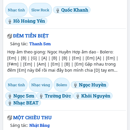
Quốc Khanh
Nhạc tình
Slow Rock
Hồ Hoàng Yến
ĐÊM TIỄN BIỆT
Sáng tác:
Thanh Sơn
Hợp âm theo giọng: Ngọc Huyền Hợp âm dạo - Bolero:
[Em] | [B] | [G] | [A] | [B] | [B] | [Em] | [Em] [A] | [Em] |
[F#m] | [Em] | [Am] | [Em] | [B] | [Em] Gặp nhau trong
đêm [Em] này Để rồi mai đây bọn mình chia [D] tay em...
Ngọc Huyền
Nhạc tình
Nhạc vàng
Bolero
Ngọc Sơn
Trường Đức
Khôi Nguyên
Nhạc BEAT
MỘT CHIỀU THU
Sáng tác:
Nhật Bằng