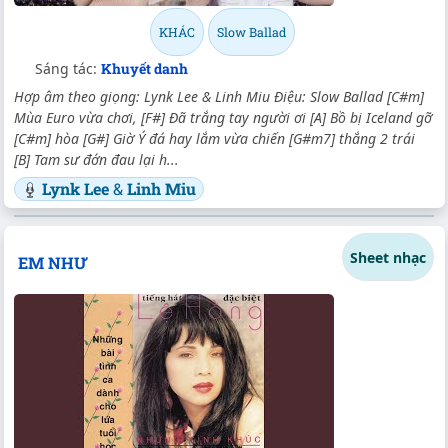
KHÁC
Slow Ballad
Sáng tác:
Khuyết danh
Hợp âm theo giọng: Lynk Lee & Linh Miu Điệu: Slow Ballad [C#m]
Mùa Euro vừa chơi, [F#] Đã trắng tay người ơi [A] Bồ bị Iceland gỡ
[C#m] hòa [G#] Giờ Ý đá hay lắm vừa chiến [G#m7] thắng 2 trái
[B] Tam sư đớn đau lại h...
Lynk Lee
&
Linh Miu
Sheet nhạc
EM NHƯ