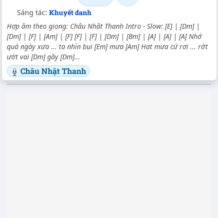
Sáng tác:
Khuyết danh
Hợp âm theo giọng: Châu Nhật Thanh Intro - Slow: [E] | [Dm] |
[Dm] | [F] | [Am] | [F] [F] | [F] | [Dm] | [Bm] | [A] | [A] | [A] Nhớ
quá ngày xưa ... ta nhìn bụi [Em] mưa [Am] Hạt mưa cứ rơi ... rớt
ướt vai [Dm] gầy [Dm]...
Châu Nhật Thanh