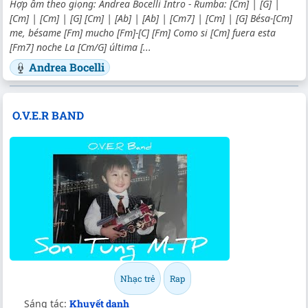
Hợp âm theo giọng: Andrea Bocelli Intro - Rumba: [Cm] | [G] |
[Cm] | [Cm] | [G] [Cm] | [Ab] | [Ab] | [Cm7] | [Cm] | [G] Bésa-[Cm]
me, bésame [Fm] mucho [Fm]-[C] [Fm] Como si [Cm] fuera esta
[Fm7] noche La [Cm/G] última [...
Andrea Bocelli
O.V.E.R BAND
Nhạc trẻ
Rap
Sáng tác:
Khuyết danh