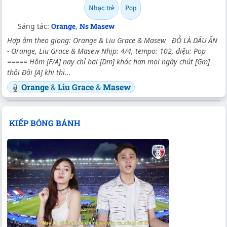
Nhạc trẻ
Pop
Sáng tác:
Orange
,
Ns Masew
Hợp âm theo giọng: Orange & Liu Grace & Masew ĐỎ LÀ DẤU ẤN
- Orange, Liu Grace & Masew Nhịp: 4/4, tempo: 102, điệu: Pop
===== Hôm [F/A] nay chỉ hơi [Dm] khác hơn mọi ngày chút [Gm]
thôi Đôi [A] khi thì...
Orange
&
Liu Grace
&
Masew
KIẾP BÓNG BÁNH