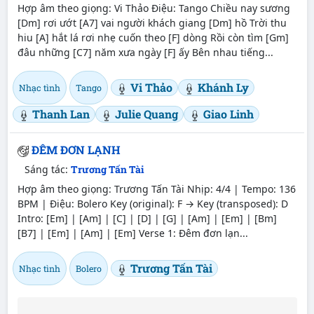
Hợp âm theo giọng: Vi Thảo Điệu: Tango Chiều nay sương
[Dm] rơi ướt [A7] vai người khách giang [Dm] hồ Trời thu
hiu [A] hắt lá rơi nhẹ cuốn theo [F] dòng Rồi còn tìm [Gm]
đâu những [C7] năm xưa ngày [F] ấy Bên nhau tiếng...
Vi Thảo
Khánh Ly
Nhạc tình
Tango
Thanh Lan
Julie Quang
Giao Linh
ĐÊM ĐƠN LẠNH
Sáng tác:
Trương Tấn Tài
Hợp âm theo giọng: Trương Tấn Tài Nhịp: 4/4 | Tempo: 136
BPM | Điệu: Bolero Key (original): F → Key (transposed): D
Intro: [Em] | [Am] | [C] | [D] | [G] | [Am] | [Em] | [Bm]
[B7] | [Em] | [Am] | [Em] Verse 1: Đêm đơn lạn...
Trương Tấn Tài
Nhạc tình
Bolero