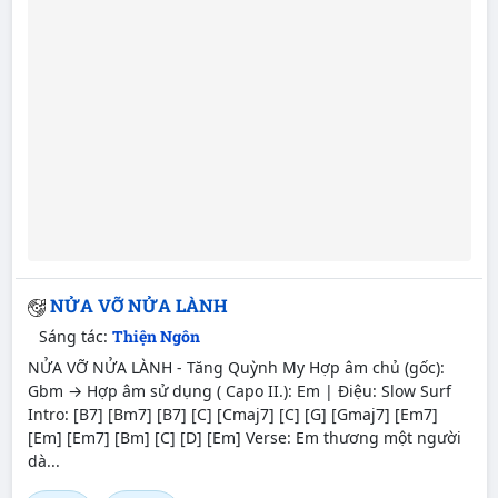
NỬA VỠ NỬA LÀNH
Sáng tác:
Thiện Ngôn
NỬA VỠ NỬA LÀNH - Tăng Quỳnh My Hợp âm chủ (gốc):
Gbm → Hợp âm sử dụng ( Capo II.): Em | Điệu: Slow Surf
Intro: [B7] [Bm7] [B7] [C] [Cmaj7] [C] [G] [Gmaj7] [Em7]
[Em] [Em7] [Bm] [C] [D] [Em] Verse: Em thương một người
dà...