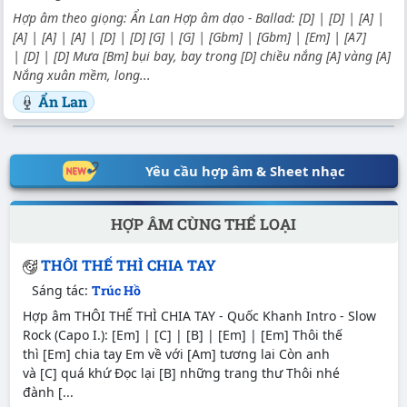
Hợp âm theo giọng: Ẩn Lan Hợp âm dạo - Ballad: [D] | [D] | [A] |
[A] | [A] | [A] | [D] | [D] [G] | [G] | [Gbm] | [Gbm] | [Em] | [A7]
| [D] | [D] Mưa [Bm] bụi bay, bay trong [D] chiều nắng [A] vàng [A]
Nắng xuân mềm, long...
Ẩn Lan
Yêu cầu hợp âm & Sheet nhạc
HỢP ÂM CÙNG THỂ LOẠI
THÔI THẾ THÌ CHIA TAY
Sáng tác:
Trúc Hồ
Hợp âm THÔI THẾ THÌ CHIA TAY - Quốc Khanh Intro - Slow
Rock (Capo I.): [Em] | [C] | [B] | [Em] | [Em] Thôi thế
thì [Em] chia tay Em về với [Am] tương lai Còn anh
và [C] quá khứ Đọc lại [B] những trang thư Thôi nhé
đành [...