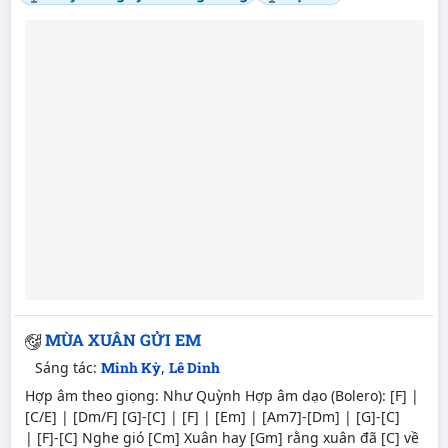
MÙA XUÂN GỬI EM
Sáng tác:
Minh Kỳ
,
Lê Dinh
Hợp âm theo giọng: Như Quỳnh Hợp âm dạo (Bolero): [F] |
[C/E] | [Dm/F] [G]-[C] | [F] | [Em] | [Am7]-[Dm] | [G]-[C]
| [F]-[C] Nghe gió [Cm] Xuân hay [Gm] rằng xuân đã [C] về