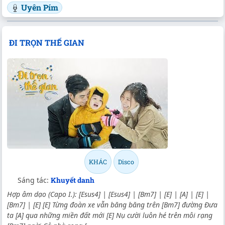
Uyên Pím
ĐI TRỌN THẾ GIAN
KHÁC
Disco
Sáng tác:
Khuyết danh
Hợp âm dạo (Capo I.): [Esus4] | [Esus4] | [Bm7] | [E] | [A] | [E] |
[Bm7] | [E] [E] Từng đoàn xe vẫn băng băng trên [Bm7] đường Đưa
ta [A] qua những miền đất mới [E] Nụ cười luôn hé trên môi rạng