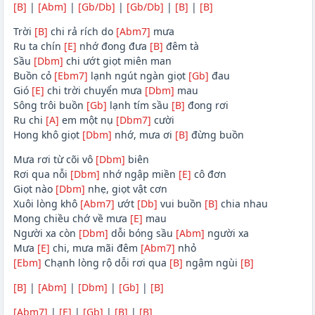
[B]
|
[Abm]
|
[Gb/Db]
|
[Gb/Db]
|
[B]
|
[B]
Trời
[B]
chi rả rích do
[Abm7]
mưa
Ru ta chín
[E]
nhớ đong đưa
[B]
đêm tà
Sầu
[Dbm]
chi ướt giọt miên man
Buồn cỏ
[Ebm7]
lạnh ngút ngàn giọt
[Gb]
đau
Gió
[E]
chi trời chuyển mưa
[Dbm]
mau
Sông trôi buồn
[Gb]
lạnh tím sầu
[B]
đong rơi
Ru chi
[A]
em một nụ
[Dbm7]
cười
Hong khô giọt
[Dbm]
nhớ, mưa ơi
[B]
đừng buồn
Mưa rơi từ cõi vô
[Dbm]
biên
Rơi qua nỗi
[Dbm]
nhớ ngập miền
[E]
cô đơn
Giọt nào
[Dbm]
nhẹ, giọt vật cơn
Xuôi lòng khô
[Abm7]
ướt
[Db]
vui buồn
[B]
chia nhau
Mong chiều chớ về mưa
[E]
mau
Người xa còn
[Dbm]
dỗi bóng sầu
[Abm]
người xa
Mưa
[E]
chi, mưa mãi đêm
[Abm7]
nhỏ
[Ebm]
Chạnh lòng rộ dỗi rơi qua
[B]
ngậm ngùi
[B]
[B]
|
[Abm]
|
[Dbm]
|
[Gb]
|
[B]
[Abm7]
|
[E]
|
[Gb]
|
[B]
|
[B]