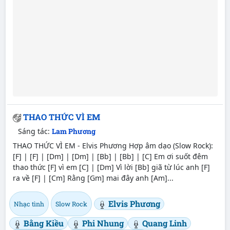
THAO THỨC VÌ EM
Sáng tác:
Lam Phương
THAO THỨC VÌ EM - Elvis Phương Hợp âm dạo (Slow Rock):
[F] | [F] | [Dm] | [Dm] | [Bb] | [Bb] | [C] Em ơi suốt đêm
thao thức [F] vì em [C] | [Dm] Vì lời [Bb] giã từ lúc anh [F]
ra về [F] | [Cm] Rằng [Gm] mai đây anh [Am]...
Elvis Phương
Nhạc tình
Slow Rock
Bằng Kiều
Phi Nhung
Quang Linh