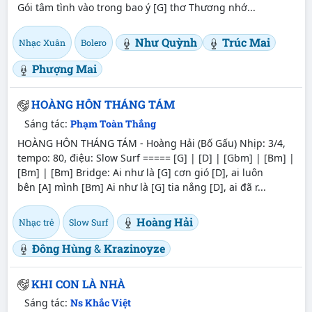
Gói tâm tình vào trong bao ý [G] thơ Thương nhớ...
Như Quỳnh
Trúc Mai
Nhạc Xuân
Bolero
Phượng Mai
HOÀNG HÔN THÁNG TÁM
Sáng tác:
Phạm Toàn Thắng
HOÀNG HÔN THÁNG TÁM - Hoàng Hải (Bố Gấu) Nhịp: 3/4,
tempo: 80, điệu: Slow Surf ===== [G] | [D] | [Gbm] | [Bm] |
[Bm] | [Bm] Bridge: Ai như là [G] cơn gió [D], ai luôn
bên [A] mình [Bm] Ai như là [G] tia nắng [D], ai đã r...
Hoàng Hải
Nhạc trẻ
Slow Surf
Đông Hùng
&
Krazinoyze
KHI CON LÀ NHÀ
Sáng tác:
Ns Khắc Việt