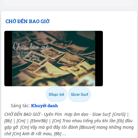
CHỜ ĐẾN BAO GIỜ
Nhạc trẻ
Slow Surf
Sáng tác:
Khuyết danh
CHỜ ĐẾN BAO GIỜ - Uyên Pím Hợp âm dạo - Slow Surf: [Cm/G] |
[Bb] | [Cm] | [Ebm/Bb] | [Cm] Trao nhau tiếng yêu khi lần [Eb] đầu
gặp gỡ [Cm] Vậy mà giờ đây tôi đành [Bbsus4] mang những mong
chờ [Cm] Anh đi rất mau, [Bb] ...