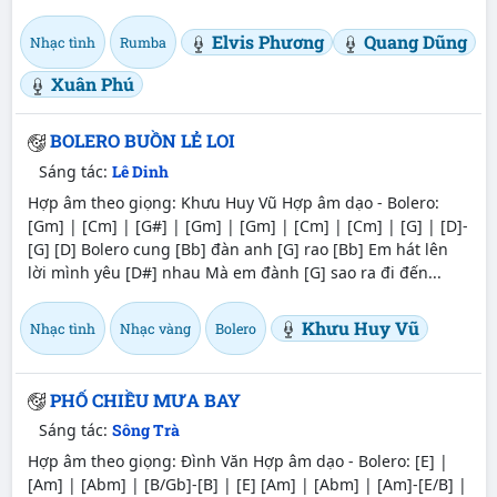
Elvis Phương
Quang Dũng
Nhạc tình
Rumba
Xuân Phú
BOLERO BUỒN LẺ LOI
Sáng tác:
Lê Dinh
Hợp âm theo giọng: Khưu Huy Vũ Hợp âm dạo - Bolero:
[Gm] | [Cm] | [G#] | [Gm] | [Gm] | [Cm] | [Cm] | [G] | [D]-
[G] [D] Bolero cung [Bb] đàn anh [G] rao [Bb] Em hát lên
lời mình yêu [D#] nhau Mà em đành [G] sao ra đi đến...
Khưu Huy Vũ
Nhạc tình
Nhạc vàng
Bolero
PHỐ CHIỀU MƯA BAY
Sáng tác:
Sông Trà
Hợp âm theo giọng: Đình Văn Hợp âm dạo - Bolero: [E] |
[Am] | [Abm] | [B/Gb]-[B] | [E] [Am] | [Abm] | [Am]-[E/B] |