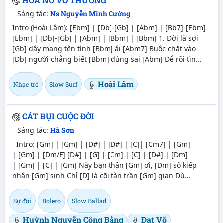
HOA NỞ VÔ THƯỜNG
Sáng tác:
Ns Nguyễn Minh Cường
Intro (Hoài Lâm): [Ebm] | [Db]-[Gb] | [Abm] | [Bb7]-[Ebm]
[Ebm] | [Db]-[Gb] | [Abm] | [Bbm] | [Bbm] 1. Đời là sợi
[Gb] dây mang tên tình [Bbm] ái [Abm7] Buộc chặt vào
[Db] người chẳng biết [Bbm] đúng sai [Abm] Để rồi tìn...
Hoài Lâm
Nhạc trẻ
Slow Surf
CÁT BỤI CUỘC ĐỜI
Sáng tác:
Hà Sơn
Intro: [Gm] | [Gm] | [D#] | [D#] | [C]| [Cm7] | [Gm]
| [Gm] | [Dm/F] [D#] | [G] | [Cm] | [C] | [D#] | [Dm]
| [Gm] | [C] | [Gm] Này bạn thân [Gm] ơi, [Dm] số kiếp
nhân [Gm] sinh Chỉ [D] là cõi tàn trần [Gm] gian Dù...
Sự đời
Bolero
Slow Ballad
Huỳnh Nguyễn Công Bằng
Đạt Võ