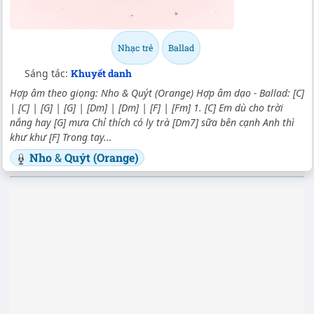
Nhạc trẻ
Ballad
Sáng tác:
Khuyết danh
Hợp âm theo giọng: Nho & Quýt (Orange) Hợp âm dạo - Ballad: [C]
| [C] | [G] | [G] | [Dm] | [Dm] | [F] | [Fm] 1. [C] Em dù cho trời
nắng hay [G] mưa Chỉ thích có ly trà [Dm7] sữa bên cạnh Anh thì
khư khư [F] Trong tay...
Nho
&
Quýt (Orange)