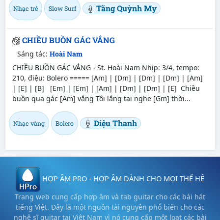
Tăng Quỳnh My
Nhạc trẻ
Slow Surf
CHIỀU BUỒN GÁC VẮNG
Sáng tác:
Hoài Nam
CHIỀU BUỒN GÁC VẮNG - St. Hoài Nam Nhịp: 3/4, tempo:
210, điệu: Bolero ===== [Am] | [Dm] | [Dm] | [Dm] | [Am]
| [E] | [B] [Em] | [Em] | [Am] | [Dm] | [Dm] | [E] Chiều
buồn qua gác [Am] vắng Tôi lắng tai nghe [Gm] thời...
Diệu Thanh
Nhạc vàng
Bolero
HỢP ÂM PRO - HỢP ÂM DÀNH CHO MỌI THẾ HỆ
Trang web cung cấp hợp âm và tab guitar cho các bài hát
tiếng Việt. Đây là một nguồn tài nguyên phổ biến cho các
nghệ sĩ guitar tại Việt Nam vì nó cung cấp một loạt các bài