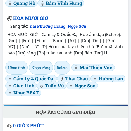
Quang Hà
Đàm Vĩnh Hưng
HOA MƯỜI GIỜ
Sáng tác:
Đài Phương Trang
,
Ngọc Sơn
HOA MƯỜI GIỜ - Cẩm Ly & Quốc Đại Hợp âm dạo (Bolero):
[Gm] | [Fm] | [Ebm] | [Bbm] | [A7] | [Dm] [Dm] | [Gm] |
[A7] | [Dm] | [C]-[D] Hôm chia tay chiều chủ [Bb] nhật Anh
bảo [Dm] rằng [Bb] tuần sau anh [Dm] đến [Dm] H...
Mai Thiên Vân
Nhạc tình
Nhạc vàng
Bolero
Cẩm Ly
&
Quốc Đại
Thái Châu
Hương Lan
Giao Linh
Tuấn Vũ
Ngọc Sơn
Nhạc BEAT
HỢP ÂM CÙNG GIAI ĐIỆU
0 GIỜ 2 PHÚT