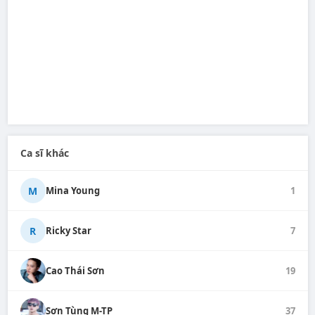
Ca sĩ khác
M
Mina Young
1
R
Ricky Star
7
Cao Thái Sơn
19
Sơn Tùng M-TP
37