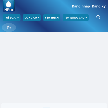
Đăng nhập
|
Đăng ký
THỂ LOẠI
CÔNG CỤ
YÊU THÍCH
TÌM NÂNG CAO