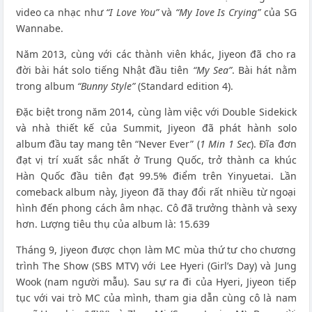
video ca nhạc như
“I Love You”
và
“My Iove Is Crying”
của SG
Wannabe.
Năm 2013, cùng với các thành viên khác, Jiyeon đã cho ra
đời bài hát solo tiếng Nhật đầu tiên
“My Sea”
. Bài hát nằm
trong album
“Bunny Style”
(Standard edition 4).
Đặc biệt trong năm 2014, cùng làm việc với Double Sidekick
và nhà thiết kế của Summit, Jiyeon đã phát hành solo
album đầu tay mang tên “Never Ever” (
1 Min 1 Sec
). Đĩa đơn
đạt vị trí xuất sắc nhất ở Trung Quốc, trở thành ca khúc
Hàn Quốc đầu tiên đạt 99.5% điểm trên Yinyuetai. Lần
comeback album này, Jiyeon đã thay đổi rất nhiều từ ngoại
hình đến phong cách âm nhạc. Cô đã trưởng thành và sexy
hơn. Lượng tiêu thụ của album là: 15.639
Tháng 9, Jiyeon được chọn làm MC mùa thứ tư cho chương
trình The Show (SBS MTV) với Lee Hyeri (Girl’s Day) và Jung
Wook (nam người mẫu). Sau sự ra đi của Hyeri, Jiyeon tiếp
tục với vai trò MC của mình, tham gia dẫn cùng cô là nam