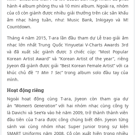
hành 4 album phòng thu và 10 mini album. Ngoài ra, nhóm
của cô còn giành được nhiều giải thưởng trên các sân khấu
âm nhạc hàng tuần, như: Music Bank, Inkigayo và M!
Countdown.
Tháng 4 năm 2015, T-ara lần đầu tham dự Lễ trao giải âm
nhạc lớn nhất Trung Quốc Yinyuetai V-Charts Awards 3rd
và đã xuất sắc giành được 3 chiếc cúp: “Most Popular
Korean Artist Award” và “Korean Artist of the year”, riêng
Jiyeon đã giành được giải “Best Korean Female Artist” với ca
khúc chủ đề
“1 Min 1 Sec”
trong album solo đầu tay của
mình.
Hoạt động riêng
Ngoài hoạt động cùng T-ara, Jiyeon còn tham gia dự
án
“Women’s Generation”
với hai nhóm nhạc cùng công ty
là Davichi và SeeYa vào hè năm 2009, trở thành thành viên
đầu tiên của T-ara được công chúng biết đến. Jiyeon từng
sánh vai cùng nhóm nhạc Super Junior trong sự kiện
SMART Uniforms năm 2008. Cô còn xuất hiện trong nhiều