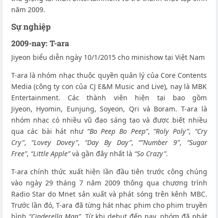
năm 2009.
Sự nghiệp
2009-nay: T-ara
Jiyeon biểu diễn ngày 10/1/2015 cho minishow tại Việt Nam
T-ara là nhóm nhạc thuộc quyền quản lý của Core Contents
Media (công ty con của CJ E&M Music and Live), nay là MBK
Entertainment. Các thành viên hiện tại bao gồm
Jiyeon, Hyomin, Eunjung, Soyeon, Qri và Boram. T-ara là
nhóm nhạc có nhiều vũ đạo sáng tạo và được biết nhiều
qua các bài hát như
“Bo Peep Bo Peep”
,
“Roly Poly”
,
“Cry
Cry”
,
“Lovey Dovey”
,
“Day By Day”
,
“”Number 9”
,
“Sugar
Free”
,
“Little Apple”
và gần đây nhất là
“So Crazy”
.
T-ara chính thức xuất hiện lần đầu tiên trước công chúng
vào ngày 29 tháng 7 năm 2009 thông qua chương trình
Radio Star do Mnet sản xuất và phát sóng trên kênh MBC.
Trước lần đó, T-ara đã từng hát nhạc phim cho phim truyền
hình
“Cinderella Man”
. Từ khi debut đến nay, nhóm đã phát