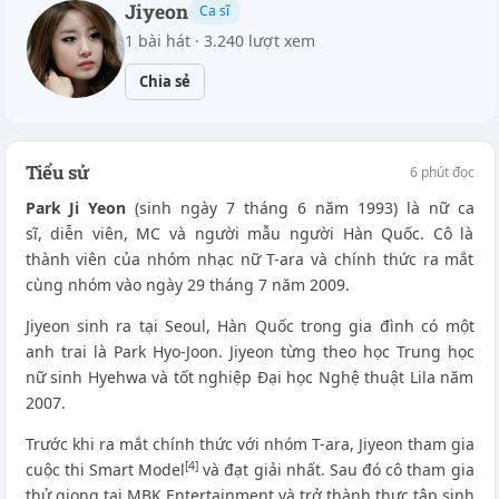
Jiyeon
Ca sĩ
1 bài hát · 3.240 lượt xem
Chia sẻ
Tiểu sử
6 phút đọc
Park Ji Yeon
(sinh ngày 7 tháng 6 năm 1993) là nữ ca
sĩ, diễn viên, MC và người mẫu người Hàn Quốc. Cô là
thành viên của nhóm nhạc nữ T-ara và chính thức ra mắt
cùng nhóm vào ngày 29 tháng 7 năm 2009.
Jiyeon sinh ra tại Seoul, Hàn Quốc trong gia đình có một
anh trai là Park Hyo-Joon.
Jiyeon từng theo học Trung học
nữ sinh Hyehwa và tốt nghiệp Đại học Nghệ thuật Lila năm
2007.
Trước khi ra mắt chính thức với nhóm T-ara, Jiyeon tham gia
[4]
cuộc thi Smart Model
và đạt giải nhất. Sau đó cô tham gia
thử giọng tại MBK Entertainment và trở thành thực tập sinh