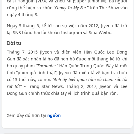
ca sĩ Hongbin (VIXX) và Zhou Mi (Super Junior-M). Ba người
cũng thể hiện ca khúc
“Candy In My Ear”
trên The Show vào
ngày 4 tháng 8.
Ngày 3 tháng 5, kể từ sau sự việc năm 2012, Jiyeon đã trở
lại SNS bằng hai tài khoản Instagram và Sina Weibo.
Đời tư
Tháng 7, 2015 Jiyeon và diễn viên Hàn Quốc Lee Dong
Gun đã xác nhận là họ đã hẹn hò được một tháng kể từ khi
họ quay phim
“Encounter”
Hàn Quốc-Trung Quốc. Đây là mối
tình “phim giả-tình thật”, Jiyeon đã miêu tả về bạn trai hơn
cô 13 tuổi này, cô nói:
“Anh ấy biết quan tâm và chăm sóc tôi
rất tốt”
– Trang Star News. Tháng 2, 2017, Jiyeon và Lee
Dong Gun chính thức chia tay vì lịch trình quá bận rộn.
Xem đầy đủ hơn tại
nguồn