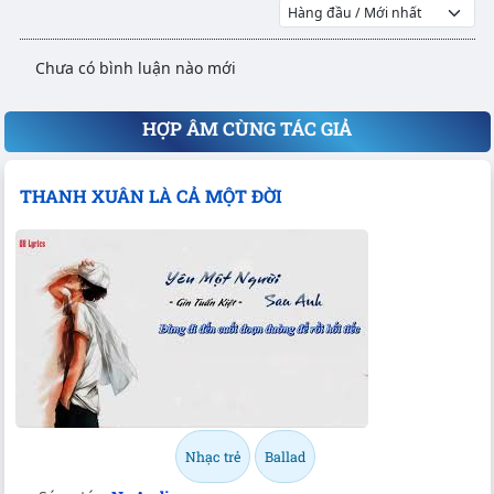
Chưa có bình luận nào mới
HỢP ÂM CÙNG TÁC GIẢ
THANH XUÂN LÀ CẢ MỘT ĐỜI
Nhạc trẻ
Ballad