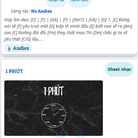
Sáng tác:
Ns Andiez
Hợp âm dạo: [C] | [F] | [G6] | [F] | [Dm7] | [G6] | [G] 1. [C] Đừng
nói sẽ [F] yêu trọn một [G] kiếp Vì mình đâu [E] biết mai sẽ ra [Am]
sao [C] Đường đời đổi [Fm] thay thật mau Thì [Dm] chắc gì ta sẽ
yêu thật [C/G] lâu....
Andiez
Sheet nhạc
1 PHÚT