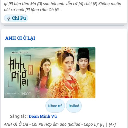
gì [F] bận tâm Mà [G] sao hỏi anh vẫn cứ [A] chối [E] Không muốn
nói cứ ngồi [F] lặng câm Oh [G...
Chi Pu
ANH ƠI Ở LẠI
Nhạc trẻ
Ballad
Sáng tác:
Đoàn Minh Vũ
ANH ƠI Ở LẠI - Chi Pu Hợp âm dạo (Ballad - Capo I.): [F] | [A7] |