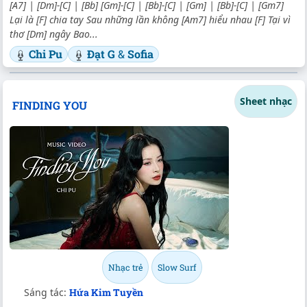
[A7] | [Dm]-[C] | [Bb] [Gm]-[C] | [Bb]-[C] | [Gm] | [Bb]-[C] | [Gm7]
Lại là [F] chia tay Sau những lần không [Am7] hiểu nhau [F] Tại vì
thơ [Dm] ngây Bao...
Chi Pu
Đạt G
&
Sofia
Sheet nhạc
FINDING YOU
Nhạc trẻ
Slow Surf
Sáng tác:
Hứa Kim Tuyền