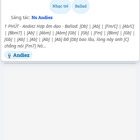
Nhạc trẻ
Ballad
Sáng tác:
Ns Andiez
1 PHÚT - Andiez Hợp âm dạo - Ballad: [Db] | [Ab] | [Fm/C] | [Ab/C]
| [Bbm7] | [Ab] | [Abm] | [Abm] [Gb] | [Gb] | [Fm] | [Bbm] | [Gb] |
[Gb] | [Ab] | [Ab] | [Ab] | [Ab] Đã [Db] bao lâu, lòng này anh [C]
chẳng nói [Fm7] Nó...
Andiez