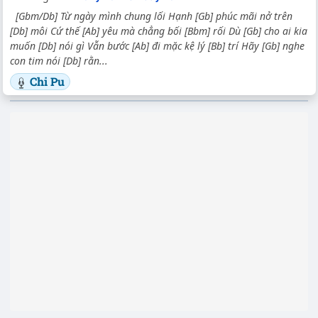
[Gbm/Db] Từ ngày mình chung lối Hạnh [Gb] phúc mãi nở trên
[Db] môi Cứ thế [Ab] yêu mà chẳng bối [Bbm] rối Dù [Gb] cho ai kia
muốn [Db] nói gì Vẫn bước [Ab] đi mặc kệ lý [Bb] trí Hãy [Gb] nghe
con tim nói [Db] rằn...
Chi Pu