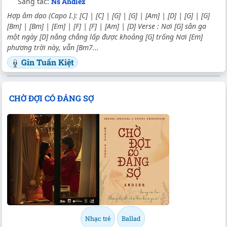
Sáng tác:
Ns Andiez
Hợp âm dạo (Capo I.): [C] | [C] | [G] | [G] | [Am] | [D] | [G] | [G]
[Bm] | [Bm] | [Em] | [F] | [F] | [Am] | [D] Verse : Nơi [G] sân ga
một ngày [D] nắng chẳng lấp được khoảng [G] trống Nơi [Em]
phương trời này, vẫn [Bm7...
Gin Tuấn Kiệt
CHỜ ĐỢI CÓ ĐÁNG SỢ
Nhạc trẻ
Ballad