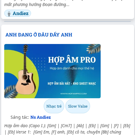
mất phương hướng Đoạn đường...
Andiez
ANH ĐANG Ở ĐÂU ĐẤY ANH
Nhạc trẻ
Slow Valse
Sáng tác:
Ns Andiez
Hợp âm dạo (Capo I.): [Gm] | [Cm7] | [Ab] | [Eb] | [Gm] | [F] | [Eb]
| [Eb] Verse 1: [Gm] Em, [F] anh, [Eb] cô ta, chuyện [Bb] chúng