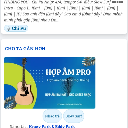
FINDING YOU - Chi Pu Nhịp: 4/4, tempo: 94, điệu: Slow Surf =====
Intro - Capo I.: [Bm] | [Bm] | [Bm] | [Bm] | [Bm] | [Bm] | [Bm] |
[Bm] | [D] Sao anh đến [Em] đây? Sao em ở [Dbm] đây? Định mệnh
mình phải gặp [Bm] nhau Em...
Chi Pu
CHO TA GẦN HƠN
Nhạc trẻ
Slow Surf
Sáng tác:
Krazy Park & Eddy Park