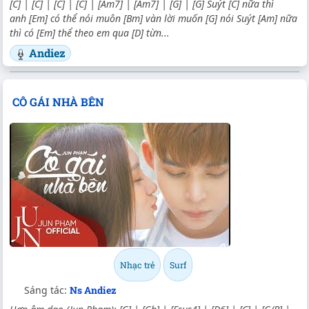
[C] | [C] | [C] | [C] | [Am7] | [Am7] | [G] | [G] Suýt [C] nữa thì
anh [Em] có thể nói muôn [Bm] vàn lời muốn [G] nói Suýt [Am] nữa
thì có [Em] thể theo em qua [D] từn...
Andiez
CÔ GÁI NHÀ BÊN
Nhạc trẻ
Surf
Sáng tác:
Ns Andiez