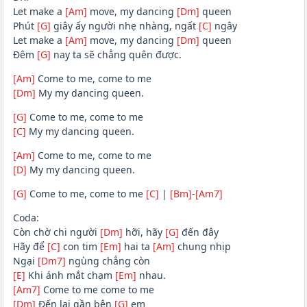
Let make a
[Am]
move, my dancing
[Dm]
queen
Phút
[G]
giây ấy người nhẹ nhàng, ngất
[C]
ngây
Let make a
[Am]
move, my dancing
[Dm]
queen
Đêm
[G]
nay ta sẽ chẳng quên được.
[Am]
Come to me, come to me
[Dm]
My my dancing queen.
[G]
Come to me, come to me
[C]
My my dancing queen.
[Am]
Come to me, come to me
[D]
My my dancing queen.
[G]
Come to me, come to me
[C]
|
[Bm]
-
[Am7]
Coda:
Còn chờ chi người
[Dm]
hỡi, hãy
[G]
đến đây
Hãy để
[C]
con tim
[Em]
hai ta
[Am]
chung nhịp
Ngại
[Dm7]
ngùng chẳng còn
[E]
Khi ánh mắt chạm
[Em]
nhau.
[Am7]
Come to me come to me
[Dm]
Đến lại gần bên
[G]
em