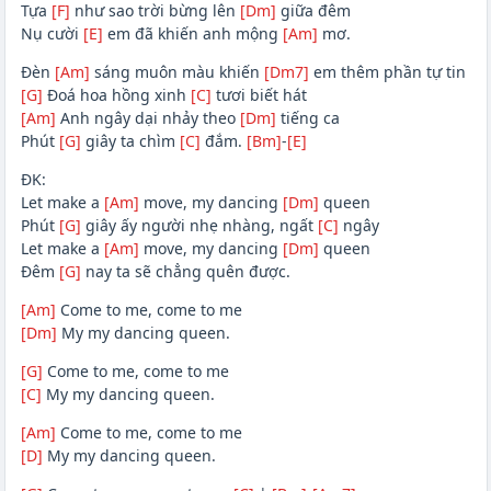
Tựa
[F]
như sao trời bừng lên
[Dm]
giữa đêm
Nụ cười
[E]
em đã khiến anh mộng
[Am]
mơ.
Đèn
[Am]
sáng muôn màu khiến
[Dm7]
em thêm phần tự tin
[G]
Đoá hoa hồng xinh
[C]
tươi biết hát
[Am]
Anh ngây dại nhảy theo
[Dm]
tiếng ca
Phút
[G]
giây ta chìm
[C]
đắm.
[Bm]
-
[E]
ĐK:
Let make a
[Am]
move, my dancing
[Dm]
queen
Phút
[G]
giây ấy người nhẹ nhàng, ngất
[C]
ngây
Let make a
[Am]
move, my dancing
[Dm]
queen
Đêm
[G]
nay ta sẽ chẳng quên được.
[Am]
Come to me, come to me
[Dm]
My my dancing queen.
[G]
Come to me, come to me
[C]
My my dancing queen.
[Am]
Come to me, come to me
[D]
My my dancing queen.