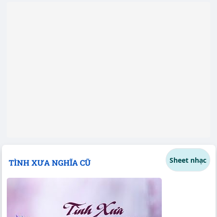
Sheet nhạc
TÌNH XƯA NGHĨA CŨ