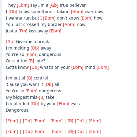
They
[Ebm]
say I'm a
[Gb]
true believer
I
[Db]
know something's taking
[Abm]
over now
I wanna run but I
[Bbm]
don't know
[Ebm]
how
You just crossed my border
[Abm]
now
Just a
[Fm]
kiss away
[Ebm]
[Gb]
Give me a break
I'm melting
[Db]
away
You're so
[Ebm]
dangerous
Or is it too
[B]
late?
Gotta know
[Db]
what's on your
[Ebm]
mind
[Ebm]
I'm out of
[B]
control
'Cause you want it
[Db]
all
You're so
[Ebm]
dangerous
My biggest mis-
[B]
take
I'm blinded
[Db]
by your
[Ebm]
eyes
Dangerous
[Ebm]
|
[Db]
-
[Ebm]
|
[Ebm]
|
[B]
-
[Db]
|
[Ebm]
[Ebm]
|
[Db]
-
[Ebm]
|
[Ebm]
|
[B]
-
[Db]
|
[Ebm]