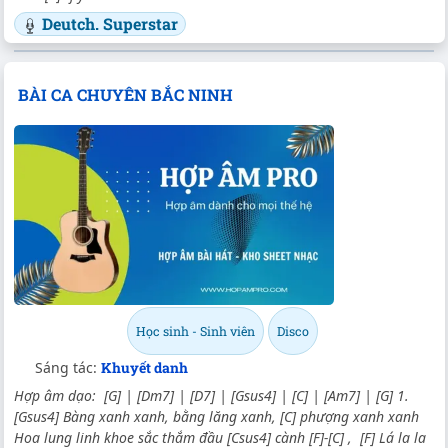
Deutch. Superstar
BÀI CA CHUYÊN BẮC NINH
Học sinh - Sinh viên
Disco
Sáng tác:
Khuyết danh
Hợp âm dạo: [G] | [Dm7] | [D7] | [Gsus4] | [C] | [Am7] | [G] 1.
[Gsus4] Bàng xanh xanh, bằng lăng xanh, [C] phượng xanh xanh
Hoa lung linh khoe sắc thắm đầu [Csus4] cành [F]-[C] , [F] Lá la la