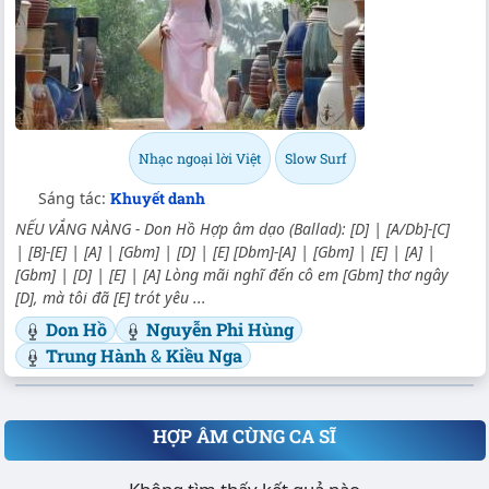
Nhạc ngoại lời Việt
Slow Surf
Sáng tác:
Khuyết danh
NẾU VẮNG NÀNG - Don Hồ Hợp âm dạo (Ballad): [D] | [A/Db]-[C]
| [B]-[E] | [A] | [Gbm] | [D] | [E] [Dbm]-[A] | [Gbm] | [E] | [A] |
[Gbm] | [D] | [E] | [A] Lòng mãi nghĩ đến cô em [Gbm] thơ ngây
[D], mà tôi đã [E] trót yêu ...
Don Hồ
Nguyễn Phi Hùng
Trung Hành
&
Kiều Nga
HỢP ÂM CÙNG CA SĨ