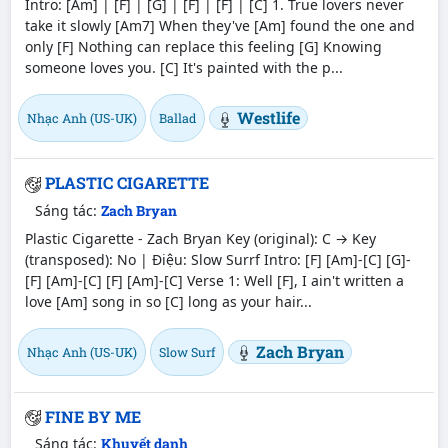
Intro: [Am] | [F] | [G] | [F] | [F] | [C] 1. True lovers never
take it slowly [Am7] When they've [Am] found the one and
only [F] Nothing can replace this feeling [G] Knowing
someone loves you. [C] It's painted with the p...
Westlife
Nhạc Anh (US-UK)
Ballad
PLASTIC CIGARETTE
Sáng tác:
Zach Bryan
Plastic Cigarette - Zach Bryan Key (original): C → Key
(transposed): No | Điệu: Slow Surrf Intro: [F] [Am]-[C] [G]-
[F] [Am]-[C] [F] [Am]-[C] Verse 1: Well [F], I ain't written a
love [Am] song in so [C] long as your hair...
Zach Bryan
Nhạc Anh (US-UK)
Slow Surf
FINE BY ME
Sáng tác:
Khuyết danh