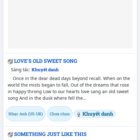
LOVE'S OLD SWEET SONG
Sáng tác:
Khuyết danh
Once in the dear dead days beyond recall. When on the
world the mists began to fall, Out of the dreams that rose
in happy throng Low to our hearts love sang an old sweet
song And in the dusk where fell the...
Khuyết danh
Nhạc Anh (US-UK)
Chưa chọn
SOMETHING JUST LIKE THIS