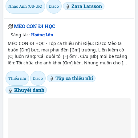
Zara Larsson
Nhạc Anh (US-UK)
Disco
MÈO CON ĐI HỌC
Sáng tác:
Hoàng Lân
MÈO CON ĐI HỌC - Tốp ca thiếu nhi Điệu: Disco Mèo ta
buồn [Dm] bực, mai phải đến [Gm] trường, Liền kiếm cớ
[C] luôn rằng:"Cái đuôi tôi [F] ốm". Cừu [Bb] mới be toáng
lên:'Tôi chữa cho anh khỏi [Gm] liền, Nhưng muốn cho [...
Tốp ca thiếu nhi
Thiếu nhi
Disco
Khuyết danh