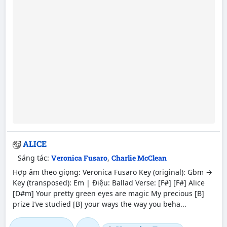
ALICE
Sáng tác:
Veronica Fusaro
,
Charlie McClean
Hợp âm theo giọng: Veronica Fusaro Key (original): Gbm →
Key (transposed): Em | Điệu: Ballad Verse: [F#] [F#] Alice
[D#m] Your pretty green eyes are magic My precious [B]
prize I’ve studied [B] your ways the way you beha...