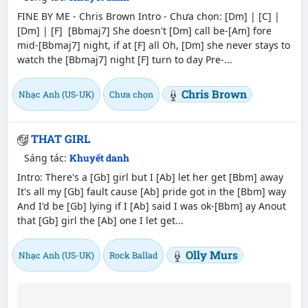
FINE BY ME - Chris Brown Intro - Chưa chọn: [Dm] | [C] |
[Dm] | [F] [Bbmaj7] She doesn't [Dm] call be-[Am] fore
mid-[Bbmaj7] night, if at [F] all Oh, [Dm] she never stays to
watch the [Bbmaj7] night [F] turn to day Pre-...
Chris Brown
Nhạc Anh (US-UK)
Chưa chọn
THAT GIRL
Sáng tác:
Khuyết danh
Intro: There's a [Gb] girl but I [Ab] let her get [Bbm] away
It's all my [Gb] fault cause [Ab] pride got in the [Bbm] way
And I'd be [Gb] lying if I [Ab] said I was ok-[Bbm] ay Anout
that [Gb] girl the [Ab] one I let get...
Olly Murs
Nhạc Anh (US-UK)
Rock Ballad