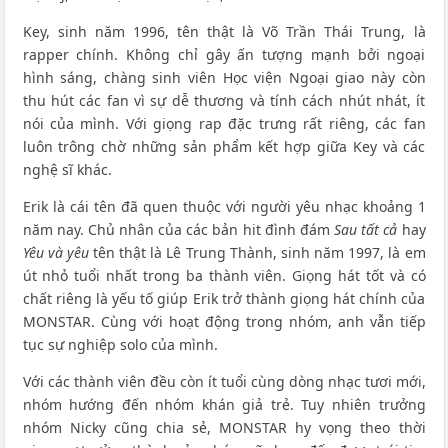
Key, sinh năm 1996, tên thật là Võ Trần Thái Trung, là
rapper chính. Không chỉ gây ấn tượng mạnh bởi ngoại
hình sáng, chàng sinh viên Học viện Ngoại giao này còn
thu hút các fan vì sự dễ thương và tính cách nhút nhát, ít
nói của mình. Với giọng rap đặc trưng rất riêng, các fan
luôn trông chờ những sản phẩm kết hợp giữa Key và các
nghệ sĩ khác.
Erik là cái tên đã quen thuộc với người yêu nhạc khoảng 1
năm nay. Chủ nhân của các bản hit đình đám
Sau tất cả
hay
Yêu và yêu
tên thật là Lê Trung Thành, sinh năm 1997, là em
út nhỏ tuổi nhất trong ba thành viên. Giọng hát tốt và có
chất riêng là yếu tố giúp Erik trở thành giọng hát chính của
MONSTAR. Cùng với hoạt động trong nhóm, anh vẫn tiếp
tục sự nghiệp solo của mình.
Với các thành viên đều còn ít tuổi cùng dòng nhạc tươi mới,
nhóm hướng đến nhóm khán giả trẻ. Tuy nhiên trưởng
nhóm Nicky cũng chia sẻ, MONSTAR hy vọng theo thời