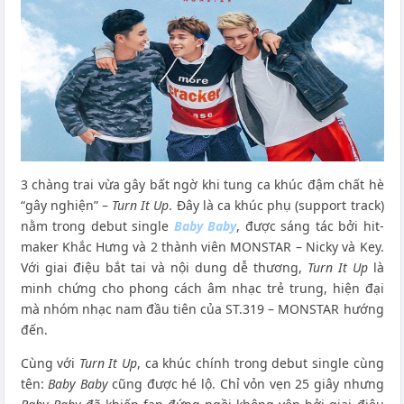
3 chàng trai vừa gây bất ngờ khi tung ca khúc đậm chất hè
“gây nghiện” –
Turn It Up
. Đây là ca khúc phụ (support track)
nằm trong debut single
Baby Baby
, được sáng tác bởi hit-
maker Khắc Hưng và 2 thành viên MONSTAR – Nicky và Key.
Với giai điệu bắt tai và nội dung dễ thương,
Turn It Up
là
minh chứng cho phong cách âm nhạc trẻ trung, hiện đại
mà nhóm nhạc nam đầu tiên của ‪ST.319 – MONSTAR hướng
đến.
Cùng với
Turn It Up
, ca khúc chính trong debut single cùng
tên:
Baby Baby
cũng được hé lộ. Chỉ vỏn vẹn 25 giây nhưng