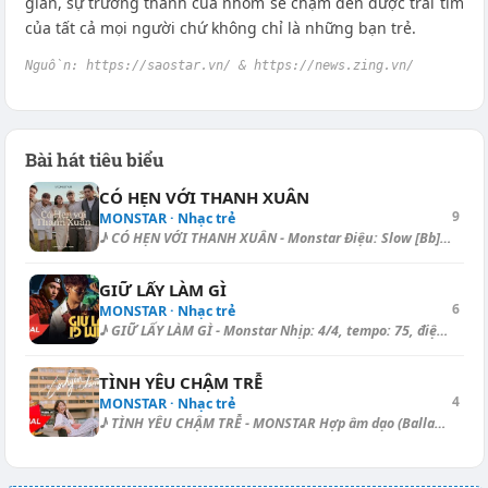
gian, sự trưởng thành của nhóm sẽ chạm đến được trái tim
của tất cả mọi người chứ không chỉ là những bạn trẻ.
Nguồn: https://saostar.vn/ & https://news.zing.vn/
Bài hát tiêu biểu
CÓ HẸN VỚI THANH XUÂN
9
MONSTAR · Nhạc trẻ
♪ CÓ HẸN VỚI THANH XUÂN - Monstar Điệu: Slow [Bb] | [Am7] | [Gm7] | [Dm]...
GIỮ LẤY LÀM GÌ
6
MONSTAR · Nhạc trẻ
♪ GIỮ LẤY LÀM GÌ - Monstar Nhịp: 4/4, tempo: 75, điệu: Slow Surf ===== 1...
TÌNH YÊU CHẬM TRỄ
4
MONSTAR · Nhạc trẻ
♪ TÌNH YÊU CHẬM TRỄ - MONSTAR Hợp âm dạo (Ballad): [D] | [Dbm] | [Gbm7]-...