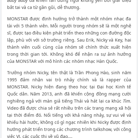
Baby Baby
đã khiến fan đứng ngồi không yên bởi giai điệu
bắt tai và ca từ gần gũi, dễ thương.
MONSTAR được định hướng trở thành một nhóm nhạc đa
tài với 5 thành viên. Mỗi người trong nhóm sẽ là một nghệ
sĩ, được tạo điều kiện phát triển theo những con đường độc
lập, phù với với sở trường riêng. Sau Erik, Nicky và Key, hai
thành viên cuối cùng của nhóm sẽ chính thức xuất hiện
trong thời gian tới. Không khó để nhận ra sự ảnh hưởng
của MONSTAR với mô hình các nhóm nhạc Hàn Quốc.
Trưởng nhóm Nicky, tên thật là Trần Phong Hào, sinh năm
1995 đảm nhận vai trò nhảy chính và là rapper của
MONSTAR. Nicky hiện đang theo học tại Đại học Kinh tế
Quốc dân. Năm 2013, anh đã khiến cộng đồng mạng cười
nghiêng ngả với màn giả tiếng Thái và hát lại ca khúc
Tìm
.
Video đã được chia sẻ rất nhiều trên các trang mạng xã hội
tại thời điểm đó. Nổi tiếng với khả năng nhảy, sự vui vẻ và
khiếu hài hước, không có gì ngạc nhiên khi Nicky được định
hướng phát triển trong các chương trình talkshow, với công
việc VJ, các cuộc thi về vũ đạo,…