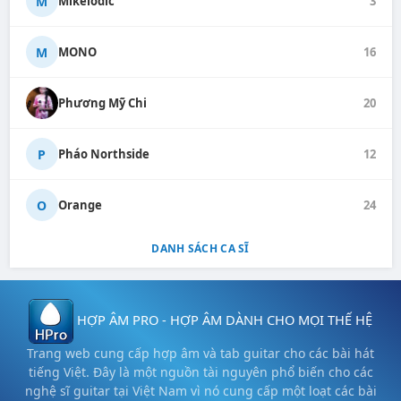
M
Mikelodic
3
M
MONO
16
Phương Mỹ Chi
20
P
Pháo Northside
12
O
Orange
24
DANH SÁCH CA SĨ
HỢP ÂM PRO - HỢP ÂM DÀNH CHO MỌI THẾ HỆ
Trang web cung cấp hợp âm và tab guitar cho các bài hát
tiếng Việt. Đây là một nguồn tài nguyên phổ biến cho các
nghệ sĩ guitar tại Việt Nam vì nó cung cấp một loạt các bài