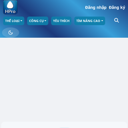
Đăng nhập
|
Đăng ký
THỂ LOẠI
CÔNG CỤ
YÊU THÍCH
TÌM NÂNG CAO