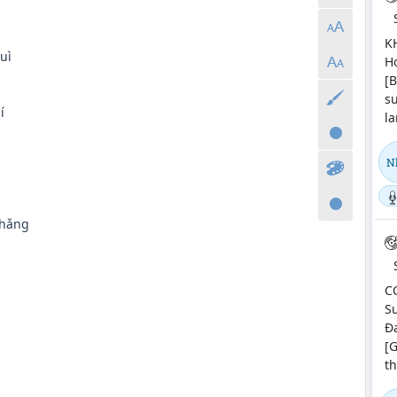
K
uì
Hợ
[B
s
í
l
Nh
hǎng
CƠ
Su
Ða
[G
th