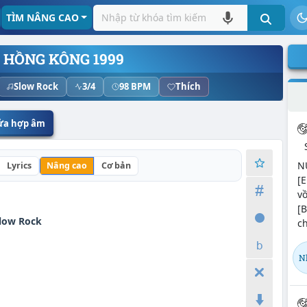
TÌM NÂNG CAO
 HỒNG KÔNG 1999
Slow Rock
3/4
98 BPM
Thích
sửa hợp âm
NỤ
Lyrics
Nâng cao
Cơ bản
[E
vồ
[B
low Rock
ch
Nh