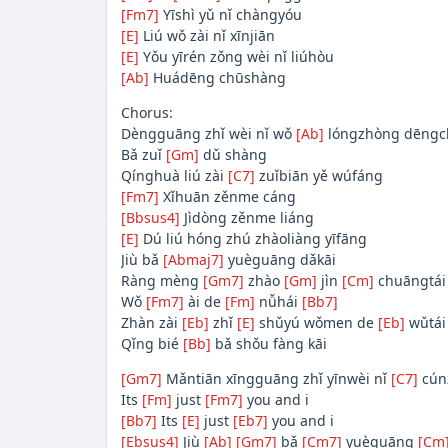
[Fm7]
Yīshì yǔ nǐ chàngyóu
[E]
Liú wǒ zài nǐ xīnjiān
[E]
Yǒu yīrén zǒng wèi nǐ liúhòu
[Ab]
Huádēng chūshàng
Chorus:
Dèngguāng zhǐ wèi nǐ wǒ
[Ab]
lóngzhòng dēngc
Bǎ zuǐ
[Gm]
dǔ shàng
Qínghuà liú zài
[C7]
zuǐbiān yě wúfáng
[Fm7]
Xǐhuān zěnme cáng
[Bbsus4]
Jìdòng zěnme liáng
[E]
Dú liú hóng zhú zhàoliàng yīfāng
Jiù bǎ
[Abmaj7]
yuèguāng dǎkāi
Ràng mèng
[Gm7]
zhào
[Gm]
jìn
[Cm]
chuāngtái
Wǒ
[Fm7]
ài de
[Fm]
nǚhái
[Bb7]
Zhàn zài
[Eb]
zhǐ
[E]
shǔyú wǒmen de
[Eb]
wǔtái
Qǐng bié
[Bb]
bǎ shǒu fàng kāi
[Gm7]
Mǎntiān xīngguāng zhǐ yīnwèi nǐ
[C7]
cún
Its
[Fm]
just
[Fm7]
you and i
[Bb7]
Its
[E]
just
[Eb7]
you and i
[Ebsus4]
Jiù
[Ab]
[Gm7]
bǎ
[Cm7]
yuèguāng
[Cm