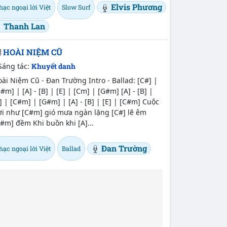
Elvis Phương
ạc ngoại lời Việt
Slow Surf
Thanh Lan
HOÀI NIỆM CŨ
Sáng tác:
Khuyết danh
ài Niệm Cũ - Đan Trường Intro - Ballad: [C#] |
#m] | [A] - [B] | [E] | [Cm] | [G#m] [A] - [B] |
] | [C#m] | [G#m] | [A] - [B] | [E] | [C#m] Cuộc
ời như [C#m] gió mưa ngàn lặng [C#] lẽ êm
#m] đềm Khi buồn khi [A]...
Đan Trường
ạc ngoại lời Việt
Ballad