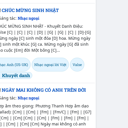
CHÚC MỪNG SINH NHẬT
Sáng tác:
Nhạc ngoại
HÚC MỪNG SINH NHẬT - Khuyết Danh Điệu:
lse [C] | [C] | [C] | [D] | [G] | [G] | [C] | [D]-[G]
ừng ngày [C] sinh một đóa [D] hoa. Mừng ngày
] sinh một khúc [G] ca. Mừng ngày [G] đã sinh
o cuộc [Em] đời Một bông [C]...
hạc Anh (US-UK)
Nhạc ngoại lời Việt
Valse
Khuyết danh
NGÀY MAI KHÔNG CÓ ANH TRÊN ĐỜI
Sáng tác:
Nhạc ngoại
ợp âm theo giọng: Phương Thanh Hợp âm dạo
allad): [Cm] | [Cm] | [Fm] | [Fm/C] | [Fm] | [G7]
[Cm] | [Cm] [Cm] | [Cm] | [Fm] | [Fm] | [Fm] |
G] | [Cm] | [Cm] [Cm] Ngày mai không có anh