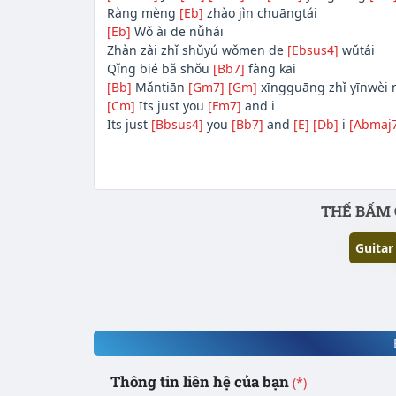
Ràng mèng
[Eb]
zhào jìn chuāngtái
[Eb]
Wǒ ài de nǚhái
Zhàn zài zhǐ shǔyú wǒmen de
[Ebsus4]
wǔtái
Qǐng bié bǎ shǒu
[Bb7]
fàng kāi
[Bb]
Mǎntiān
[Gm7]
[Gm]
xīngguāng zhǐ yīnwèi 
[Cm]
Its just you
[Fm7]
and i
Its just
[Bbsus4]
you
[Bb7]
and
[E]
[Db]
i
[Abmaj7
Phần nội dung
THẾ BẤM 
Guitar
Thông tin liên hệ của bạn
(*)