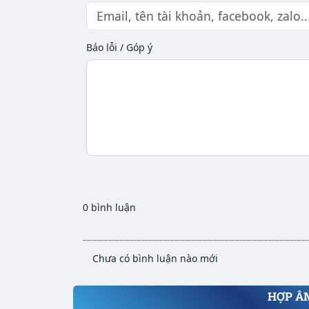
Báo lỗi / Góp ý
0 bình luận
Chưa có bình luận nào mới
HỢP Â