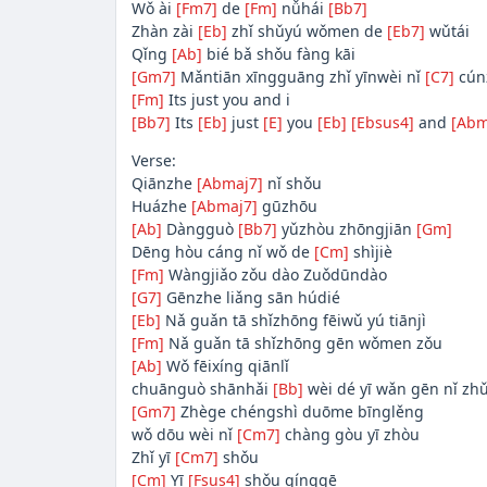
Wǒ ài
[Fm7]
de
[Fm]
nǚhái
[Bb7]
Zhàn zài
[Eb]
zhǐ shǔyú wǒmen de
[Eb7]
wǔtái
Qǐng
[Ab]
bié bǎ shǒu fàng kāi
[Gm7]
Mǎntiān xīngguāng zhǐ yīnwèi nǐ
[C7]
cún
[Fm]
Its just you and i
[Bb7]
Its
[Eb]
just
[E]
you
[Eb]
[Ebsus4]
and
[Abm
Verse:
Qiānzhe
[Abmaj7]
nǐ shǒu
Huázhe
[Abmaj7]
gūzhōu
[Ab]
Dàngguò
[Bb7]
yǔzhòu zhōngjiān
[Gm]
Dēng hòu cáng nǐ wǒ de
[Cm]
shìjiè
[Fm]
Wàngjiǎo zǒu dào Zuǒdūndào
[G7]
Gēnzhe liǎng sān húdié
[Eb]
Nǎ guǎn tā shǐzhōng fēiwǔ yú tiānjì
[Fm]
Nǎ guǎn tā shǐzhōng gēn wǒmen zǒu
[Ab]
Wǒ fēixíng qiānlǐ
chuānguò shānhǎi
[Bb]
wèi dé yī wǎn gēn nǐ zhǔ
[Gm7]
Zhège chéngshì duōme bīnglěng
wǒ dōu wèi nǐ
[Cm7]
chàng gòu yī zhòu
Zhǐ yī
[Cm7]
shǒu
[Cm]
Yī
[Fsus4]
shǒu qínggē