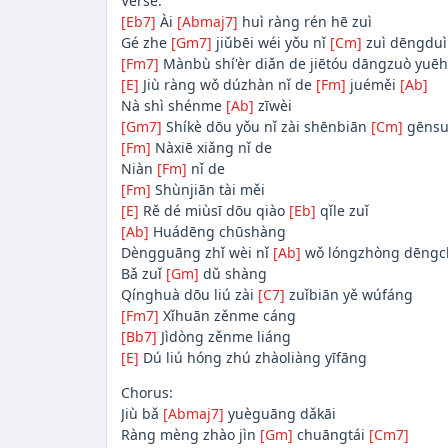
Verse:
[Eb7]
Ài
[Abmaj7]
huì ràng rén hē zuì
Gé zhe
[Gm7]
jiǔbēi wéi yǒu nǐ
[Cm]
zuì dēngduì
[Fm7]
Mànbù shí'èr diǎn de jiētóu dāngzuò yuēh
[E]
Jiù ràng wǒ dúzhàn nǐ de
[Fm]
juéměi
[Ab]
Nà shì shénme
[Ab]
zīwèi
[Gm7]
Shíkè dōu yǒu nǐ zài shēnbiān
[Cm]
gēnsu
[Fm]
Nàxiē xiǎng nǐ de
Niàn
[Fm]
nǐ de
[Fm]
Shùnjiān tài měi
[E]
Rě dé miùsī dōu qiào
[Eb]
qǐle zuǐ
[Ab]
Huádēng chūshàng
Dèngguāng zhǐ wèi nǐ
[Ab]
wǒ lóngzhòng dēngc
Bǎ zuǐ
[Gm]
dǔ shàng
Qínghuà dōu liú zài
[C7]
zuǐbiān yě wúfáng
[Fm7]
Xǐhuān zěnme cáng
[Bb7]
Jìdòng zěnme liáng
[E]
Dú liú hóng zhú zhàoliàng yīfāng
Chorus:
Jiù bǎ
[Abmaj7]
yuèguāng dǎkāi
Ràng mèng zhào jìn
[Gm]
chuāngtái
[Cm7]