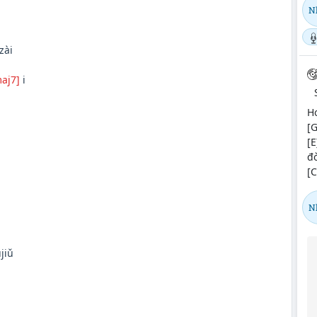
Nh
zài
aj7]
i
Ho
[G
[E
đ
[C
Nh
jiǔ