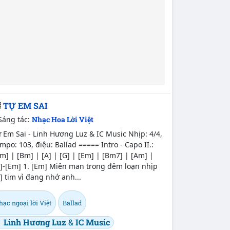
TỰ EM SAI
Sáng tác:
Nhạc Hoa Lời Việt
 Em Sai - Linh Hương Luz & IC Music Nhịp: 4/4,
mpo: 103, điệu: Ballad ===== Intro - Capo II.:
m] | [Bm] | [A] | [G] | [Em] | [Bm7] | [Am] |
B]-[Em] 1. [Em] Miên man trong đêm loạn nhịp
] tim vì đang nhớ anh...
ạc ngoại lời Việt
Ballad
Linh Hương Luz
&
IC Music