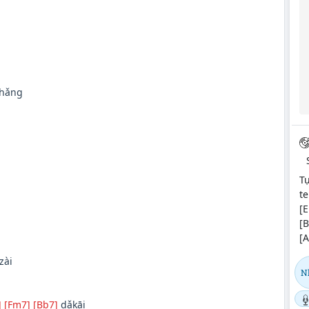
hǎng
Tự
te
[E
[
[A
zài
Nh
]
[Fm7]
[Bb7]
dǎkāi