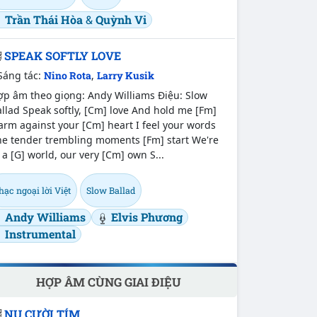
Trần Thái Hòa
&
Quỳnh Vi
SPEAK SOFTLY LOVE
Sáng tác:
Nino Rota
,
Larry Kusik
ợp âm theo giọng: Andy Williams Điệu: Slow
llad Speak softly, [Cm] love And hold me [Fm]
rm against your [Cm] heart I feel your words
he tender trembling moments [Fm] start We're
 a [G] world, our very [Cm] own S...
ạc ngoại lời Việt
Slow Ballad
Andy Williams
Elvis Phương
Instrumental
HỢP ÂM CÙNG GIAI ĐIỆU
NỤ CƯỜI TÍM