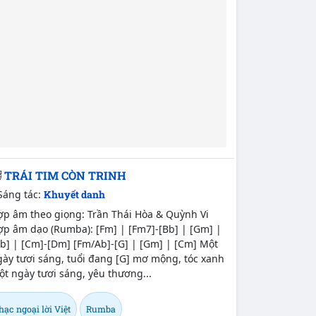
TRÁI TIM CÒN TRINH
Sáng tác:
Khuyết danh
ợp âm theo giọng: Trần Thái Hòa & Quỳnh Vi
ợp âm dạo (Rumba): [Fm] | [Fm7]-[Bb] | [Gm] |
b] | [Cm]-[Dm] [Fm/Ab]-[G] | [Gm] | [Cm] Một
ày tươi sáng, tuổi đang [G] mơ mộng, tóc xanh
t ngày tươi sáng, yêu thương...
ạc ngoại lời Việt
Rumba