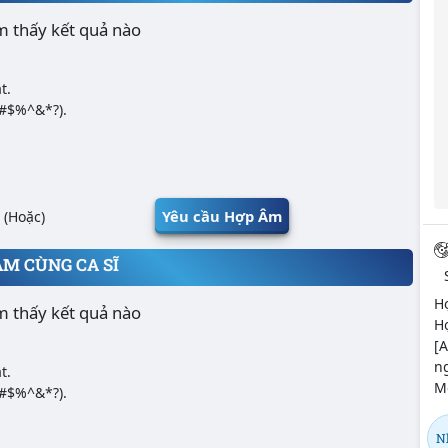
m thấy kết quả nào
t.
@#$%^&*?).
Yêu cầu Hợp Âm
(Hoặc)
ÂM CÙNG CA SĨ
H
m thấy kết quả nào
H
[A
ng
t.
Mộ
@#$%^&*?).
Nh