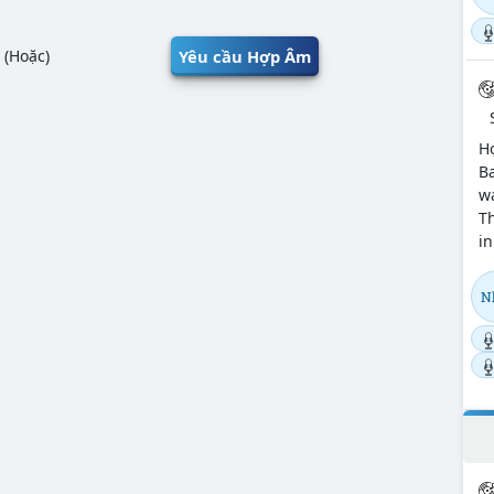
Yêu cầu Hợp Âm
(Hoặc)
H
Ba
wa
T
in
Nh