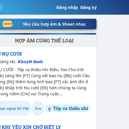
Đăng nhập
|
Đăng ký
Yêu cầu hợp âm & Sheet nhạc
HỢP ÂM CÙNG THỂ LOẠI
NỤ CƯỜI
Sáng tác:
Khuyết danh
 CƯỜI - Tốp ca thiếu nhi Điệu: Fox Cho trời
b] sáng lên [F7] cùng với bao nụ [Bb] cười Cầu
ng [Eb] thêm lung linh bao [F7] sắc ánh lên ở
b] khắp trời Nụ cười [Eb] tươi chúng ta cùng
ung niềm [Cm] vui Trong cuộc...
Tốp ca thiếu nhi
ạc ngoại lời Việt
Fox
KHI YÊU XIN CHỚ BIỆT LY