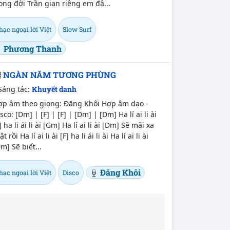
ong đời Trần gian riêng em đâ...
ạc ngoại lời Việt
Slow Surf
Phương Thanh
NGÀN NĂM TƯƠNG PHÙNG
Sáng tác:
Khuyết danh
ợp âm theo giọng: Đăng Khôi Hợp âm dạo -
sco: [Dm] | [F] | [F] | [Dm] | [Dm] Ha lí ai li ài
] ha li ái li ài [Gm] Ha lí ai li ài [Dm] Sẽ mãi xa
ật rồi Ha lí ai li ài [F] ha li ái li ài Ha lí ai li ài
m] Sẽ biết...
Đăng Khôi
ạc ngoại lời Việt
Disco