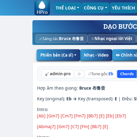
THỂ LOẠI
CÔNG CỤ
YÊU THÍCH
DẠO BƯỚC
Sáng tác:
Bruce 布鲁昔
Nhạc ngoại lời Việt
Phiên bản (Ca sĩ)
Nhạc - Video
✏️ Chỉnh 
admin-pro
Tone gốc:
Eb
Chords
Hợp âm theo giọng:
Bruce 布鲁昔
Key (original):
Eb →
Key (transposed):
E
| Điệu:
S
Intro:
[Ab]
[Gm7]
[Cm7]
[Fm7]
[Bb7]
[E]
[Eb]
[Eb7]
[Abmaj7]
[Gm7]
[C7]
[Fm]
[Bb7]
[E]