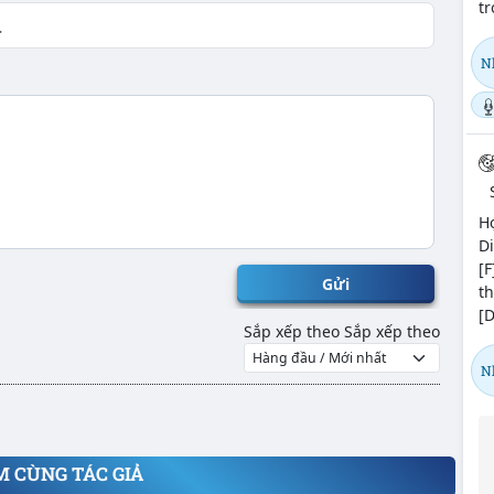
tr
Nh
H
Di
[F
Gửi
th
[D
Sắp xếp theo
Sắp xếp theo
Nh
M CÙNG TÁC GIẢ