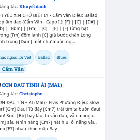
Sáng tác:
Khuyết danh
HI YÊU XIN CHỚ BIỆT LY - Cẩm Vân Điệu: Ballad
p âm dạo (Cẩm Vân - Capo I.): [F] | [C] | [D#] |
b] | [Bbm] | [Fm] | [C] | [F] | [F] Từng hạt
ương [Fm] đêm lạnh [C] giá bước chân Long
anh trong [D#m] mắt như muôn ng...
ạc ngoại lời Việt
Ballad
Blues
Cẩm Vân
CƠN ĐAU TÌNH ÁI (MAL)
Sáng tác:
Christophe
N ĐAU TÌNH ÁI (Mal) - Elvis Phương Điệu: Slow
rf [Gm] Ðau! Từ đáy [Cm7] trái tim ta buồn đau!
u! Suốt [Bb] bấy lâu, ta vẫn đau, vẫn mang u
m] sầu Nhìn nắng [Cm7] hắt hiu, ôi nắng yêu,
eo [F7] nhau khoe mầu Bay...