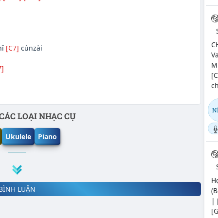
C
nǐ
[C7]
cúnzài
Va
M
]
[C
ch
N
CÁC LOẠI NHẠC CỤ
Ukulele
Piano
H
BÌNH LUẬN
(B
| 
[