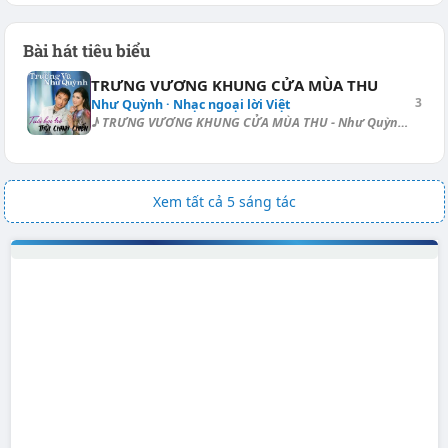
Bài hát tiêu biểu
TRƯNG VƯƠNG KHUNG CỬA MÙA THU
3
Như Quỳnh · Nhạc ngoại lời Việt
♪ TRƯNG VƯƠNG KHUNG CỬA MÙA THU - Như Quỳnh Điệu: Rumba [C]-[Dm7]-[E]-[F...
Xem tất cả 5 sáng tác