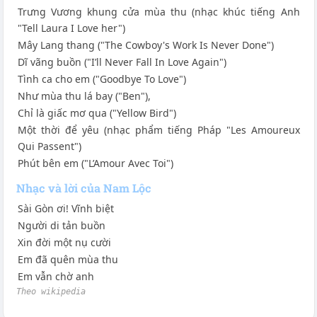
Trưng Vương khung cửa mùa thu (nhạc khúc tiếng Anh
"Tell Laura I Love her")
Mây Lang thang ("The Cowboy's Work Is Never Done")
Dĩ vãng buồn ("I’ll Never Fall In Love Again")
Tình ca cho em ("Goodbye To Love")
Như mùa thu lá bay ("Ben"),
Chỉ là giấc mơ qua ("Yellow Bird")
Một thời để yêu (nhạc phẩm tiếng Pháp "Les Amoureux
Qui Passent")
Phút bên em ("L’Amour Avec Toi")
Nhạc và lời của Nam Lộc
Sài Gòn ơi! Vĩnh biệt
Người di tản buồn
Xin đời một nụ cười
Em đã quên mùa thu
Em vẫn chờ anh
Theo wikipedia