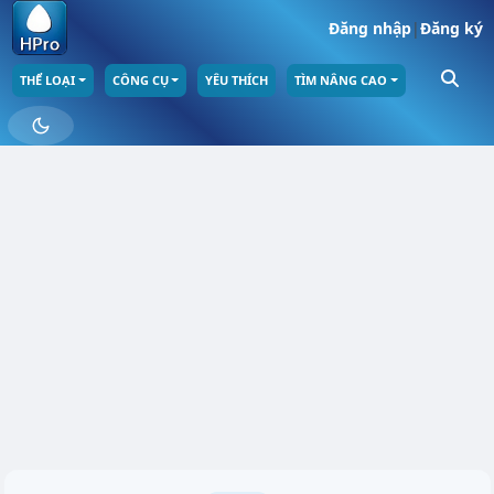
Đăng nhập
|
Đăng ký
THỂ LOẠI
CÔNG CỤ
YÊU THÍCH
TÌM NÂNG CAO