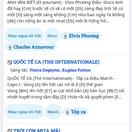
ANH VẪN BIẾT (Et pourtant) - Elvis Phương Điệu: Disco Anh
đã hay [Cm] trước sẽ có sẽ có một [Eb] sáng đẹp trời Sẽ có
một [G] sáng một sáng không [Cm] như bao ngày Ta không
[Ab] còn nồng ân ái môi nhạt [Eb] môi ôi hững hờ...
Elvis Phương
Nhạc ngoại lời Việt
Disco
Charles Aznavour
QUỐC TẾ CA (THE INTERNATIONALE)
Sáng tác:
Pierre Degeyter
,
Eugène Pottier
QUỐC TẾ CA (The Internationale) - Tốp ca Điệu March -
Capo I.: Vùng [A] lên hỡi các nô lệ ở [D] thế gian
Vùng [Bm] lên hỡi [E7] ai cực khổ bần [A] hàn Sục [Bb7] sôi
nhiệt huyết trong tâm đầy [D] chứa rồi Và quyết phen [E...
Tốp ca
Nhạc ngoại lời Việt
March
TRỜI CÒN MƯA MÃI