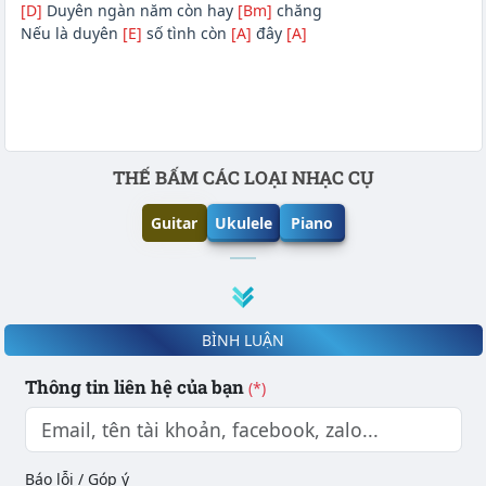
[D]
Duyên ngàn năm còn hay
[Bm]
chăng
Nếu là duyên
[E]
số tình còn
[A]
đây
[A]
Phần nội dung
THẾ BẤM CÁC LOẠI NHẠC CỤ
Guitar
Ukulele
Piano
BÌNH LUẬN
Thông tin liên hệ của bạn
(*)
Báo lỗi / Góp ý