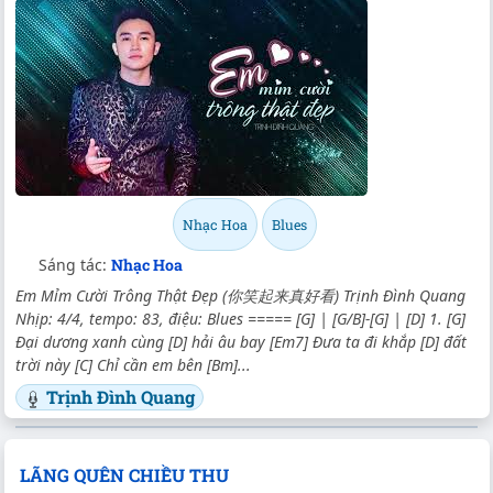
Nhạc Hoa
Blues
Sáng tác:
Nhạc Hoa
Em Mỉm Cười Trông Thật Đẹp (你笑起来真好看) Trịnh Đình Quang
Nhịp: 4/4, tempo: 83, điệu: Blues ===== [G] | [G/B]-[G] | [D] 1. [G]
Đại dương xanh cùng [D] hải âu bay [Em7] Đưa ta đi khắp [D] đất
trời này [C] Chỉ cần em bên [Bm]...
Trịnh Đình Quang
LÃNG QUÊN CHIỀU THU