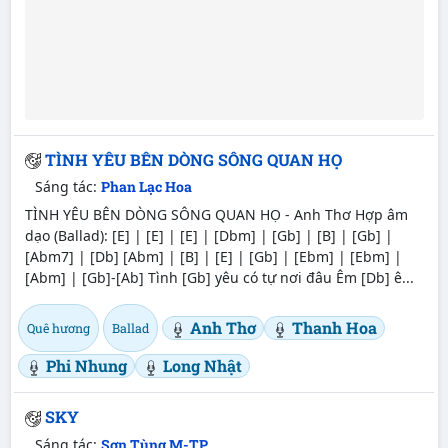
TÌNH YÊU BÊN DÒNG SÔNG QUAN HỌ
Sáng tác:
Phan Lạc Hoa
TÌNH YÊU BÊN DÒNG SÔNG QUAN HỌ - Anh Thơ Hợp âm
dạo (Ballad): [E] | [E] | [E] | [Dbm] | [Gb] | [B] | [Gb] |
[Abm7] | [Db] [Abm] | [B] | [E] | [Gb] | [Ebm] | [Ebm] |
[Abm] | [Gb]-[Ab] Tình [Gb] yêu có tự nơi đâu Êm [Db] ê...
Anh Thơ
Thanh Hoa
Quê hương
Ballad
Phi Nhung
Long Nhật
SKY
Sáng tác:
Sơn Tùng M-TP