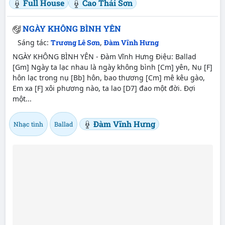
Full House
Cao Thái Sơn
NGÀY KHÔNG BÌNH YÊN
Sáng tác:
Trương Lê Sơn
,
Đàm Vĩnh Hưng
NGÀY KHÔNG BÌNH YÊN - Đàm Vĩnh Hưng Điệu: Ballad
[Gm] Ngày ta lạc nhau là ngày không bình [Cm] yên, Nụ [F]
hôn lạc trong nụ [Bb] hôn, bao thương [Cm] mê kêu gào,
Em xa [F] xôi phương nào, ta lao [D7] đao một đời. Đợi
một...
Đàm Vĩnh Hưng
Nhạc tình
Ballad