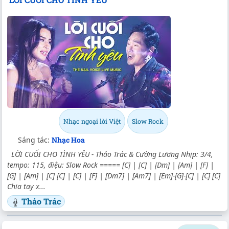
Nhạc ngoại lời Việt
Slow Rock
Sáng tác:
Nhạc Hoa
LỜI CUỐI CHO TÌNH YÊU - Thảo Trác & Cường Lương Nhịp: 3/4,
tempo: 115, điệu: Slow Rock ===== [C] | [C] | [Dm] | [Am] | [F] |
[G] | [Am] | [C] [C] | [C] | [F] | [Dm7] | [Am7] | [Em]-[G]-[C] | [C] [C]
Chia tay x...
Thảo Trác