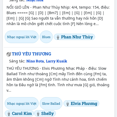
NỔI GIÓ LÊN - Phan Như Thùy Nhịp: 4/4, tempo: 154, điệu:
Blues ===== [G] | [D] | [Bm7] | [Em] | [G] | [Em] | [G] |
[Em] | [G] [G] Sao người ta vẫn thường hay nói hôn [D]
nhân là mồ chôn giết chết cuộc tình [F] Nên lòng e...
Phan Như Thùy
Nhạc ngoại lời Việt
Blues
THÚ YÊU THƯƠNG
Sáng tác:
Nino Rota
,
Larry Kusik
THÚ YÊU THƯƠNG - Elvis Phương Nhạc Pháp - điệu: Slow
Ballad Tình như thoáng [Cm] mây Tình đến cùng [Fm] ta,
âm thầm không [Cm] ngờ Tình như cánh hoa, tình chiếm
hồn ta Đâu ngờ là [Fm] tình. Tình như mưa [G] gió, thoảng
v...
Elvis Phương
Nhạc ngoại lời Việt
Slow Ballad
Carol Kim
Shelly