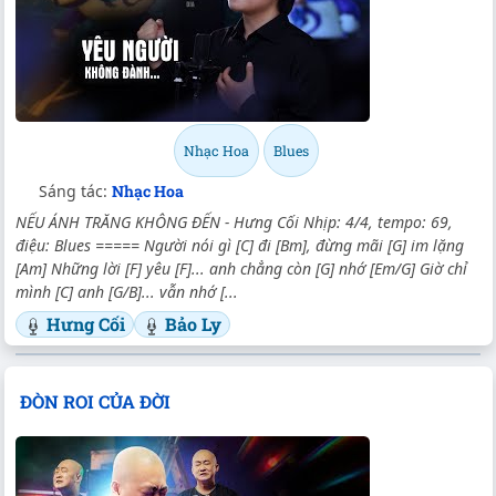
Nhạc Hoa
Blues
Sáng tác:
Nhạc Hoa
NẾU ÁNH TRĂNG KHÔNG ĐẾN - Hưng Cối Nhịp: 4/4, tempo: 69,
điệu: Blues ===== Người nói gì [C] đi [Bm], đừng mãi [G] im lặng
[Am] Những lời [F] yêu [F]... anh chẳng còn [G] nhớ [Em/G] Giờ chỉ
mình [C] anh [G/B]... vẫn nhớ [...
Hưng Cối
Bảo Ly
ĐÒN ROI CỦA ĐỜI