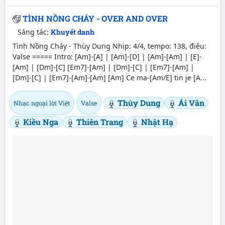
TÌNH NỒNG CHÁY - OVER AND OVER
Sáng tác:
Khuyết danh
Tình Nồng Cháy - Thùy Dung Nhịp: 4/4, tempo: 138, điệu:
Valse ===== Intro: [Am]-[A] | [Am]-[D] | [Am]-[Am] | [E]-
[Am] | [Dm]-[C] [Em7]-[Am] | [Dm]-[C] | [Em7]-[Am] |
[Dm]-[C] | [Em7]-[Am]-[Am] [Am] Ce ma-[Am/E] tin je [A...
Thùy Dung
Ái Vân
Nhạc ngoại lời Việt
Valse
Kiều Nga
Thiên Trang
Nhật Hạ