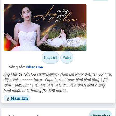
Nhạc trẻ
Valse
Sáng tác:
Nhạc Hoa
Áng Mây Sẽ Nở Hoa (會開花的雲) - Nam Em Nhịp: 3/4, tempo: 118,
điệu: Valse ===== Intro - Capo I., chơi tone: [Em] [Em]-[Bm] | [C]-
[Bm] | [Am]-[Bm] | [Em]-[Em] [Em] Qua nhiều [Bm7] đêm chẳng
[Am] muốn nhớ thương [Em7/B] người...
Nam Em
Sheet nhạc