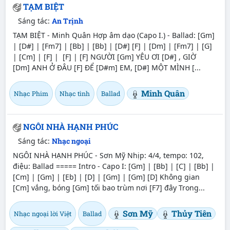
TẠM BIỆT
Sáng tác:
An Trịnh
TẠM BIỆT - Minh Quân Hợp âm dạo (Capo I.) - Ballad: [Gm]
| [D#] | [Fm7] | [Bb] | [Bb] | [D#] [F] | [Dm] | [Fm7] | [G]
| [Cm] | [F] | [F] | [F] NGƯỜI [Gm] YÊU ƠI [D#] , GIỜ
[Dm] ANH Ở ĐÂU [F] ĐỂ [D#m] EM, [D#] MỘT MÌNH [...
Minh Quân
Nhạc Phim
Nhạc tình
Ballad
NGÔI NHÀ HẠNH PHÚC
Sáng tác:
Nhạc ngoại
NGÔI NHÀ HẠNH PHÚC - Sơn Mỹ Nhịp: 4/4, tempo: 102,
điệu: Ballad ===== Intro - Capo I: [Gm] | [Bb] | [C] | [Bb] |
[Cm] | [Gm] | [Eb] | [D] | [Gm] | [Gm] [D] Không gian
[Cm] vắng, bóng [Gm] tối bao trùm nơi [F7] đây Trong...
Sơn Mỹ
Thủy Tiên
Nhạc ngoại lời Việt
Ballad