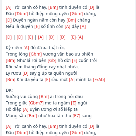
[A]
Trời xanh có hay,
[Bm]
tình duyên có
[D]
là
Đâu
[Dbm]
hồ điệp mộng uyên
[Gbm]
ương,
[D]
Duyên ngàn năm còn hay
[Bm]
chăng
Nếu là duyên
[E]
số tình còn
[A]
đây
[A]
[D]
|
[D]
|
[E]
|
[A]
|
[D]
|
[D]
|
[E]
-
[A]
Kỷ niệm
[A]
đó đã xa thật rồi,
Trong lòng
[Gbm]
vương vấn bao ưu phiền
[Bm]
Như lá rơi bên
[Gb]
hồ đời
[E]
cuốn trôi
Rồi năm tháng đắng cay nhạt nhòa,
Ly rượu
[D]
say giúp ta quên người
[Bm]
Khi đã yêu ta
[E]
sầu một
[A]
mình ta
[E/Ab]
ĐK:
Sướng vui cùng
[Bm]
ai trong nỗi đau
Trong giấc
[Gbm7]
mơ ta ngậm
[E]
ngùi
Hồ điệp
[A]
uyên ương ơi số kiếp ta
Mang sầu
[Bm]
như hoa tàn thu
[E7]
sang
[A]
Trời xanh có hay,
[Bm]
tình duyên có
[D]
là
Đâu
[Dbm]
hồ điệp mộng uyên
[Gbm]
ương,