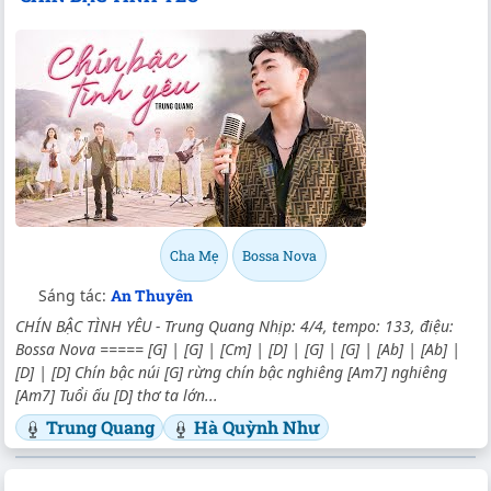
Cha Mẹ
Bossa Nova
Sáng tác:
An Thuyên
CHÍN BẬC TÌNH YÊU - Trung Quang Nhịp: 4/4, tempo: 133, điệu:
Bossa Nova ===== [G] | [G] | [Cm] | [D] | [G] | [G] | [Ab] | [Ab] |
[D] | [D] Chín bậc núi [G] rừng chín bậc nghiêng [Am7] nghiêng
[Am7] Tuổi ấu [D] thơ ta lớn...
Trung Quang
Hà Quỳnh Như