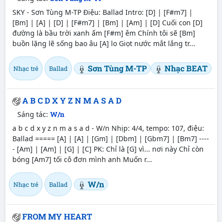
SKY - Sơn Tùng M-TP Điệu: Ballad Intro: [D] | [F#m7] |
[Bm] | [A] | [D] | [F#m7] | [Bm] | [Am] | [D] Cuối con [D]
đường là bầu trời xanh ấm [F#m] êm Chính tôi sẽ [Bm]
buồn lặng lẽ sống bao âu [A] lo Giọt nước mắt lắng tr...
Sơn Tùng M-TP
Nhạc BEAT
Nhạc trẻ
Ballad
A B C D X Y Z N M A S A D
Sáng tác:
W/n
a b c d x y z n m a s a d - W/n Nhịp: 4/4, tempo: 107, điệu:
Ballad ===== [A] | [A] | [Gm] | [Dbm] | [Gbm7] | [Bm7] ----
- [Am] | [Am] | [G] | [C] PK: Chỉ là [G] vì... nơi này Chỉ còn
bóng [Am7] tối cô đơn mình anh Muốn r...
W/n
Nhạc trẻ
Ballad
FROM MY HEART