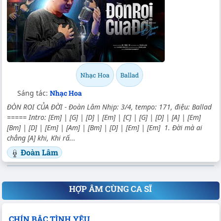
Nhạc Hoa
Ballad
Sáng tác:
Nhạc Hoa
ĐÒN ROI CỦA ĐỜI - Đoàn Lâm Nhịp: 3/4, tempo: 171, điệu: Ballad
===== Intro: [Em] | [G] | [D] | [Em] | [C] | [G] | [D] | [A] | [Em]
[Bm] | [D] | [Em] | [Am] | [Bm] | [D] | [Em] | [Em] 1. Đời mà ai
chẳng [A] khi, Khi rấ...
Đoàn Lâm
HỢP ÂM CÙNG CA SĨ
CHÍN BẬC TÌNH YÊU