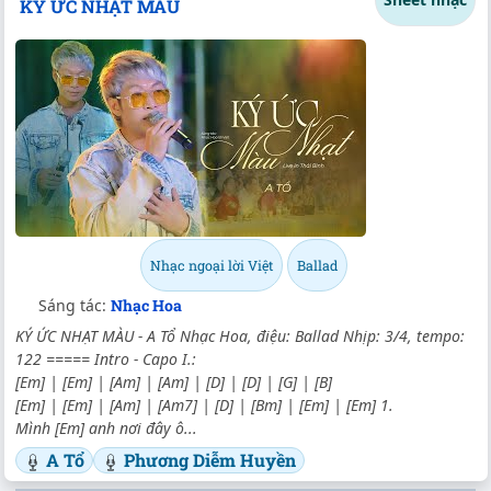
KÝ ỨC NHẠT MÀU
Nhạc ngoại lời Việt
Ballad
Sáng tác:
Nhạc Hoa
KÝ ỨC NHẠT MÀU - A Tổ Nhạc Hoa, điệu: Ballad Nhịp: 3/4, tempo:
122 ===== Intro - Capo I.:
[Em] | [Em] | [Am] | [Am] | [D] | [D] | [G] | [B]
[Em] | [Em] | [Am] | [Am7] | [D] | [Bm] | [Em] | [Em] 1.
Mình [Em] anh nơi đây ô...
A Tổ
Phương Diễm Huyền