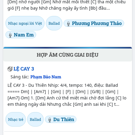
[Dm] nhớ người [Gm] Nhớ mắt môi thiết [C] tha một chiều
gió [F] nhẹ bay Nhớ chăng ngày ấy tình [Bb] đầu...
Phương Phương Thảo
Nhạc ngoại lời Việt
Ballad
Nam Em
HỢP ÂM CÙNG GIAI ĐIỆU
LỆ CAY 3
Sáng tác:
Phạm Bảo Nam
LỆ CAY 3 - Du Thiên Nhịp: 4/4, tempo: 140, điệu: Ballad
===== Dm] | [Am7] | [Gm] | [F] | [Dm] | [G/B] | [Gm] |
[Am7]-Dm] 1. [Dm] Anh cứ thế miệt mài chờ đợi lắng [C] lo
em tháng ngày dài Nhưng chắc [Gm] anh sai khi [C] t...
Du Thiên
Nhạc trẻ
Ballad