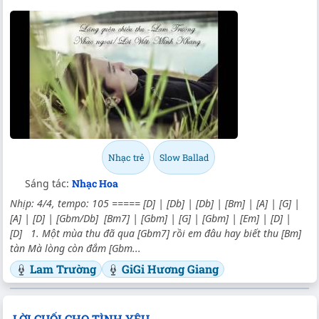
Nhạc trẻ
Slow Ballad
Sáng tác:
Nhạc Hoa
Nhịp: 4/4, tempo: 105 ===== [D] | [Db] | [Db] | [Bm] | [A] | [G] |
[A] | [D] | [Gbm/Db] [Bm7] | [Gbm] | [G] | [Gbm] | [Em] | [D] |
[D] 1. Một mùa thu đã qua [Gbm7] rồi em đâu hay biết thu [Bm]
tàn Mà lòng còn đắm [Gbm...
Lam Trường
GiGi Hương Giang
LỜI CUỐI CHO TÌNH YÊU