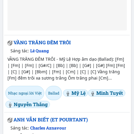
VẦNG TRĂNG ĐÊM TRÔI
Sáng tác:
Lê Quang
VẦNG TRĂNG ĐÊM TRÔI - Mỹ Lệ Hợp âm dạo (Ballad): [Fm]
| [Fm] | [Fm] | [G#/C] | [Bb] | [Bb] | [G#] | [G#] [Fm] [Fm]
| [C] | [G#] | [Bbm] | [Fm] | [Cm] | [C] | [C] Vầng trăng
[Fm] đêm trôi xa sương trắng Ôm trăng phai [Cm]...
Mỹ Lệ
Minh Tuyết
Nhạc ngoại lời Việt
Ballad
Nguyễn Thắng
ANH VẪN BIẾT (ET POURTANT)
Sáng tác:
Charles Aznavour