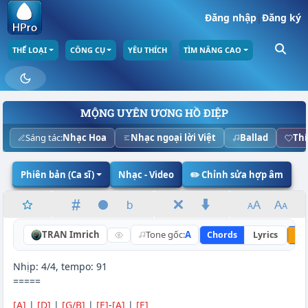
Đăng nhập
|
Đăng ký
THỂ LOẠI
CÔNG CỤ
YÊU THÍCH
TÌM NÂNG CAO
MỘNG UYÊN ƯƠNG HỒ ĐIỆP
Sáng tác:
Nhạc Hoa
Nhạc ngoại lời Việt
Ballad
Thí
Phiên bản (Ca sĩ)
Nhạc - Video
✏️ Chỉnh sửa hợp âm
TRAN Imrich
Tone gốc:
A
Chords
Lyrics
Nâ
Nhịp: 4/4, tempo: 91
=====
[A]
|
[D]
|
[G/B]
|
[E]
-
[A]
|
[E]