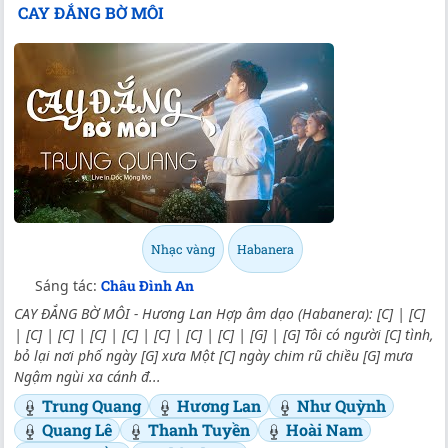
CAY ĐẮNG BỜ MÔI
Nhạc vàng
Habanera
Sáng tác:
Châu Đình An
CAY ĐẮNG BỜ MÔI - Hương Lan Hợp âm dạo (Habanera): [C] | [C]
| [C] | [C] | [C] | [C] | [C] | [C] | [C] | [G] | [G] Tôi có người [C] tình,
bỏ lại nơi phố ngày [G] xưa Một [C] ngày chim rũ chiều [G] mưa
Ngậm ngùi xa cánh đ...
Trung Quang
Hương Lan
Như Quỳnh
Quang Lê
Thanh Tuyền
Hoài Nam