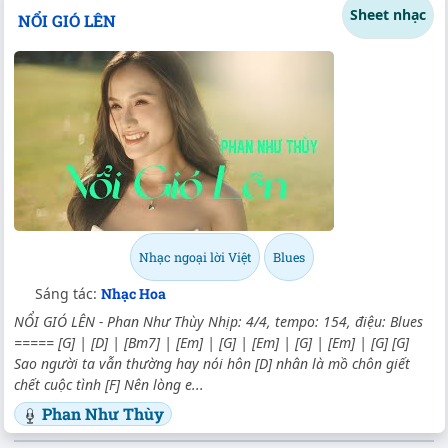
Sheet nhạc
NỔI GIÓ LÊN
Nhạc ngoại lời Việt
Blues
Sáng tác:
Nhạc Hoa
NỔI GIÓ LÊN - Phan Như Thùy Nhịp: 4/4, tempo: 154, điệu: Blues
===== [G] | [D] | [Bm7] | [Em] | [G] | [Em] | [G] | [Em] | [G] [G]
Sao người ta vẫn thường hay nói hôn [D] nhân là mồ chôn giết
chết cuộc tình [F] Nên lòng e...
Phan Như Thùy