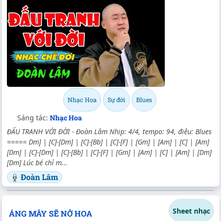
Nhạc Hoa
Sự đời
Blues
Sáng tác:
Nhạc Hoa
ĐẤU TRANH VỚI ĐỜI - Đoàn Lâm Nhịp: 4/4, tempo: 94, điệu: Blues
===== Dm] | [C]-[Dm] | [C]-[Bb] | [C]-[F] | [Gm] | [Am] | [C] | [Am]
[Dm] | [C]-[Dm] | [C]-[Bb] | [C]-[F] | [Gm] | [Am] | [C] | [Am] | [Dm]
[Dm] Lúc bé chỉ m...
Đoàn Lâm
Sheet nhạc
ÁNG MÂY SẼ NỞ HOA