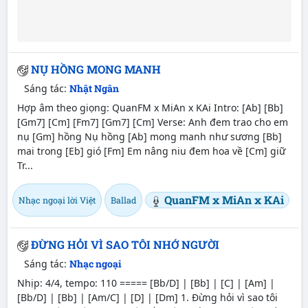
NỤ HỒNG MONG MANH
Sáng tác:
Nhật Ngân
Hợp âm theo giọng: QuanFM x MiAn x KAi Intro: [Ab] [Bb]
[Gm7] [Cm] [Fm7] [Gm7] [Cm] Verse: Anh đem trao cho em
nụ [Gm] hồng Nụ hồng [Ab] mong manh như sương [Bb]
mai trong [Eb] gió [Fm] Em nâng niu đem hoa về [Cm] giữ
Tr...
QuanFM x MiAn x KAi
Nhạc ngoại lời Việt
Ballad
ĐỪNG HỎI VÌ SAO TÔI NHỚ NGƯỜI
Sáng tác:
Nhạc ngoại
Nhịp: 4/4, tempo: 110 ===== [Bb/D] | [Bb] | [C] | [Am] |
[Bb/D] | [Bb] | [Am/C] | [D] | [Dm] 1. Đừng hỏi vì sao tôi