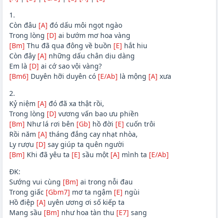
1.
Còn đâu
[A]
đó dấu môi ngọt ngào
Trong lòng
[D]
ai bướm mơ hoa vàng
[Bm]
Thu đã qua đông về buồn
[E]
hắt hiu
Còn đây
[A]
những dấu chân dịu dàng
Em là
[D]
ai cớ sao vội vàng?
[Bm6]
Duyên hỡi duyên có
[E/Ab]
là mộng
[A]
xưa
2.
Kỷ niệm
[A]
đó đã xa thật rồi,
Trong lòng
[D]
vương vấn bao ưu phiền
[Bm]
Như lá rơi bên
[Gb]
hồ đời
[E]
cuốn trôi
Rồi năm
[A]
tháng đắng cay nhạt nhòa,
Ly rượu
[D]
say giúp ta quên người
[Bm]
Khi đã yêu ta
[E]
sầu một
[A]
mình ta
[E/Ab]
ĐK:
Sướng vui cùng
[Bm]
ai trong nỗi đau
Trong giấc
[Gbm7]
mơ ta ngậm
[E]
ngùi
Hồ điệp
[A]
uyên ương ơi số kiếp ta
Mang sầu
[Bm]
như hoa tàn thu
[E7]
sang