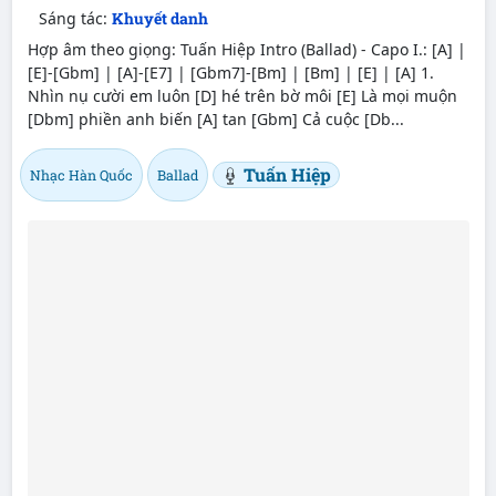
Sáng tác:
Khuyết danh
Hợp âm theo giọng: Tuấn Hiệp Intro (Ballad) - Capo I.: [A] |
[E]-[Gbm] | [A]-[E7] | [Gbm7]-[Bm] | [Bm] | [E] | [A] 1.
Nhìn nụ cười em luôn [D] hé trên bờ môi [E] Là mọi muộn
[Dbm] phiền anh biến [A] tan [Gbm] Cả cuộc [Db...
Tuấn Hiệp
Nhạc Hàn Quốc
Ballad