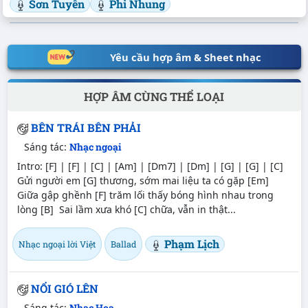
Sơn Tuyền
Phi Nhung
Yêu cầu hợp âm & Sheet nhạc
HỢP ÂM CÙNG THỂ LOẠI
BÊN TRÁI BÊN PHẢI
Sáng tác:
Nhạc ngoại
Intro: [F] | [F] | [C] | [Am] | [Dm7] | [Dm] | [G] | [G] | [C]
Gửi người em [G] thương, sớm mai liệu ta có gặp [Em]
Giữa gập ghềnh [F] trăm lối thấy bóng hình nhau trong
lòng [B] Sai lầm xưa khó [C] chữa, vẫn in thật...
Phạm Lịch
Nhạc ngoại lời Việt
Ballad
NỔI GIÓ LÊN
Sáng tác:
Nhạc Hoa