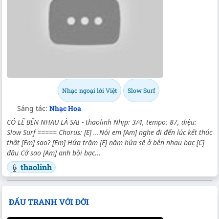
Nhạc ngoại lời Việt
Slow Surf
Sáng tác:
Nhạc Hoa
CÓ LẼ BÊN NHAU LÀ SAI - thaolinh Nhịp: 3/4, tempo: 87, điệu:
Slow Surf ===== Chorus: [E] ...Nói em [Am] nghe đi đến lúc kết thúc
thật [Em] sao? [Em] Hứa trăm [F] năm hứa sẽ ở bên nhau bạc [C]
đầu Cớ sao [Am] anh bội bạc...
thaolinh
ĐẤU TRANH VỚI ĐỜI