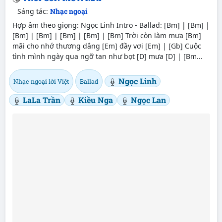
Sáng tác:
Nhạc ngoại
Hợp âm theo giọng: Ngọc Linh Intro - Ballad: [Bm] | [Bm] |
[Bm] | [Bm] | [Bm] | [Bm] | [Bm] Trời còn làm mưa [Bm]
mãi cho nhớ thương dâng [Em] đầy vơi [Em] | [Gb] Cuộc
tình mình ngày qua ngỡ tan như bọt [D] mưa [D] | [Bm...
Ngọc Linh
Nhạc ngoại lời Việt
Ballad
LaLa Trần
Kiều Nga
Ngọc Lan