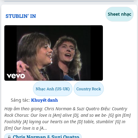
Sheet nhạc
STUBLIN' IN
Nhạc Anh (US-UK)
Country Rock
Sáng tác:
Khuyết danh
Hợp âm theo giọng: Chris Norman & Suzi Quatro Điệu: Country
Rock Chorus: Our love is [Am] alive [D], and so we be- [G] gin [Em]
Foolishly [A] laying our hearts on the [D] table, stumblin' [G] in
[Em] Our love is a [A...
Chris Norman
&
Suzi Quatro