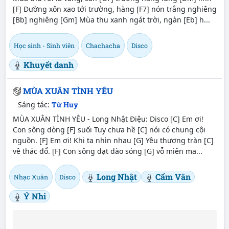
[F] Đường xôn xao tới trường, hàng [F7] nón trắng nghiêng
[Bb] nghiêng [Gm] Mùa thu xanh ngát trời, ngàn [Eb] h...
Học sinh - Sinh viên
Chachacha
Disco
Khuyết danh
MÙA XUÂN TÌNH YÊU
Sáng tác:
Từ Huy
MÙA XUÂN TÌNH YÊU - Long Nhật Điệu: Disco [C] Em ơi!
Con sông dòng [F] suối Tuy chưa hề [C] nói có chung cội
nguồn. [F] Em ơi! Khi ta nhìn nhau [G] Yêu thương tràn [C]
về thác đổ. [F] Con sông dạt dào sóng [G] vỗ miên ma...
Long Nhật
Cẩm Vân
Nhạc Xuân
Disco
Ý Nhi