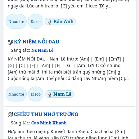
ngây dại Lúc anh trao lời [G] yêu em, I love [D] y...
Bảo Anh
Nhạc trẻ
Disco
KỶ NIỆM NỖI ĐAU
Sáng tác:
Ns Nam Lê
KỶ NIỆM NỖI ĐAU - Nam Lê Intro: [Am] | [Em] | [Em7] |
[G] | [C] | [E] | [Am] | [F] | [G] | [Am] Lời 1: Có những
[Am] thứ mất đi thì ta mới biết trân quý những [Em] gì
Cuộc sống là [Am] thế phải có đắng cay Những niềm [C]...
Nam Lê
Nhạc trẻ
Disco
CHIỀU THU NHỚ TRƯỜNG
Sáng tác:
Cao Minh Khanh
Hợp âm theo giọng: Khuyết danh Điệu: Chachacha [Gm]
Mùa thu rơi lá vàng, sân [G7] trường nắng lung [Dm] linh