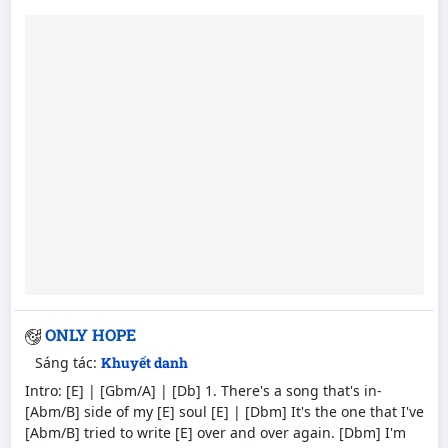
ONLY HOPE
Sáng tác:
Khuyết danh
Intro: [E] | [Gbm/A] | [Db] 1. There's a song that's in-
[Abm/B] side of my [E] soul [E] | [Dbm] It's the one that I've
[Abm/B] tried to write [E] over and over again. [Dbm] I'm