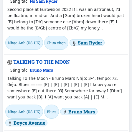
Sáng tác:
Ns Sam Ryder
Second place at Eurovision 2022 If I was an astronaut, I'd
be floating in mid-air And a [Gbm] broken heart would just
[B] belong to [Db] someone else [Abm] down there [E] I
would be the [B/Gb] centre of [Eb/G] my lonely...
Sam Ryder
Nhạc Anh (US-UK)
Chưa chọn
TALKING TO THE MOON
Sáng tác:
Bruno Mars
Talking To The Moon - Bruno Mars Nhịp: 3/4, tempo: 72,
điệu: Blues ===== [E] | [E] | [E] | [E] | [E] I know you're
somewhere [E] out there [G] Somewhere far away I [Dbm]
want you back [B], I [A] want you back [A] | [E] M...
Bruno Mars
Nhạc Anh (US-UK)
Blues
Boyce Avenue