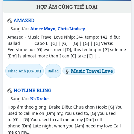
HỢP ÂM CÙNG THỂ LOẠI
AMAZED
Sáng tác:
Aimee Mayo
,
Chris Lindsey
Amazed - Music Travel Love Nhịp: 3/4, tempo: 142, điệu:
Ballad ===== Capo I.: [G] | [G] | [G] | [G] | [G] Verse:
Everytime our [G] eyes meet [D], this feeling in-[G] side me
[Em] Is almost more than I can [C] take [C] |...
Music Travel Love
Nhạc Anh (US-UK)
Ballad
HOTLINE BLING
Sáng tác:
Ns Drake
Hợp âm theo giọng: Drake Điệu: Chưa chọn Hook: [G] You
used to call me on [Dm] my, You used to, [G] you used
to [G] | [G] You used to call me on my [Dm] cell
phone [Dm] Late night when you [Am] need my love Call
me on my...