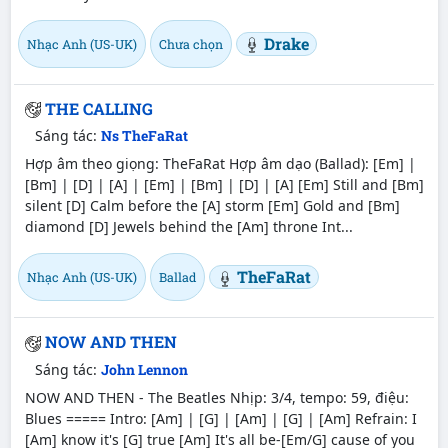
Drake
Nhạc Anh (US-UK)
Chưa chọn
THE CALLING
Sáng tác:
Ns TheFaRat
Hợp âm theo giọng: TheFaRat Hợp âm dạo (Ballad): [Em] |
[Bm] | [D] | [A] | [Em] | [Bm] | [D] | [A] [Em] Still and [Bm]
silent [D] Calm before the [A] storm [Em] Gold and [Bm]
diamond [D] Jewels behind the [Am] throne Int...
TheFaRat
Nhạc Anh (US-UK)
Ballad
NOW AND THEN
Sáng tác:
John Lennon
NOW AND THEN - The Beatles Nhịp: 3/4, tempo: 59, điệu:
Blues ===== Intro: [Am] | [G] | [Am] | [G] | [Am] Refrain: I
[Am] know it's [G] true [Am] It's all be-[Em/G] cause of you