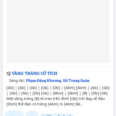
VẦNG TRĂNG CỔ TÍCH
Sáng tác:
Phạm Đăng Khương
,
Đỗ Trung Quân
[Db] | [Ab] | [Ab] | [Gb] | [Db] | [Abm] [Abm] | [Ab] | [Gb]
| [Gb] | [Ab] | [Db] [Gb] | [Bbm] | [Abm] | [B] | [Db]-[Gb]
Một vầng trăng [B] tỏ treo trên đỉnh [Gb] trời Bay về đâu
[Ebm] thế đàn cò trắng [Abm] ơi [Abm] Bà...