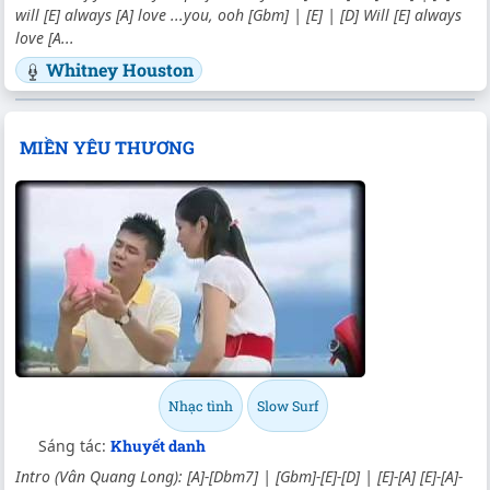
will [E] always [A] love ...you, ooh [Gbm] | [E] | [D] Will [E] always
love [A...
Whitney Houston
MIỀN YÊU THƯƠNG
Nhạc tình
Slow Surf
Sáng tác:
Khuyết danh
Intro (Vân Quang Long): [A]-[Dbm7] | [Gbm]-[E]-[D] | [E]-[A] [E]-[A]-