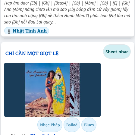
Hợp âm dạo: [Eb] | [Gb] | [Bsus4] | [Gb] | [Abm] | [Gb] | [E] | [Gb]
Ánh [Abm] nắng chưa lên mà sao [Eb] bóng đêm Cứ vây [Bbm] lấy
con tim anh nặng [Gb] nề thêm Hạnh [Abm7] phúc bao [Eb] lâu mà
sao [Db] nỗi đau Lại quay...
Nhật Tinh Anh
Sheet nhạc
CHỈ CẦN MỘT GIỌT LỆ
Nhạc Pháp
Ballad
Blues