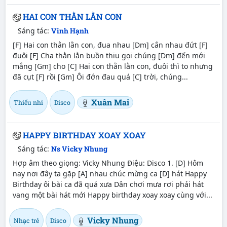
HAI CON THẰN LẰN CON
Sáng tác:
Vinh Hạnh
[F] Hai con thằn lằn con, đua nhau [Dm] cắn nhau đứt [F]
đuôi [F] Cha thằn lằn buồn thiu gọi chúng [Dm] đến mới
mắng [Gm] cho [C] Hai con thằn lằn con, đuôi thì to nhưng
đã cụt [F] rồi [Gm] Ôi đớn đau quá [C] trời, chúng...
Xuân Mai
Thiếu nhi
Disco
HAPPY BIRTHDAY XOAY XOAY
Sáng tác:
Ns Vicky Nhung
Hợp âm theo giọng: Vicky Nhung Điệu: Disco 1. [D] Hôm
nay nơi đây ta gặp [A] nhau chúc mừng ca [D] hát Happy
Birthday ôi bài ca đã quá xưa Dân chơi mưa rơi phải hát
vang một bài hát mới Happy birthday xoay xoay cùng với...
Vicky Nhung
Nhạc trẻ
Disco