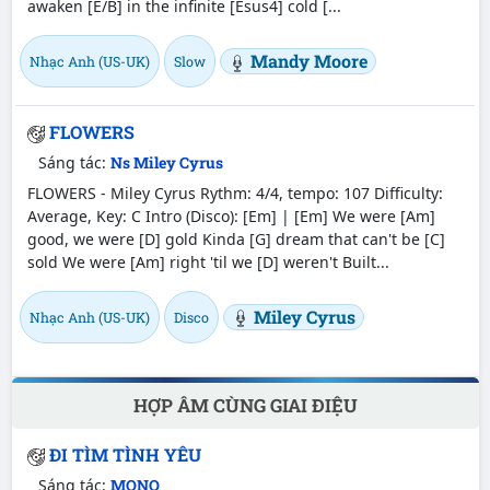
awaken [E/B] in the infinite [Esus4] cold [...
Mandy Moore
Nhạc Anh (US-UK)
Slow
FLOWERS
Sáng tác:
Ns Miley Cyrus
FLOWERS - Miley Cyrus Rythm: 4/4, tempo: 107 Difficulty:
Average, Key: C Intro (Disco): [Em] | [Em] We were [Am]
good, we were [D] gold Kinda [G] dream that can't be [C]
sold We were [Am] right 'til we [D] weren't Built...
Miley Cyrus
Nhạc Anh (US-UK)
Disco
HỢP ÂM CÙNG GIAI ĐIỆU
ĐI TÌM TÌNH YÊU
Sáng tác:
MONO