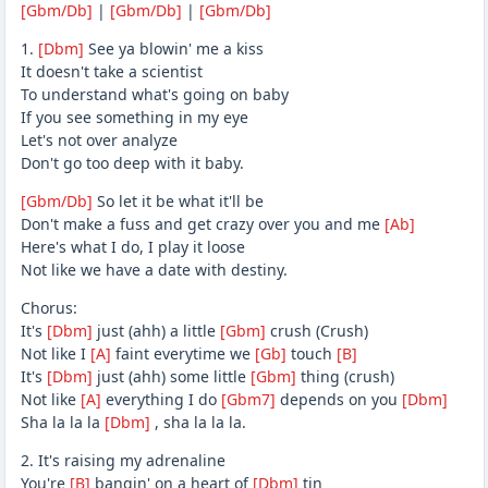
[Gbm/Db]
|
[Gbm/Db]
|
[Gbm/Db]
1.
[Dbm]
See ya blowin' me a kiss
It doesn't take a scientist
To understand what's going on baby
If you see something in my eye
Let's not over analyze
Don't go too deep with it baby.
[Gbm/Db]
So let it be what it'll be
Don't make a fuss and get crazy over you and me
[Ab]
Here's what I do, I play it loose
Not like we have a date with destiny.
Chorus:
It's
[Dbm]
just (ahh) a little
[Gbm]
crush (Crush)
Not like I
[A]
faint everytime we
[Gb]
touch
[B]
It's
[Dbm]
just (ahh) some little
[Gbm]
thing (crush)
Not like
[A]
everything I do
[Gbm7]
depends on you
[Dbm]
Sha la la la
[Dbm]
, sha la la la.
2. It's raising my adrenaline
You're
[B]
bangin' on a heart of
[Dbm]
tin