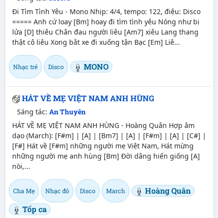
Đi Tìm Tình Yêu - Mono Nhịp: 4/4, tempo: 122, điệu: Disco
===== Anh cứ loay [Bm] hoay đi tìm tình yêu Nóng như bị
lửa [D] thiêu Chân đau người liêu [Am7] xiêu Lang thang
thật cô liêu Xong bắt xe đi xuống tận Bạc [Em] Liê...
MONO
Nhạc trẻ
Disco
HÁT VỀ MẸ VIỆT NAM ANH HÙNG
Sáng tác:
An Thuyên
HÁT VỀ MẸ VIỆT NAM ANH HÙNG - Hoàng Quân Hợp âm
dạo (March): [F#m] | [A] | [Bm7] | [A] | [F#m] | [A] | [C#] |
[F#] Hát về [F#m] những người mẹ Việt Nam, Hát mừng
những người mẹ anh hùng [Bm] Đời dâng hiến giống [A]
nòi,...
Hoàng Quân
Cha Mẹ
Nhạc đỏ
Disco
March
Tốp ca