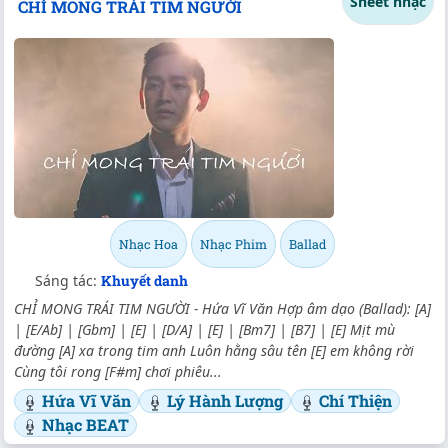
Sheet nhạc
CHỈ MONG TRÁI TIM NGƯỜI
Nhạc Hoa
Nhạc Phim
Ballad
Sáng tác:
Khuyết danh
CHỈ MONG TRÁI TIM NGƯỜI - Hứa Vĩ Văn Hợp âm dạo (Ballad): [A]
| [E/Ab] | [Gbm] | [E] | [D/A] | [E] | [Bm7] | [B7] | [E] Mịt mù
đường [A] xa trong tim anh Luôn hằng sâu tên [E] em không rời
Cùng tôi rong [F#m] chơi phiêu...
Hứa Vĩ Văn
Lý Hành Lượng
Chí Thiện
Nhạc BEAT