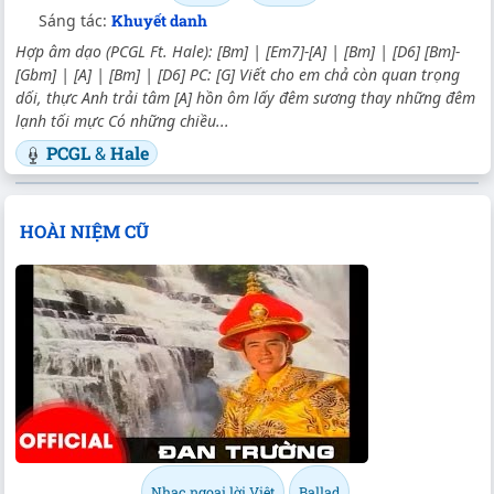
Sáng tác:
Khuyết danh
Hợp âm dạo (PCGL Ft. Hale): [Bm] | [Em7]-[A] | [Bm] | [D6] [Bm]-
[Gbm] | [A] | [Bm] | [D6] PC: [G] Viết cho em chả còn quan trọng
dối, thực Anh trải tâm [A] hồn ôm lấy đêm sương thay những đêm
lạnh tối mực Có những chiều...
PCGL
&
Hale
HOÀI NIỆM CŨ
Nhạc ngoại lời Việt
Ballad