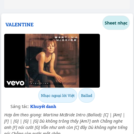
Sheet nhạc
VALENTINE
Nhạc ngoại lời Việt
Ballad
Sáng tác:
Khuyết danh
Hợp âm theo giọng: Martina McBride Intro (Ballad): [C] | [Am] |
[F] | [G] | [G] | [G] Dù không trông thấy [Am7] anh Chẳng nghe
anh [F] nói cười [G] Vẫn như anh còn [C] đây Dù không nghe tiếng
nói Chẳng còn nước mắt chân...