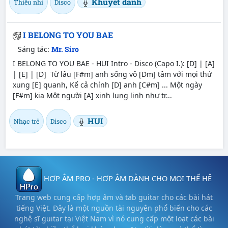
Khuyết danh
Thiếu nhi
Disco
I BELONG TO YOU BAE
Sáng tác:
Mr. Siro
I BELONG TO YOU BAE - HUI Intro - Disco (Capo I.): [D] | [A]
| [E] | [D] Từ lâu [F#m] anh sống vô [Dm] tâm với mọi thứ
xung [E] quanh, Kể cả chính [D] anh [C#m] ... Một ngày
[F#m] kia Một người [A] xinh lung linh như tr...
HUI
Nhạc trẻ
Disco
HỢP ÂM PRO - HỢP ÂM DÀNH CHO MỌI THẾ HỆ
Trang web cung cấp hợp âm và tab guitar cho các bài hát
tiếng Việt. Đây là một nguồn tài nguyên phổ biến cho các
nghệ sĩ guitar tại Việt Nam vì nó cung cấp một loạt các bài