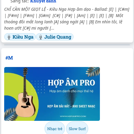
Sáng tác:
Khuyết danh
CHỈ CẦN MỘT GIỌT LỆ - Kiều Nga Hợp âm dạo - Ballad: [E] | [C#m]
| [F#m] | [F#m] | [G#m] [C#] | [F#] | [Am] | [E] | [E] | [B] Một
thoáng đôi mắt long lanh [A] sáng ngời [A] | [B] Em nhìn tôi, lệ
hoen ướt [C#] mi người [...
Kiều Nga
Julie Quang
#M
Nhạc trẻ
Slow Surf