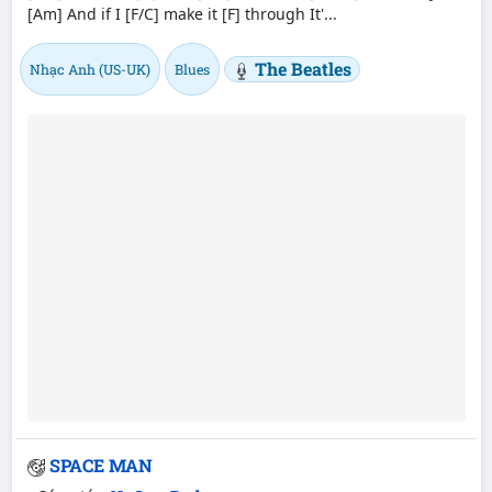
[Am] And if I [F/C] make it [F] through It'...
The Beatles
Nhạc Anh (US-UK)
Blues
SPACE MAN