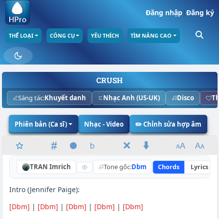
Đăng nhập
|
Đăng ký
THỂ LOẠI
CÔNG CỤ
YÊU THÍCH
TÌM NÂNG CAO
CRUSH
Sáng tác:
Khuyết danh
Nhạc Anh (US-UK)
Disco
Th
Phiên bản (Ca sĩ)
Nhạc - Video
✏️ Chỉnh sửa hợp âm
TRAN Imrich
Tone gốc:
Dbm
Chords
Lyrics
Intro (Jennifer Paige):
[Dbm]
|
[Dbm]
|
[Dbm]
|
[Dbm]
|
[Dbm]