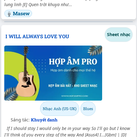
lung linh [E] Quen trời khuya như...
Masew
Sheet nhạc
I WILL ALWAYS LOVE YOU
Nhạc Anh (US-UK)
Blues
Sáng tác:
Khuyết danh
If I should stay I would only be in your way So I'll go but I know
I'll think of you every step of the way And [Asus4] I...[Gbm] | [D]