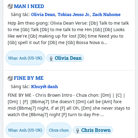
MAN I NEED
Sáng tác:
Olivia Dean
,
Tobias Jesso Jr.
,
Zach Nahome
Hợp âm theo giọng: Olivia Dean Verse: [Db] Talk to me talk
to me [Gb] Talk [Db] to me talk to me Hm [Gb] [Db] Looks
like we're [Gb] making up for lost [Db] time Need you to
[Gb] spell it out for [Db] me [Gb] Bossa Nova o...
Olivia Dean
Nhạc Anh (US-UK)
FINE BY ME
Sáng tác:
Khuyết danh
FINE BY ME - Chris Brown Intro - Chưa chọn: [Dm] | [C] |
[Dm] | [F] [Bbmaj7] She doesn't [Dm] call be-[Am] fore
mid-[Bbmaj7] night, if at [F] all Oh, [Dm] she never stays to
watch the [Bbmaj7] night [F] turn to day Pre-...
Chris Brown
Nhạc Anh (US-UK)
Chưa chọn