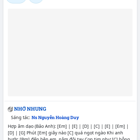
NHỚ NHUNG
Sáng tác:
Ns Nguyễn Hoàng Duy
Hợp âm dạo (Bảo Anh): [Em] | [E] | [D] | [C] | [E] | [Em] |
[D] | [G] Phút [Em] giây nào [C] quá ngọt ngào Khi anh
bước [Bm] đến bên em, nắm đôi tay Con tim như [C] bỗng