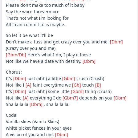
Please don't make too much of it baby
Say the word forevermore
That's not what I'm looking for
All I can commit to is maybe.
So let it be what it'll be
Don't make a fuss and get crazy over you and me
[Dbm]
(Crazy over you and me)
[Gbm/Db]
Here's what I do, I play it loose
Not like we have a date with destiny.
[Dbm]
Chorus:
It's
[Dbm]
just (ahh) a little
[Gbm]
crush (Crush)
Not like I
[A]
faint everytime we
[Gb]
touch
[B]
It's
[Dbm]
just (ahh) some little
[Gbm]
thing (crush)
Not like
[A]
everything I do
[Gbm7]
depends on you
[Dbm]
Sha la la la
[Dbm]
, sha la la la.
Coda:
Vanilla skies (Vanila Skies)
white picket fences in your eyes
A vision of you and me.
[Dbm]