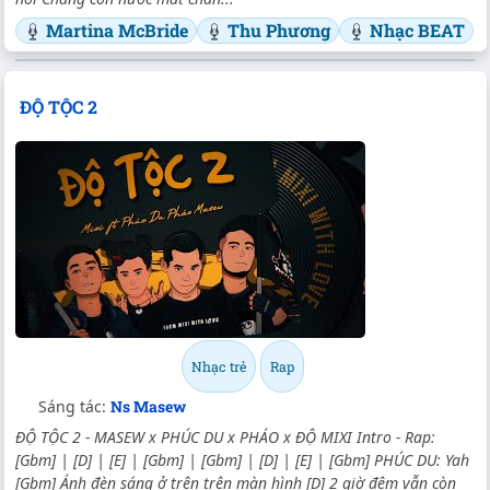
Martina McBride
Thu Phương
Nhạc BEAT
ĐỘ TỘC 2
Nhạc trẻ
Rap
Sáng tác:
Ns Masew
ĐỘ TỘC 2 - MASEW x PHÚC DU x PHÁO x ĐỘ MIXI Intro - Rap:
[Gbm] | [D] | [E] | [Gbm] | [Gbm] | [D] | [E] | [Gbm] PHÚC DU: Yah
[Gbm] Ánh đèn sáng ở trên trên màn hình [D] 2 giờ đêm vẫn còn