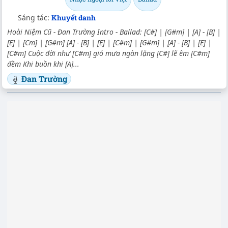
Sáng tác:
Khuyết danh
Hoài Niệm Cũ - Đan Trường Intro - Ballad: [C#] | [G#m] | [A] - [B] |
[E] | [Cm] | [G#m] [A] - [B] | [E] | [C#m] | [G#m] | [A] - [B] | [E] |
[C#m] Cuộc đời như [C#m] gió mưa ngàn lặng [C#] lẽ êm [C#m]
đềm Khi buồn khi [A]...
Đan Trường