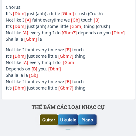
Chorus:
It's
[Dbm]
just (ahh) a little
[Gbm]
crush (Crush)
Not like I
[A]
faint everytime we
[Gb]
touch
[B]
It's
[Dbm]
just (ahh) some little
[Gbm]
thing (crush)
Not like
[A]
everything I do
[Gbm7]
depends on you
[Dbm]
Sha la la
[Gbm]
la
Not like I faint every time we
[B]
touch
It's
[Dbm]
just some little
[Gbm7]
thing
Not like
[A]
everything I do
[Gbm]
Depends on
[B]
you.
[Dbm]
Sha la la la
[Gb]
Not like I faint every time we
[B]
touch
It's
[Dbm]
just some little
[Gbm7]
thing
Phần nội dung
THẾ BẤM CÁC LOẠI NHẠC CỤ
Guitar
Ukulele
Piano