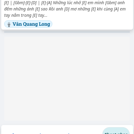
[E] | [Gbm]-[E]-[D] | [E]-[A] Những lúc nhớ [E] em mình [Gbm] anh
đếm những ánh [E] sao Rồi anh [D] mơ những [E] khi cùng [A] em
tay nắm trong [E] tay...
Vân Quang Long