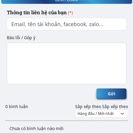
Thông tin liên hệ của bạn
(*)
Báo lỗi / Góp ý
Gửi
0 bình luận
Sắp xếp theo
Sắp xếp theo
Chưa có bình luận nào mới