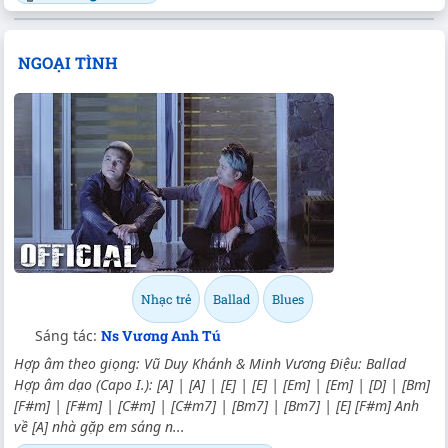
NGOẠI TÌNH
Nhạc trẻ
Ballad
Blues
Sáng tác:
Ns Vương Anh Tú
Hợp âm theo giọng: Vũ Duy Khánh & Minh Vương Điệu: Ballad
Hợp âm dạo (Capo I.): [A] | [A] | [E] | [E] | [Em] | [Em] | [D] | [Bm]
[F#m] | [F#m] | [C#m] | [C#m7] | [Bm7] | [Bm7] | [E] [F#m] Anh
về [A] nhà gặp em sáng n...