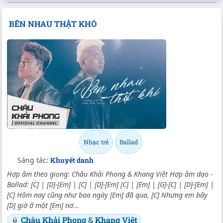
BÊN NHAU THẬT KHÓ
Nhạc trẻ
Ballad
Sáng tác:
Khuyết danh
Hợp âm theo giọng: Châu Khải Phong & Khang Việt Hợp âm dạo -
Ballad: [C] | [D]-[Em] | [C] | [D]-[Em] [C] | [Em] | [G]-[C] | [D]-[Em] |
[C] Hôm nay cũng như bao ngày [Em] đã qua, [C] Nhưng em bây
[D] giờ ở một [Em] nơ...
Châu Khải Phong
&
Khang Việt