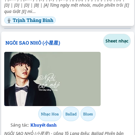
[D] | [D] | [D] | [B] | [A] Từng ngày mệt nhoài, muộn phiền trôi [E]
qua Giật [E] mì...
Trịnh Thăng Bình
Sheet nhạc
NGÔI SAO NHỎ (小星星)
Nhạc Hoa
Ballad
Blues
Sáng tác:
Khuyết danh
NGÔI SAO NHỎ (小星星) - Uông Tô Lang Điệu: Ballad Phiên bản