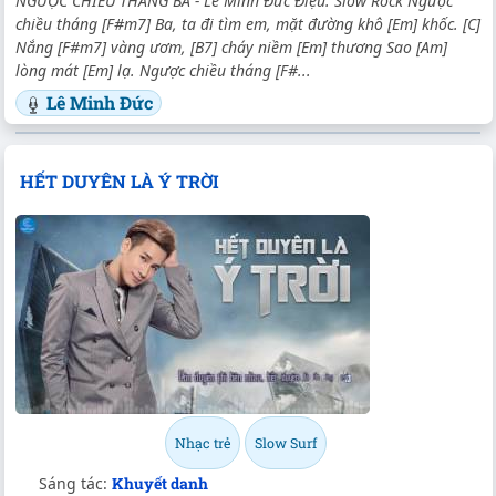
NGƯỢC CHIỀU THÁNG BA - Lê Minh Đức Điệu: Slow Rock Ngược
chiều tháng [F#m7] Ba, ta đi tìm em, mặt đường khô [Em] khốc. [C]
Nắng [F#m7] vàng ươm, [B7] cháy niềm [Em] thương Sao [Am]
lòng mát [Em] lạ. Ngược chiều tháng [F#...
Lê Minh Đức
HẾT DUYÊN LÀ Ý TRỜI
Nhạc trẻ
Slow Surf
Sáng tác:
Khuyết danh