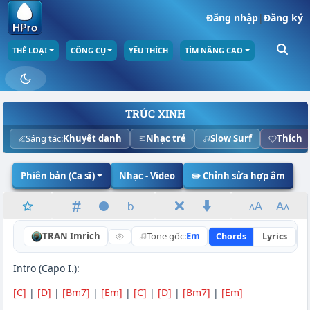
Đăng nhập
|
Đăng ký
THỂ LOẠI
CÔNG CỤ
YÊU THÍCH
TÌM NÂNG CAO
TRÚC XINH
Sáng tác:
Khuyết danh
Nhạc trẻ
Slow Surf
Thích
Phiên bản (Ca sĩ)
Nhạc - Video
✏️ Chỉnh sửa hợp âm
TRAN Imrich
Tone gốc:
Em
Chords
Lyrics
N
Intro (Capo I.):
[C]
|
[D]
|
[Bm7]
|
[Em]
|
[C]
|
[D]
|
[Bm7]
|
[Em]