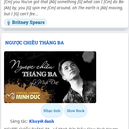
[Cm] you You've got that [Ab] something [G] what can I [Cm] do Ba-
[Ab] by, you [G] spin me [Cm] around, oh The earth is [Ab] moving,
but I [G] can't fee...
Britney Spears
NGƯỢC CHIỀU THÁNG BA
Nhạc tình
Slow Rock
Sáng tác:
Khuyết danh