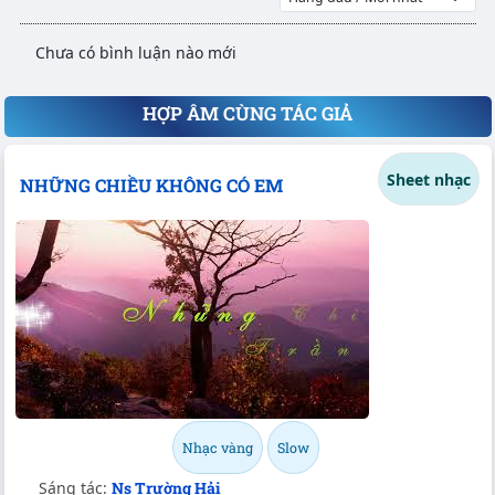
Chưa có bình luận nào mới
HỢP ÂM CÙNG TÁC GIẢ
Sheet nhạc
NHỮNG CHIỀU KHÔNG CÓ EM
Nhạc vàng
Slow
Sáng tác:
Ns Trường Hải