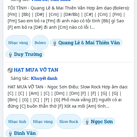
TỘI TÌNH - Quang Lê & Mai Thiên Vân Hợp âm dạo (Bolero):
[Fm] | [Bb] | [D#] | [Cm] | [D#/Bb] | [C#] | [Cm] | [Fm] |
[Fm] Sao em bỏ ra [Fm] đi anh nào có tội tình [Bb] gì Sao
[F] em bỏ ra [D#] đi anh [Cm] nào có lỗi l...
Quang Lê
&
Mai Thiên Vân
Nhạc vàng
Bolero
Duy Trường
HẠT MƯA VỠ TAN
Sáng tác:
Khuyết danh
HẠT MƯA VỠ TAN - Ngọc Sơn Điệu: Slow Rock Hợp âm dạo:
[C] | [C] | [Am] | [C] | [Dm] | [Dm] [F] | [F] | [G] | [G] |
[Bm] | [G] | [C] | [F] | [G] Phố mưa vắng [E] người có ai
đứng [C] buồn thẫn thờ [F] Xót xa mối [Am] tình...
Ngọc Sơn
Nhạc tình
Nhạc vàng
Slow Rock
Đình Văn