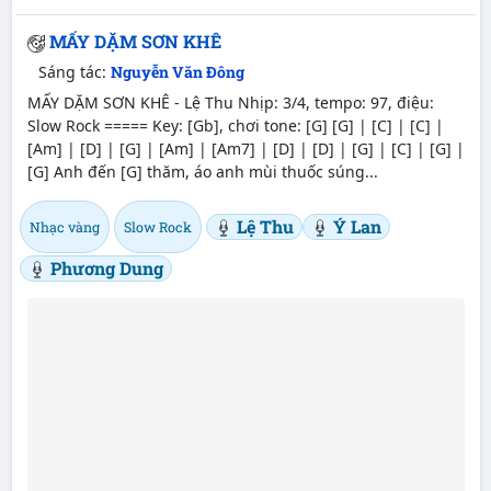
MẤY DẶM SƠN KHÊ
Sáng tác:
Nguyễn Văn Đông
MẤY DẶM SƠN KHÊ - Lệ Thu Nhịp: 3/4, tempo: 97, điệu:
Slow Rock ===== Key: [Gb], chơi tone: [G] [G] | [C] | [C] |
[Am] | [D] | [G] | [Am] | [Am7] | [D] | [D] | [G] | [C] | [G] |
[G] Anh đến [G] thăm, áo anh mùi thuốc súng...
Lệ Thu
Ý Lan
Nhạc vàng
Slow Rock
Phương Dung