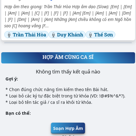
Hợp âm theo giọng: Trần Thái Hòa Hợp âm dạo (Slow): [Em] | [Em]
| [Am] | [Am] | [C] | [F] | [F] | [F] | [Am] [Em] | [Am] | [Am] | [Dm]
| [F] | [Dm] | [Am] | [Am] Những [Am] chiều không có em Ngõ hồn
sao [C] hoang vắng [F...
Trần Thái Hòa
Duy Khánh
Thế Sơn
HỢP ÂM CÙNG CA SĨ
Không tìm thấy kết quả nào
Gợi ý:
* Chọn đúng chức năng tìm kiếm theo tên Bài hát.
* Loại bỏ các ký tự đặc biệt trong từ khóa (VD: !@#$%^&*?).
* Loại bỏ tên tác giả / ca sĩ ra khỏi từ khóa.
Bạn có thể:
Soạn Hợp Âm