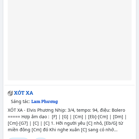
XÓT XA
Sáng tác:
Lam Phương
XÓT XA - Elvis Phương Nhịp: 3/4, tempo: 94, điệu: Bolero
===== Hợp âm dạo : [F] | [G] | [Cm] | [Eb]-[Cm] | [Dm] |
[Cm]-[G7] | [C] | [C] 1. Hỡi người yêu [C] nhỏ, [Eb/G] từ
miền đông [Cm] đó Khi nghe xuân [C] sang có nhớ...