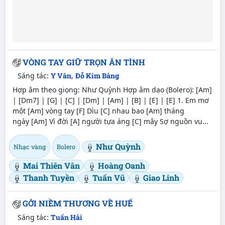
VÒNG TAY GIỮ TRỌN ÂN TÌNH
Sáng tác:
Y Vân
,
Đỗ Kim Bảng
Hợp âm theo giọng: Như Quỳnh Hợp âm dạo (Bolero): [Am]
| [Dm7] | [G] | [C] | [Dm] | [Am] | [B] | [E] | [E] 1. Em mơ
một [Am] vòng tay [F] Dìu [C] nhau bao [Am] tháng
ngày [Am] Vì đời [A] người tựa áng [C] mây Sợ nguồn vu...
Như Quỳnh
Nhạc vàng
Bolero
Mai Thiên Vân
Hoàng Oanh
Thanh Tuyền
Tuấn Vũ
Giao Linh
GỞI NIỀM THƯƠNG VỀ HUẾ
Sáng tác:
Tuấn Hải