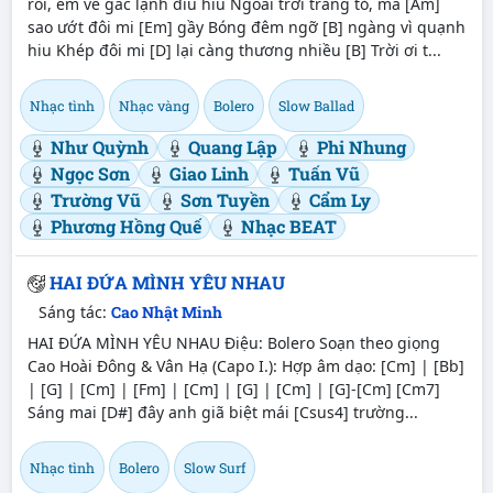
rồi, em về gác lạnh đìu hiu Ngoài trời trăng tỏ, mà [Am]
sao ướt đôi mi [Em] gầy Bóng đêm ngỡ [B] ngàng vì quạnh
hiu Khép đôi mi [D] lại càng thương nhiều [B] Trời ơi t...
Nhạc tình
Nhạc vàng
Bolero
Slow Ballad
Như Quỳnh
Quang Lập
Phi Nhung
Ngọc Sơn
Giao Linh
Tuấn Vũ
Trường Vũ
Sơn Tuyền
Cẩm Ly
Phương Hồng Quế
Nhạc BEAT
HAI ĐỨA MÌNH YÊU NHAU
Sáng tác:
Cao Nhật Minh
HAI ĐỨA MÌNH YÊU NHAU Điệu: Bolero Soạn theo giọng
Cao Hoài Đông & Vân Hạ (Capo I.): Hợp âm dạo: [Cm] | [Bb]
| [G] | [Cm] | [Fm] | [Cm] | [G] | [Cm] | [G]-[Cm] [Cm7]
Sáng mai [D#] đây anh giã biệt mái [Csus4] trường...
Nhạc tình
Bolero
Slow Surf