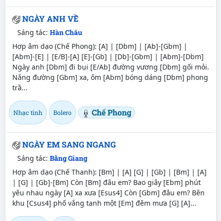
NGÀY ANH VỀ
Sáng tác:
Hàn Châu
Hợp âm dạo (Chế Phong): [A] | [Dbm] | [Ab]-[Gbm] |
[Abm]-[E] | [E/B]-[A] [E]-[Gb] | [Db]-[Gbm] | [Abm]-[Dbm]
Ngày anh [Dbm] đi bụi [E/Ab] đường vương [Dbm] gối mỏi.
Nắng đường [Gbm] xa, ôm [Abm] bóng dáng [Dbm] phong
trầ...
Chế Phong
Nhạc tình
Bolero
NGÀY EM SANG NGANG
Sáng tác:
Bằng Giang
Hợp âm dạo (Chế Thanh): [Bm] | [A] [G] | [Gb] | [Bm] | [A]
| [G] | [Gb]-[Bm] Còn [Bm] đâu em? Bao giây [Ebm] phút
yêu nhau ngày [A] xa xưa [Esus4] Còn [Gbm] đâu em? Bên
khu [Csus4] phố vắng tanh một [Em] đêm mưa [G] [A]...