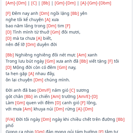
[Am]
-
[Dm]
|
[C]
|
[Bb]
|
[Gm]
-
[Dm]
|
[A]
-
[Gm]
-
[Dbm]
[F]
Đêm nay anh
[Dm]
ngồi lặng
[Bb]
yên
nghe tôi kể chuyện
[A]
xưa
bao năm lắng trong
[Dm]
tim
[F]
[D]
Tình mình từ thuở
[Gm]
đôi mươi,
[D]
mà ta chưa
[A]
biết,
nên để lỡ
[Dm]
duyên đời
[Bb]
Nghiêng nghiêng đôi nét mực
[Am]
xanh
Trong lưu bút ngày
[Gm]
xưa anh đã
[Bb]
viết tặng
[F]
tôi
[D]
Mộng đời còn có đêm
[Gm]
nay,
ta hẹn gặp
[A]
nhau đây,
ôn lại chuyện
[Dm]
chúng mình.
Đời anh đã bao
[Dm/F]
năm gió
[C]
sương
gót chân
[Bb]
in chiến
[Am]
trường
[Am/E]
-
[D]
Làm
[Gm]
quen với đêm
[D]
canh gió
[F]
lộng,
với mưa
[Am]
khuya núi
[Dm]
rừng
[A]
-
[Dm]
[F/A]
Đời tôi ngày
[Dm]
ngày khi chiều chết trên đường
[Bb]
phố
Giọng ca nhịp
[Gm]
đàn mong gủi tám hướng
[F]
tâm tư