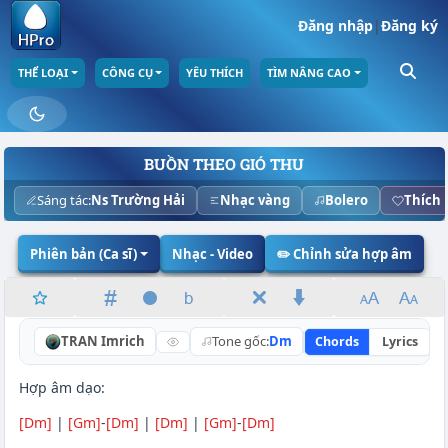
Đăng nhập
|
Đăng ký
THỂ LOẠI
CÔNG CỤ
YÊU THÍCH
TÌM NÂNG CAO
BUỒN THEO GIÓ THU
Sáng tác:
Ns Trường Hải
Nhạc vàng
Bolero
Thích
Phiên bản (Ca sĩ)
Nhạc - Video
✏️ Chỉnh sửa hợp âm
TRAN Imrich
Tone gốc:
Dm
Chords
Lyrics
Hợp âm dạo:
[Dm]
|
[Gm]
-
[Dm]
|
[Dm]
|
[Gm]
-
[Dm]