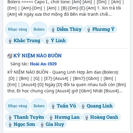
Bolero ===== Capo I., chơi tone: [Am] [Am] | [Dm] | [Am] |
[Em] | [Am]-[Dm] | [Am] | [B]-[Dm]-[E]-[Am] 1. Xin trả tôi
[Am] về ngày xưa thơ mộng đó Bên mái tranh chiề...
Diễm Thùy
Phương Ý
Nhạc vàng
Bolero
Khắc Trung
Ý Linh
KỶ NIỆM NÀO BUỒN
Sáng tác:
Hoài An-1929
KỶ NIỆM NÀO BUỒN - Quang Linh Hợp âm dạo (Bolero):
[D] | [Bm] | [G] | [E7]-[Asus4] | [Bm7]-[Gbm] | [Bm] |
[Em] | [Asus4]-[D] Ngày [D] đôi ta quen nhau tuổi còn [Bm]
thơ, Đi học chung cùng [Asus4] giờ [Gbm] Nhặt [Bsus4]...
Tuấn Vũ
Quang Linh
Nhạc vàng
Bolero
Thanh Tuyền
Hương Lan
Hoàng Oanh
Ngọc Sơn
Gia Huy