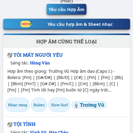
(Hoặc)
Yêu cầu Hợp Âm
Yêu cầu hợp âm & Sheet nhạc
HỢP ÂM CÙNG THỂ LOẠI
TÔI MẤT NGƯỜI YÊU
Sáng tác:
Hồng Vân
Hợp âm theo giọng: Trường Vũ Hợp âm dạo (Capo I.) -
Bolero: [Fm] | [G#/D#] | [Bb/D] | [C#] | [Fm] | [Fm] | [Bb]
| [Bbm] [Fm7] | [G#.D#] | [Fm/C] | [Cm] | [Bbm] | [C] |
[Fm] | [Fm] Tính tôi hay [Fm] buồn từ [C] ngày trót...
Trường Vũ
Nhạc vàng
Bolero
Slow Surf
TỘI TÌNH
Sáng tác:
Vinh Sử
,
Hàn Châu