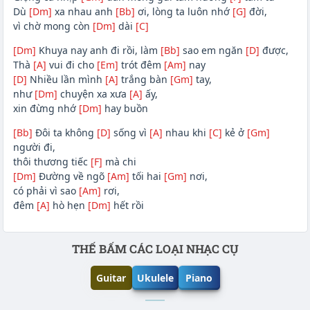
Dù
[Dm]
xa nhau anh
[Bb]
ơi, lòng ta luôn nhớ
[G]
đời,
vì chờ mong còn
[Dm]
dài
[C]
[Dm]
Khuya nay anh đi rồi, làm
[Bb]
sao em ngăn
[D]
được,
Thà
[A]
vui đi cho
[Em]
trót đêm
[Am]
nay
[D]
Nhiều lần mình
[A]
trắng bàn
[Gm]
tay,
như
[Dm]
chuyện xa xưa
[A]
ấy,
xin đừng nhớ
[Dm]
hay buồn
[Bb]
Đôi ta không
[D]
sống vì
[A]
nhau khi
[C]
kẻ ở
[Gm]
người đi,
thôi thương tiếc
[F]
mà chi
[Dm]
Đường về ngõ
[Am]
tối hai
[Gm]
nơi,
có phải vì sao
[Am]
rơi,
đêm
[A]
hò hẹn
[Dm]
hết rồi
Phần nội dung
THẾ BẤM CÁC LOẠI NHẠC CỤ
Guitar
Ukulele
Piano