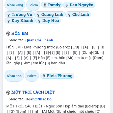
Randy
Đan Nguyên
Nhạc vàng
Bolero
Trường Vũ
Quang Linh
Chế Linh
Duy Khánh
Duy Hòa
HÔN EM
Sáng tác:
Quan Chí Thành
HÔN EM - Elvis Phương Intro (Bolero): [E/B] | [A] | [E] | [B]
| [E] | [A] | [E] | [A] | [B]-[E] [E] | [E] | [E] | [Dbm]-[Gbm] |
[A] | [E] | [A] | [E] Hôn [E] em, hôn [Ab] em từ một [Dbm]
lần, gặp [Gbm] em lúc [B] ban đầu...
Elvis Phương
Nhạc tình
Bolero
MỘT TRỜI CÁCH BIỆT
Sáng tác:
Hoàng Nhạc Đô
MỘT TRỜI CÁCH BIỆT - Ngọc Sơn Hợp âm dạo (Bolero): [D]
| [G]-[Gbm] | [Em] | [A] Một [Gbm] chiều một chiều [D]