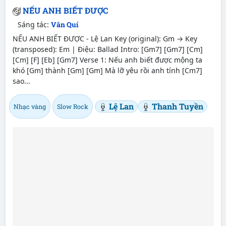
NẾU ANH BIẾT ĐƯỢC
Sáng tác:
Vân Quí
NẾU ANH BIẾT ĐƯỢC - Lệ Lan Key (original): Gm → Key
(transposed): Em | Điệu: Ballad Intro: [Gm7] [Gm7] [Cm]
[Cm] [F] [Eb] [Gm7] Verse 1: Nếu anh biết được mộng ta
khó [Gm] thành [Gm] [Gm] Mà lỡ yêu rồi anh tính [Cm7]
sao...
Lệ Lan
Thanh Tuyền
Nhạc vàng
Slow Rock