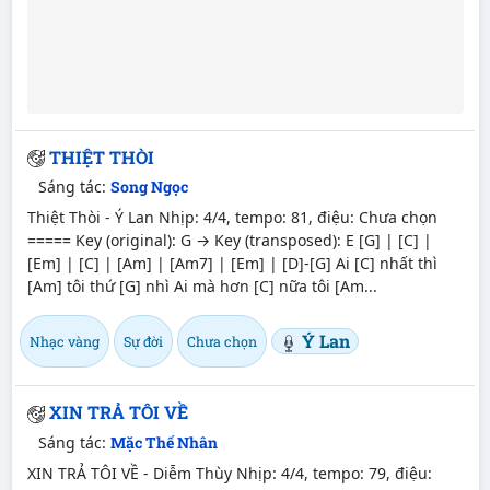
THIỆT THÒI
Sáng tác:
Song Ngọc
Thiệt Thòi - Ý Lan Nhịp: 4/4, tempo: 81, điệu: Chưa chọn
===== Key (original): G → Key (transposed): E [G] | [C] |
[Em] | [C] | [Am] | [Am7] | [Em] | [D]-[G] Ai [C] nhất thì
[Am] tôi thứ [G] nhì Ai mà hơn [C] nữa tôi [Am...
Ý Lan
Nhạc vàng
Sự đời
Chưa chọn
XIN TRẢ TÔI VỀ
Sáng tác:
Mặc Thế Nhân
XIN TRẢ TÔI VỀ - Diễm Thùy Nhịp: 4/4, tempo: 79, điệu: