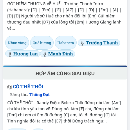
GỞI NIỀM THƯƠNG VỀ HUẾ - Trường Thanh Intro
(Habanera): [D] | [Em] | [G] | [A7] | [D] | [D] | [Em] | [A] |
[D] [D] Người về xứ Huế cho nhắn đôi lời [Em] Gửi niềm
thương đau nhất [D7] của lòng tôi [Bm] Hương Giang lạnh
vắ...
Trường Thanh
Nhạc vàng
Quê hương
Habanera
Hương Lan
Mạnh Đình
HỢP ÂM CÙNG GIAI ĐIỆU
CÓ THẾ THÔI
Sáng tác:
Thông Đạt
CÓ THẾ THÔI - Randy Điệu: Bolero Thôi đừng nói làm [Am]
chi khi tình yêu tan vỡ Đừng nói làm [F] chi, đừng nói làm
[Dm] chi em ơi Em đi đường [C] em, tôi đi đường [G] tôi
Tình nghĩa đôi ta có thế [E7] thôi Đừng trách ngư...