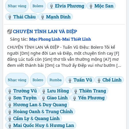
Elvis Phương
Mộc San
Nhạc vàng
Bolero
Thái Châu
Mạnh Đình
CHUYỆN TÌNH LAN VÀ ĐIỆP
Sáng tác:
Mạc Phong Linh-Mai Thiết Lĩnh
CHUYỆN TÌNH LAN VÀ ĐIỆP - Tuấn Vũ Điệu: Bolero Tôi kể
người [Dm] nghe đời Lan và Điệp, một chuyện tình cay [F]
đắng Lúc tuổi còn [Gm] thơ tôi vẫn thường mộng [A7] mơ
đem viết thành bài [Dm] ca Thuở ấy Điệp vui như bướm [...
Tuấn Vũ
Chế Linh
Nhạc vàng
Bolero
Rumba
Trường Vũ
Lưu Hồng
Thiên Trang
Sơn Tuyền
Giao Linh
Yến Phương
Hương Lan
&
Duy Quang
Hoàng Oanh
&
Trung Chỉnh
Cẩm Ly
&
Quang Linh
Mai Quốc Huy
&
Hương Lan