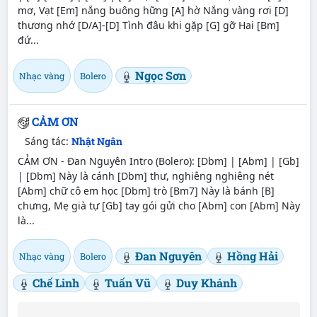
mơ, Vạt [Em] nắng buông hững [A] hờ Nắng vàng rơi [D]
thương nhớ [D/A]-[D] Tình đâu khi gặp [G] gỡ Hai [Bm]
đứ...
Ngọc Sơn
Nhạc vàng
Bolero
CẢM ƠN
Sáng tác:
Nhật Ngân
CẢM ƠN - Đan Nguyên Intro (Bolero): [Dbm] | [Abm] | [Gb]
| [Dbm] Này là cánh [Dbm] thư, nghiêng nghiêng nét
[Abm] chữ cô em học [Dbm] trò [Bm7] Này là bánh [B]
chưng, Mẹ già tự [Gb] tay gói gửi cho [Abm] con [Abm] Này
là...
Đan Nguyên
Hồng Hải
Nhạc vàng
Bolero
Chế Linh
Tuấn Vũ
Duy Khánh