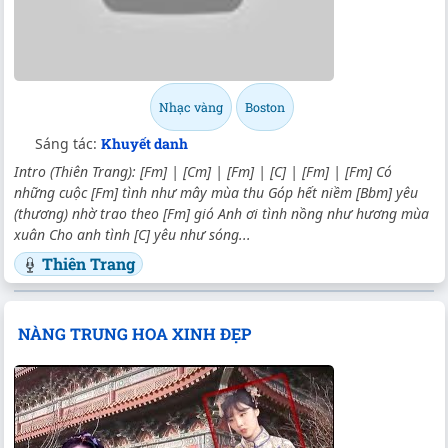
Nhạc vàng
Boston
Sáng tác:
Khuyết danh
Intro (Thiên Trang): [Fm] | [Cm] | [Fm] | [C] | [Fm] | [Fm] Có
những cuộc [Fm] tình như mây mùa thu Góp hết niềm [Bbm] yêu
(thương) nhờ trao theo [Fm] gió Anh ơi tình nồng như hương mùa
xuân Cho anh tình [C] yêu như sóng...
Thiên Trang
NÀNG TRUNG HOA XINH ĐẸP