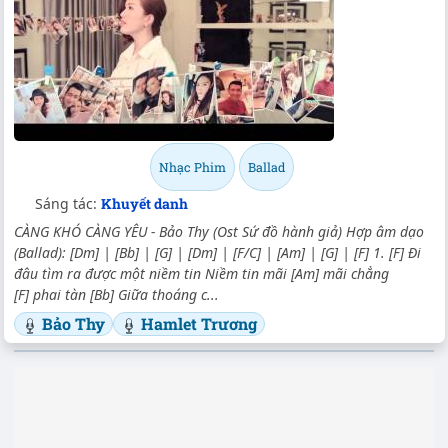
Nhạc Phim
Ballad
Sáng tác:
Khuyết danh
CÀNG KHÓ CÀNG YÊU - Bảo Thy (Ost Sứ đồ hành giả) Hợp âm dạo
(Ballad): [Dm] | [Bb] | [G] | [Dm] | [F/C] | [Am] | [G] | [F] 1. [F] Đi
đâu tìm ra được một niềm tin Niềm tin mãi [Am] mãi chẳng
[F] phai tàn [Bb] Giữa thoáng c...
Bảo Thy
Hamlet Trương