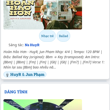
Nhạc trẻ
Ballad
Sáng tác:
Ns HuyR
Hoàn Hảo Hơn - HuyR, Jun Phạm Nhịp: 4/4 | Tempo: 120 BPM |
Điệu: Ballad Key (original): Bbm → Key (transposed): Am Intro:
[Bbm] | [Bbm] | [Fm] | [Fm] | [Gb] | [Gb] | [Fm7] | [Fm7] Verse 1:
Nhìn lại sau [Bbm] bao nhiêu nă...
HuyR
&
Jun Phạm
DÂNG TÌNH