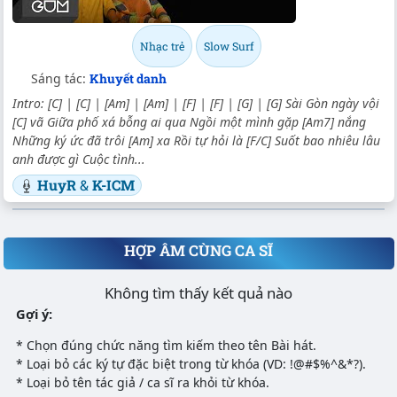
Nhạc trẻ
Slow Surf
Sáng tác:
Khuyết danh
Intro: [C] | [C] | [Am] | [Am] | [F] | [F] | [G] | [G] Sài Gòn ngày vội
[C] vã Giữa phố xá bỗng ai qua Ngồi một mình gặp [Am7] nắng
Những ký ức đã trôi [Am] xa Rồi tự hỏi là [F/C] Suốt bao nhiêu lâu
anh được gì Cuộc tình...
HuyR
&
K-ICM
HỢP ÂM CÙNG CA SĨ
Không tìm thấy kết quả nào
Gợi ý:
* Chọn đúng chức năng tìm kiếm theo tên Bài hát.
* Loại bỏ các ký tự đặc biệt trong từ khóa (VD: !@#$%^&*?).
* Loại bỏ tên tác giả / ca sĩ ra khỏi từ khóa.