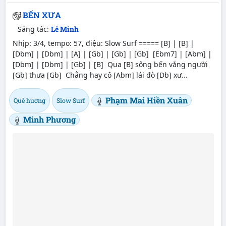
BẾN XƯA
Sáng tác:
Lê Minh
Nhịp: 3/4, tempo: 57, điệu: Slow Surf ===== [B] | [B] |
[Dbm] | [Dbm] | [A] | [Gb] | [Gb] | [Gb] [Ebm7] | [Abm] |
[Dbm] | [Dbm] | [Gb] | [B] Qua [B] sông bến vắng người
[Gb] thưa [Gb] Chẳng hay cô [Abm] lái đò [Db] xư...
Phạm Mai Hiền Xuân
Quê hương
Slow Surf
Minh Phương