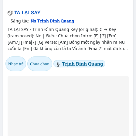
TA LẠI SAY
Sáng tác:
Ns Trịnh Đình Quang
TA LẠI SAY - Trịnh Đình Quang Key (original): C → Key
(transposed): No | Điệu: Chưa chọn Intro: [F] [G] [Em]
[Am7] [Fmaj7] [G] Verse: [Am] Bỗng một ngày nhận ra Nụ
cười ta [Em] đã không còn là ta Và ánh [Fmaj7] mắt đã kh...
Trịnh Đình Quang
Nhạc trẻ
Chưa chọn