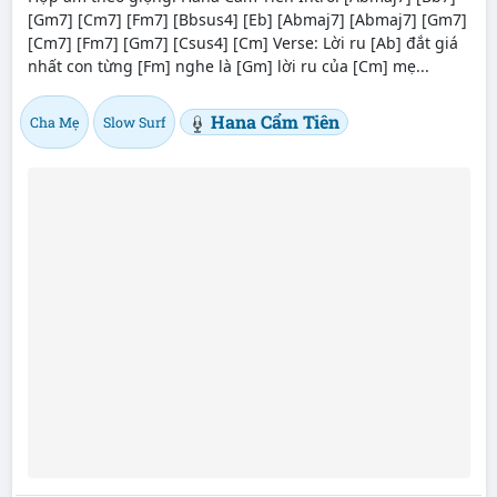
[Gm7] [Cm7] [Fm7] [Bbsus4] [Eb] [Abmaj7] [Abmaj7] [Gm7]
[Cm7] [Fm7] [Gm7] [Csus4] [Cm] Verse: Lời ru [Ab] đắt giá
nhất con từng [Fm] nghe là [Gm] lời ru của [Cm] mẹ...
Hana Cẩm Tiên
Cha Mẹ
Slow Surf