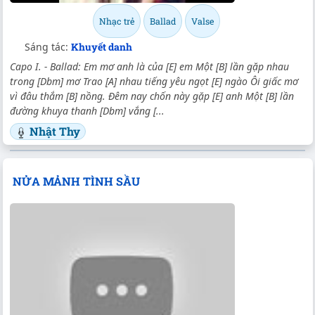
Nhạc trẻ
Ballad
Valse
Sáng tác:
Khuyết danh
Capo I. - Ballad: Em mơ anh là của [E] em Một [B] lần gặp nhau
trong [Dbm] mơ Trao [A] nhau tiếng yêu ngọt [E] ngào Ôi giấc mơ
vì đâu thắm [B] nồng. Đêm nay chốn này gặp [E] anh Một [B] lần
đường khuya thanh [Dbm] vắng [...
Nhật Thy
NỬA MẢNH TÌNH SẦU