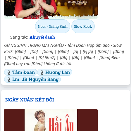
Noel - Giáng Sinh
Slow Rock
Sáng tác:
Khuyết danh
GIÁNG SINH TRONG MÁI NGHÈO - Tâm Đoan Hợp âm dạo - Slow
Rock: [Gbm] | [Db] | [Gbm] | [Gbm] | [A] | [E] [A] | [Dbm] | [Dbm]
| [Dbm] | [Gbm] | [D] [Bm7] | [Db] | [Db] | [Gbm] | [Gbm] Đêm
[Gbm] nay con [Dbm] không được tới...
Tâm Đoan
Hương Lan
Lm. JB Nguyễn Sang
NGÀY XUÂN KẾT ĐÔI