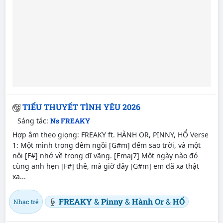
TIỂU THUYẾT TÌNH YÊU 2026
Sáng tác:
Ns FREAKY
Hợp âm theo giọng: FREAKY ft. HÀNH OR, PINNY, HỔ Verse
1: Một mình trong đêm ngồi [G#m] đếm sao trời, và một
nỗi [F#] nhớ về trong dĩ vãng. [Emaj7] Một ngày nào đó
cùng anh hẹn [F#] thề, mà giờ đây [G#m] em đã xa thật
xa...
FREAKY
&
Pinny
&
Hành Or
&
HỔ
Nhạc trẻ