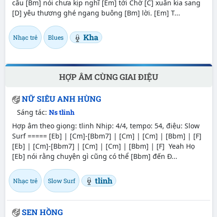
câu [Bm] nói chưa kịp nghĩ [Em] tới Chờ [C] xuân kia sang
[D] yêu thương ghé ngang buông [Bm] lời. [Em] T...
Kha
Nhạc trẻ
Blues
HỢP ÂM CÙNG GIAI ĐIỆU
NỮ SIÊU ANH HÙNG
Sáng tác:
Ns tlinh
Hợp âm theo giọng: tlinh Nhịp: 4/4, tempo: 54, điệu: Slow
Surf ===== [Eb] | [Cm]-[Bbm7] | [Cm] | [Cm] | [Bbm] | [F]
[Eb] | [Cm]-[Bbm7] | [Cm] | [Cm] | [Bbm] | [F] Yeah Họ
[Eb] nói rằng chuyện gì cũng có thể [Bbm] đến Đ...
tlinh
Nhạc trẻ
Slow Surf
SEN HỒNG