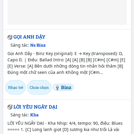
GỌI ANH DẬY
Sáng tác:
Ns Binz
Gọi Anh Dậy - Binz Key (original): E → Key (transposed): D,
Capo II. | Điệu: Ballad Intro: [A] [A] [B] [B] [C#m] [C#m] [E]
[E] Verse: [A] Bên dưới những dòng tin nhắn hỏi thăm [B]
Đúng một chữ seen của anh Không một [C#m...
Binz
Nhạc trẻ
Chưa chọn
LỜI YÊU NGÂY DẠI
Sáng tác:
Kha
LỜI YÊU NGÂY DẠI - Kha Nhịp: 4/4, tempo: 90, điệu: Blues
===== 1. [C] Long lanh giọt [D] sương kia như trôi Là vài