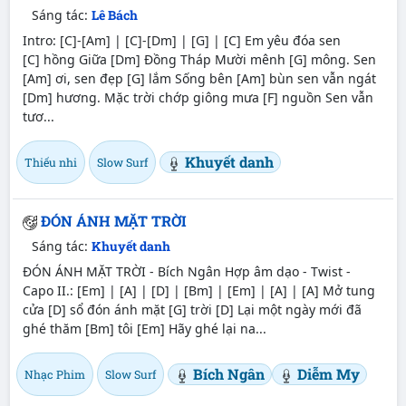
Sáng tác:
Lê Bách
Intro: [C]-[Am] | [C]-[Dm] | [G] | [C] Em yêu đóa sen
[C] hồng Giữa [Dm] Đồng Tháp Mười mênh [G] mông. Sen
[Am] ơi, sen đẹp [G] lắm Sống bên [Am] bùn sen vẫn ngát
[Dm] hương. Mặc trời chớp giông mưa [F] nguồn Sen vẫn
tươ...
Khuyết danh
Thiếu nhi
Slow Surf
ĐÓN ÁNH MẶT TRỜI
Sáng tác:
Khuyết danh
ĐÓN ÁNH MẶT TRỜI - Bích Ngân Hợp âm dạo - Twist -
Capo II.: [Em] | [A] | [D] | [Bm] | [Em] | [A] | [A] Mở tung
cửa [D] sổ đón ánh mặt [G] trời [D] Lại một ngày mới đã
ghé thăm [Bm] tôi [Em] Hãy ghé lại na...
Bích Ngân
Diễm My
Nhạc Phim
Slow Surf