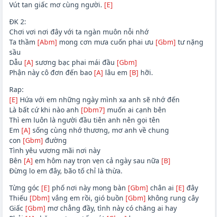
Vút tan giấc mơ cùng người.
[E]
ĐK 2:
Chơi vơi nơi đây với ta ngàn muôn nỗi nhớ
Ta thầm
[Abm]
mong cơn mưa cuốn phai ưu
[Gbm]
tư nặng
sầu
Dẫu
[A]
sương bạc phai mái đầu
[Gbm]
Phận này cô đơn đến bao
[A]
lâu em
[B]
hỡi.
Rap:
[E]
Hứa với em những ngày mình xa anh sẽ nhớ đến
Là bất cứ khi nào anh
[Dbm7]
muốn ai cạnh bên
Thì em luôn là người đầu tiên anh nên gọi tên
Em
[A]
sống cùng nhớ thương, mơ anh về chung
con
[Gbm]
đường
Tình yêu vương mãi nơi này
Bên
[A]
em hôm nay trọn vẹn cả ngày sau nữa
[B]
Đừng lo em đây, bão tố chỉ là thừa.
Từng góc
[E]
phố nơi này mong bàn
[Gbm]
chân ai
[E]
đây
Thiếu
[Dbm]
vắng em rồi, gió buồn
[Gbm]
không rung cây
Giấc
[Gbm]
mơ chẳng đầy, tình này có chăng ai hay