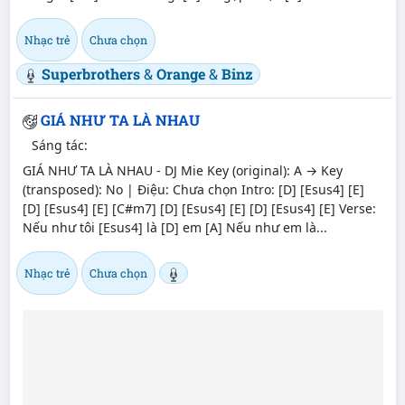
Nhạc trẻ
Chưa chọn
Superbrothers
&
Orange
&
Binz
GIÁ NHƯ TA LÀ NHAU
Sáng tác:
GIÁ NHƯ TA LÀ NHAU - DJ Mie Key (original): A → Key
(transposed): No | Điệu: Chưa chọn Intro: [D] [Esus4] [E]
[D] [Esus4] [E] [C#m7] [D] [Esus4] [E] [D] [Esus4] [E] Verse:
Nếu như tôi [Esus4] là [D] em [A] Nếu như em là...
Nhạc trẻ
Chưa chọn