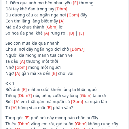
1. Đêm qua anh mơ bên nhau yêu
[E]
thương
Đôi tay khẽ đan trong tay
[Dbm]
Du dương câu ca ngân nga nơi
[Gbm]
đây
Con tim lâng lâng biết mấy
[A]
Mà e ấp chưa thành
[Gbm]
lời
Sợ hoa úa phai khẽ
[A]
rụng rơi.
[B]
|
[E]
Sao cơn mưa kia qua nhanh
Cho ai nơi đây ngẩn ngơ đợi chờ
[Dbm7]
Người kia mong manh tựa cánh ve
Ta dẫu
[A]
thương một thời
Nhớ
[Gbm]
mong một người
Ngỡ
[A]
gần mà xa đến
[B]
chơi vơi.
ĐK 1:
Bởi ánh
[E]
mắt ai cười khiến lòng ta khôi nguôi
Tiếng
[Dbm7]
nói, tiếng cười say lòng
[Gbm]
ta ai ơi
Biết
[A]
em thật gần mà người cứ
[Gbm]
xa ngàn lần
Tơ
[A]
hồng vì ai mãi
[B]
phân vân?
Từng góc
[E]
phố nơi này mong bàn chân ai đây
Thiếu
[Dbm]
vắng em rồi, gió buồn
[Gbm]
không rung cây