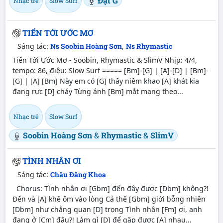
Đạt G
Nhạc trẻ
Slow Surf
TIẾN TỚI ƯỚC MƠ
Sáng tác:
Ns Soobin Hoàng Sơn
,
Ns Rhymastic
Tiến Tới Ước Mơ - Soobin, Rhymastic & SlimV Nhịp: 4/4,
tempo: 86, điệu: Slow Surf ===== [Bm]-[G] | [A]-[D] | [Bm]-
[G] | [A] [Bm] Này em có [G] thấy niềm khao [A] khát kia
đang rực [D] cháy Từng ánh [Bm] mắt mang theo...
Nhạc trẻ
Slow Surf
Soobin Hoàng Sơn
&
Rhymastic
&
SlimV
TÌNH NHÂN ƠI
Sáng tác:
Châu Đăng Khoa
Chorus: Tình nhân ơi [Gbm] đến đây được [Dbm] không?!
Đến và [A] khẽ ôm vào lòng Cả thế [Gbm] giới bỗng nhiên
[Dbm] như chẳng quan [D] trọng Tình nhân [Fm] ơi, anh
đang ở [Cm] đâu?! Làm gì [D] để gặp được [A] nhau...