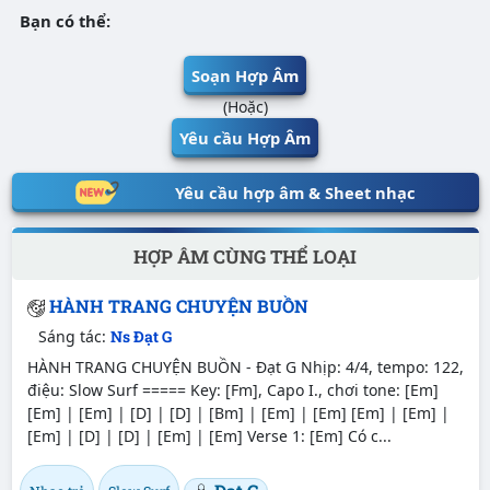
Bạn có thể:
Soạn Hợp Âm
(Hoặc)
Yêu cầu Hợp Âm
Yêu cầu hợp âm & Sheet nhạc
HỢP ÂM CÙNG THỂ LOẠI
HÀNH TRANG CHUYỆN BUỒN
Sáng tác:
Ns Đạt G
HÀNH TRANG CHUYỆN BUỒN - Đạt G Nhịp: 4/4, tempo: 122,
điệu: Slow Surf ===== Key: [Fm], Capo I., chơi tone: [Em]
[Em] | [Em] | [D] | [D] | [Bm] | [Em] | [Em] [Em] | [Em] |
[Em] | [D] | [D] | [Em] | [Em] Verse 1: [Em] Có c...