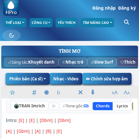
Đăng nhập
|
Đăng ký
THỂ LOẠI
CÔNG CỤ
YÊU THÍCH
TÌM NÂNG CAO
TÌNH MƠ
Sáng tác:
Khuyết danh
Nhạc trẻ
Slow Surf
Thích
Phiên bản (Ca sĩ)
Nhạc - Video
✏️ Chỉnh sửa hợp âm
TRAN Imrich
Tone gốc:
Gb
Chords
Lyrics
N
Intro:
[E]
|
[E]
|
[Dbm]
|
[Dbm]
[A]
|
[Gbm]
|
[A]
|
[B]
|
[E]