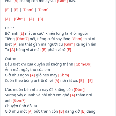
Phải
[A]
chăng cơn mơ ấy vút
[Gbm]
bay.
[E]
|
[E]
|
[Dbm]
|
[Dbm]
[A]
|
[Gbm]
|
[A]
|
[B]
ĐK 1:
Bởi ánh
[E]
mắt ai cười khiến lòng ta khôi nguôi
Tiếng
[Dbm7]
nói, tiếng cười say lòng
[Gbm]
ta ai ơi
Biết
[A]
em thật gần mà người cứ
[Gbm]
xa ngàn lần
Tơ
[A]
hồng vì ai mãi
[B]
phân vân?
[E]
Outro:
Dẫu biết khi xưa duyên số không thành
[Gbm/Db]
Ánh mắt ngày thơ của em
Giờ như ngọn
[A]
gió heo may
[Gbm]
Cuốn theo bóng ai trôi đi về
[A]
nơi rất xa.
[B]
|
[E]
Ước muốn bên nhau nay đã không còn
[Dbm]
Sương vây quanh và nỗi nhớ em ghé
[A]
thăm nơi
anh
[Gbm7]
Chuyện tình đôi ta
Giờ như một
[A]
bức tranh còn
[B]
đang dở
[E]
dang.