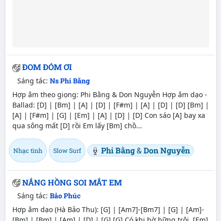
ĐOM ĐÓM ƠI
Sáng tác:
Ns Phi Bằng
Hợp âm theo giọng: Phi Bằng & Don Nguyễn Hợp âm dạo -
Ballad: [D] | [Bm] | [A] | [D] | [F#m] | [A] | [D] | [D] [Bm] |
[A] | [F#m] | [G] | [Em] | [A] | [D] | [D] Con sáo [A] bay xa
qua sông mất [D] rồi Em lấy [Bm] chồ...
Phi Bằng
&
Don Nguyễn
Nhạc tình
Slow Surf
NẮNG HỒNG SOI MẮT EM
Sáng tác:
Bảo Phúc
Hợp âm dạo (Hà Bảo Thu): [G] | [Am7]-[Bm7] | [G] | [Am]-
[Bm] | [Bm] | [Am] | [D] | [G] [G] Có khi hờ hững trôi, [Em]