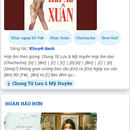
Nhạc ngoại lời Việt
Nhạc Xuân
Chachacha
Slow Surf
Sáng tác:
Khuyết danh
Hợp âm theo giọng: Chung Tử Lưu & Mỹ Huyền Hợp âm dạo
(Chachacha): [G] | [Bm] | [C] | [C] | [D]-[G] | [Bm] | [C] | [D]
[Gmaj7] Không gian vương bao câu [Em] ca [Em] Ngày vui của
[Bm] đôi [F#].. [Bm] ta [C] Bao đêm qu...
Chung Tử Lưu
&
Mỹ Huyền
HOÀN HẢO HƠN