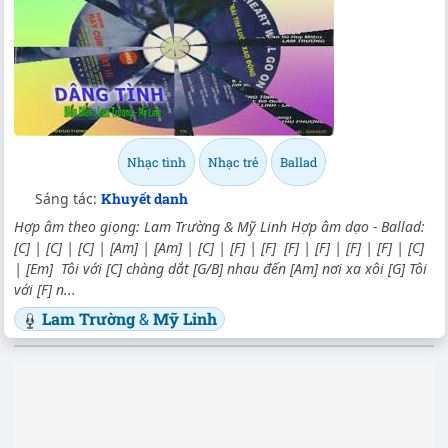
Nhạc tình
Nhạc trẻ
Ballad
Sáng tác:
Khuyết danh
Hợp âm theo giọng: Lam Trường & Mỹ Linh Hợp âm dạo - Ballad:
[C] | [C] | [C] | [Am] | [Am] | [C] | [F] | [F] [F] | [F] | [F] | [F] | [C]
| [Em] Tôi với [C] chàng dắt [G/B] nhau đến [Am] nơi xa xôi [G] Tôi
với [F] n...
Lam Trường
&
Mỹ Linh