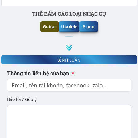
Phần nội dung
THẾ BẤM CÁC LOẠI NHẠC CỤ
Guitar
Ukulele
Piano
BÌNH LUẬN
Thông tin liên hệ của bạn
(*)
Báo lỗi / Góp ý