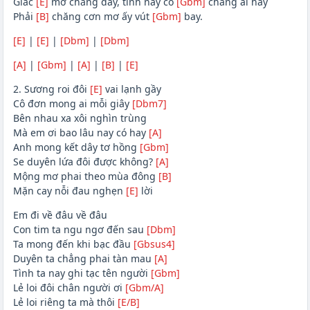
Giấc
[E]
mơ chẳng đầy, tình này có
[Gbm]
chăng ai hay
Phải
[B]
chăng cơn mơ ấy vút
[Gbm]
bay.
[E]
|
[E]
|
[Dbm]
|
[Dbm]
[A]
|
[Gbm]
|
[A]
|
[B]
|
[E]
2. Sương roi đôi
[E]
vai lạnh gầy
Cô đơn mong ai mỗi giây
[Dbm7]
Bên nhau xa xôi nghìn trùng
Mà em ơi bao lâu nay có hay
[A]
Anh mong kết dây tơ hồng
[Gbm]
Se duyên lứa đôi được không?
[A]
Mộng mơ phai theo mùa đông
[B]
Mặn cay nỗi đau nghẹn
[E]
lời
Em đi về đâu về đâu
Con tim ta ngu ngơ đến sau
[Dbm]
Ta mong đến khi bạc đầu
[Gbsus4]
Duyên ta chẳng phai tàn mau
[A]
Tình ta nay ghi tạc tên người
[Gbm]
Lẻ loi đôi chân người ơi
[Gbm/A]
Lẻ loi riêng ta mà thôi
[E/B]