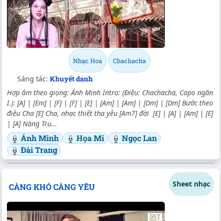
Nhạc Hoa
Chachacha
Sáng tác:
Khuyết danh
Hợp âm theo giọng: Ánh Minh Intro: (Điệu: Chachacha, Capo ngăn
I.): [A] | [Em] | [F] | [F] | [E] | [Am] | [Am] | [Dm] | [Dm] Bước theo
điệu Cha [E] Cha, nhạc thiết tha yêu [Am7] đời [E] | [A] | [Am] | [E]
| [A] Nàng Tru...
Ánh Minh
Họa Mi
Ngọc Lan
Đài Trang
Sheet nhạc
CÀNG KHÓ CÀNG YÊU