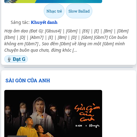
Nhạc trẻ
Slow Ballad
Sáng tác:
Khuyết danh
Hợp âm dạo (Đạt G): [Gbsus4] | [Gbm] | [E6] | [E] | [Bm] | [Dbm]
[Ebm] | [D] | [Abm7] | [E] | [Bm] | [D] | [Gbm] [Gbm7] Còn buồn
không em [Gbm7] , Sao đêm [Dbm] về lặng im một [Gbm] mình
Chuyện buồn qua chưa, đừng khóc [...
Đạt G
SÀI GÒN CỦA ANH