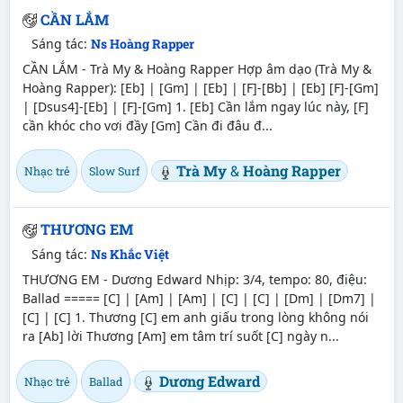
CẦN LẮM
Sáng tác:
Ns Hoàng Rapper
CẦN LẮM - Trà My & Hoàng Rapper Hợp âm dạo (Trà My &
Hoàng Rapper): [Eb] | [Gm] | [Eb] | [F]-[Bb] | [Eb] [F]-[Gm]
| [Dsus4]-[Eb] | [F]-[Gm] 1. [Eb] Cần lắm ngay lúc này, [F]
cần khóc cho vơi đầy [Gm] Cần đi đâu đ...
Trà My
&
Hoàng Rapper
Nhạc trẻ
Slow Surf
THƯƠNG EM
Sáng tác:
Ns Khắc Việt
THƯƠNG EM - Dương Edward Nhịp: 3/4, tempo: 80, điệu:
Ballad ===== [C] | [Am] | [Am] | [C] | [C] | [Dm] | [Dm7] |
[C] | [C] 1. Thương [C] em anh giấu trong lòng không nói
ra [Ab] lời Thương [Am] em tâm trí suốt [C] ngày n...
Dương Edward
Nhạc trẻ
Ballad