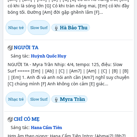
có khi là sóng lớn [G] Có khi tràn nắng mai, [Em] có khi đầy
bóng tối. Đường [Am] đời gập ghềnh lắm [F]...
Hà Bảo Thu
Nhạc trẻ
Slow Surf
NGƯỜI TA
Sáng tác:
Huỳnh Quốc Huy
NGƯỜI TA - Myra Trần Nhịp: 4/4, tempo: 125, điệu: Slow
Surf ===== [Em] | [Ab] | [C] | [Am7] | [Am] | [C] | [B] | [B]
| [Em] 1. Anh đi và anh nói anh cần [Am7] nghĩ suy chuyện
[C] chúng mình [F] Anh không còn cảm [E] giác...
Myra Trần
Nhạc trẻ
Slow Surf
CHỈ CÓ MẸ
Sáng tác:
Hana Cẩm Tiên
Hợp âm theo giọng: Hana Cẩm Tiên Intro: [Abmaj7] [Bb7]