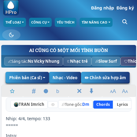
Đăng nhập
|
Đăng ký
THỂ LOẠI
CÔNG CỤ
YÊU THÍCH
TÌM NÂNG CAO
AI CŨNG CÓ MỘT MỐI TÌNH BUỒN
Sáng tác:
Ns Vicky Nhung
Nhạc trẻ
Slow Surf
Thíc
Phiên bản (Ca sĩ)
Nhạc - Video
✏️ Chỉnh sửa hợp âm
TRAN Imrich
Tone gốc:
Dm
Chords
Lyrics
Nhịp: 4/4, tempo: 133
=====
Intro: