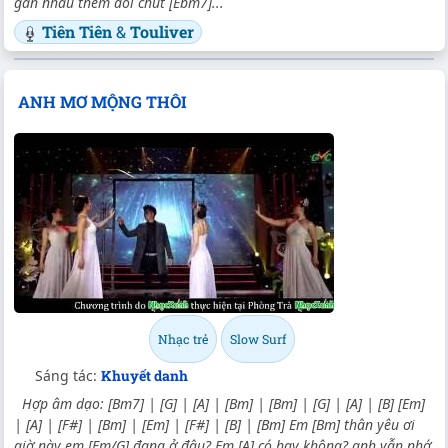
gần nhau thêm đôi chút [Ebm7]...
Tiên Tiên
&
Touliver
ANH MƠ MỘNG THÔI
Nhạc trẻ
Slow Surf
Sáng tác:
Khuyết danh
Hợp âm dạo: [Bm7] | [G] | [A] | [Bm] | [Bm] | [G] | [A] | [B] [Em]
| [A] | [F#] | [Bm] | [Em] | [F#] | [B] | [Bm] Em [Bm] thân yêu ơi
giờ này em [Em/G] đang ở đâu? Em [A] có hay không? anh vẫn nhớ