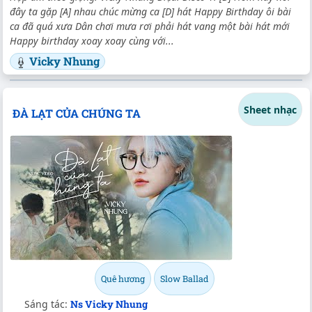
đây ta gặp [A] nhau chúc mừng ca [D] hát Happy Birthday ôi bài
ca đã quá xưa Dân chơi mưa rơi phải hát vang một bài hát mới
Happy birthday xoay xoay cùng với...
Vicky Nhung
Sheet nhạc
ĐÀ LẠT CỦA CHÚNG TA
Quê hương
Slow Ballad
Sáng tác:
Ns Vicky Nhung