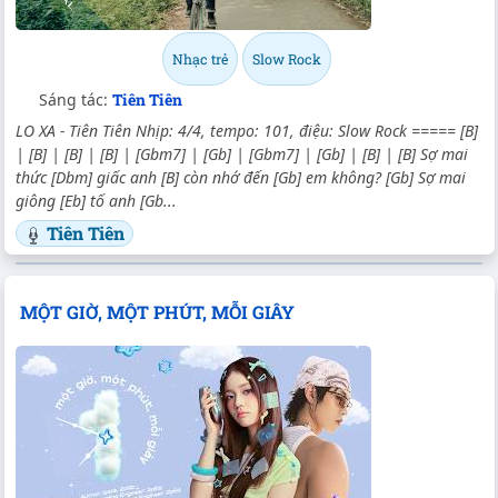
Nhạc trẻ
Slow Rock
Sáng tác:
Tiên Tiên
LO XA - Tiên Tiên Nhịp: 4/4, tempo: 101, điệu: Slow Rock ===== [B]
| [B] | [B] | [B] | [Gbm7] | [Gb] | [Gbm7] | [Gb] | [B] | [B] Sợ mai
thức [Dbm] giấc anh [B] còn nhớ đến [Gb] em không? [Gb] Sợ mai
giông [Eb] tố anh [Gb...
Tiên Tiên
MỘT GIỜ, MỘT PHÚT, MỖI GIÂY