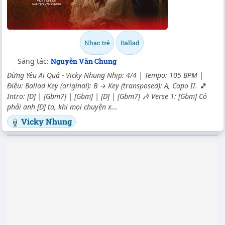
Nhạc trẻ
Ballad
Sáng tác:
Nguyễn Văn Chung
Đừng Yêu Ai Quá - Vicky Nhung Nhịp: 4/4 | Tempo: 105 BPM |
Điệu: Ballad Key (original): B → Key (transposed): A, Capo II. 🎵
Intro: [D] | [Gbm7] | [Gbm] | [D] | [Gbm7] 🎶 Verse 1: [Gbm] Có
phải anh [D] ta, khi mọi chuyện x...
Vicky Nhung