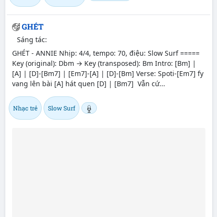
GHÉT
Sáng tác:
GHÉT - ANNIE Nhịp: 4/4, tempo: 70, điệu: Slow Surf =====
Key (original): Dbm → Key (transposed): Bm Intro: [Bm] |
[A] | [D]-[Bm7] | [Em7]-[A] | [D]-[Bm] Verse: Spoti-[Em7] fy
vang lên bài [A] hát quen [D] | [Bm7] Vẫn cứ...
Nhạc trẻ
Slow Surf