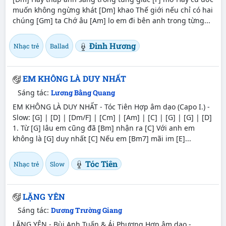
muốn không ngừng khát [Dm] khao Thế giới nếu chỉ có hai
chúng [Gm] ta Chớ âu [Am] lo em đi bên anh trong từng...
Đinh Hương
Nhạc trẻ
Ballad
EM KHÔNG LÀ DUY NHẤT
Sáng tác:
Lương Bằng Quang
EM KHÔNG LÀ DUY NHẤT - Tóc Tiên Hợp âm dạo (Capo I.) -
Slow: [G] | [D] | [Dm/F] | [Cm] | [Am] | [C] | [G] | [G] | [D]
1. Từ [G] lâu em cũng đã [Bm] nhận ra [C] Với anh em
không là [G] duy nhất [C] Nếu em [Bm7] mãi im [E]...
Tóc Tiên
Nhạc trẻ
Slow
LẶNG YÊN
Sáng tác:
Dương Trường Giang
LẶNG YÊN - Bùi Anh Tuấn & Ái Phương Hợp âm dạo -