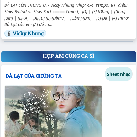
ĐÀ LẠT CỦA CHÚNG TA - Vicky Nhung Nhịp: 4/4, tempo: 81, điệu:
Slow Ballad or Slow Surf ===== Capo I,: [D] | [E]-[Dbm] | [Gbm]-
[Bm] | [E]-[A] | [A]-[D] [E]-[Dbm7] | [Gbm]-[Bm] | [E]-[A] | [A] Intro:
Đà Lạt của em [A] đó m...
Vicky Nhung
HỢP ÂM CÙNG CA SĨ
Sheet nhạc
ĐÀ LẠT CỦA CHÚNG TA