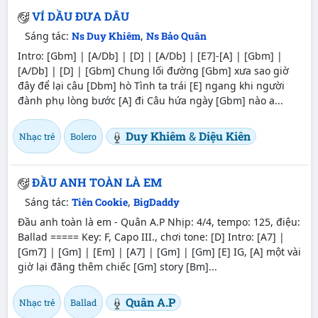
VÍ DẦU ĐƯA DÂU
Sáng tác:
Ns Duy Khiêm
,
Ns Bảo Quân
Intro: [Gbm] | [A/Db] | [D] | [A/Db] | [E7]-[A] | [Gbm] |
[A/Db] | [D] | [Gbm] Chung lối đường [Gbm] xưa sao giờ
đây để lại câu [Dbm] hò Tình ta trái [E] ngang khi người
đành phụ lòng bước [A] đi Câu hứa ngày [Gbm] nào a...
Duy Khiêm
&
Diệu Kiên
Nhạc trẻ
Bolero
ĐẦU ANH TOÀN LÀ EM
Sáng tác:
Tiên Cookie
,
BigDaddy
Đầu anh toàn là em - Quân A.P Nhịp: 4/4, tempo: 125, điệu:
Ballad ===== Key: F, Capo III., chơi tone: [D] Intro: [A7] |
[Gm7] | [Gm] | [Em] | [A7] | [Gm] | [Gm] [E] IG, [A] một vài
giờ lại đăng thêm chiếc [Gm] story [Bm]...
Quân A.P
Nhạc trẻ
Ballad