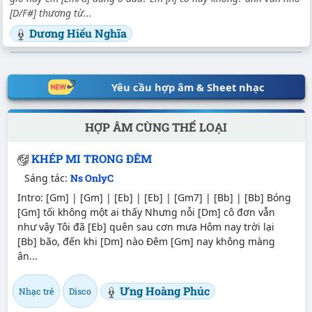
[D/F#] thương từ...
Dương Hiếu Nghĩa
Yêu cầu hợp âm & Sheet nhạc
HỢP ÂM CÙNG THỂ LOẠI
KHÉP MI TRONG ĐÊM
Sáng tác:
Ns OnlyC
Intro: [Gm] | [Gm] | [Eb] | [Eb] | [Gm7] | [Bb] | [Bb] Bóng
[Gm] tối không một ai thấy Nhưng nỗi [Dm] cô đơn vẫn
như vậy Tôi đã [Eb] quên sau cơn mưa Hôm nay trời lại
[Bb] bão, đến khi [Dm] nào Đêm [Gm] nay không màng
ân...
Ưng Hoàng Phúc
Nhạc trẻ
Disco