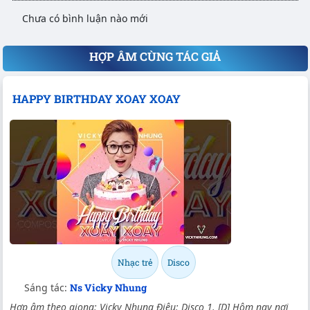
Chưa có bình luận nào mới
HỢP ÂM CÙNG TÁC GIẢ
HAPPY BIRTHDAY XOAY XOAY
Nhạc trẻ
Disco
Sáng tác:
Ns Vicky Nhung
Hợp âm theo giọng: Vicky Nhung Điệu: Disco 1. [D] Hôm nay nơi