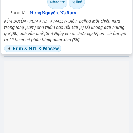
Nhạc trẻ
Ballad
Sáng tác:
Hưng Nguyễn
,
Ns Rum
KÉM DUYÊN - RUM X NIT X MASEW Điệu: Ballad Một chiều mưa
trong lòng [Ebm] anh thấm bao nỗi sầu [F] Dù không đau nhưng
giờ [Bb] anh vẫn nhớ [Gm] Ngày em đi chưa kịp [F] ôm cái ôm giã
từ Lệ hoen mi phận hồng nhan kém [Bb]...
Rum
&
NIT
&
Masew