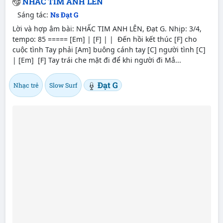
NHẤC TIM ANH LÊN
Sáng tác:
Ns Đạt G
Lời và hợp âm bài: NHẤC TIM ANH LÊN, Đạt G. Nhịp: 3/4,
tempo: 85 ===== [Em] | [F] | | Đến hồi kết thúc [F] cho
cuộc tình Tay phải [Am] buông cánh tay [C] người tình [C]
| [Em] [F] Tay trái che mặt đi để khi người đi Mắ...
Đạt G
Nhạc trẻ
Slow Surf