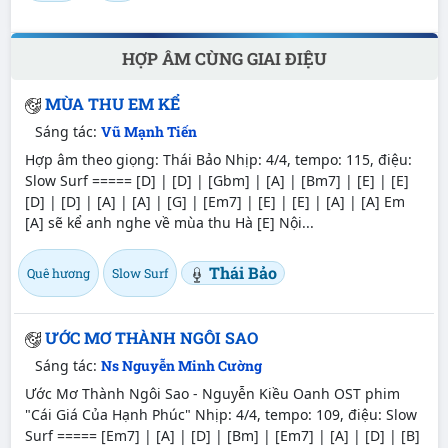
HỢP ÂM CÙNG GIAI ĐIỆU
MÙA THU EM KỂ
Sáng tác:
Vũ Mạnh Tiến
Hợp âm theo giọng: Thái Bảo Nhịp: 4/4, tempo: 115, điệu:
Slow Surf ===== [D] | [D] | [Gbm] | [A] | [Bm7] | [E] | [E]
[D] | [D] | [A] | [A] | [G] | [Em7] | [E] | [E] | [A] | [A] Em
[A] sẽ kể anh nghe về mùa thu Hà [E] Nội...
Thái Bảo
Quê hương
Slow Surf
ƯỚC MƠ THÀNH NGÔI SAO
Sáng tác:
Ns Nguyễn Minh Cường
Ước Mơ Thành Ngôi Sao - Nguyễn Kiều Oanh OST phim
"Cái Giá Của Hạnh Phúc" Nhịp: 4/4, tempo: 109, điệu: Slow
Surf ===== [Em7] | [A] | [D] | [Bm] | [Em7] | [A] | [D] | [B]