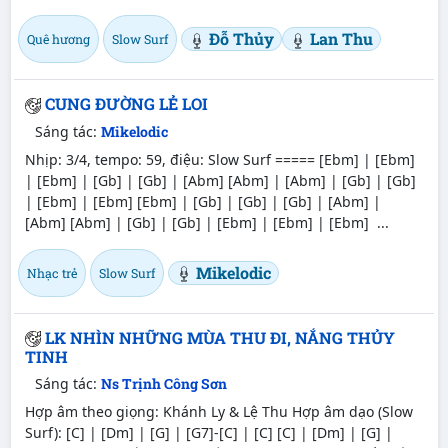
Đỗ Thủy
Lan Thu
Quê hương
Slow Surf
CUNG ĐƯỜNG LẺ LOI
Sáng tác:
Mikelodic
Nhịp: 3/4, tempo: 59, điệu: Slow Surf ===== [Ebm] | [Ebm]
| [Ebm] | [Gb] | [Gb] | [Abm] [Abm] | [Abm] | [Gb] | [Gb]
| [Ebm] | [Ebm] [Ebm] | [Gb] | [Gb] | [Gb] | [Abm] |
[Abm] [Abm] | [Gb] | [Gb] | [Ebm] | [Ebm] | [Ebm] ...
Mikelodic
Nhạc trẻ
Slow Surf
LK NHÌN NHỮNG MÙA THU ĐI, NẮNG THỦY
TINH
Sáng tác:
Ns Trịnh Công Sơn
Hợp âm theo giọng: Khánh Ly & Lệ Thu Hợp âm dạo (Slow
Surf): [C] | [Dm] | [G] | [G7]-[C] | [C] [C] | [Dm] | [G] |