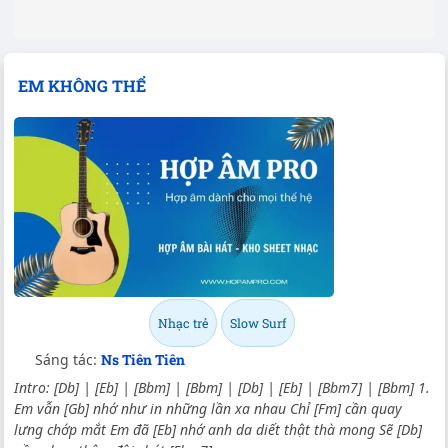
EM KHÔNG THỂ
Nhạc trẻ
Slow Surf
Sáng tác:
Ns Tiên Tiên
Intro: [Db] | [Eb] | [Bbm] | [Bbm] | [Db] | [Eb] | [Bbm7] | [Bbm] 1.
Em vẫn [Gb] nhớ như in những lần xa nhau Chỉ [Fm] cần quay
lưng chớp mắt Em đã [Eb] nhớ anh da diết thật thà mong Sẽ [Db]