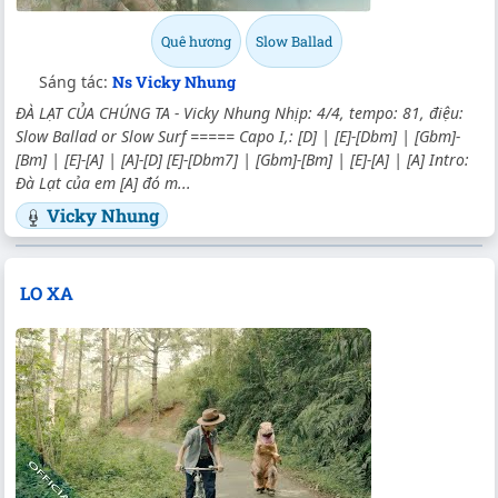
Quê hương
Slow Ballad
Sáng tác:
Ns Vicky Nhung
ĐÀ LẠT CỦA CHÚNG TA - Vicky Nhung Nhịp: 4/4, tempo: 81, điệu:
Slow Ballad or Slow Surf ===== Capo I,: [D] | [E]-[Dbm] | [Gbm]-
[Bm] | [E]-[A] | [A]-[D] [E]-[Dbm7] | [Gbm]-[Bm] | [E]-[A] | [A] Intro:
Đà Lạt của em [A] đó m...
Vicky Nhung
LO XA