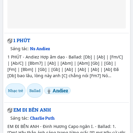
1 PHÚT
Sáng tác:
Ns Andiez
1 PHÚT - Andiez Hợp âm dạo - Ballad: [Db] | [Ab] | [Fm/C]
| [Ab/C] | [Bbm7] | [Ab] | [Abm] | [Abm] [Gb] | [Gb] |
[Fm] | [Bbm] | [Gb] | [Gb] | [Ab] | [Ab] | [Ab] | [Ab] Đã
[Db] bao lâu, lòng này anh [C] chẳng nói [Fm7] Nó...
Andiez
Nhạc trẻ
Ballad
EM ĐI BÊN ANH
Sáng tác:
Charlie Puth
EM ĐI BÊN ANH - Đinh Hương Capo ngăn I. - Ballad: 1.
[Dm] Hãy thắp ánh sáng trong từng giấc [F] mơ Hãy cứ ước