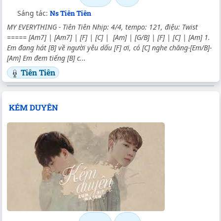
Sáng tác:
Ns Tiên Tiên
MY EVERYTHING - Tiên Tiên Nhịp: 4/4, tempo: 121, điệu: Twist
===== [Am7] | [Am7] | [F] | [C] | [Am] | [G/B] | [F] | [C] | [Am] 1.
Em đang hát [B] về người yêu dấu [F] ơi, có [C] nghe chăng-[Em/B]-
[Am] Em đem tiếng [B] c...
Tiên Tiên
KÉM DUYÊN