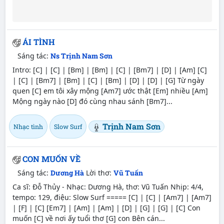
ÁI TÌNH
Sáng tác:
Ns Trịnh Nam Sơn
Intro: [C] | [C] | [Bm] | [Bm] | [C] | [Bm7] | [D] | [Am] [C]
| [C] | [Bm7] | [Bm] | [C] | [Bm] | [D] | [D] | [G] Từ ngày
quen [C] em tôi xây mộng [Am7] ước thật [Em] nhiều [Am]
Mộng ngày nào [D] đó cùng nhau sánh [Bm7]...
Trịnh Nam Sơn
Nhạc tình
Slow Surf
CON MUỐN VỀ
Sáng tác:
Dương Hà
Lời thơ:
Vũ Tuấn
Ca sĩ: Đỗ Thủy - Nhạc: Dương Hà, thơ: Vũ Tuấn Nhịp: 4/4,
tempo: 129, điệu: Slow Surf ===== [C] | [C] | [Am7] | [Am7]
| [F] | [C] [Em7] | [Am] | [Am] | [D] | [G] | [G] | [C] Con
muốn [C] về nơi ấy tuổi thơ [G] con Bên cán...