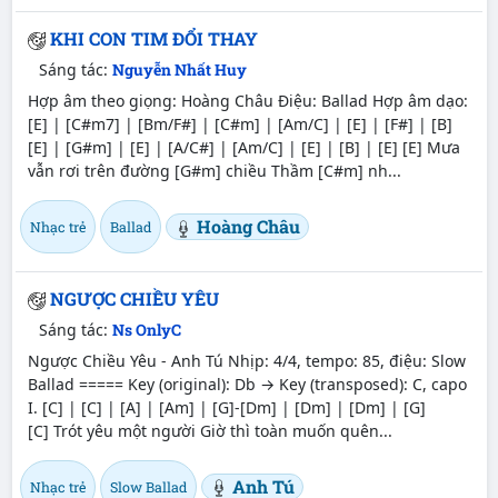
KHI CON TIM ĐỔI THAY
Sáng tác:
Nguyễn Nhất Huy
Hợp âm theo giọng: Hoàng Châu Điệu: Ballad Hợp âm dạo:
[E] | [C#m7] | [Bm/F#] | [C#m] | [Am/C] | [E] | [F#] | [B]
[E] | [G#m] | [E] | [A/C#] | [Am/C] | [E] | [B] | [E] [E] Mưa
vẫn rơi trên đường [G#m] chiều Thầm [C#m] nh...
Hoàng Châu
Nhạc trẻ
Ballad
NGƯỢC CHIỀU YÊU
Sáng tác:
Ns OnlyC
Ngược Chiều Yêu - Anh Tú Nhịp: 4/4, tempo: 85, điệu: Slow
Ballad ===== Key (original): Db → Key (transposed): C, capo
I. [C] | [C] | [A] | [Am] | [G]-[Dm] | [Dm] | [Dm] | [G]
[C] Trót yêu một người Giờ thì toàn muốn quên...
Anh Tú
Nhạc trẻ
Slow Ballad