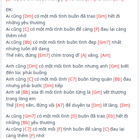
ĐK:
Ai cũng
[Dm]
có một mối tình buồn đã trao
[Gm]
hết đi
những yêu thương
Ai cũng
[C]
có một mối tình buồn để càng
[F]
đau lại càng
thêm nhớ
Ai cũng
[Bb]
có một mối tình buồn tình đẹp
[Gm7]
nhất
nhưng luôn dở dang
Thế nên, đừng
[Em7]
chìm trong dĩ
[A]
vãng.
[Am]
Anh cũng
[Dm]
có một mối tình buồn nhưng anh
[Gm]
biết
đến lúc phải buông
Anh cũng
[C]
có một mối tình
[C7]
buồn từng quặn
[Bb]
đau
nhưng phải bước
[Dm]
tiếp
Anh sẽ
[Bb]
xóa đi mối tình buồn từng là
[Gm]
vết thương
trong lòng em
Thế
[Em]
nên, đừng vội
[A7]
để duyên ta
[Dm]
lỡ làng.
[Dm]
Ai cũng
[Gm7]
có một mối tình
[D]
buồn đã trao
[Eb]
hết đi
những
[Bb]
yêu thương
Ai cũng
[C7]
có một mối
[F]
tình buồn để càng
[C]
đau lại
càng thêm
[F]
nhớ