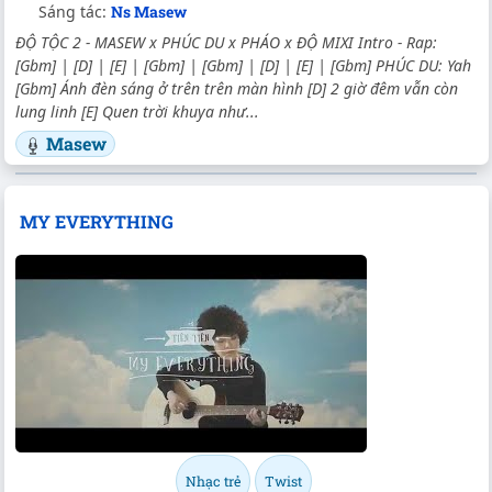
Sáng tác:
Ns Masew
ĐỘ TỘC 2 - MASEW x PHÚC DU x PHÁO x ĐỘ MIXI Intro - Rap:
[Gbm] | [D] | [E] | [Gbm] | [Gbm] | [D] | [E] | [Gbm] PHÚC DU: Yah
[Gbm] Ánh đèn sáng ở trên trên màn hình [D] 2 giờ đêm vẫn còn
lung linh [E] Quen trời khuya như...
Masew
MY EVERYTHING
Nhạc trẻ
Twist