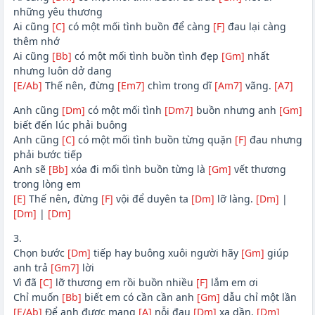
những yêu thương
Ai cũng
[C]
có một mối tình buồn để càng
[F]
đau lại càng
thêm nhớ
Ai cũng
[Bb]
có một mối tình buồn tình đẹp
[Gm]
nhất
nhưng luôn dở dang
[E/Ab]
Thế nên, đừng
[Em7]
chìm trong dĩ
[Am7]
vãng.
[A7]
Anh cũng
[Dm]
có một mối tình
[Dm7]
buồn nhưng anh
[Gm]
biết đến lúc phải buông
Anh cũng
[C]
có một mối tình buồn từng quặn
[F]
đau nhưng
phải bước tiếp
Anh sẽ
[Bb]
xóa đi mối tình buồn từng là
[Gm]
vết thương
trong lòng em
[E]
Thế nên, đừng
[F]
vội để duyên ta
[Dm]
lỡ làng.
[Dm]
|
[Dm]
|
[Dm]
3.
Chọn bước
[Dm]
tiếp hay buông xuôi người hãy
[Gm]
giúp
anh trả
[Gm7]
lời
Vì đã
[C]
lỡ thương em rồi buồn nhiều
[F]
lắm em ơi
Chỉ muốn
[Bb]
biết em có cần cần anh
[Gm]
dẫu chỉ một lần
[E/Ab]
Để anh được mang
[A]
nỗi đau
[Dm]
xa dần.
[Dm]