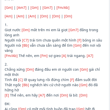
[Gm]
|
[Am7]
|
[Gm]
|
[Gm7]
|
[Fm/Ab]
[Am]
|
[Am]
|
[Am]
|
[Dm]
|
[Dm]
|
[Dm]
1.
Giọt nước
[Dm]
mắt trên mi em là giọt
[Gm7]
đắng trong
lòng anh
Người nói
[C7]
trái tim chưa quên một hình
[F]
bóng in sâu
Người nói
[Bb]
vẫn chưa sẵn sàng để tìm
[Gm]
đến nơi vội
vàng
[Fm/Ab]
Thế nên, em
[Fm]
sợ gieo
[A]
trái ngang.
[A7]
2.
Chẳng xứng
[Dm]
đáng đâu em ơi người con
[Gm]
gái chỉ
một thời
Tình đã
[C]
lỡ quay lưng rồi đừng chìm
[F]
đắm suốt đời
Thật ngốc
[Bb]
nghếch khi cứ chờ người nào
[Gm]
đó đã
hững hờ
[E]
Thế nên, em hãy
[A7]
đến nơi
[Dm]
là bờ.
[Dm]
ĐK:
Ai cũng
[Dm]
có một mối tình buồn đã trao
[Gm]
hết đi