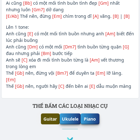
Ai cũng
[Bb]
có một mối tình buồn tình đẹp
[Gm]
nhất
nhưng luôn
[Gm7]
dở dang
[E/Ab]
Thế nên, đừng
[Em]
chìm trong dĩ
[A]
vãng.
[B]
|
[B]
Lên 1 tone:
Anh cũng
[E]
có một mối tình buồn nhưng anh
[Am]
biết đến
lúc phải buông
Anh cũng
[Dm]
có một mối
[Dm7]
tình buồn từng quặn
[G]
đau nhưng phải
[Bm]
bước tiếp
Anh sẽ
[C]
xóa đi mối tình buồn từng là
[Am]
vết thương
trong lòng em
Thế
[Gb]
nên, đừng vội
[Bm7]
để duyên ta
[Em]
lỡ làng.
[Em]
Thế
[Gb]
nên, người hãy
[C]
đến bên ai
[E]
dẫu muộn màng
Phần nội dung
THẾ BẤM CÁC LOẠI NHẠC CỤ
Guitar
Ukulele
Piano