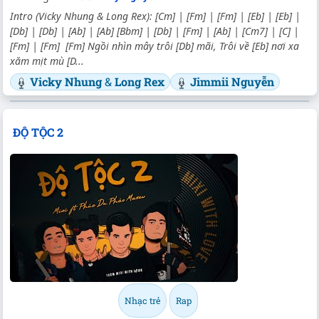
Intro (Vicky Nhung & Long Rex): [Cm] | [Fm] | [Fm] | [Eb] | [Eb] |
[Db] | [Db] | [Ab] | [Ab] [Bbm] | [Db] | [Fm] | [Ab] | [Cm7] | [C] |
[Fm] | [Fm] [Fm] Ngồi nhìn mây trôi [Db] mãi, Trôi về [Eb] nơi xa
xăm mịt mù [D...
Vicky Nhung
&
Long Rex
Jimmii Nguyễn
ĐỘ TỘC 2
Nhạc trẻ
Rap