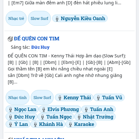
| [Em7] Giữa màn đêm anh [D] đèn hát phiêu lung li...
Nguyễn Kiều Oanh
Nhạc trẻ
Slow Surf
ĐỂ QUÊN CON TIM
Sáng tác:
Đức Huy
ĐỂ QUÊN CON TIM - Kenny Thái Hợp âm dạo (Slow Surf):
[B] | [Gb] | [B] | [Dbm] | [Ebm]-[E] | [Gb]-[B] | [Abm]-[Gb]
Gọi thầm tên [B] em khi nắng chiều nhạt ngoài [E]
sân [Dbm] Trở về [Gb] Cali anh nghe nhớ nhung giăng
[B]...
Kenny Thái
Tuấn Vũ
Nhạc tình
Slow Surf
Ngọc Lan
Elvis Phương
Tuấn Anh
Đức Huy
Tuấn Ngọc
Nhật Trường
Ý Lan
Khánh Hà
Karaoke