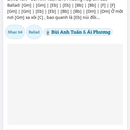
Ballad: [Gm] | [Gm] | [Eb] | [Eb] | [Bb] | [Bb] | [F] | [F]
[Gm] | [Gm] | [Eb] | [Eb] | [Bb] | [Bb] | [Dm] | [Dm] Ở một
nơi [Gm] xa xôi [C] , bao quanh là [Eb] núi đồi...
Bùi Anh Tuấn
&
Ái Phương
Nhạc trẻ
Ballad