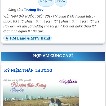
Nhạc trẻ
Disco
Sáng tác:
Trường Huy
VIỆT NAM ĐẤT NƯỚC TUYỆT VỜI - FM Band & MTV Band Intro -
Disco: [C] | [C] [Am] | [Am] | [C] | [C] | [Am] | [Am] | [C] | [C] [F]
Hãy đến với quê [G] hương của tôi [Em] Một đất nước chứa [C]
chan tình người [F] Nụ cườ...
FM Band
&
MTV Band
HỢP ÂM CÙNG CA SĨ
KỶ NIỆM THÂN THƯƠNG