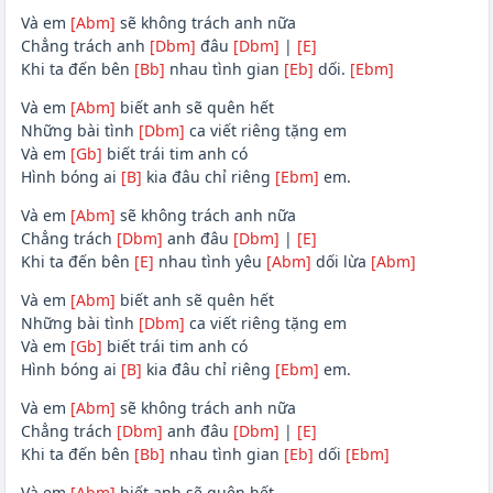
Và em
[Abm]
sẽ không trách anh nữa
Chẳng trách anh
[Dbm]
đâu
[Dbm]
|
[E]
Khi ta đến bên
[Bb]
nhau tình gian
[Eb]
dối.
[Ebm]
Và em
[Abm]
biết anh sẽ quên hết
Những bài tình
[Dbm]
ca viết riêng tặng em
Và em
[Gb]
biết trái tim anh có
Hình bóng ai
[B]
kia đâu chỉ riêng
[Ebm]
em.
Và em
[Abm]
sẽ không trách anh nữa
Chẳng trách
[Dbm]
anh đâu
[Dbm]
|
[E]
Khi ta đến bên
[E]
nhau tình yêu
[Abm]
dối lừa
[Abm]
Và em
[Abm]
biết anh sẽ quên hết
Những bài tình
[Dbm]
ca viết riêng tặng em
Và em
[Gb]
biết trái tim anh có
Hình bóng ai
[B]
kia đâu chỉ riêng
[Ebm]
em.
Và em
[Abm]
sẽ không trách anh nữa
Chẳng trách
[Dbm]
anh đâu
[Dbm]
|
[E]
Khi ta đến bên
[Bb]
nhau tình gian
[Eb]
dối
[Ebm]
Và em
[Abm]
biết anh sẽ quên hết