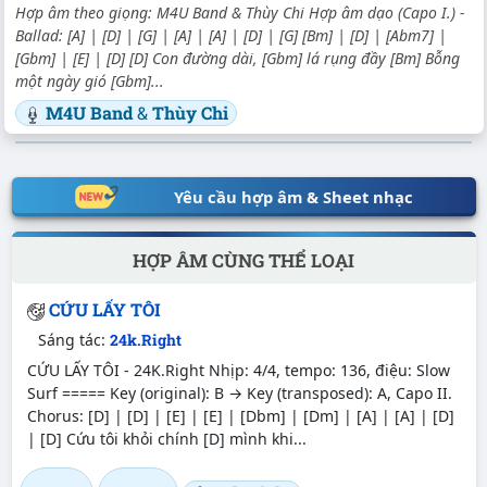
Hợp âm theo giọng: M4U Band & Thùy Chi Hợp âm dạo (Capo I.) -
Ballad: [A] | [D] | [G] | [A] | [A] | [D] | [G] [Bm] | [D] | [Abm7] |
[Gbm] | [E] | [D] [D] Con đường dài, [Gbm] lá rụng đầy [Bm] Bỗng
một ngày gió [Gbm]...
M4U Band
&
Thùy Chi
Yêu cầu hợp âm & Sheet nhạc
HỢP ÂM CÙNG THỂ LOẠI
CỨU LẤY TÔI
Sáng tác:
24k.Right
CỨU LẤY TÔI - 24K.Right Nhịp: 4/4, tempo: 136, điệu: Slow
Surf ===== Key (original): B → Key (transposed): A, Capo II.
Chorus: [D] | [D] | [E] | [E] | [Dbm] | [Dm] | [A] | [A] | [D]
| [D] Cứu tôi khỏi chính [D] mình khi...