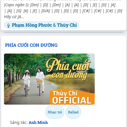
(Capo ngăn I): [Dm] | [D] | [Dm] | [A] | [A] | [D] | [E] | [D] | [A]
| [A] | [G] [A] | [E] | [D/A] | [D] | [D] | [D] | [C#] | [C#] | [C#] | [D]
Hãy cứ [A...
Phạm Hồng Phước
&
Thùy Chi
PHÍA CUỐI CON ĐƯỜNG
Nhạc trẻ
Ballad
Sáng tác:
Anh Minh