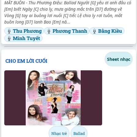
MẮT BUỒN - Thu Phương Điệu: Ballad Người [G] yêu ơi anh đâu có
[Em] biết Ngày [C] chia ly, mưa giăng mắc trên [D7] đường về
Vòng [G] tay ai buông lơi nuối [C] tiếc Lệ chia ly rơi tuôn, mắt
buồn long [D7] lanh Bao [Em] nă...
Thu Phương
Phương Thanh
Bằng Kiều
Minh Tuyết
Sheet nhạc
CHO EM LỜI CUỐI
Nhạc trẻ
Ballad