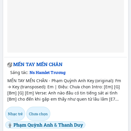
MẾN TAY MẾN CHÂN
Sáng tác:
Ns Hamlet Trương
MẾN TAY MẾN CHÂN - Phạm Quỳnh Anh Key (original): Fm
→ Key (transposed): Em | Điệu: Chưa chọn Intro: [Em] [G]
[Bm] [G] [Em] Verse: Anh nào đâu có tin tiếng sát ai tình
[Bm] cho đến khi gặp em thấy như quen từ lâu lắm [E7...
Nhạc trẻ
Chưa chọn
Phạm Quỳnh Anh
&
Thanh Duy