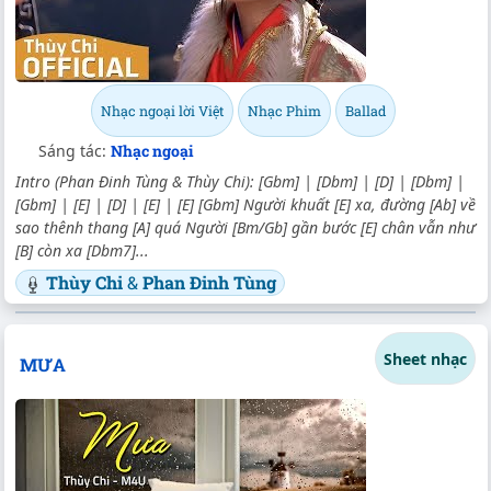
Nhạc ngoại lời Việt
Nhạc Phim
Ballad
Sáng tác:
Nhạc ngoại
Intro (Phan Đinh Tùng & Thùy Chi): [Gbm] | [Dbm] | [D] | [Dbm] |
[Gbm] | [E] | [D] | [E] | [E] [Gbm] Người khuất [E] xa, đường [Ab] về
sao thênh thang [A] quá Người [Bm/Gb] gần bước [E] chân vẫn như
[B] còn xa [Dbm7]...
Thùy Chi
&
Phan Đinh Tùng
Sheet nhạc
MƯA