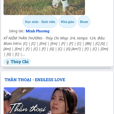
Học sinh - Sinh viên
Nhà giáo
Blues
Sáng tác:
Minh Phương
KỶ NIỆM THÂN THƯƠNG - Thùy Chi Nhịp: 3/4, tempo: 124, điệu:
Blues Intro: [C] | [C] | [Em] | [Em] | [F] | [F] | [C] | [Bb] | [C] [G] |
[Am] | [Em] | [F] | [C] | [F] | [G] | [C] | [G] [Am7] | [F] | [C] | [Dm]
| [G] | [C] |...
Thùy Chi
THẦN THOẠI - ENDLESS LOVE