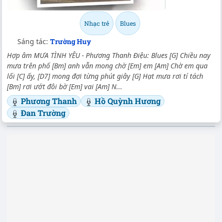
Nhạc trẻ
Blues
Sáng tác:
Trường Huy
Hợp âm MƯA TÌNH YÊU - Phương Thanh Điệu: Blues [G] Chiều nay
mưa trên phố [Bm] anh vẫn mong chờ [Em] em [Am] Chờ em qua
lối [C] ấy, [D7] mong đợi từng phút giây [G] Hạt mưa rơi tí tách
[Bm] rơi ướt đôi bờ [Em] vai [Am] N...
Phương Thanh
Hồ Quỳnh Hương
Đan Trường