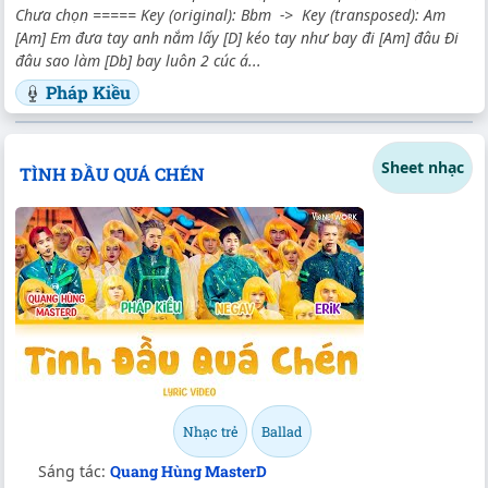
Chưa chọn ===== Key (original): Bbm -> Key (transposed): Am
[Am] Em đưa tay anh nắm lấy [D] kéo tay như bay đi [Am] đâu Đi
đâu sao làm [Db] bay luôn 2 cúc á...
Pháp Kiều
Sheet nhạc
TÌNH ĐẦU QUÁ CHÉN
Nhạc trẻ
Ballad
Sáng tác:
Quang Hùng MasterD