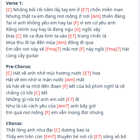
Verse 1:
[C]
Những bối rối nắm lấy tay em ở
[E7]
chốn miên man
Nhưng thật ra em đang mơ mộng ở nơi
[Am]
thiên đàng
Tại vì anh không yêu em hay tại
[F]
vì em cứ yêu anh
Rằng mình suy hay là đang ngu
[G]
ngốc vậy
Đưa
[C]
lời ca đưa tình ta vào
[E7]
trong chiếc lá
Mùa thu đi lại đến mùa
[Am]
đông đi qua
Em vẫn nơi này sẽ
[Fmaj7]
mãi nơi
[F]
này ngồi
[Fmaj7]
hát
cùng cây guitar
Pre-Chorus:
[C]
Hát về anh nhớ mùi hương nước
[E7]
hoa
Hát về em nhớ vị mặn nước
[Am]
mắt
Và hát về ta nhớ đến đoạn
[F]
kết của bộ phim nghĩ là sẽ
chẳng có hồi
[C]
kết
Những gì nói từ anh em vứt
[E7]
đi
Như là cái cách yêu của
[Am7]
anh bây giờ
Em quá mơ mộng
[F]
em vẫn mong đợi nhưng
Chorus:
Thật lòng anh như đại
[C]
dương bao la
Thấy em trên con
[Em7]
thuyền bé nơi có
[E7]
sóng xô bờ