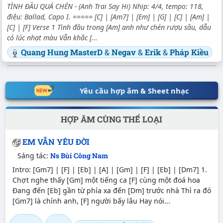
TÌNH ĐẦU QUÁ CHÉN - (Anh Trai Say Hi) Nhịp: 4/4, tempo: 118,
điệu: Ballad, Capo I. ===== [C] | [Am7] | [Em] | [G] | [C] | [Am] |
[C] | [F] Verse 1 Tình đầu trong [Am] anh như chén rượu sầu, dẫu
có lúc nhạt màu Vẫn khắc [...
Quang Hung MasterD
&
Negav
&
Erik
&
Pháp Kiều
Yêu cầu hợp âm & Sheet nhạc
HỢP ÂM CÙNG THỂ LOẠI
EM VẪN YÊU ĐỜI
Sáng tác:
Ns Bùi Công Nam
Intro: [Gm7] | [F] | [Eb] | [A] | [Gm] | [F] | [Eb] | [Dm7] 1.
Chợt nghe thấy [Gm] một tiếng ca [F] cùng một đoá hoa
Đang đến [Eb] gần từ phía xa đến [Dm] trước nhà Thì ra đó
[Gm7] là chính anh, [F] người bấy lâu Hay nói...