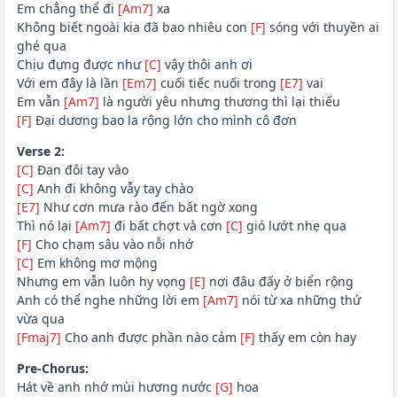
Em chẳng thể đi
[Am7]
xa
Không biết ngoài kia đã bao nhiêu con
[F]
sóng với thuyền ai
ghé qua
Chịu đựng được như
[C]
vậy thôi anh ơi
Với em đây là lần
[Em7]
cuối tiếc nuối trong
[E7]
vai
Em vẫn
[Am7]
là người yêu nhưng thương thì lại thiếu
[F]
Đại dương bao la rộng lớn cho mình cô đơn
Verse 2:
[C]
Đan đôi tay vào
[C]
Anh đi không vẫy tay chào
[E7]
Như cơn mưa rào đến bất ngờ xong
Thì nó lại
[Am7]
đi bất chợt và cơn
[C]
gió lướt nhẹ qua
[F]
Cho chạm sâu vào nỗi nhớ
[C]
Em không mơ mộng
Nhưng em vẫn luôn hy vọng
[E]
nơi đâu đấy ở biển rộng
Anh có thể nghe những lời em
[Am7]
nói từ xa những thứ
vừa qua
[Fmaj7]
Cho anh được phần nào cảm
[F]
thấy em còn hay
Pre-Chorus:
Hát về anh nhớ mùi hương nước
[G]
hoa