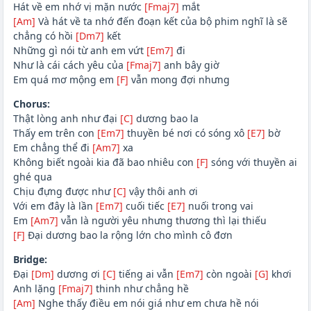
Hát về em nhớ vị mặn nước
[Fmaj7]
mắt
[Am]
Và hát về ta nhớ đến đoạn kết của bộ phim nghĩ là sẽ
chẳng có hồi
[Dm7]
kết
Những gì nói từ anh em vứt
[Em7]
đi
Như là cái cách yêu của
[Fmaj7]
anh bây giờ
Em quá mơ mộng em
[F]
vẫn mong đợi nhưng
Chorus:
Thật lòng anh như đại
[C]
dương bao la
Thấy em trên con
[Em7]
thuyền bé nơi có sóng xô
[E7]
bờ
Em chẳng thể đi
[Am7]
xa
Không biết ngoài kia đã bao nhiêu con
[F]
sóng với thuyền ai
ghé qua
Chịu đựng được như
[C]
vậy thôi anh ơi
Với em đây là lần
[Em7]
cuối tiếc
[E7]
nuối trong vai
Em
[Am7]
vẫn là người yêu nhưng thương thì lại thiếu
[F]
Đại dương bao la rộng lớn cho mình cô đơn
Bridge:
Đại
[Dm]
dương ơi
[C]
tiếng ai vẫn
[Em7]
còn ngoài
[G]
khơi
Anh lặng
[Fmaj7]
thinh như chẳng hề
[Am]
Nghe thấy điều em nói giá như em chưa hề nói