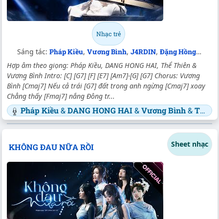
Nhạc trẻ
Sáng tác:
Pháp Kiều
,
Vương Bình
,
J4RDIN
,
Đặng Hồng Hải
Hợp âm theo giọng: Pháp Kiều, DANG HONG HAI, Thể Thiên &
Vương Bình Intro: [C] [G7] [F] [E7] [Am7]-[G] [G7] Chorus: Vương
Bình [Cmaj7] Nếu cả trái [G7] đất trong anh ngừng [Cmaj7] xoay
Chẳng thấy [Fmaj7] nắng Đông tr...
Pháp Kiều
&
DANG HONG HAI
&
Vương Bình
&
Thể Thiên
Sheet nhạc
KHÔNG ĐAU NỮA RỒI