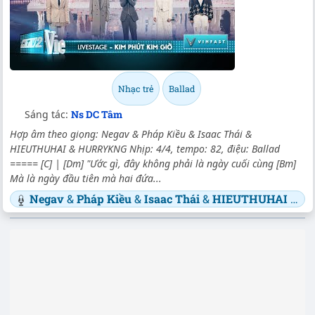
Nhạc trẻ
Ballad
Sáng tác:
Ns DC Tâm
Hợp âm theo giọng: Negav & Pháp Kiều & Isaac Thái &
HIEUTHUHAI & HURRYKNG Nhịp: 4/4, tempo: 82, điệu: Ballad
===== [C] | [Dm] "Ước gì, đây không phải là ngày cuối cùng [Bm]
Mà là ngày đầu tiên mà hai đứa...
Negav
&
Pháp Kiều
&
Isaac Thái
&
HIEUTHUHAI
&
H