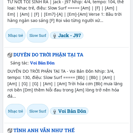
TỪ NƠI TÔI SINH RA | Jack - J97 Nhịp: 4/4, tempo: 104, thể
loại: Nhạc trẻ, điệu: Slow Surf ===== [Am] | [F] | [Am] |
Em] | [Am] | [F] | [Em7]-[A] | [Em]-[Am] Verse 1: Bầu trời
hàng ngàn sao sáng [F] Rọi vào từng người xứ...
Jack - J97
Nhạc trẻ
Slow Surf
DUYÊN DO TRỜI PHẬN TẠI TA
Sáng tác:
Voi Bản Đôn
DUYÊN DO TRỜI PHẬN TẠI TA - Voi Bản Đôn Nhịp: 3/4,
tempo: 130, điệu: Slow Surf ===== [Bb] | [Bb] | [Am] |
[Am] | [G] | [G] | [Am] | [Am] Trời hóa cơn [Bb] mưa lặng
rơi bên [Dm] thềm Nỗi đau trong [Am] lòng trở nên hóa
đá...
Voi Bản Đôn
Nhạc trẻ
Slow Surf
TÌNH ANH VẪN NHƯ THẾ