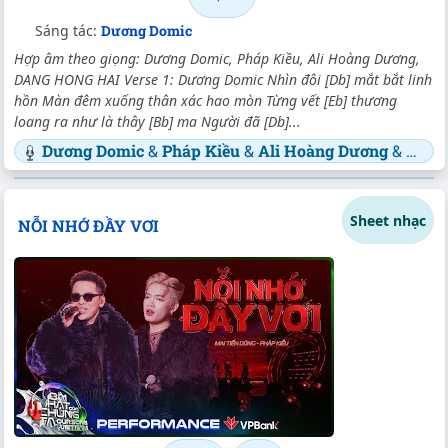
Sáng tác:
Dương Domic
Hợp âm theo giọng: Dương Domic, Pháp Kiều, Ali Hoàng Dương,
DANG HONG HAI Verse 1: Dương Domic Nhìn đôi [Db] mắt bắt linh
hồn Màn đêm xuống thân xác hao mòn Từng vết [Eb] thương
loang ra như là thây [Bb] ma Người đã [Db]...
Dương Domic
&
Pháp Kiều
&
Ali Hoàng Dương
&
DANG
Sheet nhạc
NỖI NHỚ ĐẦY VƠI