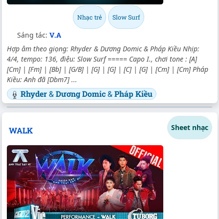
Nhạc trẻ
Slow Surf
Sáng tác:
V.A
Hợp âm theo giọng: Rhyder & Dương Domic & Pháp Kiều Nhịp:
4/4, tempo: 136, điệu: Slow Surf ===== Capo I., chơi tone : [A]
[Cm] | [Fm] | [Bb] | [G/B] | [G] | [G] | [C] | [G] | [Cm] | [Cm] Pháp
Kiều: Anh đã [Dbm7] ...
Rhyder
&
Dương Domic
&
Pháp Kiều
Sheet nhạc
WALK