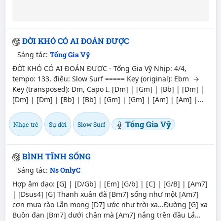
ĐỜI KHÓ CÓ AI ĐOÁN ĐƯỢC
Sáng tác:
Tống Gia Vỹ
ĐỜI KHÓ CÓ AI ĐOÁN ĐƯỢC - Tống Gia Vỹ Nhịp: 4/4,
tempo: 133, điệu: Slow Surf ===== Key (original): Ebm →
Key (transposed): Dm, Capo I. [Dm] | [Gm] | [Bb] | [Dm] |
[Dm] | [Dm] | [Bb] | [Bb] | [Gm] | [Gm] | [Am] | [Am] |...
Tống Gia Vỹ
Nhạc trẻ
Sự đời
Slow Surf
BÌNH TĨNH SỐNG
Sáng tác:
Ns OnlyC
Hợp âm dạo: [G] | [D/Gb] | [Em] [G/b] | [C] | [G/B] | [Am7]
| [Dsus4] [G] Thanh xuân đã [Bm7] sống như một [Am7]
cơn mưa rào Lẫn mong [D7] ước như trời xa...Đường [G] xa
Buồn đan [Bm7] dưới chân mà [Am7] nắng trên đầu Lắ...