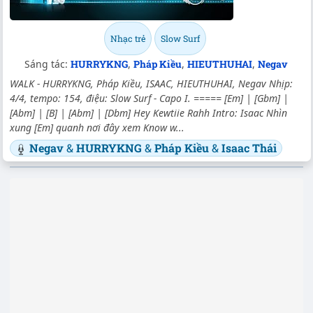
Nhạc trẻ
Slow Surf
Sáng tác:
HURRYKNG
,
Pháp Kiều
,
HIEUTHUHAI
,
Negav
WALK - HURRYKNG, Pháp Kiều, ISAAC, HIEUTHUHAI, Negav Nhịp:
4/4, tempo: 154, điệu: Slow Surf - Capo I. ===== [Em] | [Gbm] |
[Abm] | [B] | [Abm] | [Dbm] Hey Kewtiie Rahh Intro: Isaac Nhìn
xung [Em] quanh nơi đây xem Know w...
Negav
&
HURRYKNG
&
Pháp Kiều
&
Isaac Thái