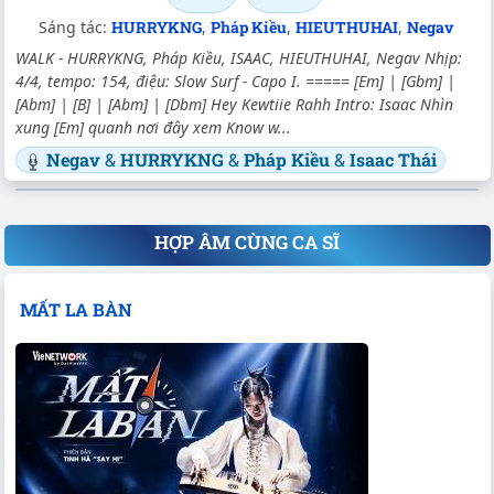
Sáng tác:
HURRYKNG
,
Pháp Kiều
,
HIEUTHUHAI
,
Negav
WALK - HURRYKNG, Pháp Kiều, ISAAC, HIEUTHUHAI, Negav Nhịp:
4/4, tempo: 154, điệu: Slow Surf - Capo I. ===== [Em] | [Gbm] |
[Abm] | [B] | [Abm] | [Dbm] Hey Kewtiie Rahh Intro: Isaac Nhìn
xung [Em] quanh nơi đây xem Know w...
Negav
&
HURRYKNG
&
Pháp Kiều
&
Isaac Thái
HỢP ÂM CÙNG CA SĨ
MẤT LA BÀN