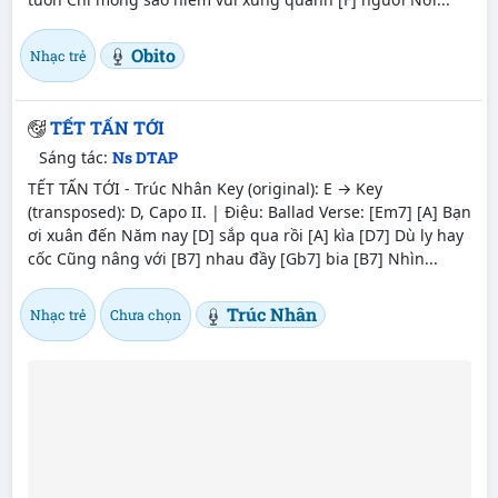
Obito
Nhạc trẻ
TẾT TẤN TỚI
Sáng tác:
Ns DTAP
TẾT TẤN TỚI - Trúc Nhân Key (original): E → Key
(transposed): D, Capo II. | Điệu: Ballad Verse: [Em7] [A] Bạn
ơi xuân đến Năm nay [D] sắp qua rồi [A] kìa [D7] Dù ly hay
cốc Cũng nâng với [B7] nhau đầy [Gb7] bia [B7] Nhìn...
Trúc Nhân
Nhạc trẻ
Chưa chọn