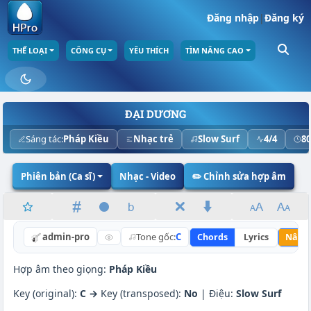
Đăng nhập
|
Đăng ký
THỂ LOẠI
CÔNG CỤ
YÊU THÍCH
TÌM NÂNG CAO
ĐẠI DƯƠNG
Sáng tác:
Pháp Kiều
Nhạc trẻ
Slow Surf
4/4
8
Phiên bản (Ca sĩ)
Nhạc - Video
✏️ Chỉnh sửa hợp âm
admin-pro
Tone gốc:
C
Chords
Lyrics
Nâng 
Hợp âm theo giọng:
Pháp Kiều
Key (original):
C →
Key (transposed):
No
| Điệu:
Slow Surf