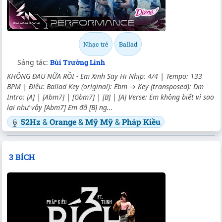
Nhạc trẻ
Ballad
Sáng tác:
Bùi Trường Linh
KHÔNG ĐAU NỮA RỒI - Em Xinh Say Hi Nhịp: 4/4 | Tempo: 133
BPM | Điệu: Ballad Key (original): Ebm → Key (transposed): Dm
Intro: [A] | [Abm7] | [Gbm7] | [B] | [A] Verse: Em không biết vì sao
lại như vậy [Abm7] Em đã [B] ng...
52Hz
&
Orange
&
Mỹ Mỹ
&
Pháp Kiều
3 BÍCH