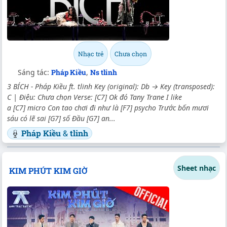
Nhạc trẻ
Chưa chọn
Sáng tác:
Pháp Kiều
,
Ns tlinh
3 BÍCH - Pháp Kiều ft. tlinh Key (original): Db → Key (transposed):
C | Điệu: Chưa chọn Verse: [C7] Ok đó Tany Trane I like
a [C7] micro Con tao chơi đi như là [F7] psycho Trước bốn mươi
sáu có lẽ sai [G7] số Đầu [G7] an...
Pháp Kiều
&
tlinh
Sheet nhạc
KIM PHÚT KIM GIỜ