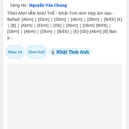
Sáng tác:
Nguyễn Văn Chung
TÌNH ANH VẪN NHƯ THẾ - Nhật Tinh Anh Hợp âm dạo -
Ballad: [Abm] | [Ebm] | [Dbm] | [Abm] | [Dbm] | [B/Eb] [E]
| [B] | [Abm] | [Ebm] | [Db] | [Abm] | [Dbm] [B/Eb] |
[Dbm] | [Abm] | [Dbm] | [B/Eb] | [E]-[Gb]-[Abm] [B] Bao
y...
Nhật Tinh Anh
Nhạc trẻ
Slow Surf