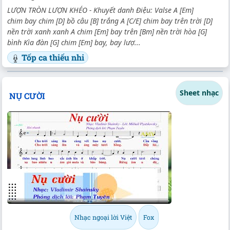
LƯỢN TRÒN LƯỢN KHÉO - Khuyết danh Điệu: Valse A [Em]
chim bay chim [D] bồ câu [B] trắng A [C/E] chim bay trên trời [D]
nền trời xanh xanh A chim [Em] bay trên [Bm] nền trời hòa [G]
bình Kìa đàn [G] chim [Em] bay, bay lượ...
Tốp ca thiếu nhi
Sheet nhạc
NỤ CƯỜI
Nhạc ngoại lời Việt
Fox