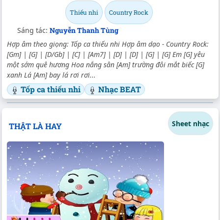
Thiếu nhi
Country Rock
Sáng tác:
Nguyễn Thanh Tùng
Hợp âm theo giọng: Tốp ca thiếu nhi Hợp âm dạo - Country Rock:
[Gm] | [G] | [D/Gb] | [C] | [Am7] | [D] | [D] | [G] | [G] Em [G] yêu
một sớm quê hương Hoa nắng sân [Am] trường đôi mắt biếc [G]
xanh Lá [Am] bay lá rơi rơi...
Tốp ca thiếu nhi
Nhạc BEAT
Sheet nhạc
THẬT LÀ HAY