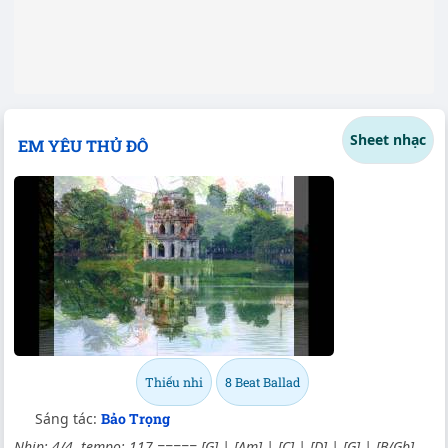
Sheet nhạc
EM YÊU THỦ ĐÔ
Thiếu nhi
8 Beat Ballad
Sáng tác:
Bảo Trọng
Nhịp: 4/4, tempo: 117 ===== [G] | [Am] | [C] | [D] | [G] | [B/Gb]