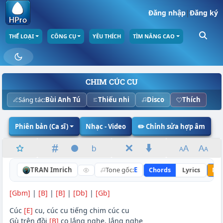
Đăng nhập
|
Đăng ký
THỂ LOẠI
CÔNG CỤ
YÊU THÍCH
TÌM NÂNG CAO
CHIM CÚC CU
Sáng tác:
Bùi Anh Tú
Thiếu nhi
Disco
Thích
Phiên bản (Ca sĩ)
Nhạc - Video
✏️ Chỉnh sửa hợp âm
TRAN Imrich
Tone gốc:
E
Chords
Lyrics
Nân
[Gbm]
|
[B]
|
[B]
|
[Db]
|
[Gb]
Cúc
[E]
cu, cúc cu tiếng chim cúc cu
Gù trên đồi
[B]
cọ lắng nghe, lắng nghe