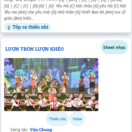
[G] | [C] | [C] | [D]-[G] | [G] Yêu Hà [C] Nội cháu [G] yêu Hà [C] Nội
Yêu mẹ [Am] cha yêu mái [D] nhà thân [G] thiết Bạn bè [Am] vui cô
giáo [Bm] hiền...
Tốp ca thiếu nhi
Sheet nhạc
LƯỢN TRÒN LƯỢN KHÉO
Thiếu nhi
Valse
Sáng tác:
Văn Chung