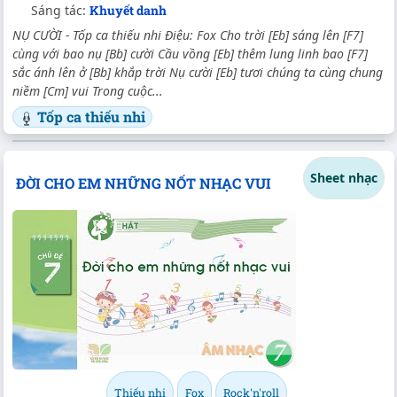
Sáng tác:
Khuyết danh
NỤ CƯỜI - Tốp ca thiếu nhi Điệu: Fox Cho trời [Eb] sáng lên [F7]
cùng với bao nụ [Bb] cười Cầu vồng [Eb] thêm lung linh bao [F7]
sắc ánh lên ở [Bb] khắp trời Nụ cười [Eb] tươi chúng ta cùng chung
niềm [Cm] vui Trong cuộc...
Tốp ca thiếu nhi
Sheet nhạc
ĐỜI CHO EM NHỮNG NỐT NHẠC VUI
Thiếu nhi
Fox
Rock'n'roll