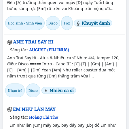
Đến [A] trường thân quen vui ngày [D] ngày Tuổi hồng
bừng sáng rực [Em] rỡ trên vai Khoảng trời mộng ướ...
Khuyết danh
Học sinh - Sinh viên
Disco
Fox
ANH TRAI SAY HI
Sáng tác:
AUGUST (FILLINUS)
Anh Trai Say Hi - Atus & Nhiều ca sĩ Nhịp: 4/4, tempo: 120,
điệu: Disco ===== Intro - Capo III.: [C]-[F] | [Gm] | [Am] |
[C] | [Am] | [Dm] Yeah [Am] Như roller coaster đưa một
năm trượt qua từng [Dm] thăng trầm Vừa l...
Nhiều ca sĩ
Nhạc trẻ
Disco
EM NHƯ LÀN MÂY
Sáng tác:
Hoàng Thi Thơ
Em như làn [Cm] mây bay, bay đây bay [Eb] đó Em như