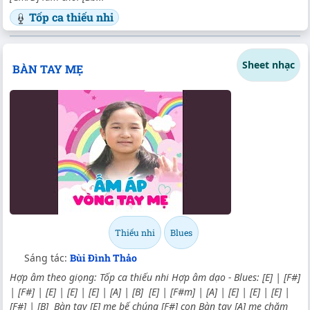
Tốp ca thiếu nhi
Sheet nhạc
BÀN TAY MẸ
Thiếu nhi
Blues
Sáng tác:
Bùi Đình Thảo
Hợp âm theo giọng: Tốp ca thiếu nhi Hợp âm dạo - Blues: [E] | [F#]
| [F#] | [E] | [E] | [E] | [A] | [B] [E] | [F#m] | [A] | [E] | [E] | [E] |
[F#] | [B] Bàn tay [E] mẹ bế chúng [F#] con Bàn tay [A] mẹ chăm