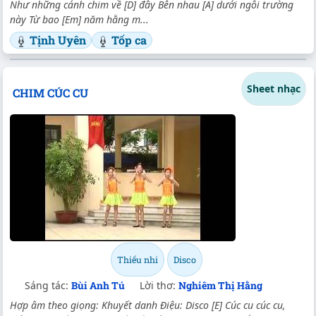
Như những cánh chim về [D] đây Bên nhau [A] dưới ngôi trường
này Từ bao [Em] năm hằng m...
Tịnh Uyên
Tốp ca
Sheet nhạc
CHIM CÚC CU
Thiếu nhi
Disco
Sáng tác:
Bùi Anh Tú
Lời thơ:
Nghiêm Thị Hằng
Hợp âm theo giọng: Khuyết danh Điệu: Disco [E] Cúc cu cúc cu,