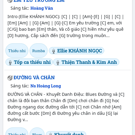
Sáng tác:
Hoàng Vân
Intro (Ellie KHÁNH NGỌC): [C] | [C] | [Am]-[E] | [G] | [C] |
[Em] [Am] | [G]-[Am] | [G]-[C] Em yêu trường [C] em, với
[C/G] bao bạn [Em] thân, Và cô giáo [C] hiền như yêu quê
[D] hương, Cắp sách đến [G] trường trong muôn...
Ellie KHÁNH NGỌC
Thiếu nhi
Rumba
Tốp ca thiếu nhi
Thiện Thanh & Kim Anh
ĐƯỜNG VÀ CHÂN
Sáng tác:
Ns Hoàng Long
ĐƯỜNG VÀ CHÂN - Khuyết Danh Điệu: Blues Đường và [C]
chân là đôi bạn thân Chân đi [Dm] chơi chân đi [G] học
Đường ngang dọc đường dẫn tới [C] nơi Chân nhớ [Am]
đường cất bước [Dm] đi Đường yêu chân in dấu [G] lại
Đường v...
Khuyết danh
Thiếu nhi
Blues