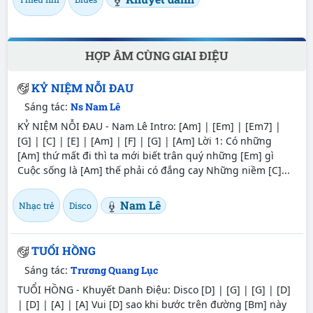
HỢP ÂM CÙNG GIAI ĐIỆU
KỶ NIỆM NỖI ĐAU
Sáng tác:
Ns Nam Lê
KỶ NIỆM NỖI ĐAU - Nam Lê Intro: [Am] | [Em] | [Em7] |
[G] | [C] | [E] | [Am] | [F] | [G] | [Am] Lời 1: Có những
[Am] thứ mất đi thì ta mới biết trân quý những [Em] gì
Cuộc sống là [Am] thế phải có đắng cay Những niềm [C]...
Nam Lê
Nhạc trẻ
Disco
TUỔI HỒNG
Sáng tác:
Trương Quang Lục
TUỔI HỒNG - Khuyết Danh Điệu: Disco [D] | [G] | [G] | [D]
| [D] | [A] | [A] Vui [D] sao khi bước trên đường [Bm] này