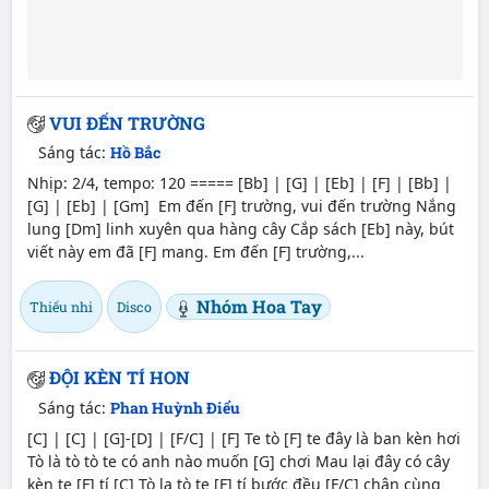
VUI ĐẾN TRƯỜNG
Sáng tác:
Hồ Bắc
Nhịp: 2/4, tempo: 120 ===== [Bb] | [G] | [Eb] | [F] | [Bb] |
[G] | [Eb] | [Gm] Em đến [F] trường, vui đến trường Nắng
lung [Dm] linh xuyên qua hàng cây Cắp sách [Eb] này, bút
viết này em đã [F] mang. Em đến [F] trường,...
Nhóm Hoa Tay
Thiếu nhi
Disco
ĐỘI KÈN TÍ HON
Sáng tác:
Phan Huỳnh Điểu
[C] | [C] | [G]-[D] | [F/C] | [F] Te tò [F] te đây là ban kèn hơi
Tò là tò tò te có anh nào muốn [G] chơi Mau lại đây có cây
kèn te [F] tí [C] Tò la tò te [F] tí bước đều [F/C] chân cùng