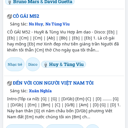
Bruno Mars
&
David Guetta
CÔ GÁI M52
Sáng tác:
Ns Huy
,
Ns Tùng Viu
CÔ GÁI M52 - HuyR & Tùng Viu Hợp âm dạo - Disco: [Eb] |
[Eb] | [Cm] | [Cm] | [Ab] | [Bb] | [Eb] | [Eb] 1. Là cô gái
hay mộng [Eb] mơ Xinh đẹp như tiên giáng trần Người đã
khiến tôi thẫn [Cm] thờ Cho ngày qua tôi thẫn...
Huy
&
Tùng Viu
Nhạc trẻ
Disco
ĐẾN VỚI CON NGƯỜI VIỆT NAM TÔI
Sáng tác:
Xuân Nghĩa
Intro (Tốp ca nữ): [G] | [G] | [D/Gb]-[Em]-[C] | [D] ........ [G]
| [D/Gb] | [Em] | [Bm] | [C] | [G/B] | [Am] | [D]-[G] | [D] 1.
Này bạn thân [G] ơi năm châu bốn [D/Gb] phương Việt
Nam đất [Em] nước chúng tôi xin [Bm] ch...