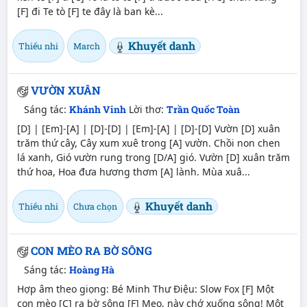
[F] đi Te tò [F] te đây là ban kè...
Khuyết danh
Thiếu nhi
March
VƯỜN XUÂN
Sáng tác:
Khánh Vinh
Lời thơ:
Trần Quốc Toàn
[D] | [Em]-[A] | [D]-[D] | [Em]-[A] | [D]-[D] Vườn [D] xuân
trăm thứ cây, Cây xum xuê trong [A] vườn. Chồi non chen
lá xanh, Gió vườn rung trong [D/A] gió. Vườn [D] xuân trăm
thứ hoa, Hoa đưa hương thơm [A] lành. Mùa xuâ...
Khuyết danh
Thiếu nhi
Chưa chọn
CON MÈO RA BỜ SÔNG
Sáng tác:
Hoàng Hà
Hợp âm theo giọng: Bé Minh Thư Điệu: Slow Fox [F] Một
con mèo [C] ra bờ sông [F] Meo, này chớ xuống sông! Một