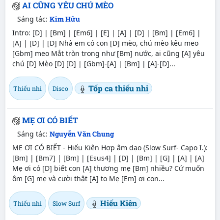
AI CŨNG YÊU CHÚ MÈO
Sáng tác:
Kim Hữu
Intro: [D] | [Bm] | [Em6] | [E] | [A] | [D] | [Bm] | [Em6] |
[A] | [D] | [D] Nhà em có con [D] mèo, chú mèo kêu meo
[Gbm] meo Mắt tròn trong như [Bm] nước, ai cũng [A] yêu
chú [D] Mèo [D] [D] | [Gbm]-[A] | [Bm] | [A]-[D]...
Tốp ca thiếu nhi
Thiếu nhi
Disco
MẸ ƠI CÓ BIẾT
Sáng tác:
Nguyễn Văn Chung
MẸ ƠI CÓ BIẾT - Hiếu Kiên Hợp âm dạo (Slow Surf- Capo I.):
[Bm] | [Bm7] | [Bm] | [Esus4] | [D] | [Bm] | [G] | [A] | [A]
Mẹ ơi có [D] biết con [A] thương mẹ [Bm] nhiều? Cứ muốn
ôm [G] mẹ và cười thật [A] to Mẹ [Em] ơi con...
Hiếu Kiên
Thiếu nhi
Slow Surf