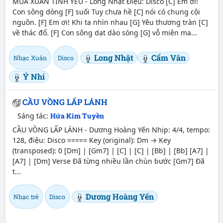
MÙA XUÂN TÌNH YÊU - Long Nhật Điệu: Disco [C] Em ơi!
Con sông dòng [F] suối Tuy chưa hề [C] nói có chung cội
nguồn. [F] Em ơi! Khi ta nhìn nhau [G] Yêu thương tràn [C]
về thác đổ. [F] Con sông dạt dào sóng [G] vỗ miên ma...
Long Nhật
Cẩm Vân
Nhạc Xuân
Disco
Ý Nhi
CẦU VỒNG LẤP LÁNH
Sáng tác:
Hứa Kim Tuyền
CẦU VỒNG LẤP LÁNH - Dương Hoàng Yến Nhịp: 4/4, tempo:
128, điệu: Disco ===== Key (original): Dm → Key
(transposed): 0 [Dm] | [Gm7] | [C] | [C] | [Bb] | [Bb] [A7] |
[A7] | [Dm] Verse Đã từng nhiều lần chùn bước [Gm7] Đã
t...
Dương Hoàng Yến
Nhạc trẻ
Disco