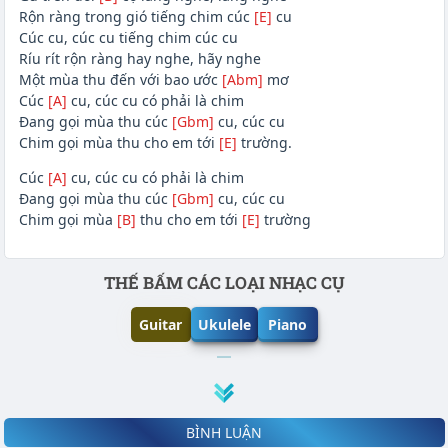
Rộn ràng trong gió tiếng chim cúc
[E]
cu
Cúc cu, cúc cu tiếng chim cúc cu
Ríu rít rộn ràng hay nghe, hãy nghe
Một mùa thu đến với bao ước
[Abm]
mơ
Cúc
[A]
cu, cúc cu có phải là chim
Đang gọi mùa thu cúc
[Gbm]
cu, cúc cu
Chim gọi mùa thu cho em tới
[E]
trường.
Cúc
[A]
cu, cúc cu có phải là chim
Đang gọi mùa thu cúc
[Gbm]
cu, cúc cu
Chim gọi mùa
[B]
thu cho em tới
[E]
trường
Phần nội dung
THẾ BẤM CÁC LOẠI NHẠC CỤ
Guitar
Ukulele
Piano
BÌNH LUẬN