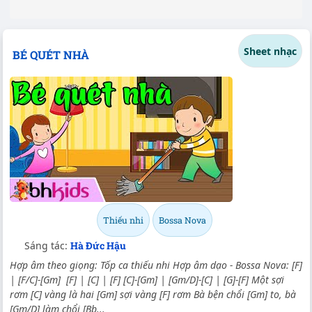
Sheet nhạc
BÉ QUÉT NHÀ
Thiếu nhi
Bossa Nova
Sáng tác:
Hà Đức Hậu
Hợp âm theo giọng: Tốp ca thiếu nhi Hợp âm dạo - Bossa Nova: [F]
| [F/C]-[Gm] [F] | [C] | [F] [C]-[Gm] | [Gm/D]-[C] | [G]-[F] Một sợi
rơm [C] vàng là hai [Gm] sợi vàng [F] rơm Bà bện chổi [Gm] to, bà
[Gm/D] làm chổi [Bb...