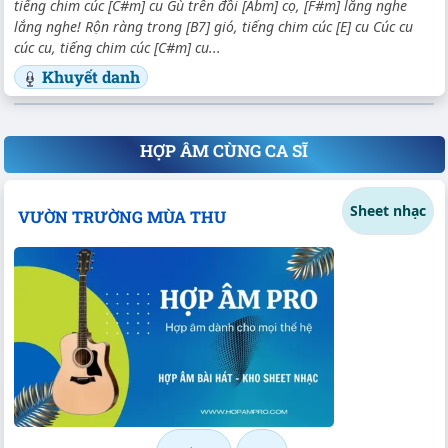
tiếng chim cúc [C#m] cu Gù trên đồi [Abm] cọ, [F#m] lắng nghe
lắng nghe! Rộn ràng trong [B7] gió, tiếng chim cúc [E] cu Cúc cu
cúc cu, tiếng chim cúc [C#m] cu...
Khuyết danh
HỢP ÂM CÙNG CA SĨ
Sheet nhạc
VƯỜN TRƯỜNG MÙA THU