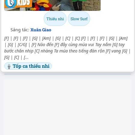
Thiếu nhi
Slow Surf
Sáng tác:
Xuân Giao
[F] | [F] | [F] | [G] | [Am] | [G] | [C] | [C] [F] | [F] | [F] | [G] | [Am]
| [G] | [C/G] | [F] Nào đến [F] đây cùng múa vui Tay nắm [G] tay
bước chân nhịp [C] nhàng Ta múa theo tiếng đàn rộn [F] vang [G] |
[G] | [C] | [...
Tốp ca thiếu nhi