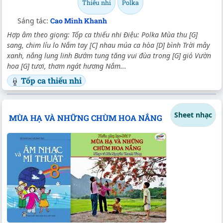
Thiếu nhi
Polka
Sáng tác:
Cao Minh Khanh
Hợp âm theo giọng: Tốp ca thiếu nhi Điệu: Polka Mùa thu [G]
sang, chim líu lo Nắm tay [C] nhau múa ca hòa [D] bình Trời mây
xanh, nắng lung linh Bướm tung tăng vui đùa trong [G] gió Vườn
hoa [G] tươi, thơm ngát hương Nắm...
Tốp ca thiếu nhi
Sheet nhạc
MÙA HẠ VÀ NHỮNG CHÙM HOA NẮNG