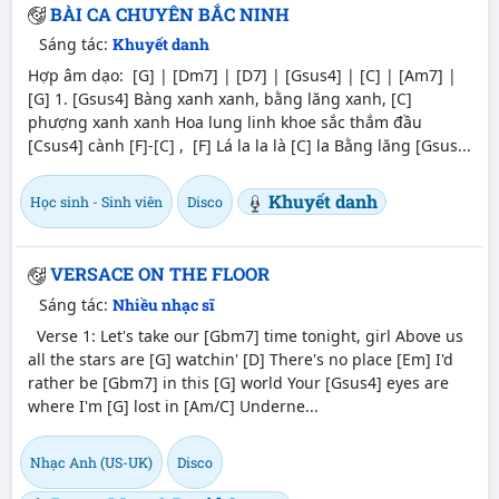
BÀI CA CHUYÊN BẮC NINH
Sáng tác:
Khuyết danh
Hợp âm dạo: [G] | [Dm7] | [D7] | [Gsus4] | [C] | [Am7] |
[G] 1. [Gsus4] Bàng xanh xanh, bằng lăng xanh, [C]
phượng xanh xanh Hoa lung linh khoe sắc thắm đầu
[Csus4] cành [F]-[C] , [F] Lá la la là [C] la Bằng lăng [Gsus...
Khuyết danh
Học sinh - Sinh viên
Disco
VERSACE ON THE FLOOR
Sáng tác:
Nhiều nhạc sĩ
Verse 1: Let's take our [Gbm7] time tonight, girl Above us
all the stars are [G] watchin' [D] There's no place [Em] I'd
rather be [Gbm7] in this [G] world Your [Gsus4] eyes are
where I'm [G] lost in [Am/C] Underne...
Nhạc Anh (US-UK)
Disco