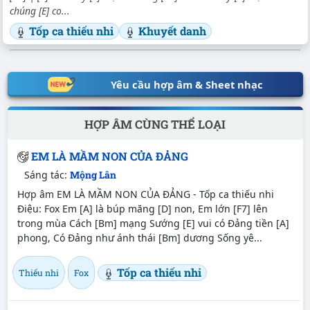
chúng [E] co...
Tốp ca thiếu nhi
Khuyết danh
Yêu cầu hợp âm & Sheet nhạc
HỢP ÂM CÙNG THỂ LOẠI
EM LÀ MẦM NON CỦA ĐẢNG
Sáng tác:
Mộng Lân
Hợp âm EM LÀ MẦM NON CỦA ĐẢNG - Tốp ca thiếu nhi
Điệu: Fox Em [A] là búp măng [D] non, Em lớn [F7] lên
trong mùa Cách [Bm] mạng Sướng [E] vui có Đảng tiền [A]
phong, Có Đảng như ánh thái [Bm] dương Sống yê...
Tốp ca thiếu nhi
Thiếu nhi
Fox