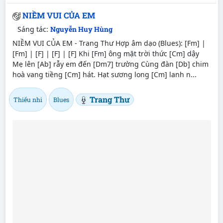
NIỀM VUI CỦA EM
Sáng tác:
Nguyễn Huy Hùng
NIỀM VUI CỦA EM - Trang Thư Hợp âm dạo (Blues): [Fm] |
[Fm] | [F] | [F] | [F] Khi [Fm] ông mặt trời thức [Cm] dậy
Mẹ lên [Ab] rẫy em đến [Dm7] trường Cùng đàn [Db] chim
hoà vang tiềng [Cm] hát. Hạt sương long [Cm] lanh n...
Trang Thư
Thiếu nhi
Blues