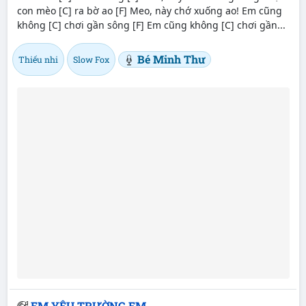
con mèo [C] ra bờ ao [F] Meo, này chớ xuống ao! Em cũng
không [C] chơi gần sông [F] Em cũng không [C] chơi gần...
Bé Minh Thư
Thiếu nhi
Slow Fox
EM YÊU TRƯỜNG EM