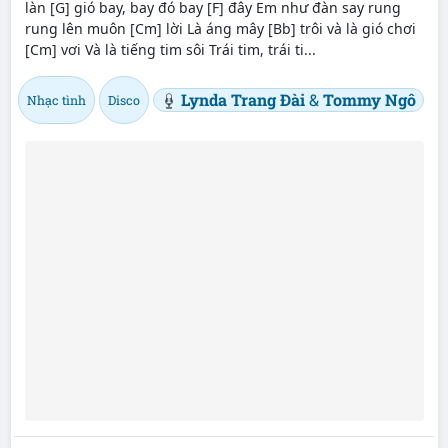
làn [G] gió bay, bay đó bay [F] đây Em như đàn say rung
rung lên muôn [Cm] lời Là áng mây [Bb] trôi và là gió chơi
[Cm] vơi Và là tiếng tim sôi Trái tim, trái ti...
Lynda Trang Đài
&
Tommy Ngô
Nhạc tình
Disco