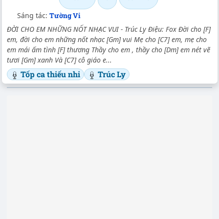
Sáng tác:
Tường Vi
ĐỜI CHO EM NHỮNG NỐT NHẠC VUI - Trúc Ly Điệu: Fox Đời cho [F]
em, đời cho em những nốt nhạc [Gm] vui Mẹ cho [C7] em, mẹ cho
em mái ấm tình [F] thương Thầy cho em , thầy cho [Dm] em nét vẽ
tươi [Gm] xanh Và [C7] cô giáo e...
Tốp ca thiếu nhi
Trúc Ly