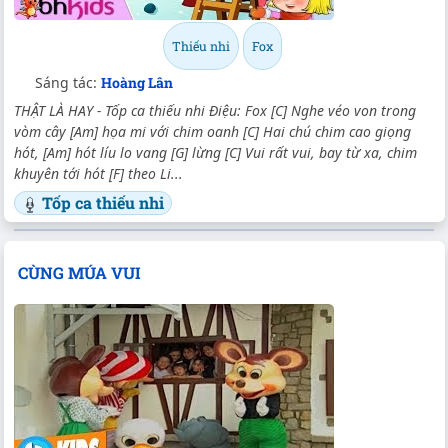
Thiếu nhi
Fox
Sáng tác:
Hoàng Lân
THẬT LÀ HAY - Tốp ca thiếu nhi Điệu: Fox [C] Nghe véo von trong
vòm cây [Am] họa mi với chim oanh [C] Hai chú chim cao giọng
hót, [Am] hót líu lo vang [G] lừng [C] Vui rất vui, bay từ xa, chim
khuyên tới hót [F] theo Li...
Tốp ca thiếu nhi
CÙNG MÚA VUI