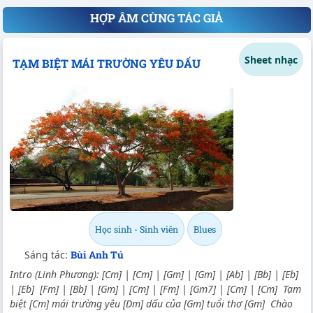
HỢP ÂM CÙNG TÁC GIẢ
Sheet nhạc
TẠM BIỆT MÁI TRƯỜNG YÊU DẤU
Học sinh - Sinh viên
Blues
Sáng tác:
Bùi Anh Tú
Intro (Linh Phương): [Cm] | [Cm] | [Gm] | [Gm] | [Ab] | [Bb] | [Eb]
| [Eb] [Fm] | [Bb] | [Gm] | [Cm] | [Fm] | [Gm7] | [Cm] | [Cm] Tạm
biệt [Cm] mái trường yêu [Dm] dấu của [Gm] tuổi thơ [Gm] Chào