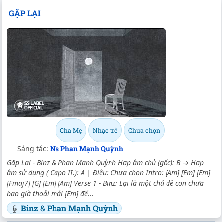
GẶP LẠI
Cha Mẹ
Nhạc trẻ
Chưa chọn
Sáng tác:
Ns Phan Mạnh Quỳnh
Gặp Lại - Binz & Phan Mạnh Quỳnh Hợp âm chủ (gốc): B → Hợp
âm sử dụng ( Capo II.): A | Điệu: Chưa chọn Intro: [Am] [Em] [Em]
[Fmaj7] [G] [Em] [Am] Verse 1 - Binz: Lại là một chủ đề con chưa
bao giờ thoải mái [Em] để...
Binz
&
Phan Mạnh Quỳnh