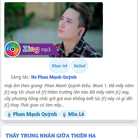
Nhạc trẻ
Ballad
Sáng tác:
Ns Phan Mạnh Quỳnh
Hợp âm theo giọng: Phan Mạnh Quỳnh Điệu: Blues 1. Đã mấy năm
[C] nay tôi chưa về [F] thăm trường lần nào Đã mấy năm [C] nay,
cây phượng hồng chắc giờ già nua Không biết lúc [F] này có gì đổi
[C] thay Thời gian có làm nếp...
Phan Mạnh Quỳnh
Miu Lê
THẤY TRUNG NHÂN GIỮA THIÊN HẠ