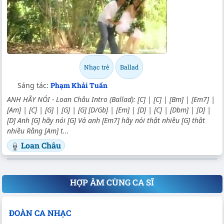
Nhạc trẻ
Ballad
Sáng tác:
Phạm Khải Tuấn
ANH HÃY NÓI - Loan Châu Intro (Ballad): [C] | [C] | [Bm] | [Em7] |
[Am] | [C] | [G] | [G] | [G] [D/Gb] | [Em] | [D] | [C] | [Dbm] | [D] |
[D] Anh [G] hãy nói [G] Và anh [Em7] hãy nói thật nhiều [G] thật
nhiều Rằng [Am] t...
Loan Châu
HỢP ÂM CÙNG CA SĨ
ĐOÀN CA NHẠC