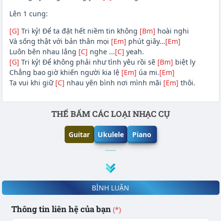
Lên 1 cung:
[G]
Tri kỷ! Để ta đặt hết niềm tin không
[Bm]
hoài nghi
Và sống thật với bản thân mọi
[Em]
phút giây...
[Em]
Luôn bên nhau lắng
[C]
nghe ...
[C]
yeah.
[G]
Tri kỷ! Để không phải như tình yêu rồi sẽ
[Bm]
biệt ly
Chẳng bao giờ khiến người kia lệ
[Em]
úa mi.
[Em]
Ta vui khi giữ
[C]
nhau yên bình nơi mình mãi
[Em]
thôi.
Phần nội dung
THẾ BẤM CÁC LOẠI NHẠC CỤ
Guitar
Ukulele
Piano
BÌNH LUẬN
Thông tin liên hệ của bạn
(*)