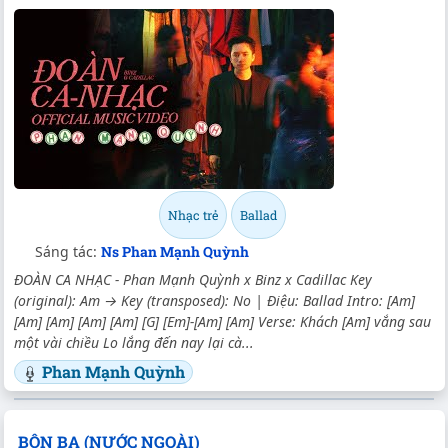
Nhạc trẻ
Ballad
Sáng tác:
Ns Phan Mạnh Quỳnh
ĐOÀN CA NHẠC - Phan Mạnh Quỳnh x Binz x Cadillac Key
(original): Am → Key (transposed): No | Điệu: Ballad Intro: [Am]
[Am] [Am] [Am] [Am] [G] [Em]-[Am] [Am] Verse: Khách [Am] vắng sau
một vài chiều Lo lắng đến nay lại cà...
Phan Mạnh Quỳnh
BÔN BA (NƯỚC NGOÀI)