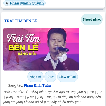
Phan Mạnh Quỳnh
Sheet nhạc
TRÁI TIM BÊN LỀ
Nhạc trẻ
Blues
Slow Ballad
Sáng tác:
Phạm Khải Tuấn
TRÁI TIM BÊN LỀ - Bằng Kiều Hợp âm dạo (Blues): [Am7] | [D] | [G]
| [Dm] | [Am] | [Em] | [F#] | [B] [B] Em đã [Em] biết bao ngày bên
[Am] em [Am] Là anh đã có [Em] bấy nhiêu ngày yêu