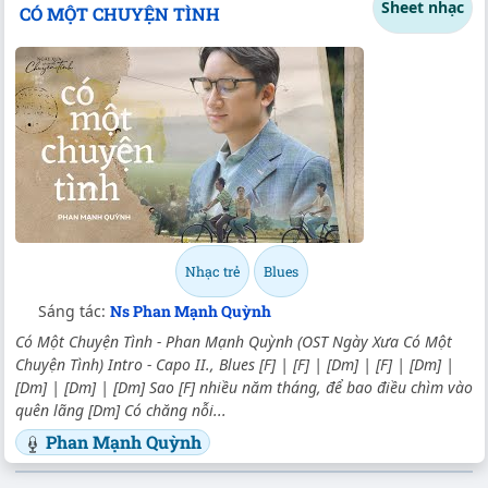
Sheet nhạc
CÓ MỘT CHUYỆN TÌNH
Nhạc trẻ
Blues
Sáng tác:
Ns Phan Mạnh Quỳnh
Có Một Chuyện Tình - Phan Mạnh Quỳnh (OST Ngày Xưa Có Một
Chuyện Tình) Intro - Capo II., Blues [F] | [F] | [Dm] | [F] | [Dm] |
[Dm] | [Dm] | [Dm] Sao [F] nhiều năm tháng, để bao điều chìm vào
quên lãng [Dm] Có chăng nỗi...
Phan Mạnh Quỳnh