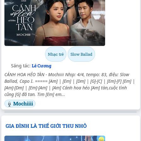
Nhạc trẻ
Slow Ballad
Sáng tác:
Lê Cương
CÁNH HOA HÉO TÀN - Mochiiii Nhịp: 4/4, tempo: 83, điệu: Slow
Ballad, Capo I. ===== [Am] | [Em] | [Dm] | [G]-[C] | [Em]-[F] [Em] |
[Am]-[Dm] | [Em]-[Am] | [Am] Cánh hoa héo [Am] tàn,cuộc tình
cũng [G] đã tan. Tim [Em] em...
Mochiiii
GIA ĐÌNH LÀ THẾ GIỚI THU NHỎ