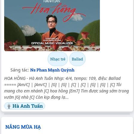
Nhạc trẻ
Ballad
Sáng tác:
Ns Phan Mạnh Quỳnh
HOA HỒNG - Hà Anh Tuấn Nhịp: 4/4, tempo: 109, điệu: Ballad
===== [Am/C] | [Am/C] | [G] | [G] | [C] | [C] | [G] | [G] | [C] Tôi
mang cho em nhánh [C] hoa hồng [Em7] Tìm được sáng sớm trong
vườn [G] nhà [C] Còn kịp đọng lạ...
Hà Anh Tuấn
NẮNG MÙA HẠ