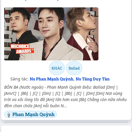
KHÁC
Ballad
Sáng tác:
Ns Phan Mạnh Quỳnh
,
Ns Tăng Duy Tân
BÔN BA (Nước ngoài) - Phan Mạnh Quỳnh Điệu: Ballad [Dm] |
[Am/C] | [Bb] | [C] | [Dm] | [C] | [Bb] | [C] | [Dm] [Dm] Nơi vùng
trời xa xôi lòng tôi đã [Am] lớn hơn xưa [Bb] Chẳng còn nữa nhiều
đêm chan chứa [Am] nỗi buồn N...
Phan Mạnh Quỳnh