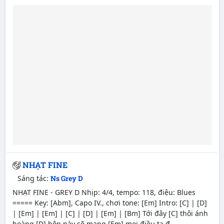
NHẠT FINE
Sáng tác:
Ns Grey D
NHẠT FINE - GREY D Nhịp: 4/4, tempo: 118, điệu: Blues
===== Key: [Abm], Capo IV., chơi tone: [Em] Intro: [C] | [D]
| [Em] | [Em] | [C] | [D] | [Em] | [Bm] Tới đây [C] thôi ánh
hoàng [D] hôn này sẽ mang [Em] mọi điều ta đ...