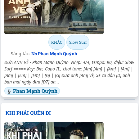
KHÁC
Slow Surf
Sáng tác:
Ns Phan Mạnh Quỳnh
ĐƯA ANH VỀ - Phan Mạnh Quỳnh Nhịp: 4/4, tempo: 90, điệu: Slow
Surf ===== Key: Bm, Capo II., chơi tone: [Am] [Am] | [Am] | [Am] |
[Am] | [Em] | [Em] | [G] | [G] Đưa anh [Am] về, xe ca đón [D] anh
ban mai ngày đưa [D7] an...
Phan Mạnh Quỳnh
KHI PHẢI QUÊN ĐI