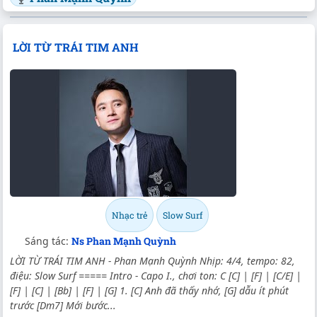
LỜI TỪ TRÁI TIM ANH
Nhạc trẻ
Slow Surf
Sáng tác:
Ns Phan Mạnh Quỳnh
LỜI TỪ TRÁI TIM ANH - Phan Mạnh Quỳnh Nhịp: 4/4, tempo: 82,
điệu: Slow Surf ===== Intro - Capo I., chơi ton: C [C] | [F] | [C/E] |
[F] | [C] | [Bb] | [F] | [G] 1. [C] Anh đã thấy nhớ, [G] dẫu ít phút
trước [Dm7] Mới bước...