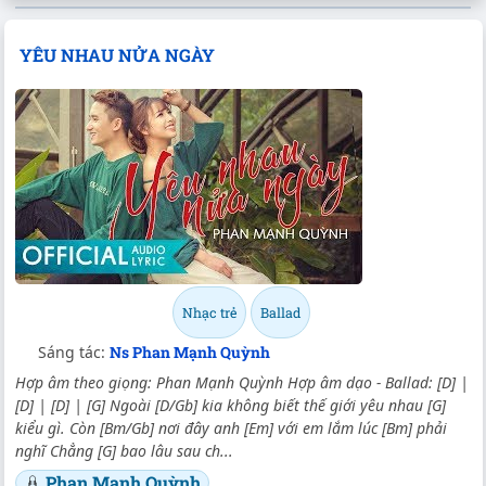
YÊU NHAU NỬA NGÀY
Nhạc trẻ
Ballad
Sáng tác:
Ns Phan Mạnh Quỳnh
Hợp âm theo giọng: Phan Mạnh Quỳnh Hợp âm dạo - Ballad: [D] |
[D] | [D] | [G] Ngoài [D/Gb] kia không biết thế giới yêu nhau [G]
kiểu gì. Còn [Bm/Gb] nơi đây anh [Em] với em lắm lúc [Bm] phải
nghĩ Chẳng [G] bao lâu sau ch...
Phan Mạnh Quỳnh