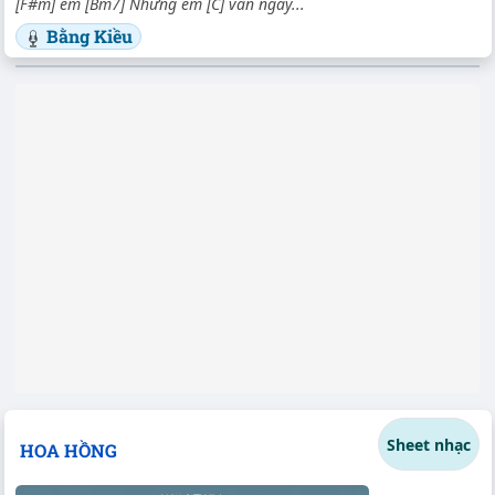
[F#m] em [Bm7] Nhưng em [C] vẫn ngây...
Bằng Kiều
Sheet nhạc
HOA HỒNG