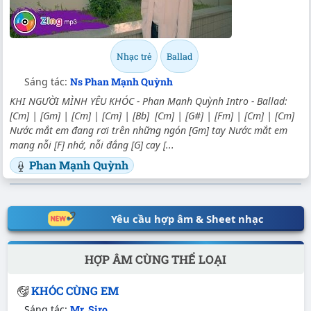
Nhạc trẻ
Ballad
Sáng tác:
Ns Phan Mạnh Quỳnh
KHI NGƯỜI MÌNH YÊU KHÓC - Phan Mạnh Quỳnh Intro - Ballad:
[Cm] | [Gm] | [Cm] | [Cm] | [Bb] [Cm] | [G#] | [Fm] | [Cm] | [Cm]
Nước mắt em đang rơi trên những ngón [Gm] tay Nước mắt em
mang nỗi [F] nhớ, nỗi đắng [G] cay [...
Phan Mạnh Quỳnh
Yêu cầu hợp âm & Sheet nhạc
HỢP ÂM CÙNG THỂ LOẠI
KHÓC CÙNG EM
Sáng tác:
Mr. Siro