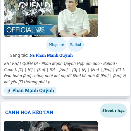
Nhạc trẻ
Ballad
Sáng tác:
Ns Phan Mạnh Quỳnh
KHI PHẢI QUÊN ĐI - Phan Mạnh Quỳnh Hợp âm dạo - Ballad -
Capo I: [C] | [C] | [Em] | [D] | [Am] | [G] | [F] | [Em] | [Em] | [C] 1.
Đau buồn [Am] chẳng phải khi người [Em] bỏ anh đi [Em] | [Am] Vì
khi yêu [F] thương phôi p...
Phan Mạnh Quỳnh
Sheet nhạc
CÁNH HOA HÉO TÀN