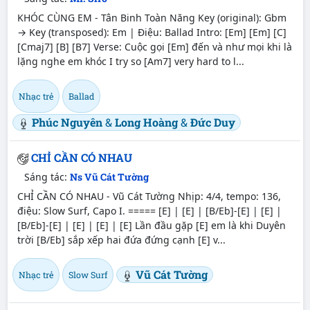
KHÓC CÙNG EM - Tân Binh Toàn Năng Key (original): Gbm
→ Key (transposed): Em | Điệu: Ballad Intro: [Em] [Em] [C]
[Cmaj7] [B] [B7] Verse: Cuộc gọi [Em] đến và như mọi khi là
lặng nghe em khóc I try so [Am7] very hard to l...
Nhạc trẻ
Ballad
Phúc Nguyên
&
Long Hoàng
&
Đức Duy
CHỈ CẦN CÓ NHAU
Sáng tác:
Ns Vũ Cát Tường
CHỈ CẦN CÓ NHAU - Vũ Cát Tường Nhịp: 4/4, tempo: 136,
điệu: Slow Surf, Capo I. ===== [E] | [E] | [B/Eb]-[E] | [E] |
[B/Eb]-[E] | [E] | [E] | [E] Lần đầu gặp [E] em là khi Duyên
trời [B/Eb] sắp xếp hai đứa đứng cạnh [E] v...
Vũ Cát Tường
Nhạc trẻ
Slow Surf