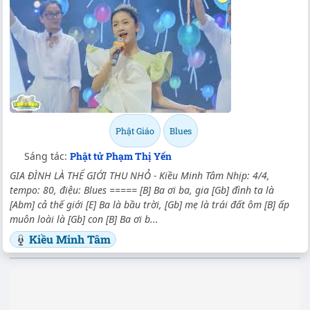
Phật Giáo
Blues
Sáng tác:
Phật tử Phạm Thị Yến
GIA ĐÌNH LÀ THẾ GIỚI THU NHỎ - Kiều Minh Tâm Nhịp: 4/4,
tempo: 80, điệu: Blues ===== [B] Ba ơi ba, gia [Gb] đình ta là
[Abm] cả thế giới [E] Ba là bầu trời, [Gb] mẹ là trái đất ôm [B] ấp
muôn loài là [Gb] con [B] Ba ơi b...
Kiều Minh Tâm