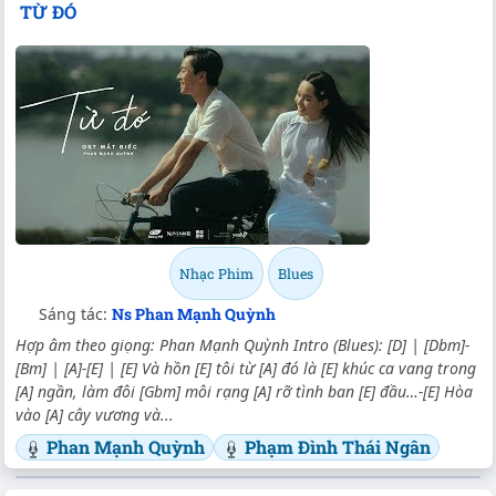
TỪ ĐÓ
Nhạc Phim
Blues
Sáng tác:
Ns Phan Mạnh Quỳnh
Hợp âm theo giọng: Phan Mạnh Quỳnh Intro (Blues): [D] | [Dbm]-
[Bm] | [A]-[E] | [E] Và hồn [E] tôi từ [A] đó là [E] khúc ca vang trong
[A] ngần, làm đôi [Gbm] môi rạng [A] rỡ tình ban [E] đầu…-[E] Hòa
vào [A] cây vương và...
Phan Mạnh Quỳnh
Phạm Đình Thái Ngân