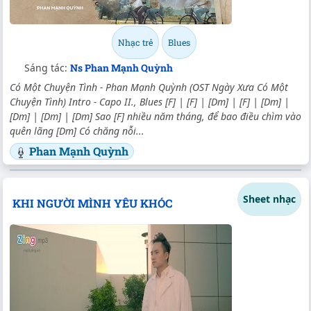
Nhạc trẻ
Blues
Sáng tác:
Ns Phan Mạnh Quỳnh
Có Một Chuyện Tình - Phan Mạnh Quỳnh (OST Ngày Xưa Có Một
Chuyện Tình) Intro - Capo II., Blues [F] | [F] | [Dm] | [F] | [Dm] |
[Dm] | [Dm] | [Dm] Sao [F] nhiều năm tháng, để bao điều chìm vào
quên lãng [Dm] Có chăng nỗi...
Phan Mạnh Quỳnh
Sheet nhạc
KHI NGƯỜI MÌNH YÊU KHÓC