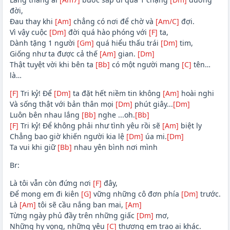
đời,
Đau thay khi
[Am]
chẳng có nơi để chờ và
[Am/C]
đợi.
Vì vậy cuộc
[Dm]
đời quá hào phóng với
[F]
ta,
Dành tặng 1 người
[Gm]
quá hiểu thấu trái
[Dm]
tim,
Giống như ta được cả thế
[Am]
gian.
[Dm]
Thật tuyệt vời khi bên ta
[Bb]
có một người mang
[C]
tên…
là…
[F]
Tri kỷ! Để
[Dm]
ta đặt hết niềm tin không
[Am]
hoài nghi
Và sống thật với bản thân mọi
[Dm]
phút giây...
[Dm]
Luôn bên nhau lắng
[Bb]
nghe ...oh.
[Bb]
[F]
Tri kỷ! Để không phải như tình yêu rồi sẽ
[Am]
biệt ly
Chẳng bao giờ khiến người kia lệ
[Dm]
úa mi.
[Dm]
Ta vui khi giữ
[Bb]
nhau yên bình nơi mình
Br:
Là tôi vẫn còn đứng nơi
[F]
đây,
Để mong em đi kiên
[G]
vững những cô đơn phía
[Dm]
trước.
Là
[Am]
tôi sẽ cầu nắng ban mai,
[Am]
Từng ngày phủ đầy trên những giấc
[Dm]
mơ,
Những hy vọng, những yêu
[C]
thương em trao ai khác.