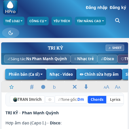
Đăng nhập
|
Đăng ký
THỂ LOẠI
CÔNG CỤ
YÊU THÍCH
TÌM NÂNG CAO
TRI KỶ
♬ SHEET
Sáng tác:
Ns Phan Mạnh Quỳnh
Nhạc trẻ
Disco
Th
Phiên bản (Ca sĩ)
Nhạc - Video
✏️ Chỉnh sửa hợp âm
S
TRAN Imrich
Tone gốc:
Dm
Chords
Lyrics
TRI KỶ
-
Phan Mạnh Quỳnh
Hợp âm dạo (Capo I.) -
Disco
: