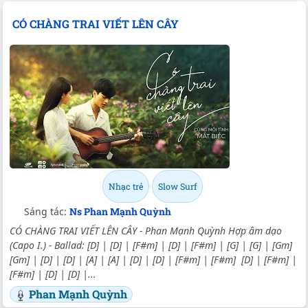
CÓ CHÀNG TRAI VIẾT LÊN CÂY
Nhạc trẻ
Slow Surf
Sáng tác:
Ns Phan Mạnh Quỳnh
CÓ CHÀNG TRAI VIẾT LÊN CÂY - Phan Mạnh Quỳnh Hợp âm dạo
(Capo I.) - Ballad: [D] | [D] | [F#m] | [D] | [F#m] | [G] | [G] | [Gm]
[Gm] | [D] | [D] | [A] | [A] | [D] | [D] | [F#m] | [F#m] [D] | [F#m] |
[F#m] | [D] | [D] |...
Phan Mạnh Quỳnh