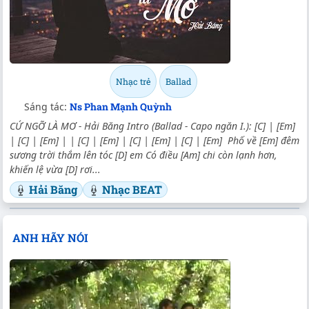
Nhạc trẻ
Ballad
Sáng tác:
Ns Phan Mạnh Quỳnh
CỨ NGỠ LÀ MƠ - Hải Băng Intro (Ballad - Capo ngăn I.): [C] | [Em]
| [C] | [Em] | | [C] | [Em] | [C] | [Em] | [C] | [Em] Phố về [Em] đêm
sương trời thắm lên tóc [D] em Có điều [Am] chi còn lạnh hơn,
khiến lệ vừa [D] rơi...
Hải Băng
Nhạc BEAT
ANH HÃY NÓI