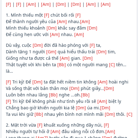
[F]
|
[F]
|
[Am]
|
[Am]
|
[Dm]
|
[Dm]
|
[Am]
|
[Am]
1. Mình thiếu một
[F]
chút bối rối
[F]
Để thành người yêu của
[Am]
nhau.
[Am]
Mình thiếu khoảnh
[Dm]
khắc say đắm
[Dm]
Để cùng hẹn ước với
[Am]
nhau.
[Am]
Dù vậy, cuộc
[Dm]
đời đã hào phóng với
[F]
ta,
Dành tặng 1 người
[Gm]
quá hiểu thấu trái
[Dm]
tim,
Giống như ta được cả thế
[Am]
gian.
[Dm]
Thật tuyệt vời khi bên ta
[Bb]
có một người mang
[C]
tên…
là…
[F]
Tri kỷ! Để
[Dm]
ta đặt hết niềm tin không
[Am]
hoài nghi
Và sống thật với bản thân mọi
[Dm]
phút giây...
[Dm]
Luôn bên nhau lắng
[Bb]
nghe ...oh.
[Bb]
[F]
Tri kỷ! Để không phải như tình yêu rồi sẽ
[Am]
biệt ly
Chẳng bao giờ khiến người kia lệ
[Dm]
úa mi.
[Dm]
Ta vui khi giữ
[Bb]
nhau yên bình nơi mình mãi
[Dm]
thôi.
[C]
2. Mặt trời vừa
[F]
khuất xuống những dãy núi,
[F]
Nhiều người tự hỏi ở
[Am]
đâu vắng nỗi cô đơn.
[Am]
Lang thang ai
[Am7]
bước sắp đi qua 1 chặng
[Dm]
đường