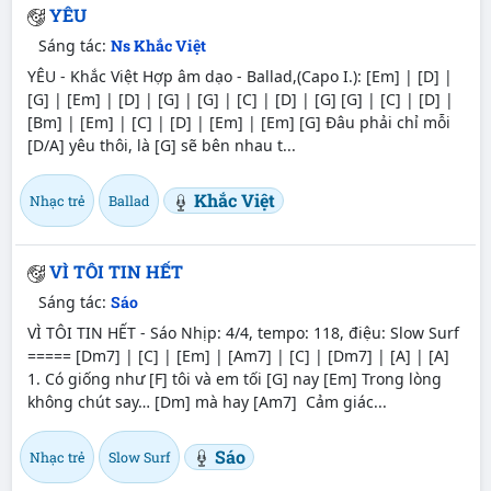
YÊU
Sáng tác:
Ns Khắc Việt
YÊU - Khắc Việt Hợp âm dạo - Ballad,(Capo I.): [Em] | [D] |
[G] | [Em] | [D] | [G] | [G] | [C] | [D] | [G] [G] | [C] | [D] |
[Bm] | [Em] | [C] | [D] | [Em] | [Em] [G] Đâu phải chỉ mỗi
[D/A] yêu thôi, là [G] sẽ bên nhau t...
Khắc Việt
Nhạc trẻ
Ballad
VÌ TÔI TIN HẾT
Sáng tác:
Sáo
VÌ TÔI TIN HẾT - Sáo Nhịp: 4/4, tempo: 118, điệu: Slow Surf
===== [Dm7] | [C] | [Em] | [Am7] | [C] | [Dm7] | [A] | [A]
1. Có giống như [F] tôi và em tối [G] nay [Em] Trong lòng
không chút say… [Dm] mà hay [Am7] Cảm giác...
Sáo
Nhạc trẻ
Slow Surf