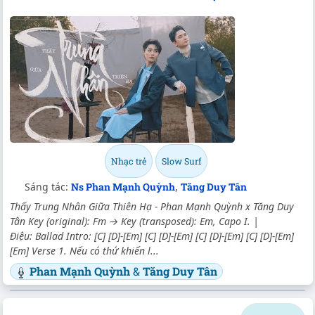
Nhạc trẻ
Slow Surf
Sáng tác:
Ns Phan Mạnh Quỳnh
,
Tăng Duy Tân
Thấy Trung Nhân Giữa Thiên Hạ - Phan Mạnh Quỳnh x Tăng Duy
Tân Key (original): Fm → Key (transposed): Em, Capo I. |
Điệu: Ballad Intro: [C] [D]-[Em] [C] [D]-[Em] [C] [D]-[Em] [C] [D]-[Em]
[Em] Verse 1. Nếu có thứ khiến l...
Phan Mạnh Quỳnh
&
Tăng Duy Tân