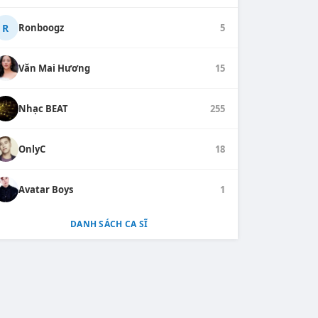
R
Ronboogz
5
Văn Mai Hương
15
Nhạc BEAT
255
OnlyC
18
Avatar Boys
1
DANH SÁCH CA SĨ