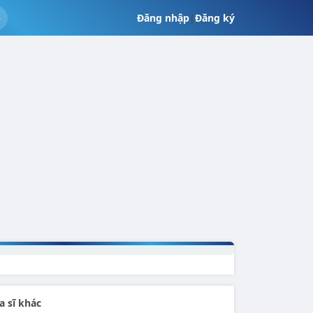
Đăng nhập
|
Đăng ký
a sĩ khác