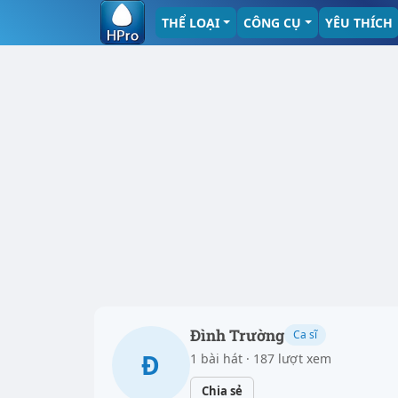
THỂ LOẠI
CÔNG CỤ
YÊU THÍCH
Đình Trường
Ca sĩ
Đ
1 bài hát · 187 lượt xem
Chia sẻ