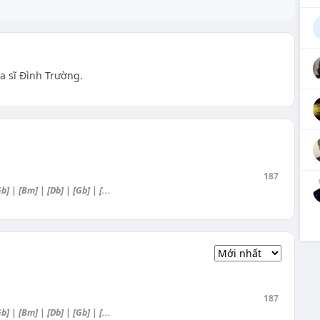
ca sĩ Đình Trường.
187
] | [Bm] | [Db] | [Gb] | [...
187
] | [Bm] | [Db] | [Gb] | [...