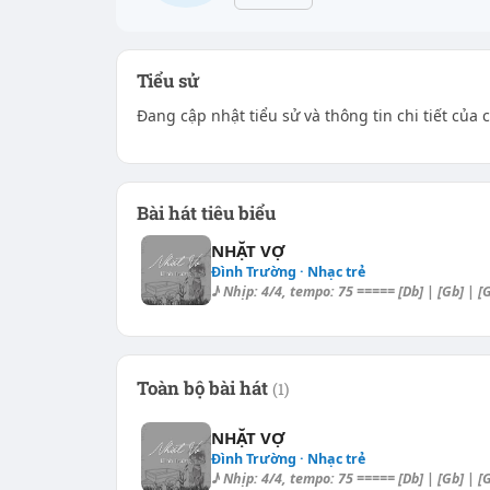
Tiểu sử
Đang cập nhật tiểu sử và thông tin chi tiết của 
Bài hát tiêu biểu
NHẶT VỢ
Đình Trường · Nhạc trẻ
♪ Nhịp: 4/4, tempo: 75 ===== [Db] | [Gb] | [Gb
Toàn bộ bài hát
(1)
NHẶT VỢ
Đình Trường · Nhạc trẻ
♪ Nhịp: 4/4, tempo: 75 ===== [Db] | [Gb] | [Gb