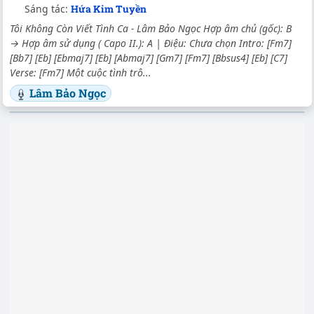
Sáng tác:
Hứa Kim Tuyền
Tôi Không Còn Viết Tình Ca - Lâm Bảo Ngọc Hợp âm chủ (gốc): B
→ Hợp âm sử dụng ( Capo II.): A | Điệu: Chưa chọn Intro: [Fm7]
[Bb7] [Eb] [Ebmaj7] [Eb] [Abmaj7] [Gm7] [Fm7] [Bbsus4] [Eb] [C7]
Verse: [Fm7] Một cuộc tình trô...
Lâm Bảo Ngọc