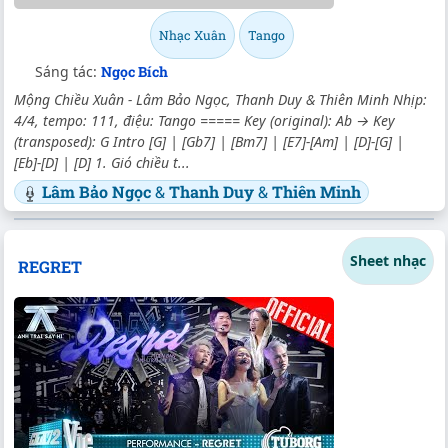
Nhạc Xuân
Tango
Sáng tác:
Ngọc Bích
Mộng Chiều Xuân - Lâm Bảo Ngọc, Thanh Duy & Thiên Minh Nhịp:
4/4, tempo: 111, điệu: Tango ===== Key (original): Ab → Key
(transposed): G Intro [G] | [Gb7] | [Bm7] | [E7]-[Am] | [D]-[G] |
[Eb]-[D] | [D] 1. Gió chiều t...
Lâm Bảo Ngọc
&
Thanh Duy
&
Thiên Minh
Sheet nhạc
REGRET