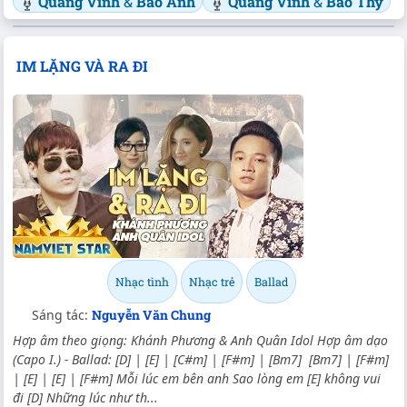
Quang Vinh
&
Bảo Anh
Quang Vinh
&
Bảo Thy
IM LẶNG VÀ RA ĐI
Nhạc tình
Nhạc trẻ
Ballad
Sáng tác:
Nguyễn Văn Chung
Hợp âm theo giọng: Khánh Phương & Anh Quân Idol Hợp âm dạo
(Capo I.) - Ballad: [D] | [E] | [C#m] | [F#m] | [Bm7] [Bm7] | [F#m]
| [E] | [E] | [F#m] Mỗi lúc em bên anh Sao lòng em [E] không vui
đi [D] Những lúc như th...