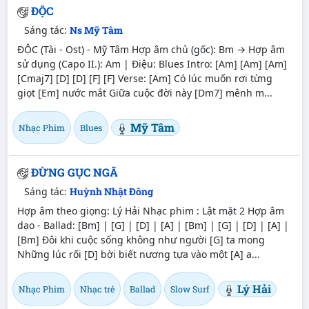
ĐỘC
Sáng tác:
Ns Mỹ Tâm
ĐỘC (Tài - Ost) - Mỹ Tâm Hợp âm chủ (gốc): Bm → Hợp âm
sử dụng (Capo II.): Am | Điệu: Blues Intro: [Am] [Am] [Am]
[Cmaj7] [D] [D] [F] [F] Verse: [Am] Có lúc muốn rơi từng
giọt [Em] nước mắt Giữa cuộc đời này [Dm7] mênh m...
Mỹ Tâm
Nhạc Phim
Blues
ĐỪNG GỤC NGÃ
Sáng tác:
Huỳnh Nhật Đông
Hợp âm theo giọng: Lý Hải Nhạc phim : Lật mặt 2 Hợp âm
dạo - Ballad: [Bm] | [G] | [D] | [A] | [Bm] | [G] | [D] | [A] |
[Bm] Đôi khi cuộc sống không như người [G] ta mong
Những lúc rối [D] bời biết nương tựa vào một [A] a...
Lý Hải
Nhạc Phim
Nhạc trẻ
Ballad
Slow Surf