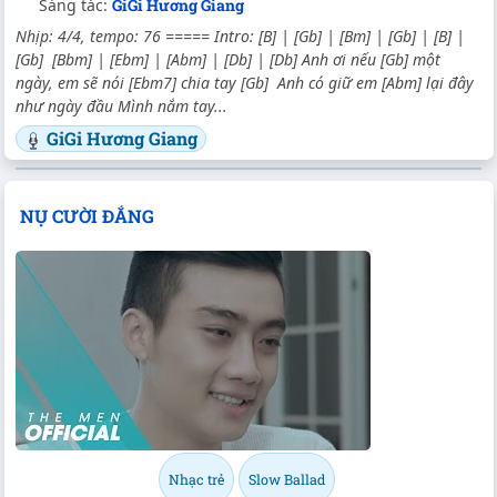
Sáng tác:
GiGi Hương Giang
Nhịp: 4/4, tempo: 76 ===== Intro: [B] | [Gb] | [Bm] | [Gb] | [B] |
[Gb] [Bbm] | [Ebm] | [Abm] | [Db] | [Db] Anh ơi nếu [Gb] một
ngày, em sẽ nói [Ebm7] chia tay [Gb] Anh có giữ em [Abm] lại đây
như ngày đầu Mình nắm tay...
GiGi Hương Giang
NỤ CƯỜI ĐẮNG
Nhạc trẻ
Slow Ballad