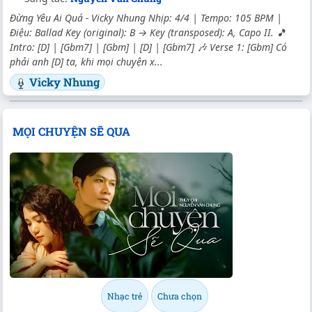
Đừng Yêu Ai Quá - Vicky Nhung Nhịp: 4/4 | Tempo: 105 BPM |
Điệu: Ballad Key (original): B → Key (transposed): A, Capo II. 🎵
Intro: [D] | [Gbm7] | [Gbm] | [D] | [Gbm7] 🎶 Verse 1: [Gbm] Có
phải anh [D] ta, khi mọi chuyện x...
Vicky Nhung
MỌI CHUYỆN SẼ QUA
Nhạc trẻ
Chưa chọn