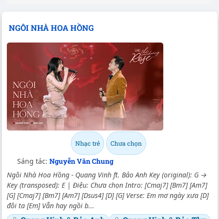
NGÔI NHÀ HOA HỒNG
Nhạc trẻ
Chưa chọn
Sáng tác:
Nguyễn Văn Chung
Ngôi Nhà Hoa Hồng - Quang Vinh ft. Bảo Anh Key (original): G →
Key (transposed): E | Điệu: Chưa chọn Intro: [Cmaj7] [Bm7] [Am7]
[G] [Cmaj7] [Bm7] [Am7] [Dsus4] [D] [G] Verse: Em mơ ngày xưa [D]
đôi ta [Em] Vẫn hay ngồi b...