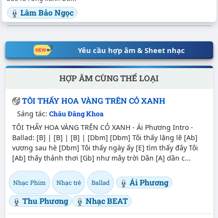
Lâm Bảo Ngọc
Yêu cầu hợp âm & Sheet nhạc
HỢP ÂM CÙNG THỂ LOẠI
TÔI THẤY HOA VÀNG TRÊN CỎ XANH
Sáng tác:
Châu Đăng Khoa
TÔI THẤY HOA VÀNG TRÊN CỎ XANH - Ái Phương Intro -
Ballad: [B] | [B] | [B] | [Dbm] [Dbm] Tôi thấy lặng lẽ [Ab]
vương sau hè [Dbm] Tôi thấy ngày ấy [E] tìm thấy đây Tôi
[Ab] thấy thảnh thơi [Gb] như mây trời Dần [A] dần c...
Ái Phương
Nhạc Phim
Nhạc trẻ
Ballad
Thu Phương
Nhạc BEAT