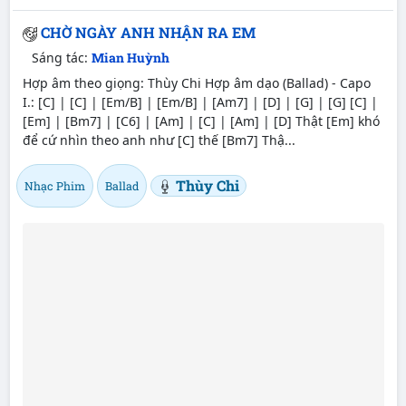
CHỜ NGÀY ANH NHẬN RA EM
Sáng tác:
Mian Huỳnh
Hợp âm theo giọng: Thùy Chi Hợp âm dạo (Ballad) - Capo
I.: [C] | [C] | [Em/B] | [Em/B] | [Am7] | [D] | [G] | [G] [C] |
[Em] | [Bm7] | [C6] | [Am] | [C] | [Am] | [D] Thật [Em] khó
để cứ nhìn theo anh như [C] thế [Bm7] Thậ...
Thùy Chi
Nhạc Phim
Ballad