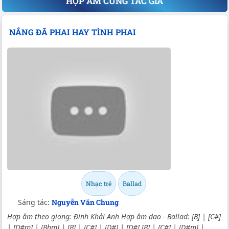
HỢP ÂM CÙNG TÁC GIẢ
NẮNG ĐÃ PHAI HAY TÌNH PHAI
Nhạc trẻ
Ballad
Sáng tác:
Nguyễn Văn Chung
Hợp âm theo giọng: Đinh Khải Anh Hợp âm dạo - Ballad: [B] | [C#]
| [D#m] | [Bbm] | [B] | [C#] | [D#] | [D#] [B] | [C#] | [D#m] |