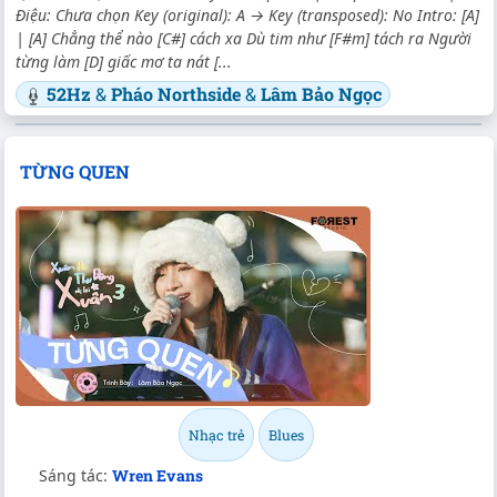
Điệu: Chưa chọn Key (original): A → Key (transposed): No Intro: [A]
| [A] Chẳng thể nào [C#] cách xa Dù tim như [F#m] tách ra Người
từng làm [D] giấc mơ ta nát [...
52Hz
&
Pháo Northside
&
Lâm Bảo Ngọc
TỪNG QUEN
Nhạc trẻ
Blues
Sáng tác:
Wren Evans