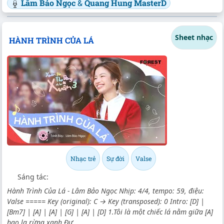
Lâm Bảo Ngọc
&
Quang Hung MasterD
Sheet nhạc
HÀNH TRÌNH CỦA LÁ
Nhạc trẻ
Sự đời
Valse
Sáng tác:
Hành Trình Của Lá - Lâm Bảo Ngọc Nhịp: 4/4, tempo: 59, điệu:
Valse ===== Key (original): C → Key (transposed): 0 Intro: [D] |
[Bm7] | [A] | [A] | [G] | [A] | [D] 1.Tôi là một chiếc lá nằm giữa [A]
bao la rừng xanh Đư...