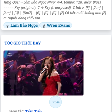
Từng Quen - Lâm Bảo Ngọc Nhịp: 4/4, tempo: 128, điệu: Blues
===== Key (original): C → Key (transposed): C Intro: [F] | [Am] |
[Am] | [G] | [Dm7] | [G] | [C] | [C] | [F] Có tiếc nuối không anh [F]
ơi Người đang thấy vui...
Lâm Bảo Ngọc
Wren Evans
TÓC GIÓ THÔI BAY
Blues
Sáng tác:
Trần Tiến