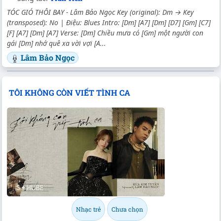
TÓC GIÓ THÔI BAY - Lâm Bảo Ngọc Key (original): Dm → Key
(transposed): No | Điệu: Blues Intro: [Dm] [A7] [Dm] [D7] [Gm] [C7]
[F] [A7] [Dm] [A7] Verse: [Dm] Chiều mưa có [Gm] một người con
gái [Dm] nhớ quê xa vời vợi [A...
Lâm Bảo Ngọc
TÔI KHÔNG CÒN VIẾT TÌNH CA
Nhạc trẻ
Chưa chọn