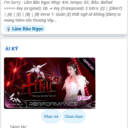
I'm Sorry - Lâm Bảo Ngọc Nhịp: 4/4, tempo: 83, điệu: Ballad
===== Key (original): Gb → Key (transposed): E Intro: [E] | [Dbm7]
| [A] | [E] | [B] | [B] Verse 1: Quặn [E] thắt ngỡ sẽ không [Dbm] ai
mang thêm tổn thương Vậy...
Lâm Bảo Ngọc
ÁI KỶ
Nhạc trẻ
Chưa chọn
Sáng tác: