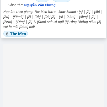
Sáng tác:
Nguyễn Văn Chung
Hợp âm theo giọng: The Men Intro - Slow Ballad : [A] | [A] | [Ab] |
[Ab] | [F#m7] | [E] | [Db] | [Db] [A] | [A] | [Abm] | [Abm] | [A] |
[F#m] | [C#m] | [A] 1. [Dbm] Anh cứ ngỡ [B] rằng Những niềm [A]
vui là mãi [Dbm] mãi...
The Men