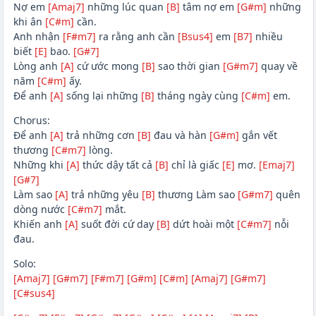
Nợ em
[Amaj7]
những lúc quan
[B]
tâm nợ em
[G#m]
những
khi ân
[C#m]
cần.
Anh nhận
[F#m7]
ra rằng anh cần
[Bsus4]
em
[B7]
nhiều
biết
[E]
bao.
[G#7]
Lòng anh
[A]
cứ ước mong
[B]
sao thời gian
[G#m7]
quay về
năm
[C#m]
ấy.
Để anh
[A]
sống lại những
[B]
tháng ngày cùng
[C#m]
em.
Chorus:
Để anh
[A]
trả những cơn
[B]
đau và hàn
[G#m]
gắn vết
thương
[C#m7]
lòng.
Những khi
[A]
thức dậy tất cả
[B]
chỉ là giấc
[E]
mơ.
[Emaj7]
[G#7]
Làm sao
[A]
trả những yêu
[B]
thương Làm sao
[G#m7]
quên
dòng nước
[C#m7]
mắt.
Khiến anh
[A]
suốt đời cứ day
[B]
dứt hoài một
[C#m7]
nỗi
đau.
Solo:
[Amaj7]
[G#m7]
[F#m7]
[G#m]
[C#m]
[Amaj7]
[G#m7]
[C#sus4]