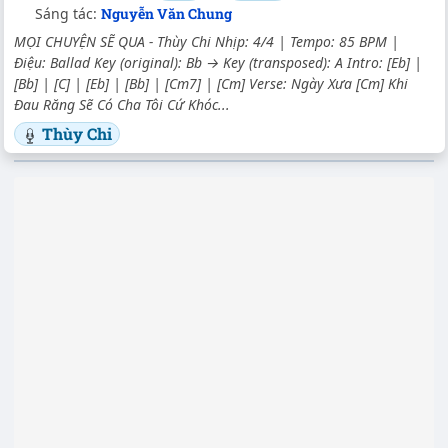
Sáng tác:
Nguyễn Văn Chung
MỌI CHUYỆN SẼ QUA - Thùy Chi Nhịp: 4/4 | Tempo: 85 BPM |
Điệu: Ballad Key (original): Bb → Key (transposed): A Intro: [Eb] |
[Bb] | [C] | [Eb] | [Bb] | [Cm7] | [Cm] Verse: Ngày Xưa [Cm] Khi
Đau Răng Sẽ Có Cha Tôi Cứ Khóc...
Thùy Chi