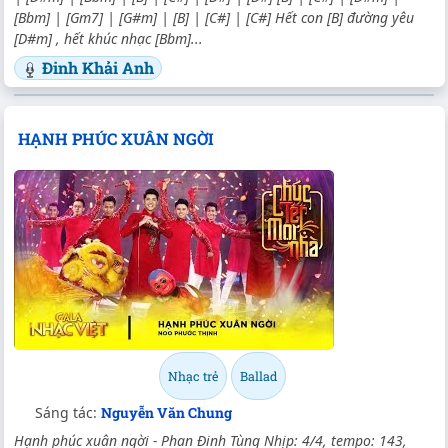
[Bbm] | [Gm7] | [G#m] | [B] | [C#] | [C#] Hết con [B] đường уêu
[D#m] , hết khúc nhạc [Bbm]...
Đinh Khải Anh
HẠNH PHÚC XUÂN NGỜI
Nhạc trẻ
Ballad
Sáng tác:
Nguyễn Văn Chung
Hạnh phúc xuân ngời - Phan Đinh Tùng Nhịp: 4/4, tempo: 143,