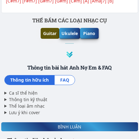
[C#m7]
[F#m7]
[G#m7]
[G#m]
[C#m]
[A]
[Amaj7]
[B]
Phần nội dung
THẾ BẤM CÁC LOẠI NHẠC CỤ
Guitar
Ukulele
Piano
Thông tin bài hát Anh Nợ Em & FAQ
Thông tin hữu ích
FAQ
Ca sĩ thể hiện
Thông tin kỹ thuật
Thể loại âm nhạc
Lưu ý khi cover
BÌNH LUẬN