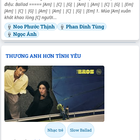
điệu: Ballad ===== [Am] | [C] | [G] | [Am] | [Am] | [C] | [G] | [Em]
[Am] | [C] | [G] | [Am] | [Am] | [C] | [G] | [Em] 1. Mùa [Am] xuân
khát khao lòng [C] người...
Noo Phước Thịnh
Phan Đinh Tùng
Ngọc Ánh
THƯƠNG ANH HƠN TÌNH YÊU
Nhạc trẻ
Slow Ballad