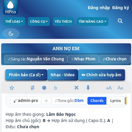
Đăng nhập
|
Đăng ký
THỂ LOẠI
CÔNG CỤ
YÊU THÍCH
TÌM NÂNG CAO
ANH NỢ EM
Sáng tác:
Nguyễn Văn Chung
Nhạc Phim
Chưa chọn
Phiên bản (Ca sĩ)
Nhạc - Video
✏️ Chỉnh sửa hợp âm
admin-pro
Tone gốc:
Dbm
Chords
Lyrics
N
Hợp âm theo giọng:
Lâm Bảo Ngọc
Hợp âm chủ (gốc):
B →
Hợp âm sử dụng ( Capo II.):
A
|
Điệu:
Chưa chọn