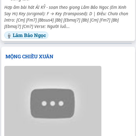
Hợp âm bài hát ÁI KỶ - soạn theo giọng Lâm Bảo Ngọc (Em Xinh
Say Hi) Key (original): F → Key (transposed): D | Điệu: Chưa chọn
Intro: [Cm] [Fm7] [Bbsus4] [Bb] [Ebmaj7] [Bb] [Cm] [Fm7] [Bb]
[Ebmaj7] [Cm7] Verse: Người luô...
Lâm Bảo Ngọc
MỘNG CHIỀU XUÂN