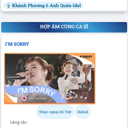
Khánh Phương
&
Anh Quân Idol
HỢP ÂM CÙNG CA SĨ
I'M SORRY
Nhạc ngoại lời Việt
Ballad
Sáng tác: