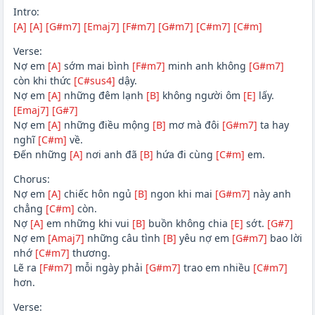
Intro:
[A]
[A]
[G#m7]
[Emaj7]
[F#m7]
[G#m7]
[C#m7]
[C#m]
Verse:
Nợ em
[A]
sớm mai bình
[F#m7]
minh anh không
[G#m7]
còn khi thức
[C#sus4]
dậy.
Nợ em
[A]
những đêm lạnh
[B]
không người ôm
[E]
lấy.
[Emaj7]
[G#7]
Nợ em
[A]
những điều mộng
[B]
mơ mà đôi
[G#m7]
ta hay
nghĩ
[C#m]
về.
Đến những
[A]
nơi anh đã
[B]
hứa đi cùng
[C#m]
em.
Chorus:
Nợ em
[A]
chiếc hôn ngủ
[B]
ngon khi mai
[G#m7]
này anh
chẳng
[C#m]
còn.
Nợ
[A]
em những khi vui
[B]
buồn không chia
[E]
sớt.
[G#7]
Nợ em
[Amaj7]
những câu tình
[B]
yêu nợ em
[G#m7]
bao lời
nhớ
[C#m7]
thương.
Lẽ ra
[F#m7]
mỗi ngày phải
[G#m7]
trao em nhiều
[C#m7]
hơn.
Verse: