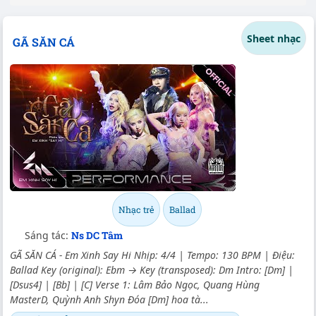
Sheet nhạc
GÃ SĂN CÁ
Nhạc trẻ
Ballad
Sáng tác:
Ns DC Tâm
GÃ SĂN CÁ - Em Xinh Say Hi Nhịp: 4/4 | Tempo: 130 BPM | Điệu:
Ballad Key (original): Ebm → Key (transposed): Dm Intro: [Dm] |
[Dsus4] | [Bb] | [C] Verse 1: Lâm Bảo Ngọc, Quang Hùng
MasterD, Quỳnh Anh Shyn Đóa [Dm] hoa tà...