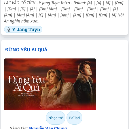
LẠC VÀO CỔ TÍCH - Y Jang Tuyn Intro - Ballad: [A] | [A] | [A] | [Dm]
| [Dm] | [D] | [A] | [Dm] [Am] | [Dm] | [Dm] | [Dm] | [Dm] | [A] |
[Am] | [Am] [Am] | [C] | [Am] | [Am] | [Am] | [Dm] | [Dm] | [A] Hội
An nghìn năm xưa...
Y Jang Tuyn
ĐỪNG YÊU AI QUÁ
Nhạc trẻ
Ballad
Sáng tác:
Nguyễn Văn Chung