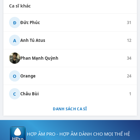
Ca sĩ khác
Đ
Đức Phúc
31
A
Anh Tú Atus
12
Phan Mạnh Quỳnh
34
O
Orange
24
C
Châu Bùi
1
DANH SÁCH CA SĨ
HỢP ÂM PRO - HỢP ÂM DÀNH CHO MỌI THẾ HỆ