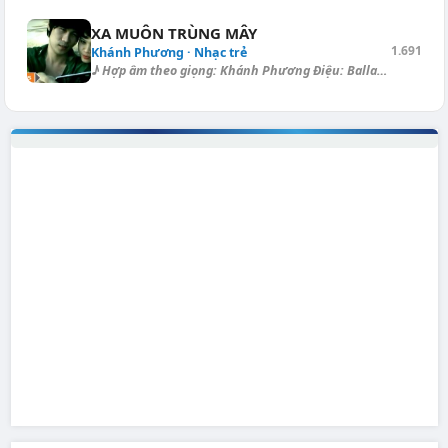
XA MUÔN TRÙNG MÂY
1.691
Khánh Phương · Nhạc trẻ
♪ Hợp âm theo giọng: Khánh Phương Điệu: Ballad Rồi ngày [Am] mai em đi,...