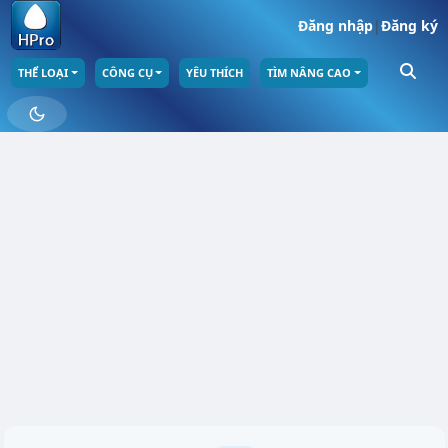
Đăng nhập
|
Đăng ký
THỂ LOẠI
CÔNG CỤ
YÊU THÍCH
TÌM NÂNG CAO