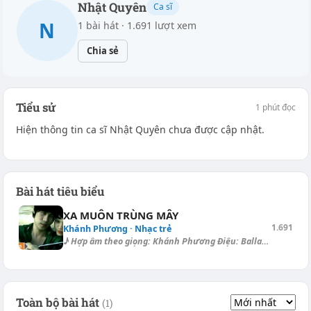
Nhật Quyên
Ca sĩ
N
1 bài hát · 1.691 lượt xem
Chia sẻ
Tiểu sử
1 phút đọc
Hiện thông tin ca sĩ Nhật Quyên chưa được cập nhật.
Bài hát tiêu biểu
XA MUÔN TRÙNG MÂY
1.691
Khánh Phương · Nhạc trẻ
♪ Hợp âm theo giọng: Khánh Phương Điệu: Ballad Rồi ngày [Am] mai em đi,...
Toàn bộ bài hát
(1)