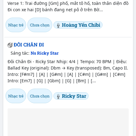
Verse 1: Trai đường [Gm] phố, mắt tô hố, toàn thân diện đồ
Đi con xe hai [D] bánh đang nẹt pô ở trên Bờ...
Hoàng Yến Chibi
Nhạc trẻ
Chưa chọn
ĐÔI CHÂN ĐI
Sáng tác:
Ns Ricky Star
Đôi Chân Đi - Ricky Star Nhịp: 4/4 | Tempo: 70 BPM | Điệu:
Ballad Key (original): Dbm → Key (transposed): Bm, Capo II.
Intro: [F#m7] | [A] | [G#m] | [A] | [C#m] | [G#m] | [C#m]
Intro: [Em7] | [G] | [Gbm] | [G] | [Bm] | [...
Ricky Star
Nhạc trẻ
Chưa chọn