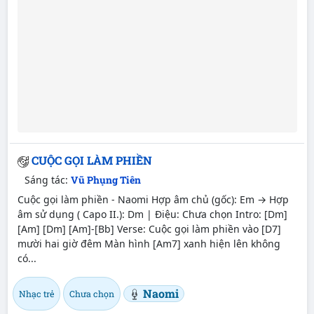
CUỘC GỌI LÀM PHIỀN
Sáng tác:
Vũ Phụng Tiên
Cuộc gọi làm phiền - Naomi Hợp âm chủ (gốc): Em → Hợp
âm sử dụng ( Capo II.): Dm | Điệu: Chưa chọn Intro: [Dm]
[Am] [Dm] [Am]-[Bb] Verse: Cuộc gọi làm phiền vào [D7]
mười hai giờ đêm Màn hình [Am7] xanh hiện lên không
có...
Naomi
Nhạc trẻ
Chưa chọn