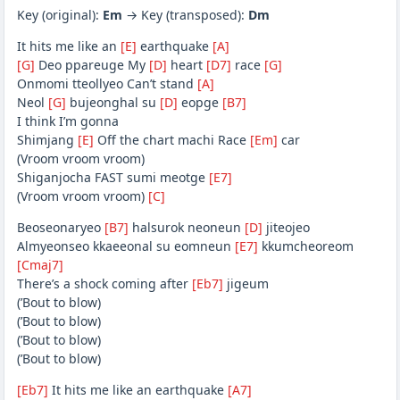
Key (original):
Em
→ Key (transposed):
Dm
It hits me like an
[E]
earthquake
[A]
[G]
Deo ppareuge My
[D]
heart
[D7]
race
[G]
Onmomi tteollyeo Can’t stand
[A]
Neol
[G]
bujeonghal su
[D]
eopge
[B7]
I think I’m gonna
Shimjang
[E]
Off the chart machi Race
[Em]
car
(Vroom vroom vroom)
Shiganjocha FAST sumi meotge
[E7]
(Vroom vroom vroom)
[C]
Beoseonaryeo
[B7]
halsurok neoneun
[D]
jiteojeo
Almyeonseo kkaeeonal su eomneun
[E7]
kkumcheoreom
[Cmaj7]
There’s a shock coming after
[Eb7]
jigeum
(’Bout to blow)
(’Bout to blow)
(’Bout to blow)
(’Bout to blow)
[Eb7]
It hits me like an earthquake
[A7]