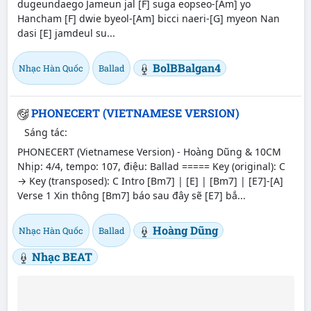
dugeundaego Jameun jal [F] suga eopseo-[Am] yo
Hancham [F] dwie byeol-[Am] bicci naeri-[G] myeon Nan
dasi [E] jamdeul su...
BolBBalgan4
Nhạc Hàn Quốc
Ballad
PHONECERT (VIETNAMESE VERSION)
Sáng tác:
PHONECERT (Vietnamese Version) - Hoàng Dũng & 10CM
Nhịp: 4/4, tempo: 107, điệu: Ballad ===== Key (original): C
→ Key (transposed): C Intro [Bm7] | [E] | [Bm7] | [E7]-[A]
Verse 1 Xin thông [Bm7] báo sau đây sẽ [E7] bắ...
Hoàng Dũng
Nhạc Hàn Quốc
Ballad
Nhạc BEAT