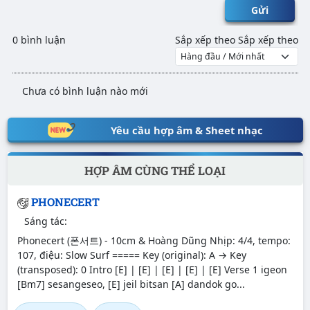
Gửi
0 bình luận
Sắp xếp theo
Sắp xếp theo
Chưa có bình luận nào mới
Yêu cầu hợp âm & Sheet nhạc
HỢP ÂM CÙNG THỂ LOẠI
PHONECERT
Sáng tác:
Phonecert (폰서트) - 10cm & Hoàng Dũng Nhịp: 4/4, tempo:
107, điệu: Slow Surf ===== Key (original): A → Key
(transposed): 0 Intro [E] | [E] | [E] | [E] | [E] Verse 1 igeon
[Bm7] sesangeseo, [E] jeil bitsan [A] dandok go...