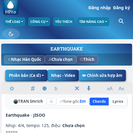
Đăng nhập
|
Đăng ký
THỂ LOẠI
CÔNG CỤ
YÊU THÍCH
TÌM NÂNG CAO
EARTHQUAKE
Nhạc Hàn Quốc
Chưa chọn
Thích
Phiên bản (Ca sĩ)
Nhạc - Video
✏️ Chỉnh sửa hợp âm
TRAN Imrich
Tone gốc:
Em
Chords
Lyrics
N
Earthquake
-
JISOO
Nhịp: 4/4, tempo: 125, điệu:
Chưa chọn
=====