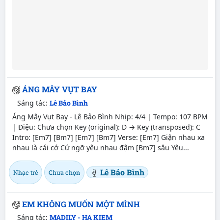
ÁNG MÂY VỤT BAY
Sáng tác:
Lê Bảo Bình
Áng Mây Vụt Bay - Lê Bảo Bình Nhịp: 4/4 | Tempo: 107 BPM
| Điệu: Chưa chọn Key (original): D → Key (transposed): C
Intro: [Em7] [Bm7] [Em7] [Bm7] Verse: [Em7] Giận nhau xa
nhau là cái cớ Cứ ngỡ yêu nhau đậm [Bm7] sâu Yêu...
Lê Bảo Bình
Nhạc trẻ
Chưa chọn
EM KHÔNG MUỐN MỘT MÌNH
Sáng tác:
MADILY - HA KIEM