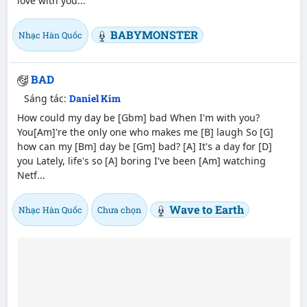
love with you...
BABYMONSTER
Nhạc Hàn Quốc
BAD
Sáng tác:
Daniel Kim
How could my day be [Gbm] bad When I'm with you?
You[Am]'re the only one who makes me [B] laugh So [G]
how can my [Bm] day be [Gm] bad? [A] It's a day for [D]
you Lately, life's so [A] boring I've been [Am] watching
Netf...
Wave to Earth
Nhạc Hàn Quốc
Chưa chọn