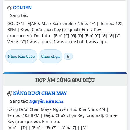
GOLDEN
Sáng tác:
GOLDEN - EJAE & Mark Sonnenblick Nhịp: 4/4 | Tempo: 122
BPM | Điệu: Chưa chọn Key (original): Em → Key
(transposed): Dm Intro: [Em] [C] [G] [D] [Em] [C] [G] [G] [C]
Verse: [C] I was a ghost I was alone hah I was a gh...
Nhạc Hàn Quốc
Chưa chọn
HỢP ÂM CÙNG GIAI ĐIỆU
NẮNG DƯỚI CHÂN MÂY
Sáng tác:
Nguyễn Hữu Kha
Nắng Dưới Chân Mây - Nguyễn Hữu Kha Nhịp: 4/4 |
Tempo: 103 BPM | Điệu: Chưa chọn Key (original): Gm →
Key (transposed): Em Intro:
[Am] | [D] | [Em] | [Em7] | [Cmaj7] | [D]