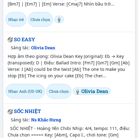
[Bm7] | [Em7] | [Em] Verse: [Cmaj7] Nhìn bầu trờ...
Nhạc trẻ
Chưa chọn
SO EASY
Sáng tác:
Olivia Dean
Hợp âm theo giọng: Olivia Dean Key (original): Eb → Key
(transposed): D | Điệu: Ballad Intro: [Fm7] [Gm7] [Gm] [Ab]
Verse: I [Ab] could be the twist [Ab] The one to make you
stop [Eb] The icing on your cake [Eb] The cher...
Olivia Dean
Nhạc Anh (US-UK)
Chưa chọn
SỐC NHIỆT
Sáng tác:
Ns Khắc Hưng
SỐC NHIỆT - Hoàng Yến Chibi Nhịp: 4/4, tempo: 111, điệu:
Chưa chọn ===== Key: [Abm], Capo I., chơi tone: [Gm]