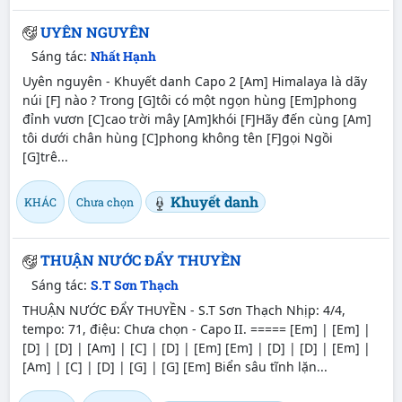
UYÊN NGUYÊN
Sáng tác:
Nhất Hạnh
Uyên nguyên - Khuyết danh Capo 2 [Am] Himalaya là dãy
núi [F] nào ? Trong [G]tôi có một ngọn hùng [Em]phong
đỉnh vươn [C]cao trời mây [Am]khói [F]Hãy đến cùng [Am]
tôi dưới chân hùng [C]phong không tên [F]gọi Ngồi
[G]trê...
Khuyết danh
KHÁC
Chưa chọn
THUẬN NƯỚC ĐẨY THUYỀN
Sáng tác:
S.T Sơn Thạch
THUẬN NƯỚC ĐẨY THUYỀN - S.T Sơn Thạch Nhịp: 4/4,
tempo: 71, điệu: Chưa chọn - Capo II. ===== [Em] | [Em] |
[D] | [D] | [Am] | [C] | [D] | [Em] [Em] | [D] | [D] | [Em] |
[Am] | [C] | [D] | [G] | [G] [Em] Biển sâu tĩnh lặn...