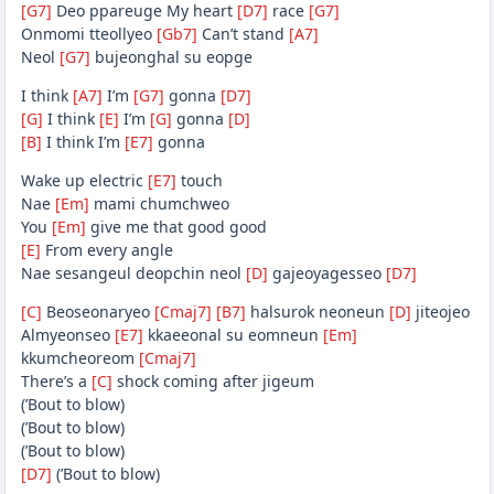
[G7]
Deo ppareuge My heart
[D7]
race
[G7]
Onmomi tteollyeo
[Gb7]
Can’t stand
[A7]
Neol
[G7]
bujeonghal su eopge
I think
[A7]
I’m
[G7]
gonna
[D7]
[G]
I think
[E]
I’m
[G]
gonna
[D]
[B]
I think I’m
[E7]
gonna
Wake up electric
[E7]
touch
Nae
[Em]
mami chumchweo
You
[Em]
give me that good good
[E]
From every angle
Nae sesangeul deopchin neol
[D]
gajeoyagesseo
[D7]
[C]
Beoseonaryeo
[Cmaj7]
[B7]
halsurok neoneun
[D]
jiteojeo
Almyeonseo
[E7]
kkaeeonal su eomneun
[Em]
kkumcheoreom
[Cmaj7]
There’s a
[C]
shock coming after jigeum
(’Bout to blow)
(’Bout to blow)
(’Bout to blow)
[D7]
(’Bout to blow)