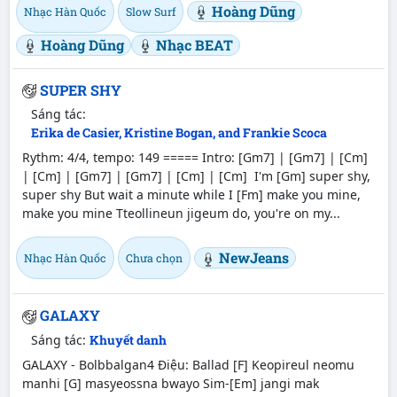
Hoàng Dũng
Nhạc Hàn Quốc
Slow Surf
Hoàng Dũng
Nhạc BEAT
SUPER SHY
Sáng tác:
Erika de Casier, Kristine Bogan, and Frankie Scoca
Rythm: 4/4, tempo: 149 ===== Intro: [Gm7] | [Gm7] | [Cm]
| [Cm] | [Gm7] | [Gm7] | [Cm] | [Cm] I'm [Gm] super shy,
super shy But wait a minute while I [Fm] make you mine,
make you mine Tteollineun jigeum do, you're on my...
NewJeans
Nhạc Hàn Quốc
Chưa chọn
GALAXY
Sáng tác:
Khuyết danh
GALAXY - Bolbbalgan4 Điệu: Ballad [F] Keopireul neomu
manhi [G] masyeossna bwayo Sim-[Em] jangi mak