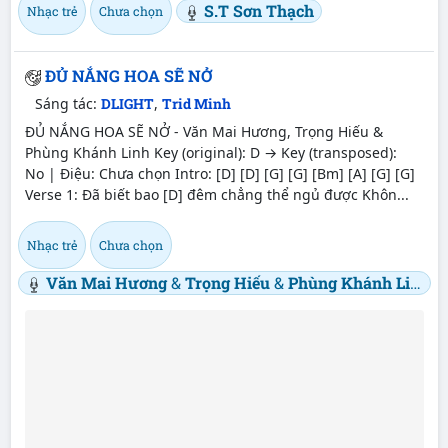
S.T Sơn Thạch
Nhạc trẻ
Chưa chọn
ĐỦ NẮNG HOA SẼ NỞ
Sáng tác:
DLIGHT
,
Trid Minh
ĐỦ NẮNG HOA SẼ NỞ - Văn Mai Hương, Trọng Hiếu &
Phùng Khánh Linh Key (original): D → Key (transposed):
No | Điệu: Chưa chọn Intro: [D] [D] [G] [G] [Bm] [A] [G] [G]
Verse 1: Đã biết bao [D] đêm chẳng thể ngủ được Khôn...
Nhạc trẻ
Chưa chọn
Văn Mai Hương
&
Trọng Hiếu
&
Phùng Khánh Linh