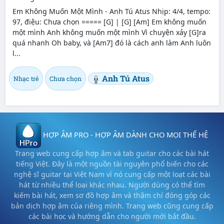
Em Không Muốn Một Mình - Anh Tú Atus Nhịp: 4/4, tempo:
97, điệu: Chưa chọn ===== [G] | [G] [Am] Em không muốn
một mình Anh không muốn một mình Vì chuyện xảy [G]ra
quá nhanh Oh baby, và [Am7] đó là cách anh làm Anh luôn
l...
Anh Tú Atus
Nhạc trẻ
Chưa chọn
HỢP ÂM PRO - HỢP ÂM DÀNH CHO MỌI THẾ HỆ
Trang web cung cấp hợp âm và tab guitar cho các bài hát
tiếng Việt. Đây là một nguồn tài nguyên phổ biến cho các
nghệ sĩ guitar tại Việt Nam vì nó cung cấp một loạt các bài
hát từ nhiều thể loại khác nhau. Người dùng có thể tìm
kiếm bài hát, xem sơ đồ hợp âm và thậm chí đóng góp các
bản dịch hợp âm của riêng mình. Trang web cũng cung cấp
các bài học và hướng dẫn cho người mới bắt đầu.