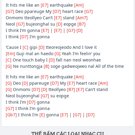
It hits me like an
[E7]
earthquake
[Am]
[G7]
Deo ppareuge My
[D7]
heart race
[G7]
Onmomi tteollyeo Can’t
[E7]
stand
[Am7]
Neol
[G7]
bujeonghal su
[D]
eopge
[B7]
I think I’m gonna
[E7]
|
[E7]
|
[G7]
-
[D]
I think
[D7]
I’m gonna
’Cause I
[C]
gipi
[D]
tteoreojeodo And I love it
[Em]
Guji mal an haedo
[G]
Yeah I’m feelin’ you
[C]
One touch baby I
[D]
fall nan neol weonhae
[G]
Ne nunttongja
[B]
soge gadweojweo nal All of the time
It hits me like an
[E7]
earthquake
[Am]
[G]
Deo
[D]
ppareuge
[D7]
My
[E7]
heart race
[Am]
[G]
Onmomi
[D7]
[D]
tteollyeo
[B7]
[E7]
Can’t stand
Neol bujeonghal
[G7]
su eopge
I think I’m
[D7]
gonna
[G7]
I think I’m gonna
[Gb7]
I think I’m
[E]
gonna
[E7]
|
[G7]
|
[D7]
Phần nội dung
THẾ BẤM CÁC LOẠI NHẠC CỤ