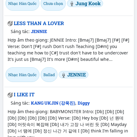
Jung Kook
Nhạc Hàn Quốc
Chưa chọn
LESS THAN A LOVER
Sáng tác:
JENNIE
Hợp âm theo giọng: JENNIE Intro: [Bmaj7] [Bmaj7] [F#] [F#]
Verse: Don't [F#] rush Don't rush Teaching [D#m] you
teaching me how to [C#] trust don't have to be undercover
It's just us [Bmaj7] It's more [D#m] beautiful whe...
JENNIE
Nhạc Hàn Quốc
Ballad
I LIKE IT
Sáng tác:
KANG UKJIN (강욱진)
,
Diggy
Hợp âm theo giọng: BABYMONSTER Intro: [Db] [Db] [Db]
[Db] [Db] [Db] [Db] [Db] Verse: [Db] Hey boy [Db] 넌 뭔데
[Db] 머릿속이 복잡해 [Db] 내가 고장 나 버린 듯 [Db] Mayday
[Db] 너 땜에 [Db] 정신 나간 거 같애 I [Db] think I’m falling in