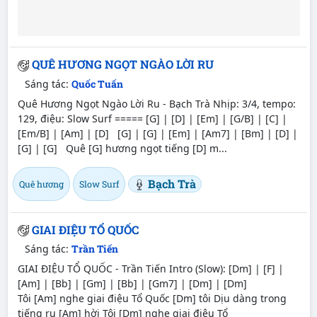
QUÊ HƯƠNG NGỌT NGÀO LỜI RU
Sáng tác:
Quốc Tuấn
Quê Hương Ngọt Ngào Lời Ru - Bạch Trà Nhịp: 3/4, tempo:
129, điệu: Slow Surf ===== [G] | [D] | [Em] | [G/B] | [C] |
[Em/B] | [Am] | [D] [G] | [G] | [Em] | [Am7] | [Bm] | [D] |
[G] | [G] Quê [G] hương ngọt tiếng [D] m...
Bạch Trà
Quê hương
Slow Surf
GIAI ĐIỆU TỔ QUỐC
Sáng tác:
Trần Tiến
GIAI ĐIỆU TỔ QUỐC - Trần Tiến Intro (Slow): [Dm] | [F] |
[Am] | [Bb] | [Gm] | [Bb] | [Gm7] | [Dm] | [Dm]
Tôi [Am] nghe giai điệu Tổ Quốc [Dm] tôi Dịu dàng trong
tiếng ru [Am] hời Tôi [Dm] nghe giai điệu Tổ