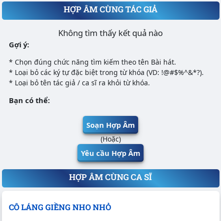
HỢP ÂM CÙNG TÁC GIẢ
Không tìm thấy kết quả nào
Gợi ý:
* Chọn đúng chức năng tìm kiếm theo tên Bài hát.
* Loại bỏ các ký tự đặc biệt trong từ khóa (VD: !@#$%^&*?).
* Loại bỏ tên tác giả / ca sĩ ra khỏi từ khóa.
Bạn có thể:
Soạn Hợp Âm
(Hoặc)
Yêu cầu Hợp Âm
HỢP ÂM CÙNG CA SĨ
CÔ LÁNG GIỀNG NHO NHỎ