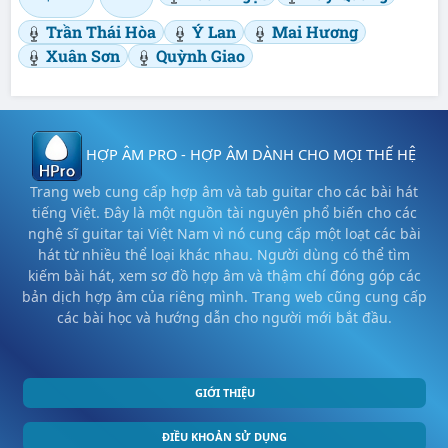
Trần Thái Hòa
Ý Lan
Mai Hương
Xuân Sơn
Quỳnh Giao
HỢP ÂM PRO - HỢP ÂM DÀNH CHO MỌI THẾ HỆ
Trang web cung cấp hợp âm và tab guitar cho các bài hát
tiếng Việt. Đây là một nguồn tài nguyên phổ biến cho các
nghệ sĩ guitar tại Việt Nam vì nó cung cấp một loạt các bài
hát từ nhiều thể loại khác nhau. Người dùng có thể tìm
kiếm bài hát, xem sơ đồ hợp âm và thậm chí đóng góp các
bản dịch hợp âm của riêng mình. Trang web cũng cung cấp
các bài học và hướng dẫn cho người mới bắt đầu.
GIỚI THIỆU
ĐIỀU KHOẢN SỬ DỤNG