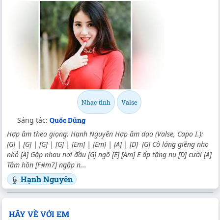
Nhạc tình
Valse
Sáng tác:
Quốc Dũng
Hợp âm theo giọng: Hạnh Nguyên Hợp âm dạo (Valse, Capo I.):
[G] | [G] | [G] | [G] | [Em] | [Em] | [A] | [D] [G] Cô láng giềng nho
nhỏ [A] Gặp nhau nơi đầu [G] ngõ [E] [Am] E ấp tặng nụ [D] cười [A]
Tâm hồn [F#m7] ngập n...
Hạnh Nguyên
HÃY VỀ VỚI EM