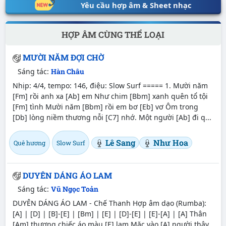
Yêu cầu hợp âm & Sheet nhạc
HỢP ÂM CÙNG THỂ LOẠI
MƯỜI NĂM ĐỢI CHỜ
Sáng tác:
Hàn Châu
Nhịp: 4/4, tempo: 146, điệu: Slow Surf ===== 1. Mười năm
[Fm] rồi anh xa [Ab] em Như chim [Bbm] xanh quên tổ tội
[Fm] tình Mười năm [Bbm] rồi em bơ [Eb] vơ Ôm trong
[Db] lòng niềm thương nỗi [C7] nhớ. Một người [Ab] đi q...
Lê Sang
Như Hoa
Quê hương
Slow Surf
DUYÊN DÁNG ÁO LAM
Sáng tác:
Vũ Ngọc Toản
DUYÊN DÁNG ÁO LAM - Chế Thanh Hợp âm dạo (Rumba):
[A] | [D] | [B]-[E] | [Bm] | [E] | [D]-[E] | [E]-[A] | [A] Thân
[Am] thương chiếc áo màu [E] lam Mặc vào [A] người thây