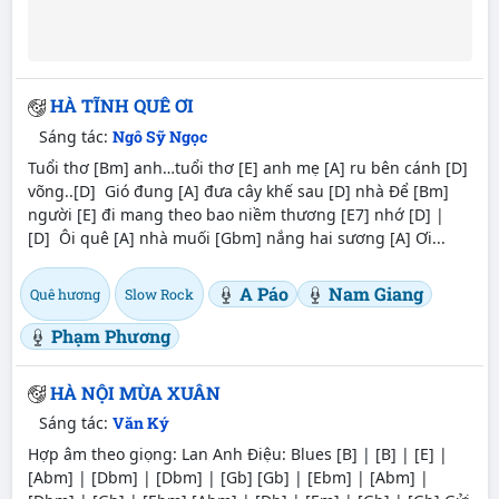
HÀ TĨNH QUÊ ƠI
Sáng tác:
Ngô Sỹ Ngọc
Tuổi thơ [Bm] anh…tuổi thơ [E] anh mẹ [A] ru bên cánh [D]
võng..[D] Gió đung [A] đưa cây khế sau [D] nhà Để [Bm]
người [E] đi mang theo bao niềm thương [E7] nhớ [D] |
[D] Ôi quê [A] nhà muối [Gbm] nắng hai sương [A] Ơi...
A Páo
Nam Giang
Quê hương
Slow Rock
Phạm Phương
HÀ NỘI MÙA XUÂN
Sáng tác:
Văn Ký
Hợp âm theo giọng: Lan Anh Điệu: Blues [B] | [B] | [E] |
[Abm] | [Dbm] | [Dbm] | [Gb] [Gb] | [Ebm] | [Abm] |