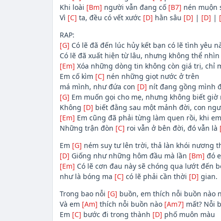
Khi loài
[Bm]
người vẫn đang cố
[B7]
nén muộn 
Vì
[C]
ta, đều có vết xước
[D]
hằn sâu
[D]
|
[D]
|
RAP:
[G]
Có lẽ đã đến lúc hủy kết bạn có lẽ tình yêu n
Có lẽ đã xuất hiện từ lâu, nhưng không thể nhì
[Em]
Xóa những dòng tin không còn giá trị, chỉ 
Em cố kìm
[C]
nén những giọt nước ở trên
má mình, như đứa con
[D]
nít đang gồng mình đi
[G]
Em muốn gọi cho mẹ, nhưng không biết giờ 
Không
[D]
biết đằng sau một mảnh đời, con ng
[Em]
Em cũng đã phải từng làm quen rồi, khi em
Những trận đòn
[C]
roi vẫn ở bên đời, đó vẫn là
Em
[G]
ném suy tư lên trời, thả làn khói nương t
[D]
Giống như những hôm đầu mà lần
[Bm]
đó e
[Em]
Có lẽ cơn đau này sẽ chóng qua lướt đến 
như là bóng ma
[C]
có lẽ phải cần thời
[D]
gian.
Trong bao nỗi
[G]
buồn, em thích nỗi buồn nào 
Và em
[Am]
thích nỗi buồn nào
[Am7]
mất? Nỗi 
Em
[C]
bước đi trong thành
[D]
phố muôn màu