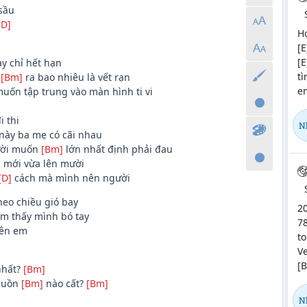
sầu
[D]
Hợ
[E
[E
ày chỉ hết hạn
tì
n
[Bm]
ra bao nhiêu là vết rạn
em
muốn tập trung vào màn hình ti vi
 thi
N
này ba mẹ có cãi nhau
ười muốn
[Bm]
lớn nhất định phải đau
 mới vừa lên mười
[D]
cách mà mình nên người
heo chiều gió bay
20
m thấy mình bó tay
78
bên em
to
Ve
[B
nhất?
[Bm]
buồn
[Bm]
nào cất?
[Bm]
N