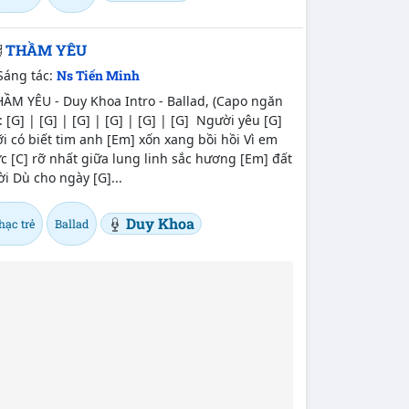
THẦM YÊU
Sáng tác:
Ns Tiến Minh
ẦM YÊU - Duy Khoa Intro - Ballad, (Capo ngăn
): [G] | [G] | [G] | [G] | [G] | [G] Người yêu [G]
i có biết tim anh [Em] xốn xang bồi hồi Vì em
c [C] rỡ nhất giữa lung linh sắc hương [Em] đất
ời Dù cho ngày [G]...
Duy Khoa
hạc trẻ
Ballad