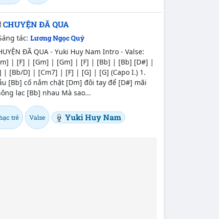
CHUYỆN ĐÃ QUA
Sáng tác:
Lương Ngọc Quý
HUYỆN ĐÃ QUA - Yuki Huy Nam Intro - Valse:
m] | [F] | [Gm] | [Gm] | [F] | [Bb] | [Bb] [D#] |
] | [Bb/D] | [Cm7] | [F] | [G] | [G] (Capo I.) 1.
u [Bb] cố nắm chặt [Dm] đôi tay để [D#] mãi
ông lạc [Bb] nhau Mà sao...
Yuki Huy Nam
hạc trẻ
Valse