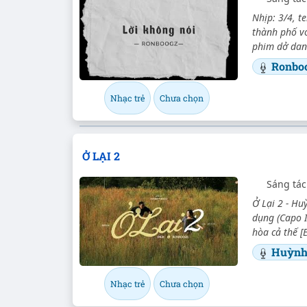
Nhịp: 3/4, t
thành phố v
phim dở dang
Ronbo
Nhạc trẻ
Chưa chọn
Ở LẠI 2
Sáng tá
Ở Lại 2 - H
dụng (Capo I
hòa cả thế [E
Huỳnh
Nhạc trẻ
Chưa chọn