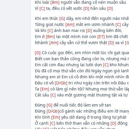
Khi loài
[Bm]
người vẫn đang cố nén muộn sầu
Vì
[C]
ta, đều có vết xước
[D]
hằn sâu
[D]
Khi em thức
[G]
dậy, em nhớ đến người nào nhấ
Từng giọt nước
[Am]
mắt em ươm nhành
[C]
cây
Và khi
[C]
ánh ban mai rọi
[D]
xuống bên đời,
Em ở
[Bm]
lại một mình nơi con
[E7]
tim đã chết
Nhành
[Am]
cây vẫn cứ thế vươn thật
[D]
xa vì
[G
[G]
Có cuộc gọi đến, em nhìn một lúc rồi gạt qua
Biết con bạn thân cũng đang còn lo, nhưng mà n
Em cất cơn đau nhưng lại lười dọn
[C]
kho Nhưng
Dù đã cố mọi thứ vẫn còn đó Ngày ngọn gió lạ
Nhưng em ơi Em có cô đơn khi một mình nhìn đê
Đâu có vô
[D/Gb]
tri như ngày còn trên nôi Đâu c
Ta
[Em]
có làm gì nên tội? Nhưng mọi thứ vẫn lặp 
Cất sâu
[C]
vào một gương mặt thương tật và tự
Đừng
[G]
để nuối tiếc đó làm em vỡ tan
Đừng
[D/Gb]
cố gánh vác những điều em lỡ man
Khi tình
[Em]
yêu dở dang ở trong lòng tự phát
Ở cạnh
[C]
bên thở than vẫn có những
[D]
động 