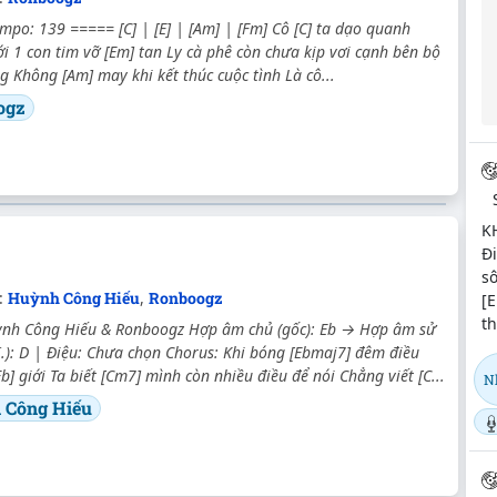
empo: 139 ===== [C] | [E] | [Am] | [Fm] Cô [C] ta dạo quanh
ới 1 con tim vỡ [Em] tan Ly cà phê còn chưa kịp vơi cạnh bên bộ
 Không [Am] may khi kết thúc cuộc tình Là cô...
ogz
K
Đi
s
c:
Huỳnh Công Hiếu
,
Ronboogz
[E
th
uỳnh Công Hiếu & Ronboogz Hợp âm chủ (gốc): Eb → Hợp âm sử
.): D | Điệu: Chưa chọn Chorus: Khi bóng [Ebmaj7] đêm điều
b] giới Ta biết [Cm7] mình còn nhiều điều để nói Chẳng viết [C...
N
 Công Hiếu