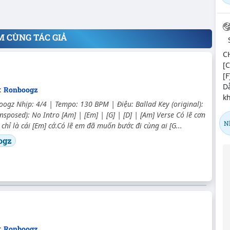
M CÙNG TÁC GIẢ
C
[C
[F
Dẫ
c:
Ronboogz
kh
oogz Nhịp: 4/4 | Tempo: 130 BPM | Điệu: Ballad Key (original):
nsposed): No Intro [Am] | [Em] | [G] | [D] | [Am] Verse Có lẽ cơn
N
 chỉ là cái [Em] cớ.Có lẽ em đã muốn bước đi cùng ai [G...
ogz
:
Ronboogz