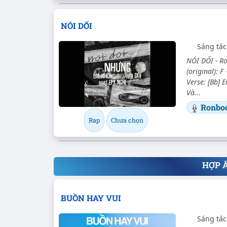
NÓI DỐI
Sáng tá
NÓI DỐI - R
(original): F
Verse: [Bb] 
Và...
Ronbo
Rap
Chưa chọn
HỢP 
BUỒN HAY VUI
Sáng tác