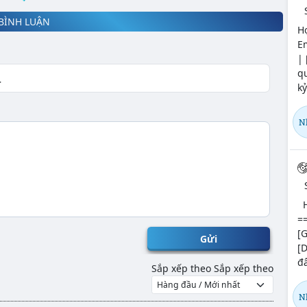
BÌNH LUẬN
Hợ
Em
| 
q
kỷ
N
HA
==
[G
Gửi
[D
đâ
Sắp xếp theo
Sắp xếp theo
N