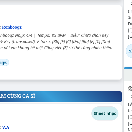
C
â
Đi
c:
Ronboogz
[F
onboogz Nhịp: 4/4 | Tempo: 85 BPM | Điệu: Chưa chọn Key
[G
 → Key (transposed): E Intro: [Bb] [F] [C] [Dm] [Bb] [F] [C] [Dm]
Em nói em không hề mệt Công việc [F] cứ thế càng nhiều thêm
N
ogz
ÂM CÙNG CA SĨ
L
te
Sheet nhạc
[G
[G
:
V.A
Ch