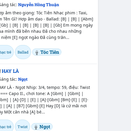
Sáng tác:
Nguyễn Hồng Thuận
p âm theo giọng: Tóc Tiên Nhạc phim : Taxi,
 Tên Gì? Hợp âm dạo - Ballad: [B] | [B] | [Abm]
[Gb] | [B] | [B] | [B] | [B] | [Gb] Em mong ngày
ua mình đã bên nhau Đã cho nhau những
 niệm [E] ngọt ngào Đã cùng trăn...
Tóc Tiên
hạc trẻ
Ballad
HAY LÀ
Sáng tác:
Ngọt
Y LÀ - Ngọt Nhịp: 3/4, tempo: 59, điệu: Twist
=== Capo II., chơi tone: A [Gbm] | [Gbm] |
bm] | [A]-[D] | [E] | [A]-[Gbm] [Bm]-[E] | [E]-
] | [A] | [B7] [Gbm]-[E] Hay [D] là cứ mãi nơi
y Một căn nhà [A] bé...
Ngọt
hạc trẻ
Twist