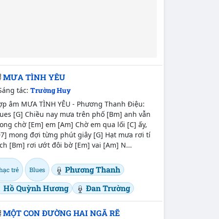
MƯA TÌNH YÊU
Sáng tác:
Trường Huy
ợp âm MƯA TÌNH YÊU - Phương Thanh Điệu:
lues [G] Chiều nay mưa trên phố [Bm] anh vẫn
ong chờ [Em] em [Am] Chờ em qua lối [C] ấy,
7] mong đợi từng phút giây [G] Hạt mưa rơi tí
ch [Bm] rơi ướt đôi bờ [Em] vai [Am] N...
Phương Thanh
hạc trẻ
Blues
Hồ Quỳnh Hương
Đan Trường
MỘT CON ĐƯỜNG HAI NGÃ RẼ