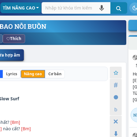
TÌM NÂNG CAO
AO NỖI BUỒN
Thích
sửa hợp âm
Hợ
Lyrics
Nâng cao
Cơ bản
[E
[G
T
Slow Surf
[G
N
nhất?
[Bm]
]
nào cất?
[Bm]