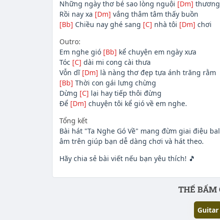
Những ngày thơ bé sao lòng nguội
[Dm]
thương
Rồi nay xa
[Dm]
vắng thâm tâm thấy buồn
[Bb]
Chiều nay ghé sang
[C]
nhà tôi
[Dm]
chơi
Outro:
Em nghe gió
[Bb]
kể chuyện em ngày xưa
Tóc
[C]
dài mi cong cài thưa
Vỗn dĩ
[Dm]
là nàng thơ đẹp tựa ánh trăng rằm
[Bb]
Thời con gái lưng chừng
Dừng
[C]
lại hay tiếp thôi đừng
Để
[Dm]
chuyện tôi kể gió về em nghe.
Tổng kết
Bài hát "Ta Nghe Gó Về" mang đừm giai điệu bal
âm trên giúp bạn dễ dàng chơi và hát theo.
Hãy chia sẻ bài viết nếu bạn yêu thích! 🎵
Phần nội dung
THẾ BẤM 
Guitar