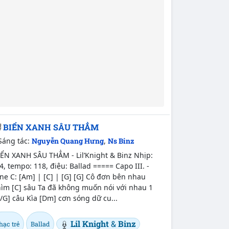
BIỂN XANH SÂU THẲM
Sáng tác:
Nguyễn Quang Hưng
,
Ns Binz
IỂN XANH SÂU THẲM - Lil’Knight & Binz Nhịp:
4, tempo: 118, điệu: Ballad ===== Capo III. -
ne C: [Am] | [C] | [G] [G] Cô đơn bên nhau
hìm [C] sâu Ta đã không muốn nói với nhau 1
/G] câu Kìa [Dm] cơn sóng dữ cu...
Lil Knight
&
Binz
hạc trẻ
Ballad