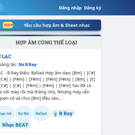
Đăng nhập
|
Đăng ký
Yêu cầu hợp âm & Sheet nhạc
HỢP ÂM CÙNG THỂ LOẠI
LẠC
Sáng tác:
Ns B Ray
C - B Ray Điệu: Ballad Hợp âm dạo: [Bm] | [C#]
[C#] | [F#m] | [F#m] | [F#m] [F#m] | [Bm] | [E]
[C#] | [C#] | [F#m] | [F#m] | [F#m] Tao đã có
ói với mày rồi mà thằng chó, Nhưng mày vẫn
oan cố và chui [Bm] đầu vào...
B Ray
hạc trẻ
Sự đời
Ballad
Nhạc BEAT