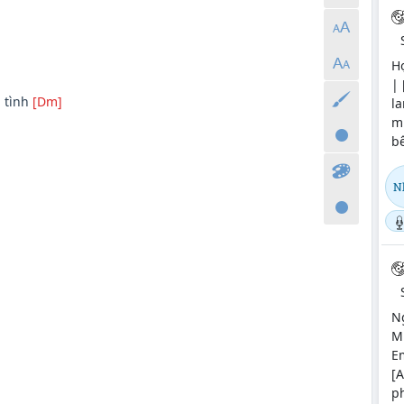
Hợ
| 
]
tình
[Dm]
l
m
b
N
N
Mi
Em
[A
ph