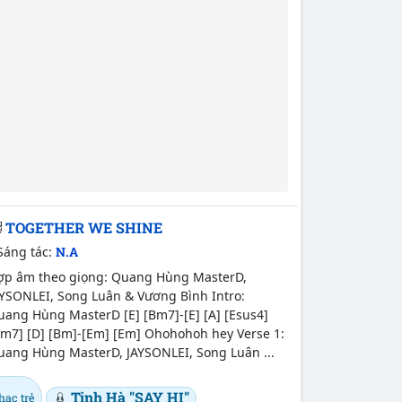
TOGETHER WE SHINE
Sáng tác:
N.A
ợp âm theo giọng: Quang Hùng MasterD,
AYSONLEI, Song Luân & Vương Bình Intro:
uang Hùng MasterD [E] [Bm7]-[E] [A] [Esus4]
Bm7] [D] [Bm]-[Em] [Em] Ohohohoh hey Verse 1:
uang Hùng MasterD, JAYSONLEI, Song Luân ...
Tinh Hà "SAY HI"
hạc trẻ