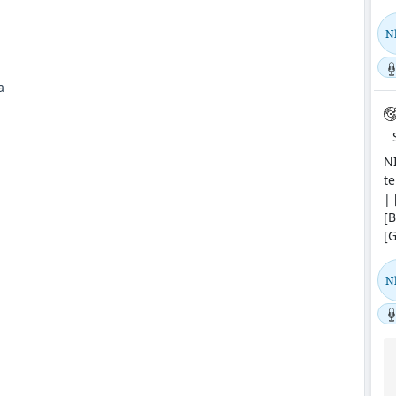
N
a
N
t
| 
[B
[G
N