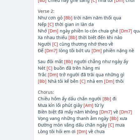
[Bb]
Chiều nay ghé sang
[C]
nhà tôi
[Dm]
chơi
Verse 2:
Như cơn gó
[Bb]
trời năm năm thổi qua
Nếp
[C]
thời gian in làn da
Nhớ
[Dm]
ngày phiền lo còn chưa ghé
[Dm7]
qu
Xa nhau thiếu
[Bb]
thời biết đến khi nào
Người
[C]
cùng thương nhớ theo về
Để
[Dm7]
lòng tôi bớt ưu
[Dm]
phiền nặng nề
Sau đôi mắt
[Bb]
người chẳng như ngày ấy
Nét
[C]
buồn đã trên hàng mi
Trắc
[Dm]
trở người đã trãi qua những gì
[Bb]
Nhà tôi kế bên
[C]
nhà em
[Dm]
thôi
Chorus:
Chiều hôm ấy dấu chân người
[Bb]
đi
Mưa kín lối phút giây
[Am]
từ ly
Biền biệt đã mấy năm không
[Dm7]
về
[Dm7]
Vọng vang những thanh âm ngày
[Bb]
xưa
Đường mòn vắng dấu chân ngày
[C]
mưa
Lòng tôi hỏi em ơi
[Dm]
về chưa