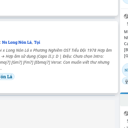
M
Nh
c:
Ns Long Nón Lá
,
Tọi
Ca
[B
ọi x Long Nón Lá x Phương Nghiêm OST Tiểu Đội 1978 Hợp âm
[G
b → Hợp âm sử dụng (Capo II.): D | Điệu: Chưa chọn Intro:
bmaj7] [Gm7] [Fm7] [Ebmaj7] Verse: Con muốn viết thư nhưng
..
N
ón Lá