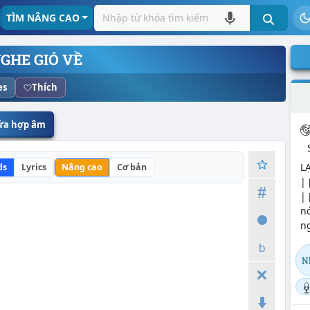
TÌM NÂNG CAO
GHE GIÓ VỀ
es
Thích
sửa hợp âm
LẠ
ds
Lyrics
Nâng cao
Cơ bản
| 
| 
n
ng
N