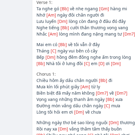
Verse 1:
Ta nghe gó
[Bb]
về nhẹ ngang
[Gm]
hàng mi
Nhớ
[Am]
ngày đôi chân người đi
Lưu luyến
[Dm]
lòng còn đang ở đâu đó đây
Nghe tiếng
[Bb]
cười thân thương vọng vang
Nhắc
[Am]
lòng mình đang nặng mang tư
[Dm7
Mai em có
[Bb]
về tôi vẫn ở đây
Tháng
[C]
ngày vui bên cỏ cây
Bếp
[Dm]
hồng đêm đông nghe ấm trong lòng
[Bb]
Nhà tôi ở lưng đồi
[C]
em
[D]
ơi
[Dm]
Chorus 1:
Chiều hôm ấy dấu chân người
[Bb]
đi
Mưa kín lối phút giây
[Am]
từ ly
Biền biệt đã mấy năm không
[Dm7]
về
[Dm7]
Vọng vang những thanh âm ngày
[Bb]
xưa
Đường mòn vắng dấu chân ngày
[C]
mưa
Lòng tôi hỏi em ơi
[Dm]
về chưa
Những ngày thơ bé sao lòng nguội
[Dm]
thương
Rồi nay xa
[Dm]
vắng thâm tâm thấy buồn