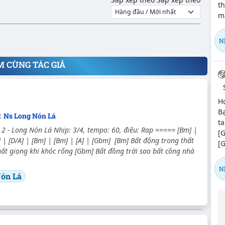
t
ma
N
M CÙNG TÁC GIẢ
H
Bạ
:
Ns Long Nón Lá
ta
 - Long Nón Lá Nhịp: 3/4, tempo: 60, điệu: Rap ===== [Bm] |
[
 | [D/A] | [Bm] | [Bm] | [A] | [Gbm] [Bm] Bất động trong thất
[G
t giọng khi khóc rống [Gbm] Bất đồng trời sao bất công nhà
N
ón Lá