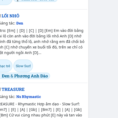
LỐI NHỎ
Sáng tác:
Đen
tro: [Em] | [D] | [C] | [D] [Em] Em vào đời bằng
i lộ còn anh vào đời bằng lối nhỏ Anh [D] nhớ
ình đã từng thổ lộ, anh nhớ rằng em đã chối bỏ
h [C] nhớ chuyến xe buổi tối đó, trên xe chỉ có
t người ngồi Anh [D]...
hạc trẻ
Slow Surf
Đen
&
Phương Anh Đào
TREASURE
Sáng tác:
Ns Rhymastic
REASURE - Rhymastic Hợp âm dạo - Slow Surf:
m7] | [E] | [A] | [Gb] | [Bm7] | [E] | [A] | [Gb]
[Bm] Cứ vui cùng nhau phút [E] này và tan vào