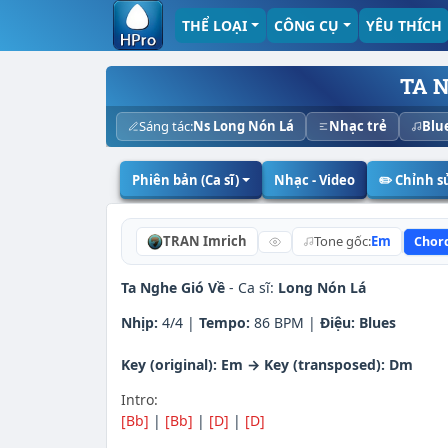
THỂ LOẠI
CÔNG CỤ
YÊU THÍCH
TA N
Sáng tác:
Ns Long Nón Lá
Nhạc trẻ
Blu
Phiên bản (Ca sĩ)
Nhạc - Video
✏️ Chỉnh 
TRAN Imrich
Tone gốc:
Em
Chor
Ta Nghe Gió Về
- Ca sĩ:
Long Nón Lá
Nhịp:
4/4 |
Tempo:
86 BPM |
Điệu:
Blues
Key (original): Em → Key (transposed): Dm
Intro:
[Bb]
|
[Bb]
|
[D]
|
[D]