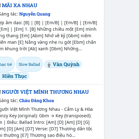
MÃI XA NHAU
Sáng tác:
Nguyễn Quang
p âm dạo: [B] | [B] | [Em/B] | [Em/B] | [Em/B]
[Em] | [Em] 1. [B] Những chiều một [Em] mình
ang thang [Em] [Abm] Nhớ về kỷ [Gbm] niệm
iên man [E] Nắng vàng nhẹ ru gót [Ebm] chân
ên khung trời [Ab] xanh [Dbm] Những...
Vân Quỳnh
hạc trẻ
Slow Ballad
Hiền Thục
NGƯỜI VIỆT MÌNH THƯƠNG NHAU
Sáng tác:
Châu Đăng Khoa
gười Việt Mình Thương Nhau - Cẩm Ly & Hòa
nzy Key (original): Gbm → Key (transposed):
 | Điệu: Ballad Intro: [Am] [D] [Am] [D] [G]
m] [D] [Am] [D7] Verse: [D7] Thương dân tộc
i thường [E7] Thương sao điệu hò...