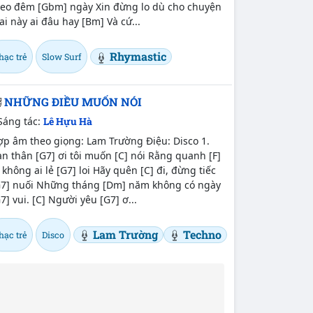
heo đêm [Gbm] ngày Xin đừng lo dù cho chuyện
i này ai đâu hay [Bm] Và cứ...
Rhymastic
hạc trẻ
Slow Surf
NHỮNG ĐIỀU MUỐN NÓI
Sáng tác:
Lê Hựu Hà
ợp âm theo giọng: Lam Trường Điệu: Disco 1.
n thân [G7] ơi tôi muốn [C] nói Rằng quanh [F]
 không ai lẻ [G7] loi Hãy quên [C] đi, đừng tiếc
G7] nuối Những tháng [Dm] năm không có ngày
7] vui. [C] Người yêu [G7] ơ...
Lam Trường
Techno
hạc trẻ
Disco