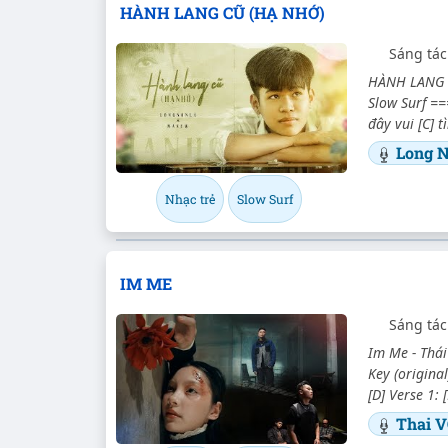
HÀNH LANG CŨ (HẠ NHỚ)
Sáng tác
HÀNH LANG C
Slow Surf ===
đây vui [C] 
Long 
Nhạc trẻ
Slow Surf
IM ME
Sáng tá
Im Me - Thái
Key (original
[D] Verse 1: 
Thai 