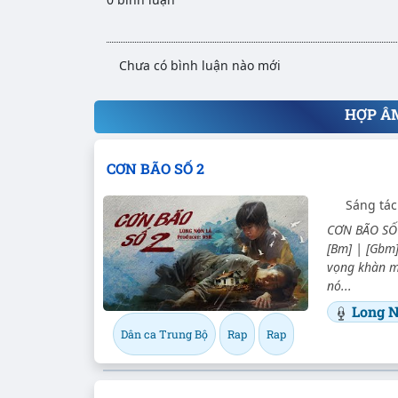
Chưa có bình luận nào mới
HỢP Â
CƠN BÃO SỐ 2
Sáng tác
CƠN BÃO SỐ 2
[Bm] | [Gbm]
vọng khàn mấ
nó...
Long N
Dân ca Trung Bộ
Rap
Rap