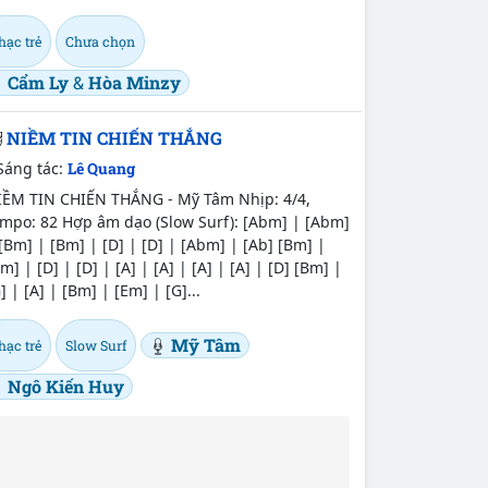
hạc trẻ
Chưa chọn
Cẩm Ly
&
Hòa Minzy
NIỀM TIN CHIẾN THẮNG
Sáng tác:
Lê Quang
IỀM TIN CHIẾN THẮNG - Mỹ Tâm Nhịp: 4/4,
empo: 82 Hợp âm dạo (Slow Surf): [Abm] | [Abm]
[Bm] | [Bm] | [D] | [D] | [Abm] | [Ab] [Bm] |
m] | [D] | [D] | [A] | [A] | [A] | [A] | [D] [Bm] |
] | [A] | [Bm] | [Em] | [G]...
Mỹ Tâm
hạc trẻ
Slow Surf
Ngô Kiến Huy