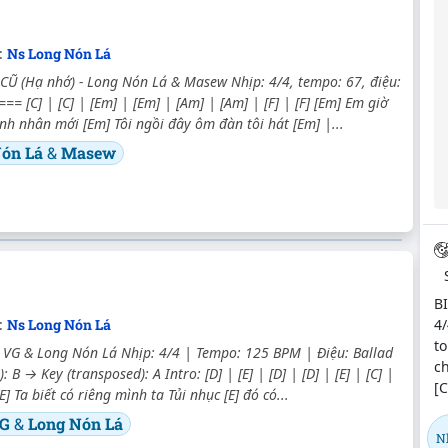
:
Ns Long Nón Lá
Ũ (Hạ nhớ) - Long Nón Lá & Masew Nhịp: 4/4, tempo: 67, điệu:
== [C] | [C] | [Em] | [Em] | [Am] | [Am] | [F] | [F] [Em] Em giờ
tình nhân mới [Em] Tôi ngồi đây ôm đàn tôi hát [Em] |...
Nón Lá
&
Masew
B
4/
c:
Ns Long Nón Lá
to
 VG & Long Nón Lá Nhịp: 4/4 | Tempo: 125 BPM | Điệu: Ballad
c
): B → Key (transposed): A Intro: [D] | [E] | [D] | [D] | [E] | [C] |
[C
[E] Ta biết có riêng mình ta Tủi nhục [E] đó có...
VG
&
Long Nón Lá
N