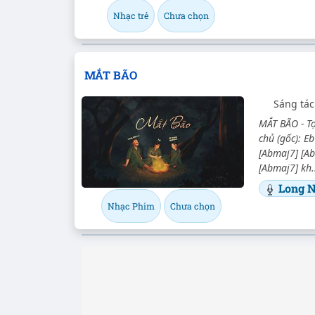
Nhạc trẻ
Chưa chọn
MẮT BÃO
Sáng tá
MẮT BÃO - T
chủ (gốc): E
[Abmaj7] [A
[Abmaj7] kh.
Long N
Nhạc Phim
Chưa chọn