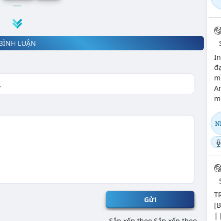
BÌNH LUẬN
In
đạ
m
An
mộ
N
T
Gửi
[B
| 
Sắp xếp theo
Sắp xếp theo