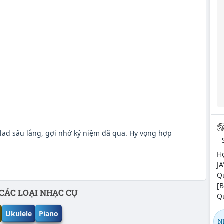
lad sâu lắng, gợi nhớ kỷ niệm đã qua. Hy vọng hợp
H
J
Q
[
CÁC LOẠI NHẠC CỤ
Q
Ukulele
Piano
N