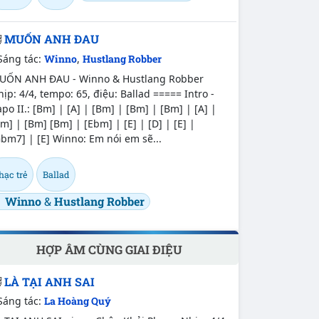
MUỐN ANH ĐAU
Sáng tác:
Winno
,
Hustlang Robber
UỐN ANH ĐAU - Winno & Hustlang Robber
ịp: 4/4, tempo: 65, điệu: Ballad ===== Intro -
po II.: [Bm] | [A] | [Bm] | [Bm] | [Bm] | [A] |
m] | [Bm] [Bm] | [Ebm] | [E] | [D] | [E] |
bm7] | [E] Winno: Em nói em sẽ...
hạc trẻ
Ballad
Winno
&
Hustlang Robber
HỢP ÂM CÙNG GIAI ĐIỆU
LÀ TẠI ANH SAI
Sáng tác:
La Hoàng Quý