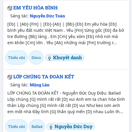
EM YÊU HÒA BÌNH
Sáng tác:
Nguyễn Đức Toàn
[Eb] | [Ab]-[Fm] | [Eb]-[Ab] | [Bb]-[Eb] Em yêu hòa [Eb]
bình yêu đất nước Việt Nam . Yêu [Fm] từng gốc [Eb] đa bờ
tre đường [Bb] làng . Em [Cm] yêu xóm [Eb] nhỏ nơi mà
em khôn [Cm] lớn . Yêu [Ab] những mái [Fm] trường r...
Khuyết danh
Thiếu nhi
Disco
LỚP CHÚNG TA ĐOÀN KẾT
Sáng tác:
Mộng Lân
LỚP CHÚNG TA ĐOÀN KẾT - Nguyễn Đức Duy Điệu: Ballad
Lớp chúng [G] mình rất rất [D] vui Anh em ta chan hòa tình
thân Lớp chúng [G] mình rất rất [D] vui Như keo sơn anh
em một nhà Đầy tình [G] thân quý mến [D] nhau Luôn th...
Nguyễn Đức Duy
Thiếu nhi
Ballad