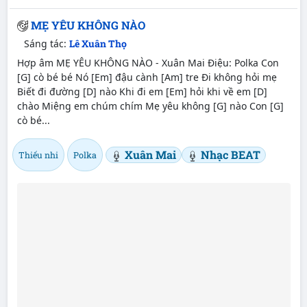
MẸ YÊU KHÔNG NÀO
Sáng tác:
Lê Xuân Thọ
Hợp âm MẸ YÊU KHÔNG NÀO - Xuân Mai Điệu: Polka Con
[G] cò bé bé Nó [Em] đậu cành [Am] tre Đi không hỏi mẹ
Biết đi đường [D] nào Khi đi em [Em] hỏi khi về em [D]
chào Miệng em chúm chím Mẹ yêu không [G] nào Con [G]
cò bé...
Xuân Mai
Nhạc BEAT
Thiếu nhi
Polka