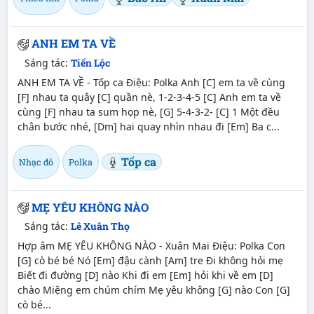
ANH EM TA VỀ
Sáng tác:
Tiến Lộc
ANH EM TA VỀ - Tốp ca Điệu: Polka Anh [C] em ta về cùng
[F] nhau ta quây [C] quần nè, 1-2-3-4-5 [C] Anh em ta về
cùng [F] nhau ta sum họp nè, [G] 5-4-3-2- [C] 1 Một đều
chân bước nhé, [Dm] hai quay nhìn nhau đi [Em] Ba c...
Tốp ca
Nhạc đỏ
Polka
MẸ YÊU KHÔNG NÀO
Sáng tác:
Lê Xuân Thọ
Hợp âm MẸ YÊU KHÔNG NÀO - Xuân Mai Điệu: Polka Con
[G] cò bé bé Nó [Em] đậu cành [Am] tre Đi không hỏi mẹ
Biết đi đường [D] nào Khi đi em [Em] hỏi khi về em [D]
chào Miệng em chúm chím Mẹ yêu không [G] nào Con [G]
cò bé...