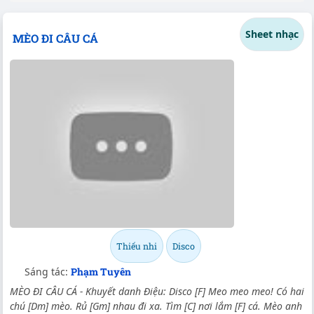
Sheet nhạc
MÈO ĐI CÂU CÁ
Thiếu nhi
Disco
Sáng tác:
Phạm Tuyên
MÈO ĐI CÂU CÁ - Khuyết danh Điệu: Disco [F] Meo meo meo! Có hai
chú [Dm] mèo. Rủ [Gm] nhau đi xa. Tìm [C] nơi lắm [F] cá. Mèo anh