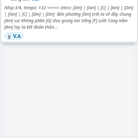
Nhịp:3/4, tempo: 132 ===== Intro: [Dm] | [Gm] | [C] | [Am] | [Dm]
| [Gm] | [C] | [Dm] | [Dm] Bốn phương [Dm] trời ta về đây chung
[Am] vui Không phân [G] chia giọng nói tiếng [F] cười Cùng nắm
[Am] tay ta kết đoàn thân...
V.A