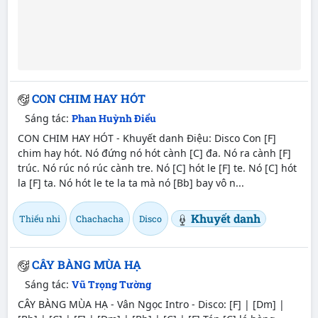
CON CHIM HAY HÓT
Sáng tác:
Phan Huỳnh Điểu
CON CHIM HAY HÓT - Khuyết danh Điệu: Disco Con [F]
chim hay hót. Nó đứng nó hót cành [C] đa. Nó ra cành [F]
trúc. Nó rúc nó rúc cành tre. Nó [C] hót le [F] te. Nó [C] hót
la [F] ta. Nó hót le te la ta mà nó [Bb] bay vô n...
Khuyết danh
Thiếu nhi
Chachacha
Disco
CÂY BÀNG MÙA HẠ
Sáng tác:
Vũ Trọng Tường
CÂY BÀNG MÙA HẠ - Vân Ngọc Intro - Disco: [F] | [Dm] |