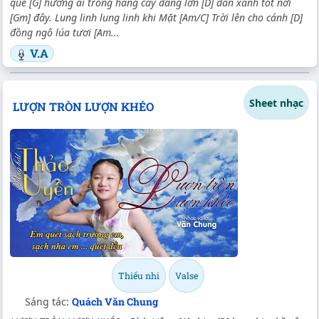
quê [G] hương ai trồng hàng cây đang lớn [D] dần xanh tốt nơi
[Gm] đây. Lung linh lung linh khi Mặt [Am/C] Trời lên cho cánh [D]
đồng ngô lúa tươi [Am...
V.A
Sheet nhạc
LƯỢN TRÒN LƯỢN KHÉO
Thiếu nhi
Valse
Sáng tác:
Quách Văn Chung