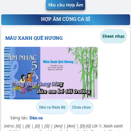
Yêu cầu Hợp Âm
HỢP ÂM CÙNG CA SĨ
Sheet nhạc
MÀU XANH QUÊ HƯƠNG
Dân ca Nam Bộ
Chưa chọn
Sáng tác:
Dân ca
Intro: [G] | [A] | [D] | [G] | [Am] | [Am] | [D]-[G] Lời 1: Xanh xanh