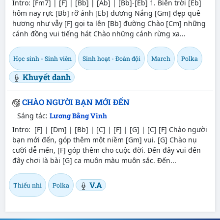
Intro: [Fm7] | [F] | [Bb] | [Ab] | [Bb]-[Eb] 1. Biển trời [Eb]
hôm nay rực [Bb] rỡ ánh [Eb] dương Nắng [Gm] đẹp quê
hương như vẫy [F] gọi ta lên [Bb] đường Chào [Cm] những
cánh đồng vui tiếng hát Chào những cánh rừng xa...
Học sinh - Sinh viên
Sinh hoạt - Đoàn đội
March
Polka
Khuyết danh
CHÀO NGƯỜI BẠN MỚI ĐẾN
Sáng tác:
Lương Bằng Vinh
Intro: [F] | [Dm] | [Bb] | [C] | [F] | [G] | [C] [F] Chào người
bạn mới đến, góp thêm một niềm [Gm] vui. [G] Chào nụ
cười dễ mến, [F] góp thêm cho cuộc đời. Đến đây vui đến
đây chơi là bài [G] ca muôn màu muôn sắc. Đến...
V.A
Thiếu nhi
Polka