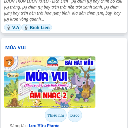
LƯỢN TRÒN LƯỢN KHÉO - Bích Liên [A] chim [D] bay chim bồ câu
[G] trắng, [A] chim [D] bay trên trời nền trời xanh xanh, [A] chim
[Em] bay trên nền trời hòa [Bm] bình. Kìa đàn chim [Em] bay, bay
[D] lượn vòng quanh...
V.A
Bích Liên
MÚA VUI
Thiếu nhi
Disco
Sáng tác:
Lưu Hữu Phước