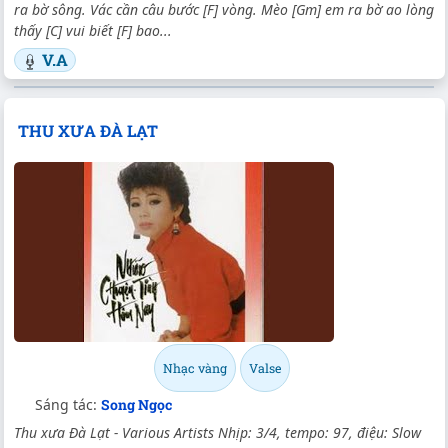
ra bờ sông. Vác cần câu bước [F] vòng. Mèo [Gm] em ra bờ ao lòng
thấy [C] vui biết [F] bao...
V.A
THU XƯA ĐÀ LẠT
Nhạc vàng
Valse
Sáng tác:
Song Ngọc
Thu xưa Đà Lạt - Various Artists Nhịp: 3/4, tempo: 97, điệu: Slow