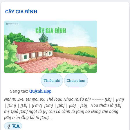
CÂY GIA ĐÌNH
Thiếu nhi
Chưa chọn
Sáng tác:
Quỳnh Hợp
Nnhịp: 3/4, tempo: 99, Thể loại: Nhạc Thiếu nhi ===== [Eb] | [Fm]
| [Gm] | [Eb] | [Fm7] [Gm] | [Bb] | [Eb] | [Eb] Hoa thơm là [Eb]
mẹ Quả [Cm] ngọt là [F] con Lá cành là [Cm] bố Đang che bóng
[Bb] tròn Ông bà là [Cm]...
V.A