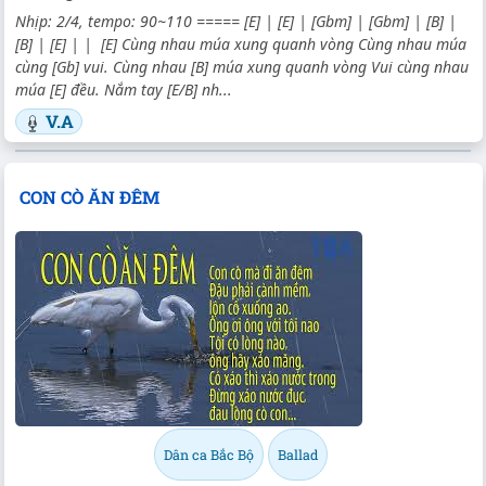
Nhịp: 2/4, tempo: 90~110 ===== [E] | [E] | [Gbm] | [Gbm] | [B] |
[B] | [E] | | [E] Cùng nhau múa xung quanh vòng Cùng nhau múa
cùng [Gb] vui. Cùng nhau [B] múa xung quanh vòng Vui cùng nhau
múa [E] đều. Nắm tay [E/B] nh...
V.A
CON CÒ ĂN ĐÊM
Dân ca Bắc Bộ
Ballad