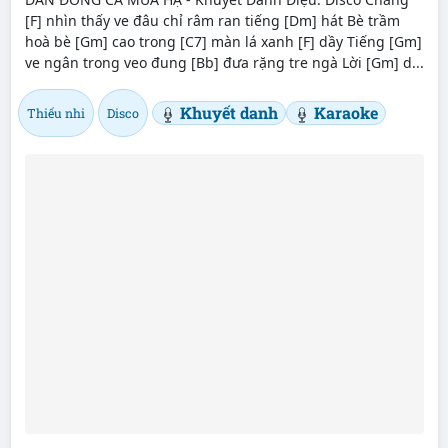
[F] nhìn thấy ve đâu chỉ râm ran tiếng [Dm] hát Bè trầm
hoà bè [Gm] cao trong [C7] màn lá xanh [F] dầy Tiếng [Gm]
ve ngân trong veo đung [Bb] đưa rặng tre ngà Lời [Gm] d...
Khuyết danh
Karaoke
Thiếu nhi
Disco