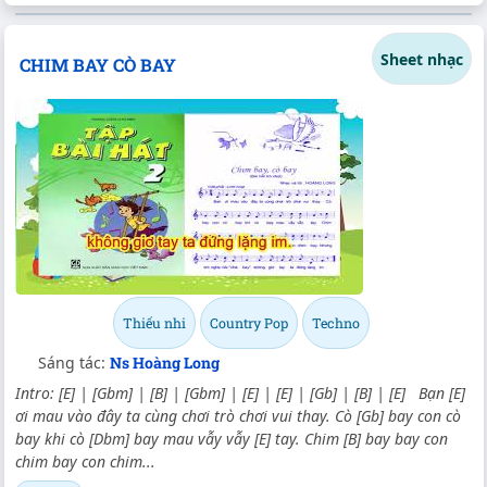
Sheet nhạc
CHIM BAY CÒ BAY
Thiếu nhi
Country Pop
Techno
Sáng tác:
Ns Hoàng Long
Intro: [E] | [Gbm] | [B] | [Gbm] | [E] | [E] | [Gb] | [B] | [E] Bạn [E]
ơi mau vào đây ta cùng chơi trò chơi vui thay. Cò [Gb] bay con cò
bay khi cò [Dbm] bay mau vẫy vẫy [E] tay. Chim [B] bay bay con
chim bay con chim...