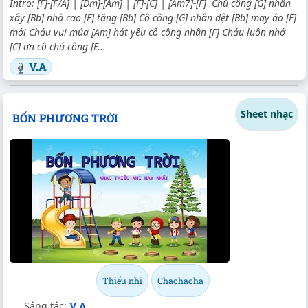
Intro: [F]-[F/A] | [Dm]-[Am] | [F]-[C] | [Am7]-[F] Chú công [G] nhân
xây [Bb] nhà cao [F] tầng [Bb] Cô công [G] nhân dệt [Bb] may áo [F]
mới Cháu vui múa [Am] hát yêu cô công nhân [F] Cháu luôn nhớ
[C] ơn cô chú công [F...
V.A
Sheet nhạc
BỐN PHƯƠNG TRỜI
Thiếu nhi
Chachacha
Sáng tác:
V.A