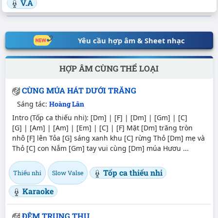
V.A
Yêu cầu hợp âm & Sheet nhạc
HỢP ÂM CÙNG THỂ LOẠI
CÙNG MÚA HÁT DƯỚI TRĂNG
Sáng tác:
Hoàng Lân
Intro (Tốp ca thiếu nhi): [Dm] | [F] | [Dm] | [Gm] | [C]
[G] | [Am] | [Am] | [Em] | [C] | [F] Mặt [Dm] trăng tròn
nhô [F] lên Tỏa [G] sáng xanh khu [C] rừng Thỏ [Dm] mẹ và
Thỏ [C] con Nắm [Gm] tay vui cùng [Dm] múa Hươu ...
Tốp ca thiếu nhi
Thiếu nhi
Slow Valse
Karaoke
ĐÊM TRUNG THU