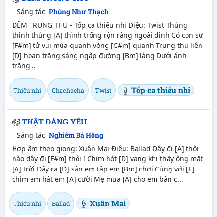
Sáng tác:
Phùng Như Thạch
ĐÊM TRUNG THU - Tốp ca thiếu nhi Điệu: Twist Thùng
thình thùng [A] thình trống rộn ràng ngoài đình Có con sư
[F#m] tử vui múa quanh vòng [C#m] quanh Trung thu liên
[D] hoan trăng sáng ngập đường [Bm] làng Dưới ánh
trăng...
Tốp ca thiếu nhi
Thiếu nhi
Chachacha
Twist
THẬT ĐÁNG YÊU
Sáng tác:
Nghiêm Bá Hồng
Hợp âm theo giọng: Xuân Mai Điệu: Ballad Dậy đi [A] thôi
nào dậy đi [F#m] thôi ! Chim hót [D] vang khi thấy ông mặt
[A] trời Dậy ra [D] sân em tập em [Bm] chơi Cùng với [E]
chim em hát em [A] cười Mẹ mua [A] cho em bàn c...
Xuân Mai
Thiếu nhi
Ballad