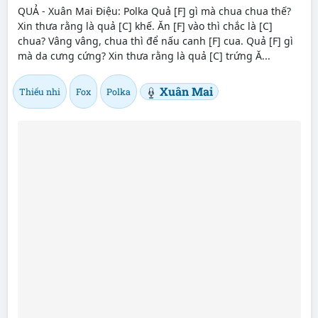
QUẢ - Xuân Mai Điệu: Polka Quả [F] gì mà chua chua thế?
Xin thưa rằng là quả [C] khế. Ăn [F] vào thì chắc là [C]
chua? Vâng vâng, chua thì để nấu canh [F] cua. Quả [F] gì
mà da cưng cứng? Xin thưa rằng là quả [C] trứng Ă...
Xuân Mai
Thiếu nhi
Fox
Polka