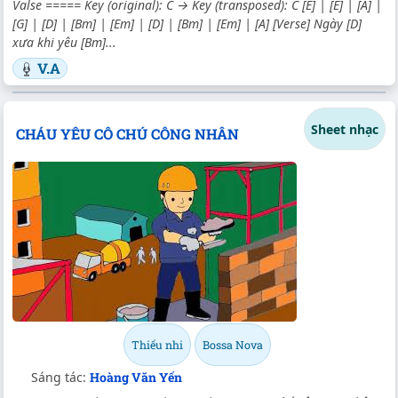
Valse ===== Key (original): C → Key (transposed): C [E] | [E] | [A] |
[G] | [D] | [Bm] | [Em] | [D] | [Bm] | [Em] | [A] [Verse] Ngày [D]
xưa khi yêu [Bm]...
V.A
Sheet nhạc
CHÁU YÊU CÔ CHÚ CÔNG NHÂN
Thiếu nhi
Bossa Nova
Sáng tác:
Hoàng Văn Yến