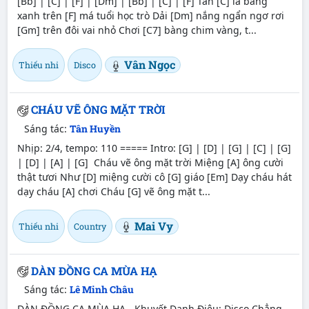
[Bb] | [C] | [F] | [Dm] | [Bb] | [C] | [F] Tán [C] lá bàng
xanh trên [F] má tuổi học trò Dải [Dm] nắng ngẩn ngơ rơi
[Gm] trên đôi vai nhỏ Chơi [C7] bàng chim vàng, t...
Vân Ngọc
Thiếu nhi
Disco
CHÁU VẼ ÔNG MẶT TRỜI
Sáng tác:
Tân Huyền
Nhịp: 2/4, tempo: 110 ===== Intro: [G] | [D] | [G] | [C] | [G]
| [D] | [A] | [G] Cháu vẽ ông mặt trời Miệng [A] ông cười
thật tươi Như [D] miệng cười cô [G] giáo [Em] Dạy cháu hát
dạy cháu [A] chơi Cháu [G] vẽ ông mặt t...
Mai Vy
Thiếu nhi
Country
DÀN ĐỒNG CA MÙA HẠ
Sáng tác:
Lê Minh Châu
DÀN ĐỒNG CA MÙA HẠ - Khuyết Danh Điệu: Disco Chẳng