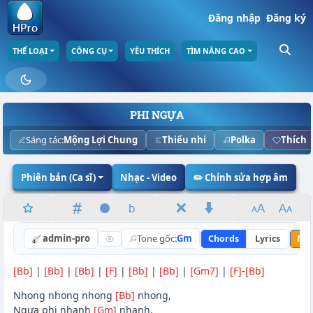
Đăng nhập
|
Đăng ký
THỂ LOẠI
CÔNG CỤ
YÊU THÍCH
TÌM NÂNG CAO
PHI NGỰA
Sáng tác:
Mộng Lợi Chung
Thiếu nhi
Polka
Thích
Phiên bản (Ca sĩ)
Nhạc - Video
✏️ Chỉnh sửa hợp âm
admin-pro
Tone gốc:
Gm
Chords
Lyrics
Nân
[Bb]
|
[Bb]
|
[Bb]
|
[F]
|
[Bb]
|
[Bb]
|
[Gm7]
|
[F]
-
[Bb]
Nhong nhong nhong
[Bb]
nhong,
Ngựa phi nhanh
[Gm]
nhanh,