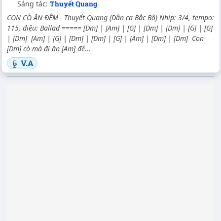
Sáng tác:
Thuyết Quang
CON CÒ ĂN ĐÊM - Thuyết Quang (Dân ca Bắc Bộ) Nhịp: 3/4, tempo:
115, điệu: Ballad ===== [Dm] | [Am] | [G] | [Dm] | [Dm] | [G] | [G]
| [Dm] [Am] | [G] | [Dm] | [Dm] | [G] | [Am] | [Dm] | [Dm] Con
[Dm] cò mà đi ăn [Am] đê...
V.A