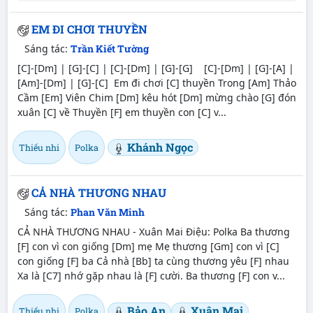
EM ĐI CHƠI THUYỀN
Sáng tác:
Trần Kiết Tường
[C]-[Dm] | [G]-[C] | [C]-[Dm] | [G]-[G] [C]-[Dm] | [G]-[A] |
[Am]-[Dm] | [G]-[C] Em đi chơi [C] thuyền Trong [Am] Thảo
Cầm [Em] Viên Chim [Dm] kêu hót [Dm] mừng chào [G] đón
xuân [C] về Thuyền [F] em thuyền con [C] v...
Khánh Ngọc
Thiếu nhi
Polka
CẢ NHÀ THƯƠNG NHAU
Sáng tác:
Phan Văn Minh
CẢ NHÀ THƯƠNG NHAU - Xuân Mai Điệu: Polka Ba thương
[F] con vì con giống [Dm] mẹ Mẹ thương [Gm] con vì [C]
con giống [F] ba Cả nhà [Bb] ta cùng thương yêu [F] nhau
Xa là [C7] nhớ gặp nhau là [F] cười. Ba thương [F] con v...
Bảo An
Xuân Mai
Thiếu nhi
Polka