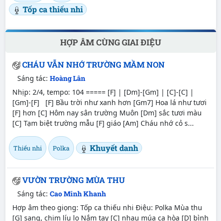
Tốp ca thiếu nhi
HỢP ÂM CÙNG GIAI ĐIỆU
CHÁU VẪN NHỚ TRƯỜNG MẦM NON
Sáng tác:
Hoàng Lân
Nhịp: 2/4, tempo: 104 ===== [F] | [Dm]-[Gm] | [C]-[C] |
[Gm]-[F] [F] Bầu trời như xanh hơn [Gm7] Hoa lá như tươi
[F] hơn [C] Hôm nay sân trường Muôn [Dm] sắc tươi màu
[C] Tạm biệt trường mẫu [F] giáo [Am] Cháu nhớ cỏ s...
Khuyết danh
Thiếu nhi
Polka
VƯỜN TRƯỜNG MÙA THU
Sáng tác:
Cao Minh Khanh
Hợp âm theo giọng: Tốp ca thiếu nhi Điệu: Polka Mùa thu
[G] sang, chim líu lo Nắm tay [C] nhau múa ca hòa [D] bình