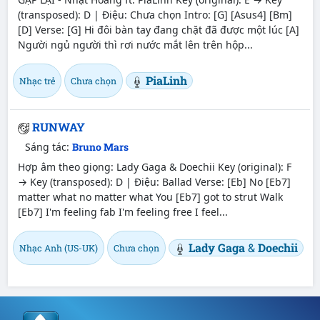
(transposed): D | Điệu: Chưa chọn Intro: [G] [Asus4] [Bm]
[D] Verse: [G] Hi đôi bàn tay đang chặt đã được một lúc [A]
Người ngủ người thì rơi nước mắt lên trên hộp...
PiaLinh
Nhạc trẻ
Chưa chọn
RUNWAY
Sáng tác:
Bruno Mars
Hợp âm theo giọng: Lady Gaga & Doechii Key (original): F
→ Key (transposed): D | Điệu: Ballad Verse: [Eb] No [Eb7]
matter what no matter what You [Eb7] got to strut Walk
[Eb7] I'm feeling fab I'm feeling free I feel...
Lady Gaga
&
Doechii
Nhạc Anh (US-UK)
Chưa chọn