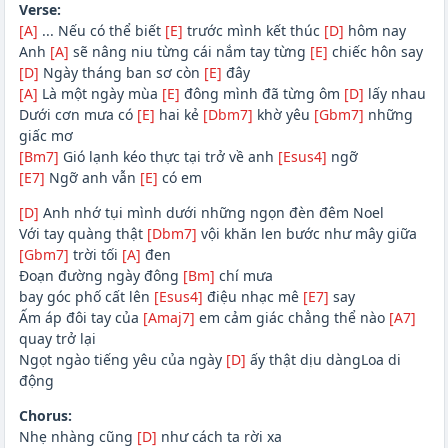
Verse:
[A]
... Nếu có thể biết
[E]
trước mình kết thúc
[D]
hôm nay
Anh
[A]
sẽ nâng niu từng cái nắm tay từng
[E]
chiếc hôn say
[D]
Ngày tháng ban sơ còn
[E]
đây
[A]
Là một ngày mùa
[E]
đông mình đã từng ôm
[D]
lấy nhau
Dưới cơn mưa có
[E]
hai kẻ
[Dbm7]
khờ yêu
[Gbm7]
những
giấc mơ
[Bm7]
Gió lạnh kéo thực tại trở về anh
[Esus4]
ngỡ
[E7]
Ngỡ anh vẫn
[E]
có em
[D]
Anh nhớ tụi mình dưới những ngọn đèn đêm Noel
Với tay quàng thật
[Dbm7]
vội khăn len bước như mây giữa
[Gbm7]
trời tối
[A]
đen
Đoạn đường ngày đông
[Bm]
chí mưa
bay góc phố cất lên
[Esus4]
điệu nhạc mê
[E7]
say
Ấm áp đôi tay của
[Amaj7]
em cảm giác chẳng thể nào
[A7]
quay trở lại
Ngọt ngào tiếng yêu của ngày
[D]
ấy thật dịu dàngLoa di
động
Chorus:
Nhẹ nhàng cũng
[D]
như cách ta rời xa