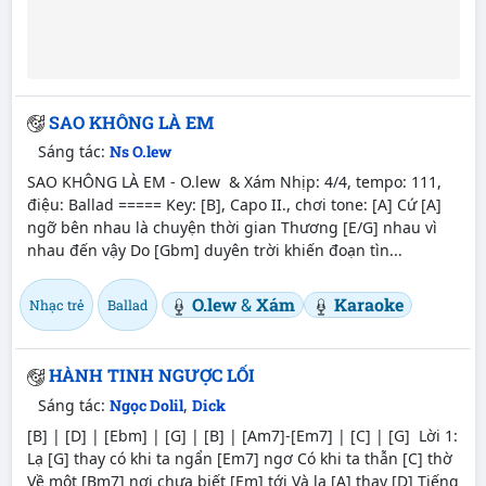
SAO KHÔNG LÀ EM
Sáng tác:
Ns O.lew
SAO KHÔNG LÀ EM - O.lew & Xám Nhịp: 4/4, tempo: 111,
điệu: Ballad ===== Key: [B], Capo II., chơi tone: [A] Cứ [A]
ngỡ bên nhau là chuyện thời gian Thương [E/G] nhau vì
nhau đến vậy Do [Gbm] duyên trời khiến đoạn tìn...
O.lew
&
Xám
Karaoke
Nhạc trẻ
Ballad
HÀNH TINH NGƯỢC LỐI
Sáng tác:
Ngọc Dolil
,
Dick
[B] | [D] | [Ebm] | [G] | [B] | [Am7]-[Em7] | [C] | [G] Lời 1:
Lạ [G] thay có khi ta ngẩn [Em7] ngơ Có khi ta thẫn [C] thờ
Về một [Bm7] nơi chưa biết [Em] tới Và lạ [A] thay [D] Tiếng