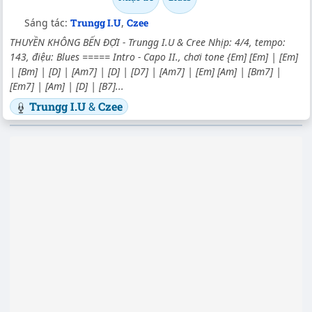
Sáng tác:
Trungg I.U
,
Czee
THUYỀN KHÔNG BẾN ĐỢI - Trungg I.U & Cree Nhịp: 4/4, tempo:
143, điệu: Blues ===== Intro - Capo II., chơi tone {Em] [Em] | [Em]
| [Bm] | [D] | [Am7] | [D] | [D7] | [Am7] | [Em] [Am] | [Bm7] |
[Em7] | [Am] | [D] | [B7]...
Trungg I.U
&
Czee