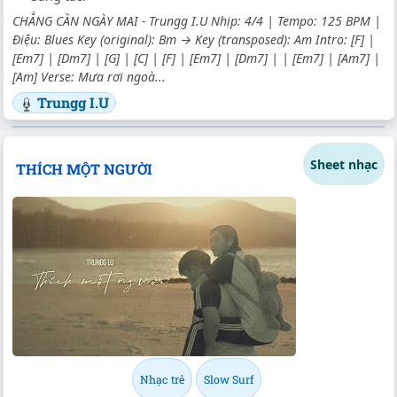
CHẲNG CẦN NGÀY MAI - Trungg I.U Nhịp: 4/4 | Tempo: 125 BPM |
Điệu: Blues Key (original): Bm → Key (transposed): Am Intro: [F] |
[Em7] | [Dm7] | [G] | [C] | [F] | [Em7] | [Dm7] | | [Em7] | [Am7] |
[Am] Verse: Mưa rơi ngoà...
Trungg I.U
Sheet nhạc
THÍCH MỘT NGƯỜI
Nhạc trẻ
Slow Surf