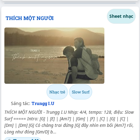
Sheet nhạc
THÍCH MỘT NGƯỜI
Nhạc trẻ
Slow Surf
Sáng tác:
Trungg I.U
THÍCH MỘT NGƯỜI - Trungg I.U Nhịp: 4/4, tempo: 128, điệu: Slow
Surf ===== Intro: [G] | [E] | [Am7] | [Gm] | [F] | [C] | [G] | [C] |
[Dm] | [Dm] [G] Có chàng trai đứng [G] đây nhìn em bối [Am7] rối,
Lòng như đóng [Gm/D] b...