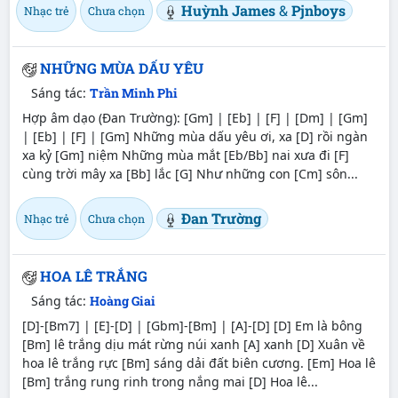
Huỳnh James
&
Pjnboys
Nhạc trẻ
Chưa chọn
NHỮNG MÙA DẤU YÊU
Sáng tác:
Trần Minh Phi
Hợp âm dạo (Đan Trường): [Gm] | [Eb] | [F] | [Dm] | [Gm]
| [Eb] | [F] | [Gm] Những mùa dấu yêu ơi, xa [D] rồi ngàn
xa kỷ [Gm] niệm Những mùa mắt [Eb/Bb] nai xưa đi [F]
cùng trời mây xa [Bb] lắc [G] Như những con [Cm] sôn...
Đan Trường
Nhạc trẻ
Chưa chọn
HOA LÊ TRẮNG
Sáng tác:
Hoàng Giai
[D]-[Bm7] | [E]-[D] | [Gbm]-[Bm] | [A]-[D] [D] Em là bông
[Bm] lê trắng dịu mát rừng núi xanh [A] xanh [D] Xuân về
hoa lê trắng rực [Bm] sáng dải đất biên cương. [Em] Hoa lê
[Bm] trắng rung rinh trong nắng mai [D] Hoa lê...