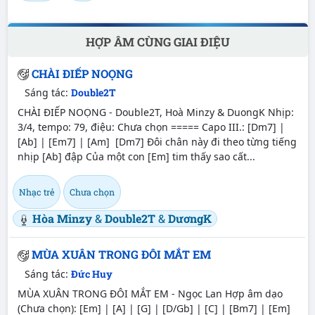
HỢP ÂM CÙNG GIAI ĐIỆU
CHÀI ĐIẾP NOỌNG
Sáng tác:
Double2T
CHÀI ĐIẾP NOỌNG - Double2T, Hoà Minzy & DuongK Nhịp:
3/4, tempo: 79, điệu: Chưa chọn ===== Capo III.: [Dm7] |
[Ab] | [Em7] | [Am] [Dm7] Đôi chân này đi theo từng tiếng
nhịp [Ab] đập Của một con [Em] tim thấy sao cất...
Nhạc trẻ
Chưa chọn
Hòa Minzy
&
Double2T
&
DươngK
MÙA XUÂN TRONG ĐÔI MẮT EM
Sáng tác:
Đức Huy
MÙA XUÂN TRONG ĐÔI MẮT EM - Ngọc Lan Hợp âm dạo
(Chưa chọn): [Em] | [A] | [G] | [D/Gb] | [C] | [Bm7] | [Em]