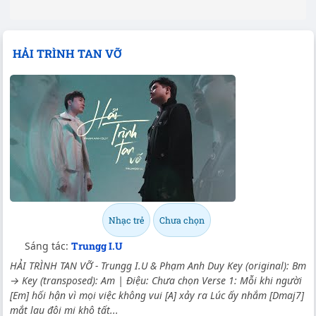
HẢI TRÌNH TAN VỠ
Nhạc trẻ
Chưa chọn
Sáng tác:
Trungg I.U
HẢI TRÌNH TAN VỠ - Trungg I.U & Phạm Anh Duy Key (original): Bm
→ Key (transposed): Am | Điệu: Chưa chọn Verse 1: Mỗi khi người
[Em] hối hận vì mọi việc không vui [A] xảy ra Lúc ấy nhắm [Dmaj7]
mắt lau đôi mi khô tất...