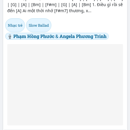
| [G] | [A] | [Bm] | [F#m] | [G] | [A] | [Bm] 1. Điều gì rồi sẽ
đến [A] Ai một thời nhớ [F#m7] thương, x...
Nhạc trẻ
Slow Ballad
Phạm Hồng Phước
&
Angela Phương Trinh