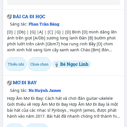
BÀI CA ĐI HỌC
Sáng tác:
Phan Trần Bảng
[D] | [Db] | [G] |A] | [C] |G] | [D] Bình [D] minh dâng lên
ánh trên giọt [A/Db] sương long lanh Đàn [B] bướm phơi
phới lướt trên cành [Gbm7] hoa rung rinh Bầy [D] chim
xinh xinh hót vang lùm cây xanh xanh Chào [Bm] đón...
Bé Ngọc Linh
Thiếu nhi
Chưa chọn
MƠ ĐI BAY
Sáng tác:
Ns Huỳnh James
Hợp Âm Mơ Đi Bay: Cách hát và chơi đàn guitar-ukelele
Giới thiệu về Hợp Âm Mơ Đi Bay Hợp Âm Mơ Đi Bay là một
bài hát của các nhạc sĩ Pjnboys , Huỳnh James, được phát
hành vào năm 2017. Bài hát đã nhanh chóng trở thành hi...