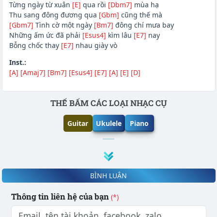
Từng ngày từ xuân
[E]
qua rồi
[Dbm7]
mùa hạ
Thu sang đông đương qua
[Gbm]
cũng thế mà
[Gbm7]
Tình cờ một ngày
[Bm7]
đông chí mưa bay
Những ấm ức đã phải
[Esus4]
kìm lâu
[E7]
nay
Bỗng chốc thay
[E7]
nhau giày vò
Inst.:
[A]
[Amaj7]
[Bm7]
[Esus4]
[E7]
[A]
[E]
[D]
Phần nội dung
THẾ BẤM CÁC LOẠI NHẠC CỤ
Guitar
Ukulele
Piano
BÌNH LUẬN
Thông tin liên hệ của bạn
(*)