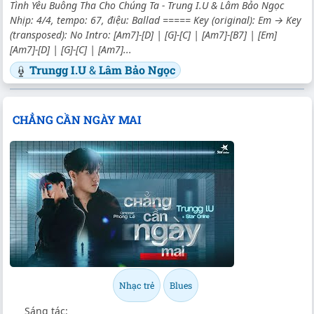
Tình Yêu Buông Tha Cho Chúng Ta - Trung I.U & Lâm Bảo Ngọc
Nhịp: 4/4, tempo: 67, điệu: Ballad ===== Key (original): Em → Key
(transposed): No Intro: [Am7]-[D] | [G]-[C] | [Am7]-[B7] | [Em]
[Am7]-[D] | [G]-[C] | [Am7]...
Trungg I.U
&
Lâm Bảo Ngọc
CHẲNG CẦN NGÀY MAI
Nhạc trẻ
Blues
Sáng tác: