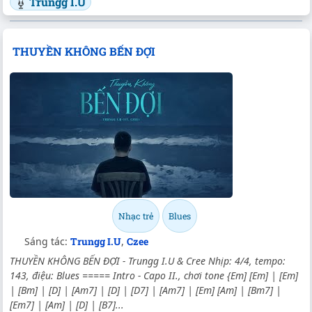
Trungg I.U
THUYỀN KHÔNG BẾN ĐỢI
Nhạc trẻ
Blues
Sáng tác:
Trungg I.U
,
Czee
THUYỀN KHÔNG BẾN ĐỢI - Trungg I.U & Cree Nhịp: 4/4, tempo:
143, điệu: Blues ===== Intro - Capo II., chơi tone {Em] [Em] | [Em]
| [Bm] | [D] | [Am7] | [D] | [D7] | [Am7] | [Em] [Am] | [Bm7] |
[Em7] | [Am] | [D] | [B7]...