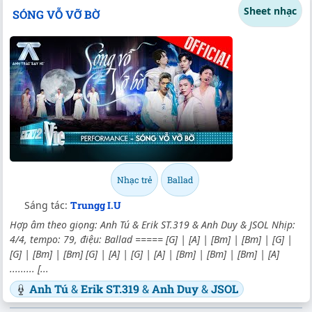
Sheet nhạc
SÓNG VỖ VỠ BỜ
Nhạc trẻ
Ballad
Sáng tác:
Trungg I.U
Hợp âm theo giọng: Anh Tú & Erik ST.319 & Anh Duy & JSOL Nhịp:
4/4, tempo: 79, điệu: Ballad ===== [G] | [A] | [Bm] | [Bm] | [G] |
[G] | [Bm] | [Bm] [G] | [A] | [G] | [A] | [Bm] | [Bm] | [Bm] | [A]
......... [...
Anh Tú
&
Erik ST.319
&
Anh Duy
&
JSOL