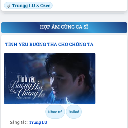
Trungg I.U
&
Czee
HỢP ÂM CÙNG CA SĨ
TÌNH YÊU BUÔNG THA CHO CHÚNG TA
Nhạc trẻ
Ballad
Sáng tác:
Trung I.U