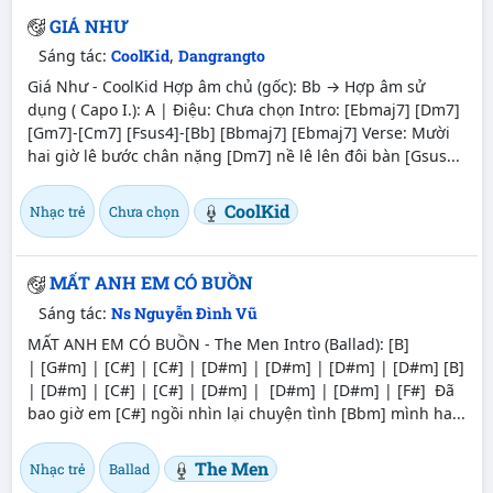
GIÁ NHƯ
Sáng tác:
CoolKid
,
Dangrangto
Giá Như - CoolKid Hợp âm chủ (gốc): Bb → Hợp âm sử
dụng ( Capo I.): A | Điệu: Chưa chọn Intro: [Ebmaj7] [Dm7]
[Gm7]-[Cm7] [Fsus4]-[Bb] [Bbmaj7] [Ebmaj7] Verse: Mười
hai giờ lê bước chân nặng [Dm7] nề lê lên đôi bàn [Gsus...
CoolKid
Nhạc trẻ
Chưa chọn
MẤT ANH EM CÓ BUỒN
Sáng tác:
Ns Nguyễn Đình Vũ
MẤT ANH EM CÓ BUỒN - The Men Intro (Ballad): [B]
| [G#m] | [C#] | [C#] | [D#m] | [D#m] | [D#m] | [D#m] [B]
| [D#m] | [C#] | [C#] | [D#m] | [D#m] | [D#m] | [F#] Đã
bao giờ em [C#] ngồi nhìn lại chuyện tình [Bbm] mình ha...
The Men
Nhạc trẻ
Ballad