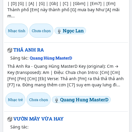
| [D] [G] | [A] | [G] | [Gb] | [C] | [Gbm] | [Em7] | [Em]
Thành phố [Em] này thành phố [G] mưa bay Như [A] mãi
m...
Ngọc Lan
Nhạc tình
Chưa chọn
THẢ ANH RA
Sáng tác:
Quang Hùng MasterD
Thả Anh Ra - Quang Hùng MasterD Key (original): Cm →
Key (transposed): Am | Điệu: Chưa chọn Intro: [Cm] [Cm]
[Fm] [Fm] [Cm] [Eb] Verse: Thả anh [Fm] ra thả thả thả anh
[F7] ra. Đừng mang thêm cơn [C7] suy em quay lưng đi...
Quang Hung MasterD
Nhạc trẻ
Chưa chọn
VƯỜN MÂY VỪA HAY
Sáng tác: