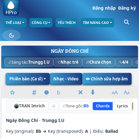
Đăng nhập
|
Đăng ký
THỂ LOẠI
CÔNG CỤ
YÊU THÍCH
TÌM NÂNG CAO
NGÀY ĐÔNG CHÍ
Sáng tác:
Trungg I.U
Nhạc trẻ
Chưa chọn
4/4
Phiên bản (Ca sĩ)
Nhạc - Video
✏️ Chỉnh sửa hợp âm
TRAN Imrich
Tone gốc:
Bb
Chords
Lyrics
N
Ngày Đông Chí
-
Trungg I.U
Key (original):
Bb →
Key (transposed):
A
| Điệu:
Ballad