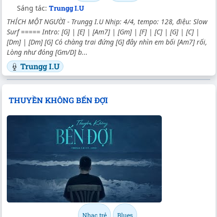
Sáng tác:
Trungg I.U
THÍCH MỘT NGƯỜI - Trungg I.U Nhịp: 4/4, tempo: 128, điệu: Slow
Surf ===== Intro: [G] | [E] | [Am7] | [Gm] | [F] | [C] | [G] | [C] |
[Dm] | [Dm] [G] Có chàng trai đứng [G] đây nhìn em bối [Am7] rối,
Lòng như đóng [Gm/D] b...
Trungg I.U
THUYỀN KHÔNG BẾN ĐỢI
Nhạc trẻ
Blues