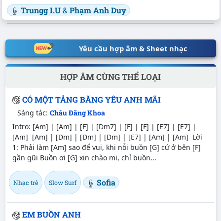
Trungg I.U
&
Phạm Anh Duy
Yêu cầu hợp âm & Sheet nhạc
HỢP ÂM CÙNG THỂ LOẠI
CÓ MỘT TẢNG BĂNG YÊU ANH MÃI
Sáng tác:
Châu Đăng Khoa
Intro: [Am] | [Am] | [F] | [Dm7] | [F] | [F] | [E7] | [E7] |
[Am] [Am] | [Dm] | [Dm] | [Dm] | [E7] | [Am] | [Am] Lời
1: Phải làm [Am] sao để vui, khi nỗi buồn [G] cứ ở bên [F]
gần gũi Buồn ơi [G] xin chào mi, chỉ buồn...
Sofia
Nhạc trẻ
Slow Surf
EM BUỒN ANH