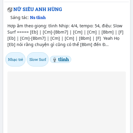
NỮ SIÊU ANH HÙNG
Sáng tác:
Ns tlinh
Hợp âm theo giọng: tlinh Nhịp: 4/4, tempo: 54, điệu: Slow
Surf ===== [Eb] | [Cm]-[Bbm7] | [Cm] | [Cm] | [Bbm] | [F]
[Eb] | [Cm]-[Bbm7] | [Cm] | [Cm] | [Bbm] | [F] Yeah Họ
[Eb] nói rằng chuyện gì cũng có thể [Bbm] đến Đ...
tlinh
Nhạc trẻ
Slow Surf