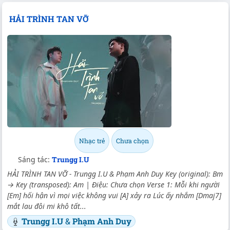
HẢI TRÌNH TAN VỠ
Nhạc trẻ
Chưa chọn
Sáng tác:
Trungg I.U
HẢI TRÌNH TAN VỠ - Trungg I.U & Phạm Anh Duy Key (original): Bm
→ Key (transposed): Am | Điệu: Chưa chọn Verse 1: Mỗi khi người
[Em] hối hận vì mọi việc không vui [A] xảy ra Lúc ấy nhắm [Dmaj7]
mắt lau đôi mi khô tất...
Trungg I.U
&
Phạm Anh Duy