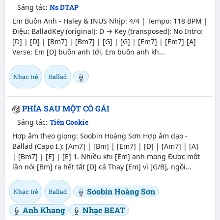
Sáng tác:
Ns DTAP
Em Buồn Anh - Haley & INUS Nhịp: 4/4 | Tempo: 118 BPM |
Điệu: BalladKey (original): D → Key (transposed): No Intro:
[D] | [D] | [Bm7] | [Bm7] | [G] | [G] | [Em7] | [Em7]-[A]
Verse: Em [D] buồn anh tới, Em buồn anh kh...
Nhạc trẻ
Ballad
PHÍA SAU MỘT CÔ GÁI
Sáng tác:
Tiên Cookie
Hợp âm theo giọng: Soobin Hoàng Sơn Hợp âm dạo -
Ballad (Capo I.): [Am7] | [Bm] | [Em7] | [D] | [Am7] | [A]
| [Bm7] | [E] | [E] 1. Nhiều khi [Em] anh mong Được một
lần nói [Bm] ra hết tất [D] cả Thay [Em] vì [G/B], ngồi...
Soobin Hoàng Sơn
Nhạc trẻ
Ballad
Anh Khang
Nhạc BEAT