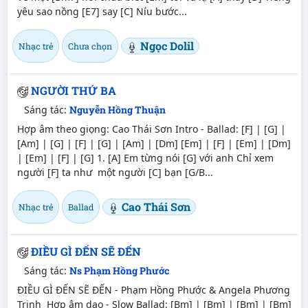
yêu sao nồng [E7] say [C] Níu bước...
Ngọc Dolil
Nhạc trẻ
Chưa chọn
NGƯỜI THỨ BA
Sáng tác:
Nguyễn Hồng Thuận
Hợp âm theo giọng: Cao Thái Sơn Intro - Ballad: [F] | [G] |
[Am] | [G] | [F] | [G] | [Am] | [Dm] [Em] | [F] | [Em] | [Dm]
| [Em] | [F] | [G] 1. [A] Em từng nói [G] với anh Chỉ xem
người [F] ta như một người [C] bạn [G/B...
Cao Thái Sơn
Nhạc trẻ
Ballad
ĐIỀU GÌ ĐẾN SẼ ĐẾN
Sáng tác:
Ns Phạm Hồng Phước
ĐIỀU GÌ ĐẾN SẼ ĐẾN - Phạm Hồng Phước & Angela Phương
Trinh Hợp âm dạo - Slow Ballad: [Bm] | [Bm] | [Bm] | [Bm]