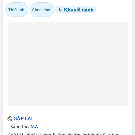
Khuyết danh
Thiếu nhi
Chưa chọn
GẶP LẠI
Sáng tác:
N.A
GẶP LẠI - Nhật Hoàng ft. PiaLinh Key (original): E → Key