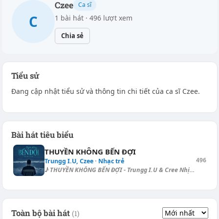
Czee
Ca sĩ
C
1 bài hát · 496 lượt xem
Chia sẻ
Tiểu sử
Đang cập nhật tiểu sử và thông tin chi tiết của ca sĩ Czee.
Bài hát tiêu biểu
THUYỀN KHÔNG BẾN ĐỢI
496
Trungg I.U, Czee · Nhạc trẻ
♪ THUYỀN KHÔNG BẾN ĐỢI - Trungg I.U & Cree Nhịp: 4/4, tempo: 143, đi...
Toàn bộ bài hát
(1)