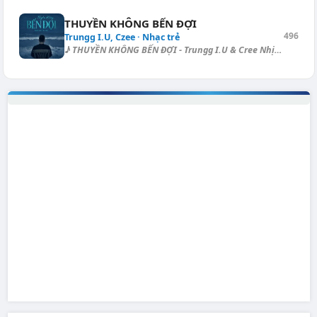
THUYỀN KHÔNG BẾN ĐỢI
496
Trungg I.U, Czee · Nhạc trẻ
♪ THUYỀN KHÔNG BẾN ĐỢI - Trungg I.U & Cree Nhịp: 4/4, tempo: 143, đi...