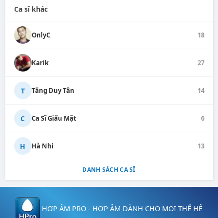
Ca sĩ khác
OnlyC
18
Karik
27
T
Tăng Duy Tân
14
C
Ca Sĩ Giấu Mặt
6
H
Hà Nhi
13
DANH SÁCH CA SĨ
HỢP ÂM PRO - HỢP ÂM DÀNH CHO MỌI THẾ HỆ