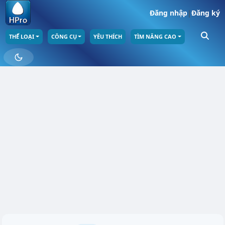
Đăng nhập
|
Đăng ký
THỂ LOẠI
CÔNG CỤ
YÊU THÍCH
TÌM NÂNG CAO