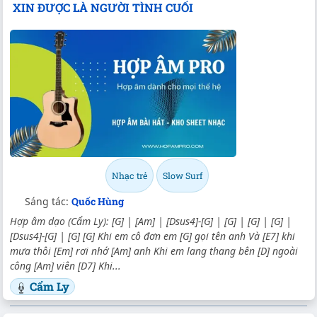
XIN ĐƯỢC LÀ NGƯỜI TÌNH CUỐI
Nhạc trẻ
Slow Surf
Sáng tác:
Quốc Hùng
Hợp âm dạo (Cẩm Ly): [G] | [Am] | [Dsus4]-[G] | [G] | [G] | [G] |
[Dsus4]-[G] | [G] [G] Khi em cô đơn em [G] gọi tên anh Và [E7] khi
mưa thôi [Em] rơi nhớ [Am] anh Khi em lang thang bên [D] ngoài
công [Am] viên [D7] Khi...
Cẩm Ly