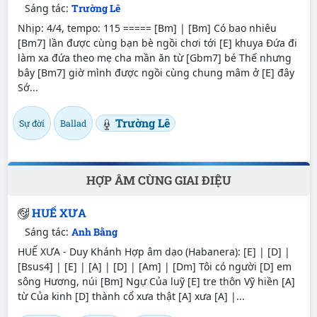
Sáng tác:
Trường Lê
Nhịp: 4/4, tempo: 115 ===== [Bm] | [Bm] Có bao nhiêu
[Bm7] lần được cùng bạn bè ngồi chơi tới [E] khuya Đứa đi
làm xa đứa theo mẹ cha mần ăn từ [Gbm7] bé Thế nhưng
bây [Bm7] giờ mình được ngồi cùng chung mâm ở [E] đây
Sớ...
Trường Lê
Sự đời
Ballad
HỢP ÂM CÙNG GIAI ĐIỆU
HUẾ XƯA
Sáng tác:
Anh Bằng
HUẾ XƯA - Duy Khánh Hợp âm dạo (Habanera): [E] | [D] |
[Bsus4] | [E] | [A] | [D] | [Am] | [Dm] Tôi có người [D] em
sông Hương, núi [Bm] Ngự Của luỹ [E] tre thôn Vỹ hiền [A]
từ Của kinh [D] thành cổ xưa thật [A] xưa [A] |...