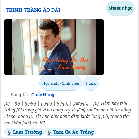
Sheet nhạc
TRINH TRẮNG ÁO DÀI
Học sinh - Sinh viên
Funk
Sáng tác:
Quốc Hùng
[G] | [G] | [F]-[G] | [C]-[F] | [C]-[D] | [Am]-[D] | [G] Hôm nay trời
trắng [G] trong gió vi vu hàng cây lá [Em] rơi Em như là tia nắng
rồi soi bóng [G] tối Anh như bóng đêm bước lang [Gb] thang tìm
em khắp [Am] nơi [C]...
Lam Trường
Tam Ca Áo Trắng