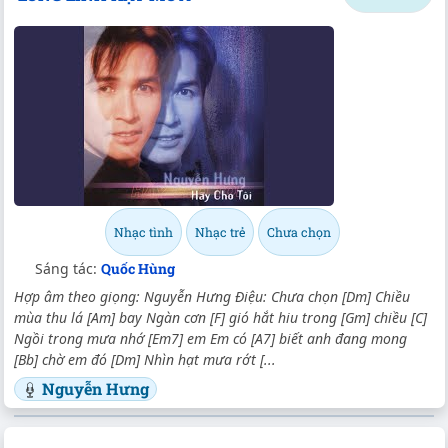
Nhạc tình
Nhạc trẻ
Chưa chọn
Sáng tác:
Quốc Hùng
Hợp âm theo giọng: Nguyễn Hưng Điệu: Chưa chọn [Dm] Chiều
mùa thu lá [Am] bay Ngàn cơn [F] gió hắt hiu trong [Gm] chiều [C]
Ngồi trong mưa nhớ [Em7] em Em có [A7] biết anh đang mong
[Bb] chờ em đó [Dm] Nhìn hạt mưa rớt [...
Nguyễn Hưng