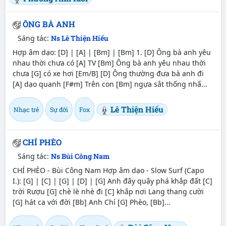
ÔNG BÀ ANH
Sáng tác:
Ns Lê Thiện Hiếu
Hợp âm dạo: [D] | [A] | [Bm] | [Bm] 1. [D] Ông bà anh yêu
nhau thời chưa có [A] TV [Bm] Ông bà anh yêu nhau thời
chưa [G] có xe hơi [Em/B] [D] Ông thường đưa bà anh đi
[A] dạo quanh [F#m] Trên con [Bm] ngựa sắt thống nhấ...
Lê Thiện Hiếu
Nhạc trẻ
Sự đời
Fox
CHÍ PHÈO
Sáng tác:
Ns Bùi Công Nam
CHÍ PHÈO - Bùi Công Nam Hợp âm dạo - Slow Surf (Capo
I.): [G] | [C] | [G] | [D] | [G] Anh đây quậy phá khắp đất [C]
trời Rượu [G] chè lè nhè đi [C] khắp nơi Lang thang cười
[G] hát ca với đời [Bb] Anh Chí [G] Phèo, [Bb]...