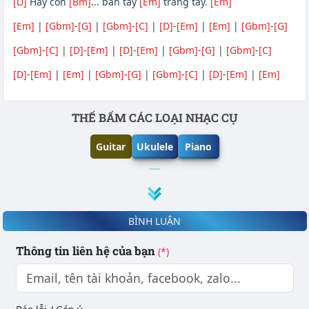
[D]
Hãy còn
[Bm]
... bàn tay
[Em]
trắng tay.
[Em]
[Em]
|
[Gbm]
-
[G]
|
[Gbm]
-
[C]
|
[D]
-
[Em]
|
[Em]
|
[Gbm]
-
[G]
[Gbm]
-
[C]
|
[D]
-
[Em]
|
[D]
-
[Em]
|
[Gbm]
-
[G]
|
[Gbm]
-
[C]
[D]
-
[Em]
|
[Em]
|
[Gbm]
-
[G]
|
[Gbm]
-
[C]
|
[D]
-
[Em]
|
[Em]
Phần nội dung
THẾ BẤM CÁC LOẠI NHẠC CỤ
Guitar
Ukulele
Piano
BÌNH LUẬN
Thông tin liên hệ của bạn
(*)