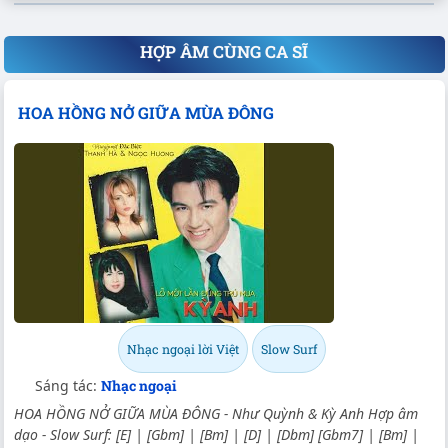
HỢP ÂM CÙNG CA SĨ
HOA HỒNG NỞ GIỮA MÙA ĐÔNG
Nhạc ngoại lời Việt
Slow Surf
Sáng tác:
Nhạc ngoại
HOA HỒNG NỞ GIỮA MÙA ĐÔNG - Như Quỳnh & Kỳ Anh Hợp âm
dạo - Slow Surf: [E] | [Gbm] | [Bm] | [D] | [Dbm] [Gbm7] | [Bm] |