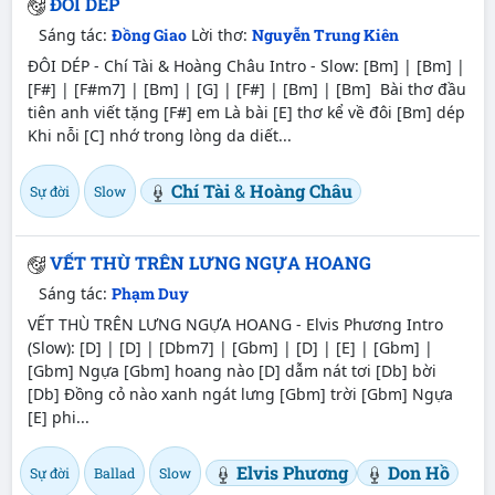
ĐÔI DÉP
Sáng tác:
Đồng Giao
Lời thơ:
Nguyễn Trung Kiên
ĐÔI DÉP - Chí Tài & Hoàng Châu Intro - Slow: [Bm] | [Bm] |
[F#] | [F#m7] | [Bm] | [G] | [F#] | [Bm] | [Bm] Bài thơ đầu
tiên anh viết tặng [F#] em Là bài [E] thơ kể về đôi [Bm] dép
Khi nỗi [C] nhớ trong lòng da diết...
Chí Tài
&
Hoàng Châu
Sự đời
Slow
VẾT THÙ TRÊN LƯNG NGỰA HOANG
Sáng tác:
Phạm Duy
VẾT THÙ TRÊN LƯNG NGỰA HOANG - Elvis Phương Intro
(Slow): [D] | [D] | [Dbm7] | [Gbm] | [D] | [E] | [Gbm] |
[Gbm] Ngựa [Gbm] hoang nào [D] dẫm nát tơi [Db] bời
[Db] Đồng cỏ nào xanh ngát lưng [Gbm] trời [Gbm] Ngựa
[E] phi...
Elvis Phương
Don Hồ
Sự đời
Ballad
Slow