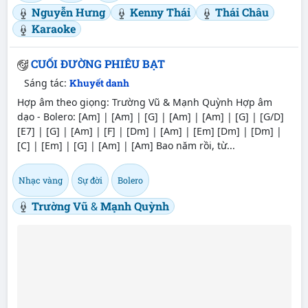
Nguyễn Hưng
Kenny Thái
Thái Châu
Karaoke
CUỐI ĐƯỜNG PHIÊU BẠT
Sáng tác:
Khuyết danh
Hợp âm theo giọng: Trường Vũ & Mạnh Quỳnh Hợp âm
dạo - Bolero: [Am] | [Am] | [G] | [Am] | [Am] | [G] | [G/D]
[E7] | [G] | [Am] | [F] | [Dm] | [Am] | [Em] [Dm] | [Dm] |
[C] | [Em] | [G] | [Am] | [Am] Bao năm rồi, từ...
Nhạc vàng
Sự đời
Bolero
Trường Vũ
&
Mạnh Quỳnh