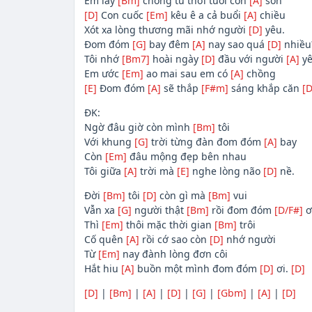
Em lấy
[Bm]
chồng từ thời tuổi còn
[A]
son
[D]
Con cuốc
[Em]
kêu ê a cả buổi
[A]
chiều
Xót xa lòng thương mãi nhớ người
[D]
yêu.
Đom đóm
[G]
bay đêm
[A]
nay sao quá
[D]
nhiều
Tôi nhớ
[Bm7]
hoài ngày
[D]
đầu với người
[A]
y
Em ước
[Em]
ao mai sau em có
[A]
chồng
[E]
Đom đóm
[A]
sẽ thắp
[F#m]
sáng khắp căn
[D
ĐK:
Ngờ đâu giờ còn mình
[Bm]
tôi
Với khung
[G]
trời từng đàn đom đóm
[A]
bay
Còn
[Em]
đâu mộng đẹp bên nhau
Tôi giữa
[A]
trời mà
[E]
nghe lòng não
[D]
nề.
Đời
[Bm]
tôi
[D]
còn gì mà
[Bm]
vui
Vẫn xa
[G]
người thật
[Bm]
rồi đom đóm
[D/F#]
ơ
Thì
[Em]
thôi mặc thời gian
[Bm]
trôi
Cố quên
[A]
rồi cớ sao còn
[D]
nhớ người
Từ
[Em]
nay đành lòng đơn côi
Hắt hiu
[A]
buồn một mình đom đóm
[D]
ơi.
[D]
[D]
|
[Bm]
|
[A]
|
[D]
|
[G]
|
[Gbm]
|
[A]
|
[D]