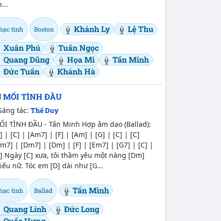
...
Khánh Ly
Lệ Thu
hạc tình
Boston
Xuân Phú
Tuấn Ngọc
Quang Dũng
Họa Mi
Tấn Minh
Đức Tuấn
Khánh Hà
MỐI TÌNH ĐẦU
Sáng tác:
Thế Duy
ỐI TÌNH ĐẦU - Tấn Minh Hợp âm dạo (Ballad):
] | [C] | [Am7] | [F] | [Am] | [G] | [C] | [C]
m7] | [Dm7] | [Dm] | [F] | [Em7] | [G7] | [C] |
] Ngày [C] xưa, tôi thầm yêu một nàng [Dm]
iếu nữ. Tóc em [D] dài như [G...
Tấn Minh
hạc tình
Ballad
Quang Linh
Đức Long
Quốc Hưng