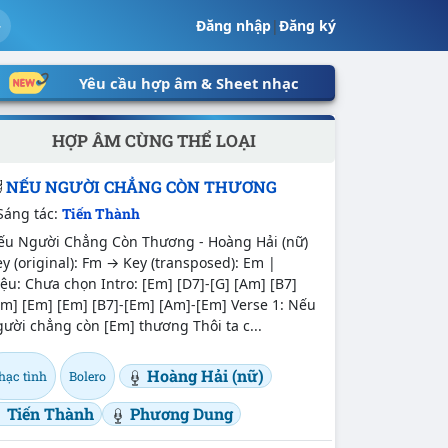
Đăng nhập
|
Đăng ký
Yêu cầu hợp âm & Sheet nhạc
HỢP ÂM CÙNG THỂ LOẠI
NẾU NGƯỜI CHẲNG CÒN THƯƠNG
Sáng tác:
Tiến Thành
ếu Người Chẳng Còn Thương - Hoàng Hải (nữ)
y (original): Fm → Key (transposed): Em |
ệu: Chưa chọn Intro: [Em] [D7]-[G] [Am] [B7]
m] [Em] [Em] [B7]-[Em] [Am]-[Em] Verse 1: Nếu
ười chẳng còn [Em] thương Thôi ta c...
Hoàng Hải (nữ)
hạc tình
Bolero
Tiến Thành
Phương Dung