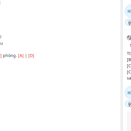
]
N
?
êu
TI
]
phòng.
[A]
|
[D]
[B
[C
[C
sa
N