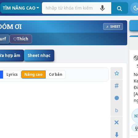
TÌM NÂNG CAO
ĐÓM ƠI
♬ SHEET
urf
Thích
sửa hợp âm
Sheet nhạc
N
Lyrics
Nâng cao
Cơ bản
Ke
Đi
[A
ng
N