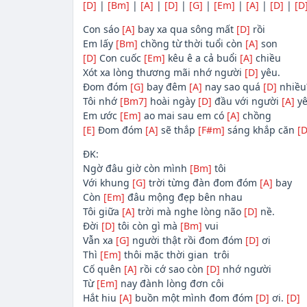
[D]
|
[Bm]
|
[A]
|
[D]
|
[G]
|
[Em]
|
[A]
|
[D]
|
[D
Con sáo
[A]
bay xa qua sông mất
[D]
rồi
Em lấy
[Bm]
chồng từ thời tuổi còn
[A]
son
[D]
Con cuốc
[Em]
kêu ê a cả buổi
[A]
chiều
Xót xa lòng thương mãi nhớ người
[D]
yêu.
Đom đóm
[G]
bay đêm
[A]
nay sao quá
[D]
nhiều
Tôi nhớ
[Bm7]
hoài ngày
[D]
đầu với người
[A]
y
Em ước
[Em]
ao mai sau em có
[A]
chồng
[E]
Đom đóm
[A]
sẽ thắp
[F#m]
sáng khắp căn
[D
ĐK:
Ngờ đâu giờ còn mình
[Bm]
tôi
Với khung
[G]
trời từng đàn đom đóm
[A]
bay
Còn
[Em]
đâu mộng đẹp bên nhau
Tôi giữa
[A]
trời mà nghe lòng não
[D]
nề.
Đời
[D]
tôi còn gì mà
[Bm]
vui
Vẫn xa
[G]
người thật rồi đom đóm
[D]
ơi
Thì
[Em]
thôi mặc thời gian trôi
Cố quên
[A]
rồi cớ sao còn
[D]
nhớ người
Từ
[Em]
nay đành lòng đơn côi
Hắt hiu
[A]
buồn một mình đom đóm
[D]
ơi.
[D]