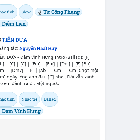
Từ Công Phụng
hạc tình
Slow
Diễm Liên
TIỄN ĐƯA
Sáng tác:
Nguyễn Nhất Huy
ỄN ĐƯA - Đàm Vĩnh Hưng Intro (Ballad): [F] |
b] | [C] | [C] | [Fm] | [Fm] | [Dm] | [F] [Bb] |
m] | [Dm7] | [F] | [Ab] | [Cm] | [Cm] Chợt một
m] ngày lòng anh đau [G] nhói, Đời vẫn xanh
o em đành ra đi. Một ngườ...
hạc tình
Nhạc trẻ
Ballad
Đàm Vĩnh Hưng