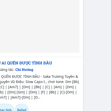
AI QUÊN ĐƯỢC TÌNH ĐẦU
Sáng tác:
Chí Hướng
I QUÊN ĐƯỢC TÌNH ĐẦU - Saka Trương Tuyền &
uyên Vũ Điệu: Slow Capo I., chơi tone: Dm [Bb]
[C] | [Am7] | [Dm] | [Bb] | [C] | [Am] | [Dm] |
b] | [Dm] [Gm] | [Dm] | [F] | [Bb] | [C]-[Dm] |
m7] | [Am7]-[Dm] | [D...
hạc tình
Ballad