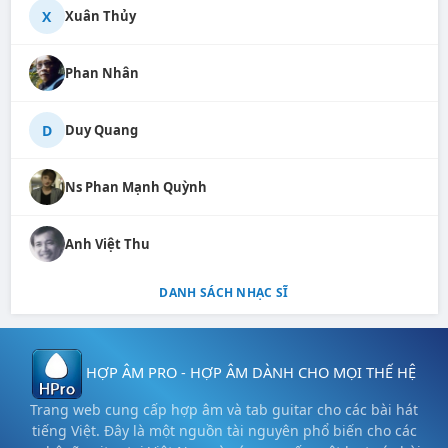
X
Xuân Thủy
Phan Nhân
D
Duy Quang
Ns Phan Mạnh Quỳnh
Anh Việt Thu
DANH SÁCH NHẠC SĨ
HỢP ÂM PRO - HỢP ÂM DÀNH CHO MỌI THẾ HỆ
Trang web cung cấp hợp âm và tab guitar cho các bài hát
tiếng Việt. Đây là một nguồn tài nguyên phổ biến cho các