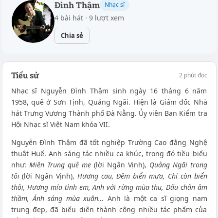
Đình Thậm
Nhạc sĩ
4 bài hát · 9 lượt xem
Chia sẻ
Tiểu sử
2 phút đọc
Nhạc sĩ Nguyễn Đình Thậm sinh ngày 16 tháng 6 năm
1958, quê ở Sơn Tịnh, Quảng Ngãi. Hiện là Giám đốc Nhà
hát Trưng Vương Thành phố Đà Nẵng. Ủy viên Ban Kiểm tra
Hội Nhạc sĩ Việt Nam khóa VII.
Nguyễn Đình Thậm đã tốt nghiệp Trường Cao đẳng Nghệ
thuật Huế. Anh sáng tác nhiều ca khúc, trong đó tiều biểu
như:
Miền Trung quê mẹ
(lời Ngân Vịnh),
Quảng Ngãi trong
tôi
(lời Ngân Vịnh),
Hương cau, Đêm biển mưa, Chỉ còn biển
thôi, Hương mía tình em, Anh với rừng mùa thu, Dấu chân âm
thầm, Ánh sáng mùa xuân…
Anh là một ca sĩ giọng nam
trung đẹp, đã biểu diễn thành công nhiều tác phẩm của