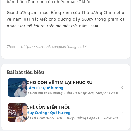
bản thân cũng như của nhiều nhạc sĩ khác.
Giải thưởng âm nhạc: Bằng khen của Thủ tướng Chính phủ
về năm bài hát viết cho đường dây 500kV trong phim ca
nhạc
Giọt mồ hôi rơi trên má mặt trời
năm 1994.
Theo : https://baicadicungnamthang.net/
Bài hát tiêu biểu
CHO CON VỀ TÌM LẠI KHÚC RU
6
Cẩm Tú · Quê hương
♪ Hợp âm theo giọng: Cẩm Tú Nhịp: 4/4, tempo: 120 ====== Intro: [E] | [G...
CHỈ CÒN BIỂN THÔI
3
Huy Cường · Quê hương
♪ CHỈ CÒN BIỂN THÔI - Huy Cường Capo II. - Slow Surf [C] | [Am] | [Am] |...