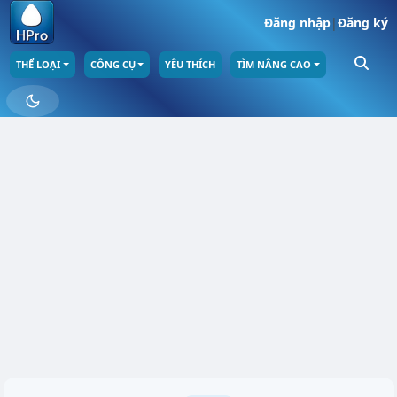
Đăng nhập
|
Đăng ký
THỂ LOẠI
CÔNG CỤ
YÊU THÍCH
TÌM NÂNG CAO