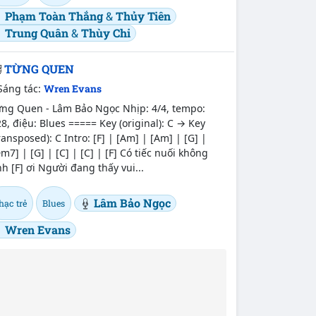
Phạm Toàn Thắng
&
Thủy Tiên
Trung Quân
&
Thùy Chi
TỪNG QUEN
Sáng tác:
Wren Evans
̛̀ng Quen - Lâm Bảo Ngọc Nhịp: 4/4, tempo:
8, điệu: Blues ===== Key (original): C → Key
ransposed): C Intro: [F] | [Am] | [Am] | [G] |
m7] | [G] | [C] | [C] | [F] Có tiếc nuối không
h [F] ơi Người đang thấy vui...
Lâm Bảo Ngọc
hạc trẻ
Blues
Wren Evans