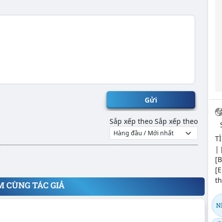
Gửi
Sắp xếp theo
Sắp xếp theo
TÌ
| 
[B
[E
th
M CÙNG TÁC GIẢ
N