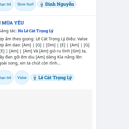
Đình Nguyễn
hạc trẻ
Slow Surf
MÙA YÊU
Sáng tác:
Ns Lê Cát Trọng Lý
p âm theo giọng: Lê Cát Trọng Lý Điệu: Valse
p âm dạo: [Am] | [G] | [Dm] | [E] | [Am] | [G]
[E] | [Am] | [Am] Và [Am] gió ru tình [Gm] ta,
ây đan gối êm dịu [Am] dàng Kìa nắng lên
oài song, xin ta chút còn tình...
Lê Cát Trọng Lý
hạc trẻ
Valse