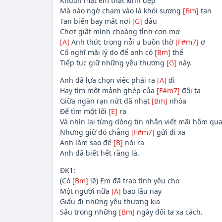
Khuôn mặt em thật xinh đẹp
Mà nào ngờ chạm vào là khói sương
[Bm]
tan
Tan biến bay mất nơi
[G]
đâu
Chợt giật mình choàng tỉnh cơn mơ
[A]
Anh thức trong nỗi u buồn thờ
[F#m7]
ơ
Cố nghĩ mãi lý do để anh có
[Bm]
thể
Tiếp tục giữ những yêu thương
[G]
này.
Anh đã lựa chọn việc phải ra
[A]
đi
Hay tìm một mảnh ghép của
[F#m7]
đôi ta
Giữa ngàn rạn nứt đã nhạt
[Bm]
nhòa
Để tìm một lối
[E]
ra
Và nhìn lại từng dòng tin nhắn viết mãi hôm qu
Nhưng giữ đó chẳng
[F#m7]
gửi đi xa
Anh làm sao để
[B]
nói ra
Anh đã biết hết rằng là.
ĐK1:
(Có
[Bm]
lẽ) Em đã trao tình yêu cho
Một người nữa
[A]
bao lâu nay
Giấu đi những yêu thương kia
Sâu trong những
[Bm]
ngày đôi ta xa cách.