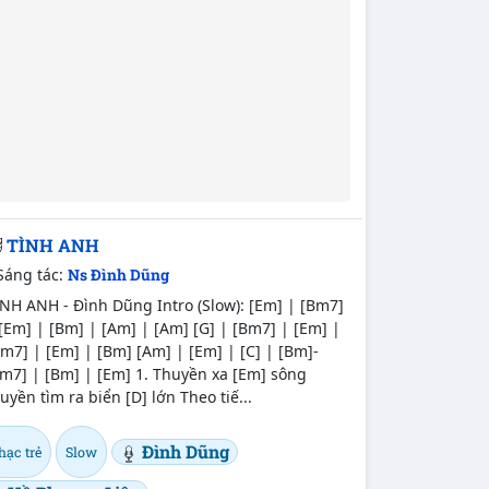
TÌNH ANH
Sáng tác:
Ns Đình Dũng
NH ANH - Đình Dũng Intro (Slow): [Em] | [Bm7]
[Em] | [Bm] | [Am] | [Am] [G] | [Bm7] | [Em] |
m7] | [Em] | [Bm] [Am] | [Em] | [C] | [Bm]-
m7] | [Bm] | [Em] 1. Thuyền xa [Em] sông
uyền tìm ra biển [D] lớn Theo tiế...
Đình Dũng
hạc trẻ
Slow