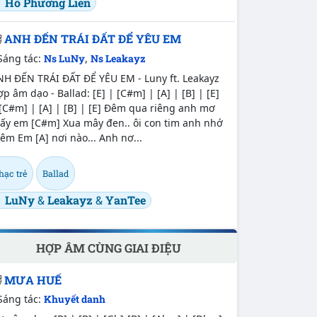
Hồ Phương Liên
ANH ĐẾN TRÁI ĐẤT ĐỂ YÊU EM
Sáng tác:
Ns LuNy
,
Ns Leakayz
NH ĐẾN TRÁI ĐẤT ĐỂ YÊU EM - Luny ft. Leakayz
p âm dạo - Ballad: [E] | [C#m] | [A] | [B] | [E]
[C#m] | [A] | [B] | [E] Đêm qua riêng anh mơ
hấy em [C#m] Xua mây đen.. ôi con tim anh nhớ
êm Em [A] nơi nào... Anh nơ...
hạc trẻ
Ballad
LuNy
&
Leakayz
&
YanTee
HỢP ÂM CÙNG GIAI ĐIỆU
MƯA HUẾ
Sáng tác:
Khuyết danh