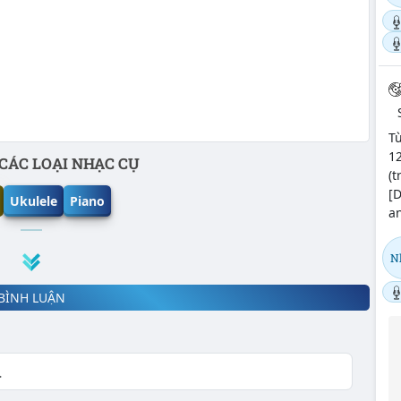
Tu
12
CÁC LOẠI NHẠC CỤ
(t
[D
Ukulele
Piano
an
N
BÌNH LUẬN