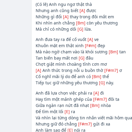
(Có lẽ) Anh ngu ngơ thật thà
Nhưng anh cũng biết
[A]
được
Những gì đổi
[A]
thay trong đôi mắt em
Khi nhìn anh chẳng
[Bm]
còn yêu thương
Mà chỉ có những dối
[G]
lừa.
Anh đưa tay ra để cố vuốt
[A]
ve
Khuôn mặt em thật xinh
[F#m]
đẹp
Mà nào ngờ chạm vào là khói sương
[Bm]
tan
Tan biến bay mất nơi
[G]
đâu
Chợt giật mình choàng tỉnh cơn mơ
[A]
Anh thức trong nỗi u buồn thờ
[F#m7]
ơ
Cố nghĩ mãi lý do để anh có
[Bm]
thể
Tiếp tục giữ những yêu thương
[G]
này.
Anh đã lựa chọn việc phải ra
[A]
đi
Hay tìm một mảnh ghép của
[F#m7]
đôi ta
Giữa ngàn rạn nứt đã nhạt
[Bm]
nhòa
Để tìm một lối
[E]
ra
Và nhìn lại từng dòng tin nhắn viết mãi hôm qu
Nhưng giữ đó chẳng
[F#m7]
gửi đi xa
Anh làm sao để
[E]
nói ra