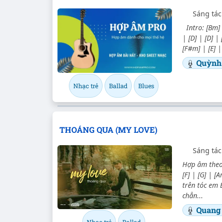
Sáng tác
Intro: [Bm] |
| [D] | [D] |
[F#m] | [E] |
Quỳnh
Nhạc trẻ
Ballad
Blues
THOÁNG QUA (MY LOVE)
Sáng tác
Hợp âm theo 
[F] | [G] | 
trên tóc em 
chẳn...
Quang