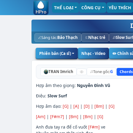
THỂ LOẠI
CÔNG CỤ
YÊU THÍCH
Sáng tác:
Bảo Thạch
Nhạc trẻ
Slow Sur
Phiên bản (Ca sĩ)
Nhạc - Video
✏️ Chỉnh 
TRAN Imrich
Tone gốc:
G
Chords
Hợp âm theo giọng:
Nguyễn Đình Vũ
Điệu:
Slow Surf
Hợp âm dạo:
[G]
|
[A]
|
[D]
|
[Bm]
|
[G]
[Am]
|
[F#m7]
|
[Bm]
|
[Bm]
|
[G]
Anh đưa tay ra để cố vuốt
[F#m]
ve