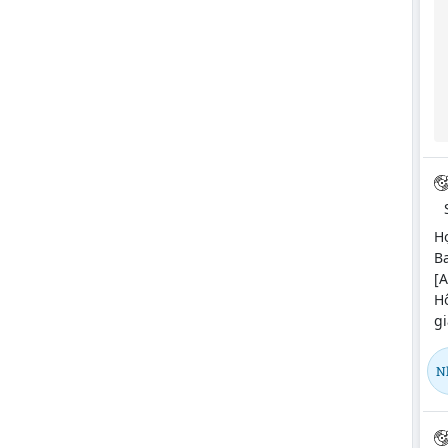
H
Ba
[A
Hô
gi
N