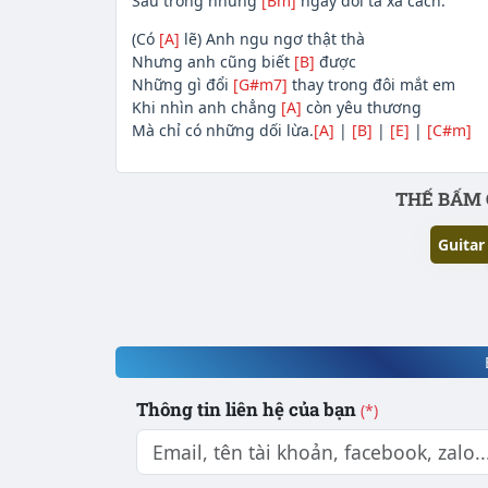
Sâu trong những
[Bm]
ngày đôi ta xa cách.
(Có
[A]
lẽ) Anh ngu ngơ thật thà
Nhưng anh cũng biết
[B]
được
Những gì đổi
[G#m7]
thay trong đôi mắt em
Khi nhìn anh chẳng
[A]
còn yêu thương
Mà chỉ có những dối lừa.
[A]
|
[B]
|
[E]
|
[C#m]
Phần nội dung
THẾ BẤM 
Guitar
Thông tin liên hệ của bạn
(*)