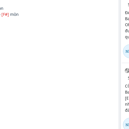
ọn
ĐA
o
[F#]
mòn
Ba
O
đư
qu
N
C
Ba
[E
nh
đá
N