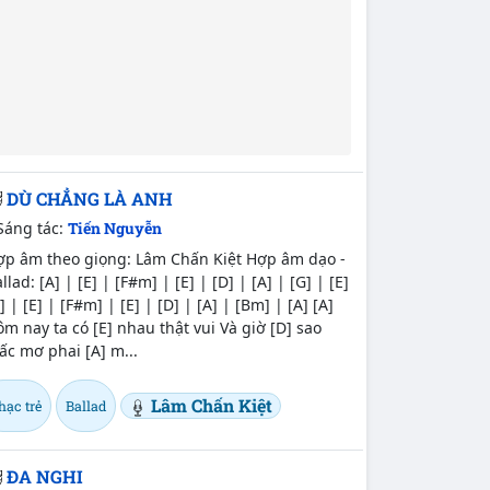
DÙ CHẲNG LÀ ANH
Sáng tác:
Tiến Nguyễn
ợp âm theo giọng: Lâm Chấn Kiệt Hợp âm dạo -
llad: [A] | [E] | [F#m] | [E] | [D] | [A] | [G] | [E]
] | [E] | [F#m] | [E] | [D] | [A] | [Bm] | [A] [A]
m nay ta có [E] nhau thật vui Và giờ [D] sao
ấc mơ phai [A] m...
Lâm Chấn Kiệt
hạc trẻ
Ballad
ĐA NGHI