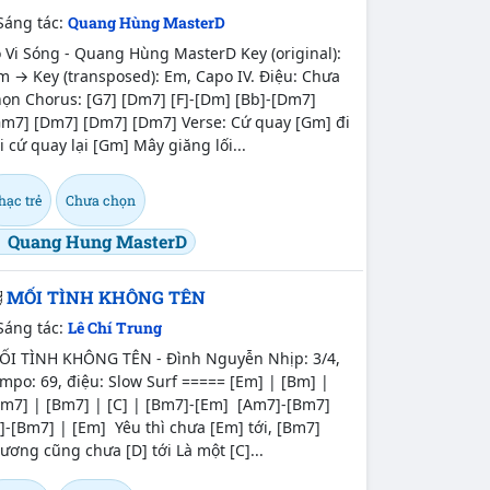
Sáng tác:
Quang Hùng MasterD
 Vi Sóng - Quang Hùng MasterD Key (original):
 → Key (transposed): Em, Capo IV. Điệu: Chưa
ọn Chorus: [G7] [Dm7] [F]-[Dm] [Bb]-[Dm7]
Gm7] [Dm7] [Dm7] [Dm7] Verse: Cứ quay [Gm] đi
i cứ quay lại [Gm] Mây giăng lối...
hạc trẻ
Chưa chọn
Quang Hung MasterD
MỐI TÌNH KHÔNG TÊN
Sáng tác:
Lê Chí Trung
ỐI TÌNH KHÔNG TÊN - Đình Nguyễn Nhịp: 3/4,
mpo: 69, điệu: Slow Surf ===== [Em] | [Bm] |
Am7] | [Bm7] | [C] | [Bm7]-[Em] [Am7]-[Bm7]
]-[Bm7] | [Em] Yêu thì chưa [Em] tới, [Bm7]
ương cũng chưa [D] tới Là một [C]...