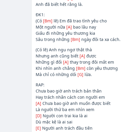
Anh đã biết hết rằng là.
ĐK1:
(Có
[Bm]
lẽ) Em đã trao tình yêu cho
Một người nữa
[A]
bao lâu nay
Giấu đi những yêu thương kia
Sâu trong những
[Bm]
ngày đôi ta xa cách.
(Có lẽ) Anh ngu ngơ thật thà
Nhưng anh cũng biết
[A]
được
Những gì đổi
[A]
thay trong đôi mắt em
Khi nhìn anh chẳng
[Bm]
còn yêu thương
Mà chỉ có những dối
[G]
lừa.
RAP:
Chưa bao giờ anh trách bản thân
Hay trách nhân cách con người em
[A]
Chưa bao giờ anh muốn được biết
Là người thứ ba em nhìn xem
[D]
Người con trai kia là ai
Dù mặc kệ là ai sai
[E]
Người anh trách đầu tiên