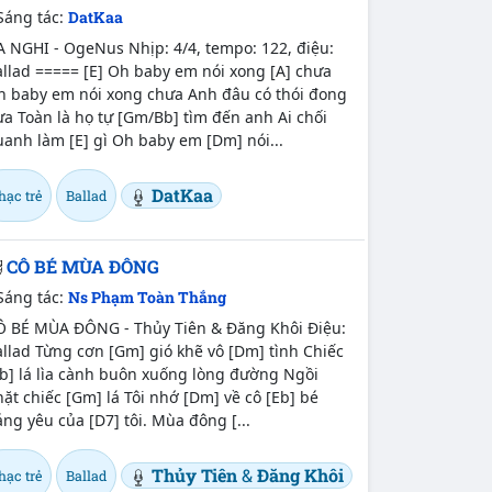
Sáng tác:
DatKaa
 NGHI - OgeNus Nhịp: 4/4, tempo: 122, điệu:
llad ===== [E] Oh baby em nói xong [A] chưa
h baby em nói xong chưa Anh đâu có thói đong
a Toàn là họ tự [Gm/Bb] tìm đến anh Ai chối
anh làm [E] gì Oh baby em [Dm] nói...
DatKaa
hạc trẻ
Ballad
CÔ BÉ MÙA ĐÔNG
Sáng tác:
Ns Phạm Toàn Thắng
Ô BÉ MÙA ĐÔNG - Thủy Tiên & Đăng Khôi Điệu:
llad Từng cơn [Gm] gió khẽ vô [Dm] tình Chiếc
b] lá lìa cành buôn xuống lòng đường Ngồi
ặt chiếc [Gm] lá Tôi nhớ [Dm] về cô [Eb] bé
ng yêu của [D7] tôi. Mùa đông [...
Thủy Tiên
&
Đăng Khôi
hạc trẻ
Ballad