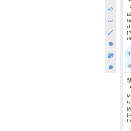
Lò
Gm
ch
[
rồ
N
a
M
te
[
[C
th