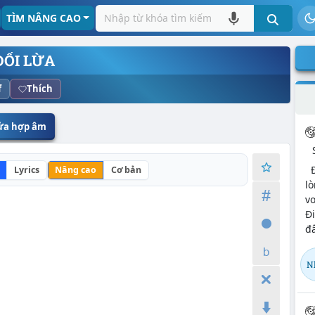
TÌM NÂNG CAO
DỐI LỪA
f
Thích
sửa hợp âm
ĐK
Lyrics
Nâng cao
Cơ bản
lò
v
Đi
đâ
N