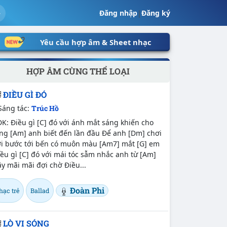
Đăng nhập
|
Đăng ký
Yêu cầu hợp âm & Sheet nhạc
HỢP ÂM CÙNG THỂ LOẠI
ĐIỀU GÌ ĐÓ
Sáng tác:
Trúc Hồ
: Điều gì [C] đó với ánh mắt sáng khiến cho
ng [Am] anh biết đến lần đầu Để anh [Dm] chơi
ơi bước tới bến có muôn màu [Am7] mắt [G] em
ều gì [C] đó với mái tóc sẫm nhắc anh từ [Am]
y mãi mãi đợi chờ Điều...
Đoàn Phi
hạc trẻ
Ballad
LÒ VI SÓNG