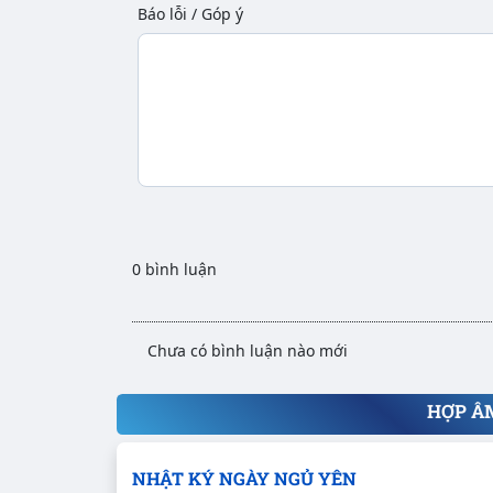
Báo lỗi / Góp ý
0 bình luận
Chưa có bình luận nào mới
HỢP Â
NHẬT KÝ NGÀY NGỦ YÊN