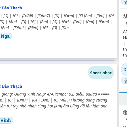
:
Bảo Thạch
 [G] | [G] | [D/F#] | [F#m7] | [D] | [F#m] | [E] [Bm] | [Bm] | [D]
 [D] | [Am] | [D] | [G] | [Bm] | [G] | [F#] | [Dm] | [Dm] | [F#m] |
 [Bm] | [F#m] | [F#m] | [G] | [G] | [Dm...
A
 Nga
Hợ
| 
t
th
N
Sheet nhạc
:
Bảo Thạch
giọng: Quang Vinh Nhịp: 4/4, tempo: 92, điệu: Ballad =====
[Am] | [C] | [Dm7] | [G] | [Am] | [C] Mùi [F] hương đang vương
Bàn [G] tay nhỏ nhắn cùng hơi [Am] ấm Cũng đã lâu lắm anh
 Vinh