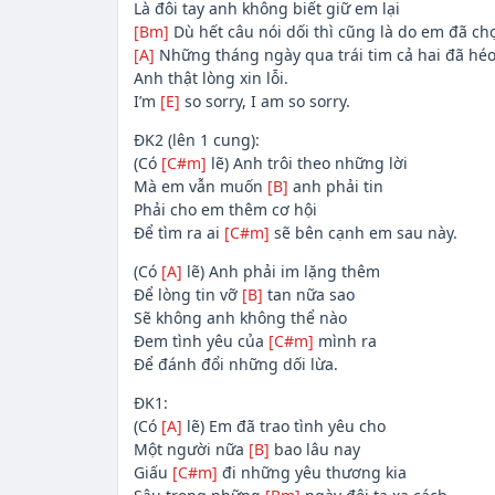
Là đôi tay anh không biết giữ em lại
[Bm]
Dù hết câu nói dối thì cũng là do em đã ch
[A]
Những tháng ngày qua trái tim cả hai đã hé
Anh thật lòng xin lỗi.
I’m
[E]
so sorry, I am so sorry.
ĐK2 (lên 1 cung):
(Có
[C#m]
lẽ) Anh trôi theo những lời
Mà em vẫn muốn
[B]
anh phải tin
Phải cho em thêm cơ hội
Để tìm ra ai
[C#m]
sẽ bên cạnh em sau này.
(Có
[A]
lẽ) Anh phải im lặng thêm
Để lòng tin vỡ
[B]
tan nữa sao
Sẽ không anh không thể nào
Đem tình yêu của
[C#m]
mình ra
Để đánh đổi những dối lừa.
ĐK1:
(Có
[A]
lẽ) Em đã trao tình yêu cho
Một người nữa
[B]
bao lâu nay
Giấu
[C#m]
đi những yêu thương kia