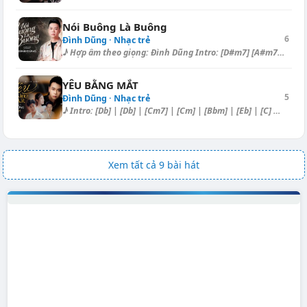
Nói Buông Là Buông
6
Đình Dũng · Nhạc trẻ
♪ Hợp âm theo giọng: Đình Dũng Intro: [D#m7] [A#m7] [A#m] [B] [C#] [D#m]...
YÊU BẰNG MẮT
5
Đình Dũng · Nhạc trẻ
♪ Intro: [Db] | [Db] | [Cm7] | [Cm] | [Bbm] | [Eb] | [C] | [Fm] [Db] | [...
Xem tất cả 9 bài hát