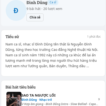
Đình Dũng
Ca sĩ
Đ
9 bài hát · 20 lượt xem
Chia sẻ
Tiểu sử
1 phút đọc
Nam ca sĩ, nhạc sĩ Đình Dũng tên thật là Nguyễn Đình
Dũng, từng theo học trường Cao đẳng Nghệ thuật Hà Nội.
Nam ca sĩ sinh năm 1992 này có những ca khúc để lại ấn
tượng mạnh mẽ trong lòng mọi người thu hút hàng triệu
lượt xem như Tướng quân, Bán duyên, Thằng dầu …
Bài hát tiêu biểu
SAO TA NGƯỢC LỐI
9
Đình Dũng · Nhạc trẻ
♪ Hợp âm giọng - Đình Dũng Intro - Slow Ballad - Capo II.: [Dbm] | [Dbm]...