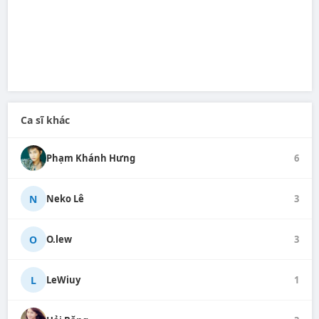
Ca sĩ khác
Phạm Khánh Hưng
6
N
Neko Lê
3
O
O.lew
3
L
LeWiuy
1