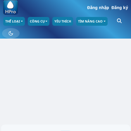
Đăng nhập
|
Đăng ký
THỂ LOẠI
CÔNG CỤ
YÊU THÍCH
TÌM NÂNG CAO