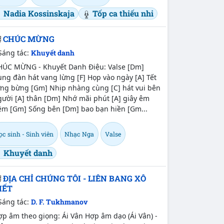
Nadia Kossinskaja
Tốp ca thiếu nhi
CHÚC MỪNG
Sáng tác:
Khuyết danh
HÚC MỪNG - Khuyết Danh Điệu: Valse [Dm]
ng đàn hát vang lừng [F] Họp vào ngày [A] Tết
ưng bừng [Gm] Nhịp nhàng cùng [C] hát vui bên
gười [A] thân [Dm] Nhớ mãi phút [A] giây êm
ềm [Gm] Sống bên [Dm] bao bạn hiền [Gm...
c sinh - Sinh viên
Nhạc Nga
Valse
Khuyết danh
ĐỊA CHỈ CHÚNG TÔI - LIÊN BANG XÔ
IẾT
Sáng tác:
D. F. Tukhmanov
p âm theo giọng: Ái Vân Hợp âm dạo (Ái Vân) -