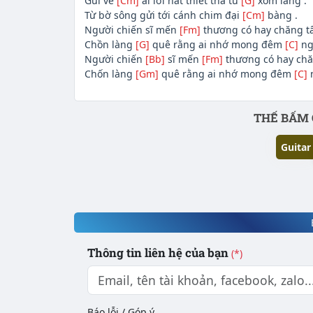
Gửi về
[Cm]
ai lời hát thiết tha từ
[G]
xóm làng .
Từ bờ sông gửi tới cánh chim đại
[Cm]
bàng .
Người chiến sĩ mến
[Fm]
thương có hay chăng 
Chồn làng
[G]
quê rằng ai nhớ mong đêm
[C]
ng
Người chiến
[Bb]
sĩ mến
[Fm]
thương có hay ch
Chốn làng
[Gm]
quê rằng ai nhớ mong đêm
[C]
Phần nội dung
THẾ BẤM 
Guitar
Thông tin liên hệ của bạn
(*)
Báo lỗi / Góp ý