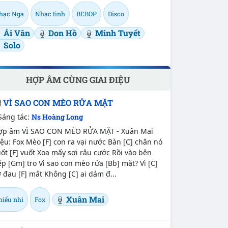
hạc Nga
Nhạc tình
BEBOP
Disco
Ái Vân
Don Hồ
Minh Tuyết
Solo
HỢP ÂM CÙNG GIAI ĐIỆU
VÌ SAO CON MÈO RỬA MẶT
Sáng tác:
Ns Hoàng Long
ợp âm VÌ SAO CON MÈO RỬA MẶT - Xuân Mai
ệu: Fox Mèo [F] con ra vại nước Bàn [C] chân nó
ốt [F] vuốt Xoa mấy sợi râu cước Rồi vào bên
p [Gm] tro Vì sao con mèo rửa [Bb] mặt? Vì [C]
 đau [F] mắt Không [C] ai dám đ...
Xuân Mai
hiếu nhi
Fox