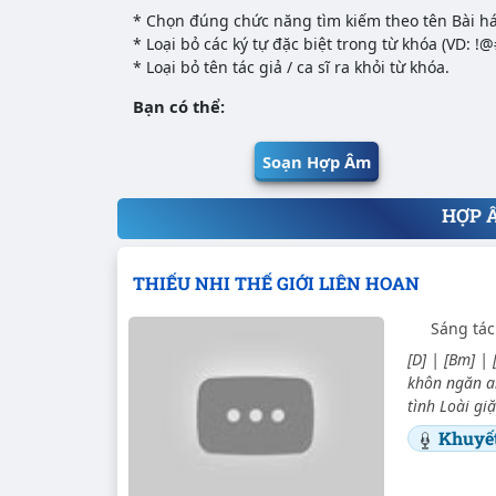
* Chọn đúng chức năng tìm kiếm theo tên Bài há
* Loại bỏ các ký tự đặc biệt trong từ khóa (VD: !
* Loại bỏ tên tác giả / ca sĩ ra khỏi từ khóa.
Bạn có thể:
Soạn Hợp Âm
HỢP 
THIẾU NHI THẾ GIỚI LIÊN HOAN
Sáng tác
[D] | [Bm] | 
khôn ngăn a
tình Loài gi
Khuyế