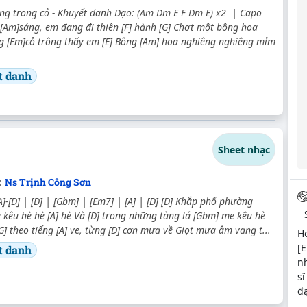
ng trong cỏ - Khuyết danh Dạo: (Am Dm E F Dm E) x2 | Capo
[Am]sáng, em đang đi thiền [F] hành [G] Chợt một bông hoa
ng [Em]cỏ trông thấy em [E] Bông [Am] hoa nghiêng nghiêng mỉm
t danh
Sheet nhạc
:
Ns Trịnh Công Sơn
A]-[D] | [D] | [Gbm] | [Em7] | [A] | [D] [D] Khắp phố phường
e kêu hè hè [A] hè Và [D] trong những tàng lá [Gbm] me kêu hè
G] theo tiếng [A] ve, từng [D] cơn mưa về Giọt mưa âm vang t...
H
[E
t danh
n
sĩ
đ