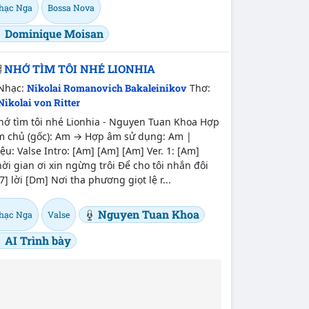
hạc Nga
Bossa Nova
Dominique Moisan
NHỚ TÌM TÔI NHÉ LIONHIA
Nhạc:
Nikolai Romanovich Bakaleinikov
Thơ:
Nikolai von Ritter
hớ tìm tôi nhé Lionhia - Nguyen Tuan Khoa Hợp
m chủ (gốc): Am → Hợp âm sử dụng: Am |
ệu: Valse Intro: [Am] [Am] [Am] Ver. 1: [Am]
ời gian ơi xin ngừng trôi Để cho tôi nhắn đôi
7] lời [Dm] Nơi tha phương giọt lệ r...
Nguyen Tuan Khoa
hạc Nga
Valse
AI Trình bày