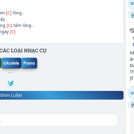
N
tấm
[C]
lòng .
ày .
ăng
[C]
tấm lòng .
ngày
[C]
CÁC LOẠI NHẠC CỤ
N
â
Ukulele
Piano
Đi
Th
[E
N
BÌNH LUẬN