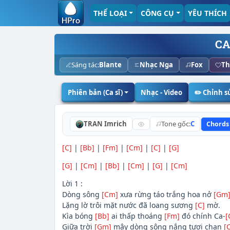
THỂ LOẠI
CÔNG CỤ
YÊU THÍCH
CA
Sáng tác:
Blante
Nhạc Nga
Fox
Th
Phiên bản (Ca sĩ)
Nhạc - Video
✏️ Chỉnh 
TRAN Imrich
Tone gốc:
C
Chords
[C]
|
[Bb]
|
[Fm]
|
[Cm]
|
[C]
|
[G]
[G]
|
[Cm]
|
[Bb]
|
[Cm]
|
[G]
|
[Cm]
Lời 1 :
Dòng sông
[Cm]
xưa rừng táo trắng hoa nở
[Gm
Lặng lờ trôi mặt nước đã loang sương
[C]
mờ.
Kìa bóng
[Bb]
ai thấp thoáng
[Fm]
đó chính Ca-
[
Giữa trời
[Gm]
mây dòng sông nắng tươi chan
[