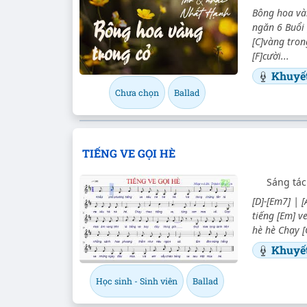
Bông hoa và
ngăn 6 Buổi 
[C]vàng tro
[F]cười...
Khuyế
Chưa chọn
Ballad
TIẾNG VE GỌI HÈ
Sáng tác
[D]-[Em7] | [
tiếng [Em] v
hè hè Chạy [
Khuyế
Học sinh - Sinh viên
Ballad