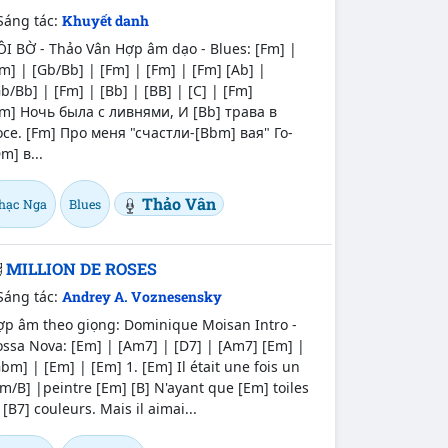
Sáng tác:
Khuyết danh
I BỜ - Thảo Vân Hợp âm dạo - Blues: [Fm] |
m] | [Gb/Bb] | [Fm] | [Fm] | [Fm] [Ab] |
b/Bb] | [Fm] | [Bb] | [BB] | [C] | [Fm]
Fm] Ночь была с ливнями, И [Bb] трава в
осе. [Fm] Про меня "счастли-[Bbm] вая" Го-
m] в...
Thảo Vân
hạc Nga
Blues
MILLION DE ROSES
Sáng tác:
Andrey A. Voznesensky
ợp âm theo giọng: Dominique Moisan Intro -
ssa Nova: [Em] | [Am7] | [D7] | [Am7] [Em] |
bm] | [Em] | [Em] 1. [Em] Il était une fois un
m/B] |peintre [Em] [B] N'ayant que [Em] toiles
 [B7] couleurs. Mais il aimai...