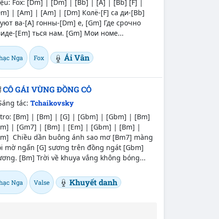
ệu: Fox: [Dm] | [Dm] | [Bb] | [A] | [Bb] [F] |
m] | [Am] | [Am] | [Dm] Колё-[F] са ди-[Bb]
туют ва-[A] гонны-[Dm] е, [Gm] Где срочно
виде-[Em] ться нам. [Gm] Мои номе...
Ái Vân
hạc Nga
Fox
CÔ GÁI VÙNG ĐỒNG CỎ
Sáng tác:
Tchaikovsky
tro: [Bm] | [Bm] | [G] | [Gbm] | [Gbm] | [Bm]
m] | [Gm7] | [Bm] | [Em] | [Gbm] | [Bm] |
Bm] Chiều dần buông ánh sao mơ [Bm7] màng
oi mờ ngấn [G] sương trên đồng ngát [Gbm]
ương. [Bm] Trời về khuya vắng không bóng...
Khuyết danh
hạc Nga
Valse