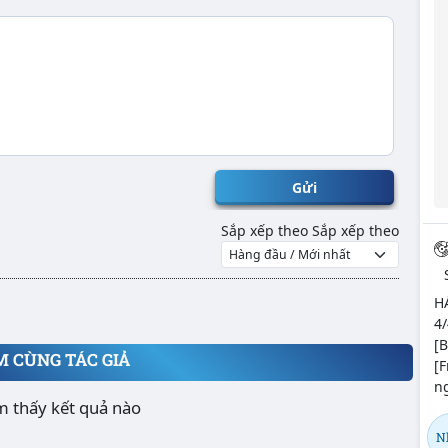
Gửi
Sắp xếp theo
Sắp xếp theo
H
4/
[B
M CÙNG TÁC GIẢ
[
ng
m thấy kết quả nào
N