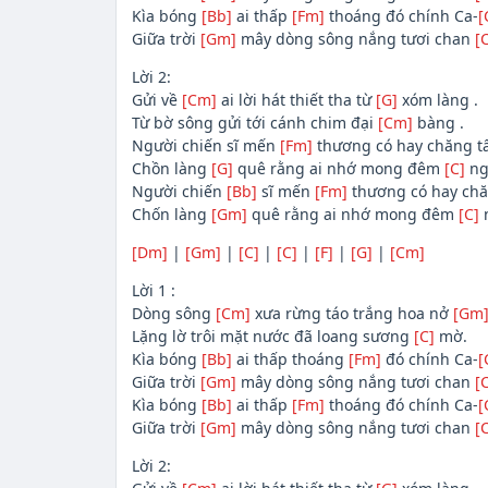
Kìa bóng
[Bb]
ai thấp
[Fm]
thoáng đó chính Ca-
[
Giữa trời
[Gm]
mây dòng sông nắng tươi chan
[
Lời 2:
Gửi về
[Cm]
ai lời hát thiết tha từ
[G]
xóm làng .
Từ bờ sông gửi tới cánh chim đại
[Cm]
bàng .
Người chiến sĩ mến
[Fm]
thương có hay chăng 
Chồn làng
[G]
quê rằng ai nhớ mong đêm
[C]
ng
Người chiến
[Bb]
sĩ mến
[Fm]
thương có hay ch
Chốn làng
[Gm]
quê rằng ai nhớ mong đêm
[C]
[Dm]
|
[Gm]
|
[C]
|
[C]
|
[F]
|
[G]
|
[Cm]
Lời 1 :
Dòng sông
[Cm]
xưa rừng táo trắng hoa nở
[Gm
Lặng lờ trôi mặt nước đã loang sương
[C]
mờ.
Kìa bóng
[Bb]
ai thấp thoáng
[Fm]
đó chính Ca-
[
Giữa trời
[Gm]
mây dòng sông nắng tươi chan
[
Kìa bóng
[Bb]
ai thấp
[Fm]
thoáng đó chính Ca-
[
Giữa trời
[Gm]
mây dòng sông nắng tươi chan
[
Lời 2: