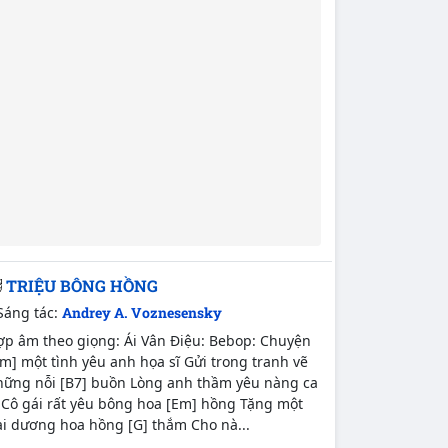
TRIỆU BÔNG HỒNG
Sáng tác:
Andrey A. Voznesensky
ợp âm theo giọng: Ái Vân Điệu: Bebop: Chuyện
m] một tình yêu anh họa sĩ Gửi trong tranh vẽ
hững nỗi [B7] buồn Lòng anh thầm yêu nàng ca
 Cô gái rất yêu bông hoa [Em] hồng Tặng một
ại dương hoa hồng [G] thắm Cho nà...