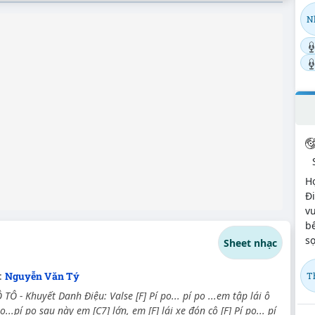
N
H
Đi
vu
bế
sợ
Sheet nhạc
:
Nguyễn Văn Tý
T
TÔ - Khuyết Danh Điệu: Valse [F] Pí po... pí po ...em tập lái ô
 po...pí po sau này em [C7] lớn, em [F] lái xe đón cô [F] Pí po... pí