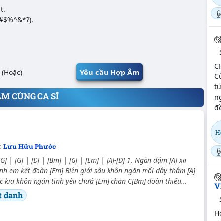
t.
@#$%^&*?).
C
Yêu cầu Hợp Âm
(Hoặc)
Cù
t
ÂM CÙNG CA SĨ
n
đ
Họ
:
Lưu Hữu Phước
[G] | [G] | [D] | [Bm] | [G] | [Em] | [A]-[D] 1. Ngàn dặm [A] xa
nh em kết đoàn [Em] Biên giới sâu khôn ngăn mối dây thâm [A]
ặc kia khôn ngăn tình yêu chưá [Em] chan C[Bm] đoàn thiếu...
V
t danh
Hợ