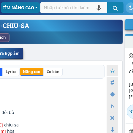
TÌM NÂNG CAO
-CHIU-SA
ích
sửa hợp âm
CÂ
Lyrics
Nâng cao
Cơ bản
| 
[
[G
[E
N
]
đôi bờ
C]
chiu-sa
Cm]
hòa