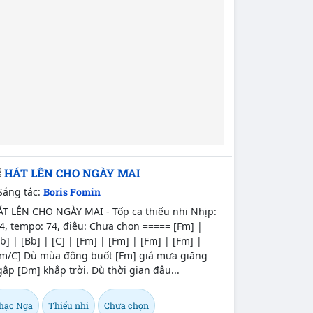
HÁT LÊN CHO NGÀY MAI
Sáng tác:
Boris Fomin
ÁT LÊN CHO NGÀY MAI - Tốp ca thiếu nhi Nhịp:
4, tempo: 74, điệu: Chưa chọn ===== [Fm] |
b] | [Bb] | [C] | [Fm] | [Fm] | [Fm] | [Fm] |
Fm/C] Dù mùa đông buốt [Fm] giá mưa giăng
ập [Dm] khắp trời. Dù thời gian đâu...
hạc Nga
Thiếu nhi
Chưa chọn