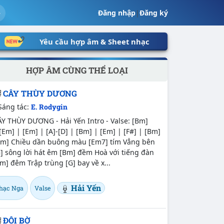
Đăng nhập
|
Đăng ký
Yêu cầu hợp âm & Sheet nhạc
HỢP ÂM CÙNG THỂ LOẠI
CÂY THÙY DƯƠNG
Sáng tác:
E. Rodygin
Y THÙY DƯƠNG - Hải Yến Intro - Valse: [Bm]
[Em] | [Em] | [A]-[D] | [Bm] | [Em] | [F#] | [Bm]
Bm] Chiều dần buông màu [Em7] tím Vẳng bên
] sông lời hát êm [Bm] đềm Hoà với tiếng đàn
m] đêm Trập trùng [G] bay về x...
Hải Yến
hạc Nga
Valse
ĐÔI BỜ