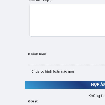
0 bình luận
Chưa có bình luận nào mới
HỢP Â
Không tì
Gợi ý: