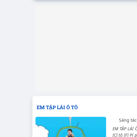
EM TẬP LÁI Ô TÔ
Sáng tác
EM TẬP LÁI Ô 
[C] tô [F] Pí