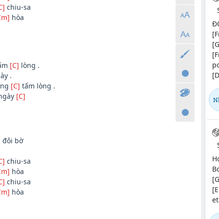
C]
chiu-sa
Cm]
hòa
ĐÔ
[F
[G
[
р
tấm
[C]
lòng .
[D
ày .
ăng
[C]
tấm lòng .
ngày
[C]
N
]
đôi bờ
H
C]
chiu-sa
Bo
Cm]
hòa
[G
C]
chiu-sa
[E
Cm]
hòa
et