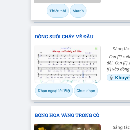
Thiếu nhi
March
DÒNG SUỐI CHẢY VỀ ĐÂU
Sáng tác
Con [F] suối
đồi. Con [F] 
[F] vào dòng
Khuyế
Nhạc ngoại lời Việt
Chưa chọn
BÔNG HOA VÀNG TRONG CỎ
Sáng tác