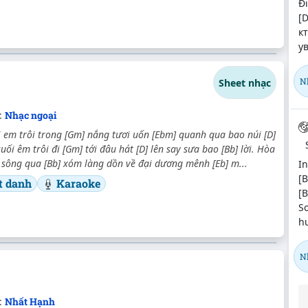
Đi
[D
к
у
N
Sheet nhạc
:
Nhạc ngoại
 em trôi trong [Gm] nắng tươi uốn [Ebm] quanh qua bao núi [D]
suối êm trôi đi [Gm] tới đâu hát [D] lên say sưa bao [Bb] lời. Hòa
 sông qua [Bb] xóm làng dồn về đại dương mênh [Eb] m...
In
[B
t danh
Karaoke
[
S
h
N
:
Nhất Hạnh