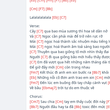
[Eb]
[Cm]
[Fm]
[F7]
[Bb]
[Eb]
[Cm]
[F7]
[Bb]
Lalalalalalala
[Eb]
[C7]
Verse:
Cây
[C7]
qua bao mùa sương thì hoa sẽ dần nở
Và
[C7]
Ngọc cần phải mài để trở nên rực rỡ
Mài
[C7]
ngọc hoá thành sắc nhuộm màu tiếng 
Mài
[C7]
ngọc hoá thanh âm toả sáng bao ngườ
[C7]
Thuyền qua bao giông tố mới nhìn thấy đại
Người
[C7]
đi qua giông bão mới hiểu thấy đượ
[C7]
Em đã vượt qua hết những năm tháng dài 
Để giờ đây mới
[Cm]
còn trong nhau
[Fm7]
Kết thúc đi anh em xin bước ra
[Bb7]
khỏi
[Eb]
Những nỗi cô đơn anh trao em xin
[Cm]
mời
[Fm7]
Đến lúc em buông đôi tay chấp cánh vụt
[
Về bầu
[Ebmaj7]
trời tự do em thuộc về
Chorus:
[Cm7]
Sau chia
[Cm]
tay em thấy cuộc đời này
[F
[Bb7]
Người đâu hay ta đã
[Bb]
toxic đến mức
[E