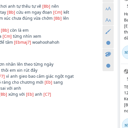
chơi anh tự thêu tự vẽ
[Bb]
nên
 tay
[Bb]
cứu em ngay đoạn
[Cm]
kết
H
ảm xúc chưa đúng vừa chớm
[Bb]
lên
Ba
[E
g
[Bb]
còn là em
t
a
[Cm]
từng nhìn xem
d
để tâm
[Ebmaj7]
woahoohahoh
N
ơn nhân lên theo từng ngày
thôi em xin rút đây
F7]
vì anh gieo bao cảm giác ngột ngạt
õ ràng cho chương mới
[Eb]
sang
TE
sai với anh
12
[Bb]
xứng với
[Eb]
anh
[C7]
Ke
[B
nơ
N