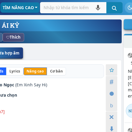
TÌM NÂNG CAO
ÁI KỶ
Thích
sửa hợp âm
N
ds
Lyrics
Nâng cao
Cơ bản
[E
[C
o Ngọc
(Em Xinh Say Hi)
m
ưa chọn
em
N
m7]