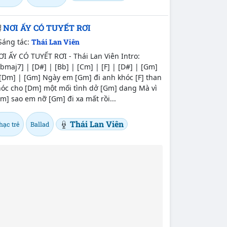
NƠI ẤY CÓ TUYẾT RƠI
Sáng tác:
Thái Lan Viên
I ẤY CÓ TUYẾT RƠI - Thái Lan Viên Intro:
bmaj7] | [D#] | [Bb] | [Cm] | [F] | [D#] | [Gm]
[Dm] | [Gm] Ngày em [Gm] đi anh khóc [F] than
hóc cho [Dm] một mối tình dở [Gm] dang Mà vì
m] sao em nỡ [Gm] đi xa mất rồi...
Thái Lan Viên
hạc trẻ
Ballad