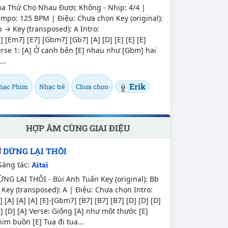
ha Thứ Cho Nhau Được Không - Nhịp: 4/4 |
mpo: 125 BPM | Điệu: Chưa chọn Key (original):
 → Key (transposed): A Intro:
] [Em7] [E7] [Gbm7] [Gb7] [A] [D] [E] [E] [E]
rse 1: [A] Ở cạnh bên [E] nhau như [Gbm] hai
...
Erik
hạc Phim
Nhạc trẻ
Chưa chọn
HỢP ÂM CÙNG GIAI ĐIỆU
DỪNG LẠI THÔI
Sáng tác:
Aitai
NG LẠI THÔI - Bùi Anh Tuấn Key (original): Bb
Key (transposed): A | Điệu: Chưa chọn Intro:
] [A] [A] [A] [E]-[Gbm7] [B7] [B7] [B7] [D] [D] [D]
] [D] [A] Verse: Giống [A] như một thước [E]
im buồn [E] Tua đi tua...