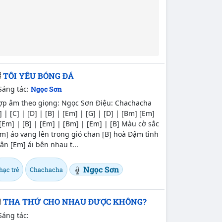
TÔI YÊU BÓNG ĐÁ
Sáng tác:
Ngọc Sơn
ợp âm theo giọng: Ngọc Sơn Điệu: Chachacha
] | [C] | [D] | [B] | [Em] | [G] | [D] | [Bm] [Em]
[Em] | [B] | [Em] | [Bm] | [Em] | [B] Màu cờ sắc
m] áo vang lên trong gió chan [B] hoà Đậm tình
ân [Em] ái bên nhau t...
Ngọc Sơn
hạc trẻ
Chachacha
THA THỨ CHO NHAU ĐƯỢC KHÔNG?
Sáng tác: