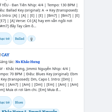
Ỡ YÊU - Đan Tiên Nhịp: 4/4 | Tempo: 130 BPM |
ệu: Ballad Key (original): A → Key (transposed):
 Intro: [A] | [A] | [E] | [E] | [Bm7] | [Bm7] | [E]
[E7] | [A] Verse: Có [A] hay em vẫn ngồi nơi
#m7] đây Tay cầm ô...
hạc trẻ
Ballad
CAY
Sáng tác:
Ns Khắc Hưng
Y - Khắc Hưng, Jimmii Nguyễn Nhịp: 4/4 |
mpo: 70 BPM | Điệu: Blues Key (original): Ebm
Key (transposed): Dm, Capo I. Intro: [Dm] |
m] | [Am7] | [Am] | [Dm] | [Em] | [Am] | [Am]
m] Mưa ơi rơi làm chi. [Em] Mưa đ...
hạc trẻ
Blues
Khắc Hưng
&
Jimmii Nguyễn