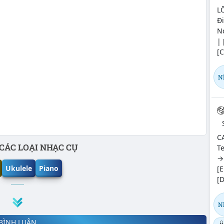
L
Đi
No
| 
[C
N
CA
CÁC LOẠI NHẠC CỤ
Te
→ 
Ukulele
Piano
[E
[D
N
BÌNH LUẬN