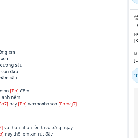
NƠ
[B
| 
lòng em
k
i xem
[C
 dương sâu
c cơn đau
N
thâm sâu
 màn
[Bb]
đêm
 anh nếm
Bb7]
bay
[Bb]
woahoohahoh
[Ebmaj7]
7]
vui hơn nhân lên theo từng ngày
b]
này thôi em xin rút đây