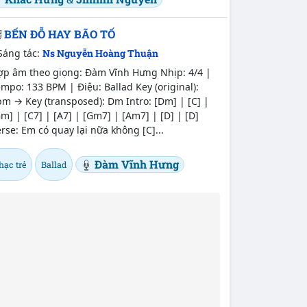
BẾN ĐỖ HAY BÃO TỐ
Sáng tác:
Ns Nguyễn Hoàng Thuận
ợp âm theo giọng: Đàm Vĩnh Hưng Nhịp: 4/4 |
mpo: 133 BPM | Điệu: Ballad Key (original):
m → Key (transposed): Dm Intro: [Dm] | [C] |
m] | [C7] | [A7] | [Gm7] | [Am7] | [D] | [D]
rse: Em có quay lại nữa không [C]...
Đàm Vĩnh Hưng
hạc trẻ
Ballad