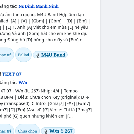
Sáng tác:
Ns Đinh Mạnh Ninh
ợp âm theo giọng: M4U Band Hợp âm dạo -
llad: [A] | [A] | [Gbm] | [Gbm] | [D] | [Bm] |
] | [E] 1. Anh [A] viết cho em mùa [E] hè yêu
hương Và anh [Gbm] hát cho em khe khẽ dịu
àng Đừng hờ [D] hững cho mây và [Bm] n...
M4U Band
hạc trẻ
Ballad
TEXT 07
Sáng tác:
W/n
XT 07 - W/n (ft. 267) Nhịp: 4/4 | Tempo:
8 BPM | Điệu: Chưa chọn Key (original): D →
y (transposed): C Intro: [Gmaj7] [F#7] [F#m7]
m7] [D] [Em] [Asus4] [G] Verse: Chỉ là [Gmaj7]
i phố [G] quen nhưng khiến em [F...
W/n
&
267
hạc trẻ
Chưa chọn