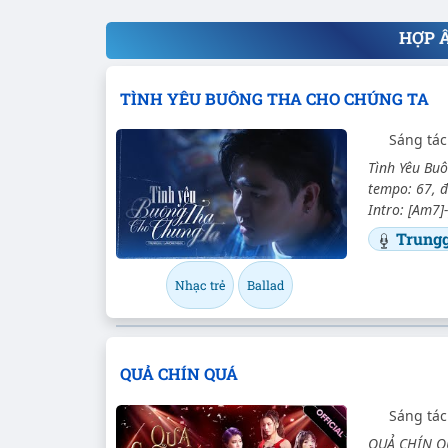
HỢP 
TÌNH YÊU BUÔNG THA CHO CHÚNG TA
Sáng tá
Tình Yêu Buô
tempo: 67, đ
Intro: [Am7]-
Trungg
Nhạc trẻ
Ballad
QUẢ CHÍN QUÁ
Sáng tá
QUẢ CHÍN QU