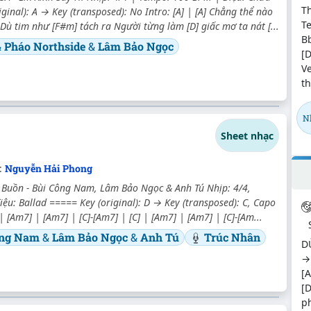
T
iginal): A → Key (transposed): No Intro: [A] | [A] Chẳng thể nào
Te
 Dù tim như [F#m] tách ra Người từng làm [D] giấc mơ ta nát [...
Bb
&
Pháo Northside
&
Lâm Bảo Ngọc
[D
Ve
th
N
Sheet nhạc
c:
Nguyễn Hải Phong
 Buồn - Bùi Công Nam, Lâm Bảo Ngọc & Anh Tú Nhịp: 4/4,
iệu: Ballad ===== Key (original): D → Key (transposed): C, Capo
] | [Am7] | [Am7] | [C]-[Am7] | [C] | [Am7] | [Am7] | [C]-[Am...
ông Nam
&
Lâm Bảo Ngọc
&
Anh Tú
Trúc Nhân
DỪ
→ 
[A
[D
ph