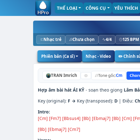
THỂ LOẠI
CÔNG CỤ
YÊU THÍCH
Nhạc trẻ
Chưa chọn
4/4
125 BPM
Phiên bản (Ca sĩ)
Nhạc - Video
✏️ Chỉnh 
TRAN Imrich
Tone gốc:
Cm
Chor
Hợp âm bài hát ÁI KỶ
- soạn theo giọng
Lâm Bả
Key (original):
F →
Key (transposed):
D
| Điệu:
Ch
Intro:
[Cm]
[Fm7]
[Bbsus4]
[Bb]
[Ebmaj7]
[Bb]
[Cm]
[F
[Bb]
[Ebmaj7]
[Cm7]