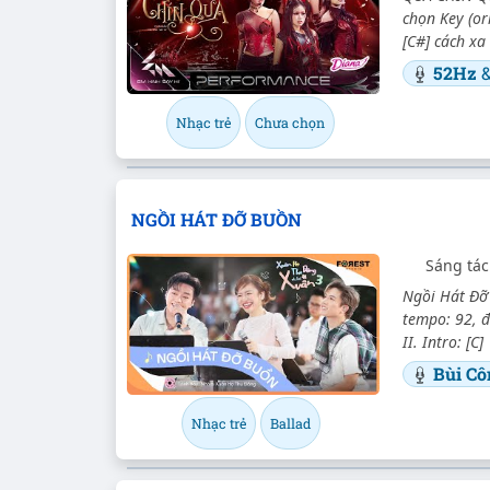
chọn Key (or
[C#] cách xa
52Hz
Nhạc trẻ
Chưa chọn
NGỒI HÁT ĐỠ BUỒN
Sáng tá
Ngồi Hát Đỡ
tempo: 92, đ
II. Intro: [C
Bùi C
Nhạc trẻ
Ballad