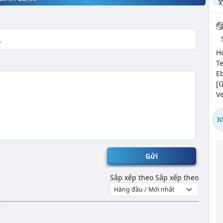
H
Te
Eb
[G
Ve
N
Gửi
Sắp xếp theo
Sắp xếp theo