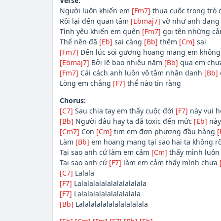
Verse:
Người luôn khiến em
[Fm7]
thua cuộc trong trò 
Rồi lại đến quan tâm
[Ebmaj7]
vờ như anh dang
Tình yêu khiến em quên
[Fm7]
gọi tên những c
Thế nên đã
[Eb]
sai càng
[Bb]
thêm
[Cm]
sai
[Fm7]
Đến lúc soi gương hoang mang em khôn
[Ebmaj7]
Bởi lẽ bao nhiêu năm
[Bb]
qua em chư
[Fm7]
Cái cách anh luôn vô tâm nhân danh
[Bb]
Lòng em chẳng
[F7]
thể nào tin rằng
Chorus:
[C7]
Sau chia tay em thấy cuộc đời
[F7]
này vui h
[Bb]
Người đâu hay ta đã toxic đến mức
[Eb]
này 
[Cm7]
Con
[Cm]
tim em đơn phương đầu hàng
[
Làm
[Bb]
em hoang mang tại sao hai ta không r
Tại sao anh cứ làm em cảm
[Cm]
thấy mình luôn 
Tại sao anh cứ
[F7]
làm em cảm thấy mình chưa
[C7]
Lalala
[F7]
Lalalalalalalalalalalala
[F7]
Lalalalalalalalalalala
[Bb]
Lalalalalalalalalalalala