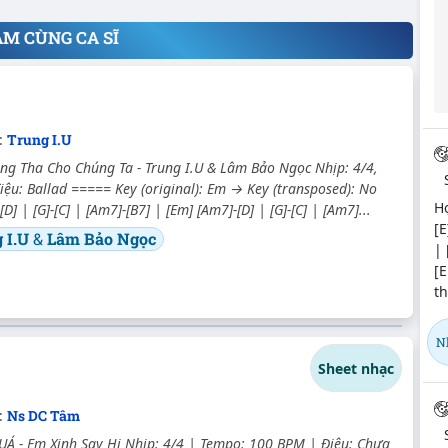
ÂM CÙNG CA SĨ
c:
Trung I.U
ng Tha Cho Chúng Ta - Trung I.U & Lâm Bảo Ngọc Nhịp: 4/4,
iệu: Ballad ===== Key (original): Em → Key (transposed): No
H
[D] | [G]-[C] | [Am7]-[B7] | [Em] [Am7]-[D] | [G]-[C] | [Am7]...
[E
 I.U
&
Lâm Bảo Ngọc
| 
[E
th
N
Sheet nhạc
c:
Ns DC Tâm
Á - Em Xinh Say Hi Nhịp: 4/4 | Tempo: 100 BPM | Điệu: Chưa