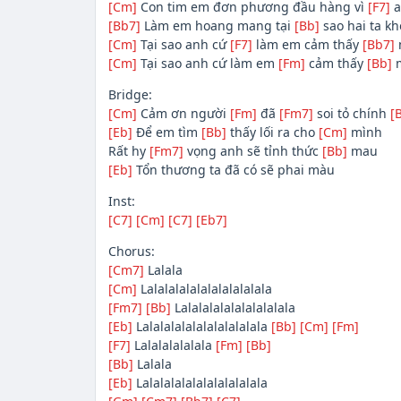
[Cm]
Con tim em đơn phương đầu hàng vì
[F7]
a
[Bb7]
Làm em hoang mang tại
[Bb]
sao hai ta k
[Cm]
Tại sao anh cứ
[F7]
làm em cảm thấy
[Bb7]
[Cm]
Tại sao anh cứ làm em
[Fm]
cảm thấy
[Bb]
m
Bridge:
[Cm]
Cảm ơn người
[Fm]
đã
[Fm7]
soi tỏ chính
[
[Eb]
Để em tìm
[Bb]
thấy lối ra cho
[Cm]
mình
Rất hy
[Fm7]
vọng anh sẽ tỉnh thức
[Bb]
mau
[Eb]
Tổn thương ta đã có sẽ phai màu
Inst:
[C7]
[Cm]
[C7]
[Eb7]
Chorus:
[Cm7]
Lalala
[Cm]
Lalalalalalalalalalalala
[Fm7]
[Bb]
Lalalalalalalalalalala
[Eb]
Lalalalalalalalalalalala
[Bb]
[Cm]
[Fm]
[F7]
Lalalalalalala
[Fm]
[Bb]
[Bb]
Lalala
[Eb]
Lalalalalalalalalalalala