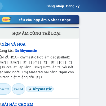
Đăng nhập
|
Đăng ký
Yêu cầu hợp âm & Sheet nhạc
HỢP ÂM CÙNG THỂ LOẠI
NẾN VÀ HOA
Sáng tác:
Ns Rhymastic
ẾN VÀ HOA - Rhymastic Hợp âm dạo (Ballad):
m7] | [Em7] | [D] | [Bm] | [C] | [B] | [C] | [C]
] Buccellati lấp lánh [Bm7] Ươm lên tai với nét
ặt rạng ngời [Em] Maserati hai cánh Ngăn cho
 tách biệt miệng đời. [C] L...
Rhymastic
hạc trẻ
Ballad
BÀI HÁT CHO EM