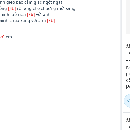
nh gieo bao cảm giác ngột ngạt
hông
[Eb]
rõ ràng cho chương mới sang
mình luôn sai
[Eb]
với anh
ình chưa xứng với anh
[Eb]
Bb]
em
TR
Ba
[D
đ
[A
N