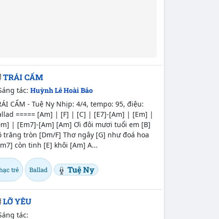
TRÁI CẤM
Sáng tác:
Huỳnh Lê Hoài Bảo
ÁI CẤM - Tuệ Ny Nhịp: 4/4, tempo: 95, điệu:
llad ===== [Am] | [F] | [C] | [E7]-[Am] | [Em] |
m] | [Em7]-[Am] [Am] Ơi đôi mươi tuổi em [B]
ộ trăng tròn [Dm/F] Thơ ngây [G] như đoá hoa
m7] còn tinh [E] khôi [Am] A...
Tuệ Ny
hạc trẻ
Ballad
LỠ YÊU
Sáng tác: