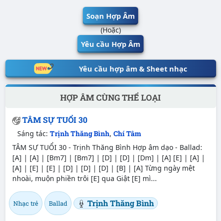
Soạn Hợp Âm
(Hoặc)
Yêu cầu Hợp Âm
Yêu cầu hợp âm & Sheet nhạc
HỢP ÂM CÙNG THỂ LOẠI
TÂM SỰ TUỔI 30
Sáng tác:
Trịnh Thăng Bình
,
Chí Tâm
TÂM SỰ TUỔI 30 - Trịnh Thăng Bình Hợp âm dạo - Ballad:
[A] | [A] | [Bm7] | [Bm7] | [D] | [D] | [Dm] | [A] [E] | [A] |
[A] | [E] | [E] | [D] | [D] | [D] | [B] | [A] Từng ngày mệt
nhoài, muộn phiền trôi [E] qua Giật [E] mì...
Trịnh Thăng Bình
Nhạc trẻ
Ballad