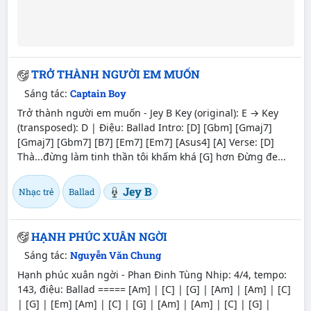
TRỞ THÀNH NGƯỜI EM MUỐN
Sáng tác:
Captain Boy
Trở thành người em muốn - Jey B Key (original): E → Key
(transposed): D | Điệu: Ballad Intro: [D] [Gbm] [Gmaj7]
[Gmaj7] [Gbm7] [B7] [Em7] [Em7] [Asus4] [A] Verse: [D]
Thà...đừng làm tinh thần tôi khấm khá [G] hơn Đừng đe...
Jey B
Nhạc trẻ
Ballad
HẠNH PHÚC XUÂN NGỜI
Sáng tác:
Nguyễn Văn Chung
Hạnh phúc xuân ngời - Phan Đinh Tùng Nhịp: 4/4, tempo:
143, điệu: Ballad ===== [Am] | [C] | [G] | [Am] | [Am] | [C]
| [G] | [Em] [Am] | [C] | [G] | [Am] | [Am] | [C] | [G] |