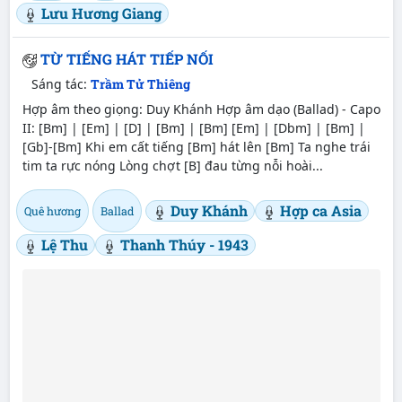
Lưu Hương Giang
TỪ TIẾNG HÁT TIẾP NỐI
Sáng tác:
Trầm Tử Thiêng
Hợp âm theo giọng: Duy Khánh Hợp âm dạo (Ballad) - Capo
II: [Bm] | [Em] | [D] | [Bm] | [Bm] [Em] | [Dbm] | [Bm] |
[Gb]-[Bm] Khi em cất tiếng [Bm] hát lên [Bm] Ta nghe trái
tim ta rực nóng Lòng chợt [B] đau từng nỗi hoài...
Duy Khánh
Hợp ca Asia
Quê hương
Ballad
Lệ Thu
Thanh Thúy - 1943