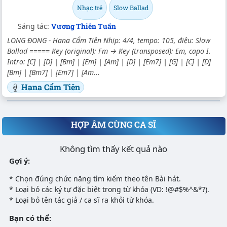
Nhạc trẻ
Slow Ballad
Sáng tác:
Vương Thiên Tuấn
LONG ĐONG - Hana Cẩm Tiên Nhịp: 4/4, tempo: 105, điệu: Slow
Ballad ===== Key (original): Fm → Key (transposed): Em, capo I.
Intro: [C] | [D] | [Bm] | [Em] | [Am] | [D] | [Em7] | [G] | [C] | [D]
[Bm] | [Bm7] | [Em7] | [Am...
Hana Cẩm Tiên
HỢP ÂM CÙNG CA SĨ
Không tìm thấy kết quả nào
Gợi ý:
* Chọn đúng chức năng tìm kiếm theo tên Bài hát.
* Loại bỏ các ký tự đặc biệt trong từ khóa (VD: !@#$%^&*?).
* Loại bỏ tên tác giả / ca sĩ ra khỏi từ khóa.
Bạn có thể: