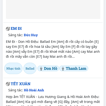
EM ĐI
Sáng tác:
Đức Huy
EM Đi - Don Hồ Điệu: Ballad Em [Am] đi rồi cây có buồn [E]
say Em [E7] đi rồi hoa lá sầu [Am] lây Em [F] đi rồi tay gầy
nào [Am] vẫy Em [E7] đi rồi khoé mắt nào [Am] cay Mai anh
đi rồi mây vẫn còn [E7] bay Mai anh đi rồi...
Don Hồ
Thanh Lam
Nhạc tình
Ballad
TẾT XUÂN
Sáng tác:
Hồ Hoài Anh
Hợp âm TẾT XUÂN - Lưu Hương Giang & Hồ Hoài Anh Điệu:
Ballad [Am] Kìa gió mới đang về [G] đây, [Am] về trong mắt