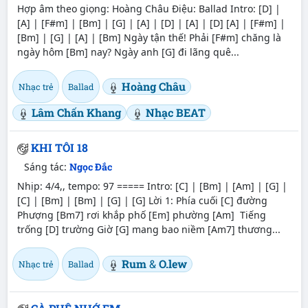
Hợp âm theo giọng: Hoàng Châu Điệu: Ballad Intro: [D] |
[A] | [F#m] | [Bm] | [G] | [A] | [D] | [A] | [D] [A] | [F#m] |
[Bm] | [G] | [A] | [Bm] Ngày tận thế! Phải [F#m] chăng là
ngày hôm [Bm] nay? Ngày anh [G] đi lãng quê...
Hoàng Châu
Nhạc trẻ
Ballad
Lâm Chấn Khang
Nhạc BEAT
KHI TÔI 18
Sáng tác:
Ngọc Đắc
Nhịp: 4/4,, tempo: 97 ===== Intro: [C] | [Bm] | [Am] | [G] |
[C] | [Bm] | [Bm] | [G] | [G] Lời 1: Phía cuối [C] đường
Phượng [Bm7] rơi khắp phố [Em] phường [Am] Tiếng
trống [D] trường Giờ [G] mang bao niềm [Am7] thương...
Rum
&
O.lew
Nhạc trẻ
Ballad