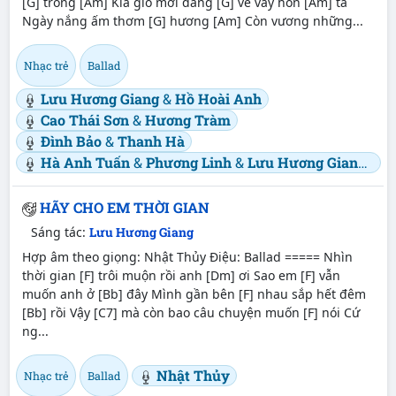
[G] trong [Am] Kìa gió mới đang [G] về vây hồn [Am] ta
Ngày nắng ấm thơm [G] hương [Am] Còn vương những...
Nhạc trẻ
Ballad
Lưu Hương Giang
&
Hồ Hoài Anh
Cao Thái Sơn
&
Hương Tràm
Đình Bảo
&
Thanh Hà
Hà Anh Tuấn
&
Phương Linh
&
Lưu Hương Giang
&
H
HÃY CHO EM THỜI GIAN
Sáng tác:
Lưu Hương Giang
Hợp âm theo giọng: Nhật Thủy Điệu: Ballad ===== Nhìn
thời gian [F] trôi muộn rồi anh [Dm] ơi Sao em [F] vẫn
muốn anh ở [Bb] đây Mình gần bên [F] nhau sắp hết đêm
[Bb] rồi Vậy [C7] mà còn bao câu chuyện muốn [F] nói Cứ
ng...
Nhật Thủy
Nhạc trẻ
Ballad