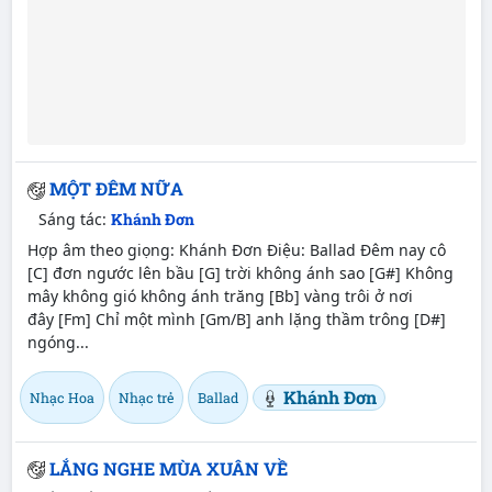
MỘT ĐÊM NỮA
Sáng tác:
Khánh Đơn
Hợp âm theo giọng: Khánh Đơn Điệu: Ballad Đêm nay cô
[C] đơn ngước lên bầu [G] trời không ánh sao [G#] Không
mây không gió không ánh trăng [Bb] vàng trôi ở nơi
đây [Fm] Chỉ một mình [Gm/B] anh lặng thầm trông [D#]
ngóng...
Khánh Đơn
Nhạc Hoa
Nhạc trẻ
Ballad
LẮNG NGHE MÙA XUÂN VỀ