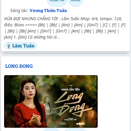
Sáng tác:
Vương Thiên Tuấn
HỨA ĐỢI NHƯNG CHẲNG TỚI - Lâm Tuấn Nhịp: 4/4, tempo: 128,
điệu: Blues ===== [Bb] | [Bb] | [Am] | [Am] | [Gm7] | [C] | [F] | [F]
| [Bb] | [Bb] [Am] | [Dm7] | [Gm7] | [Am] | [Bb] | [Bb] | [Am] |
[Am] 1. [Dm] Có những hồi ứ...
Lâm Tuấn
LONG ĐONG