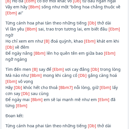
[B]
Họ đã
[Ebm]
có bờ môi khác vô
[Db]
tư đâu ngần ngại
Vậy em hãy
[Bbm]
sống như một “bông hoa chẳng thuộc về
[Ebm]
ai”
Từng cánh hoa phai tàn theo những tiếng
[Db]
thở dài
Vì lần yêu
[Bbm]
sai, trao trọn tương lai, em biết đâu
[Ebm]
ngờ
Họ chỉ xem em như
[B]
đoá quỳnh, khao
[Ebm]
khát em khi
[Db]
về đêm
Để ngày nắng
[Bbm]
lên họ quên tên em giữa bao
[Ebm]
ngỡ ngàng
Tìm đến men
[B]
say để
[Ebm]
vơi cay đắng
[Db]
trong lòng
Mà nào như
[Bbm]
mong khi càng cố
[Db]
gắng càng hoá
[Ebm]
vô vọng
Hãy
[Db]
khóc hết cho thoả
[Bbm7]
nỗi lòng, giữ
[Ebm]
lấy
cơn say
[Db]
sau cùng
Để ngày mai
[Bbm]
em sẽ lại mạnh mẽ như em
[Ebm]
đã
từng
[Ebm]
Đoạn kết:
Từng cánh hoa phai tàn theo những tiếng
[Db]
thở dài