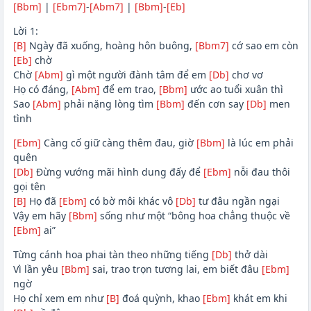
[Bbm]
|
[Ebm7]
-
[Abm7]
|
[Bbm]
-
[Eb]
Lời 1:
[B]
Ngày đã xuống, hoàng hôn buông,
[Bbm7]
cớ sao em còn
[Eb]
chờ
Chờ
[Abm]
gì một người đành tâm để em
[Db]
chơ vơ
Họ có đáng,
[Abm]
để em trao,
[Bbm]
ước ao tuổi xuân thì
Sao
[Abm]
phải nặng lòng tìm
[Bbm]
đến cơn say
[Db]
men
tình
[Ebm]
Càng cố giữ càng thêm đau, giờ
[Bbm]
là lúc em phải
quên
[Db]
Đừng vướng mãi hình dung đấy để
[Ebm]
nỗi đau thôi
gọi tên
[B]
Họ đã
[Ebm]
có bờ môi khác vô
[Db]
tư đâu ngần ngại
Vậy em hãy
[Bbm]
sống như một “bông hoa chẳng thuộc về
[Ebm]
ai”
Từng cánh hoa phai tàn theo những tiếng
[Db]
thở dài
Vì lần yêu
[Bbm]
sai, trao trọn tương lai, em biết đâu
[Ebm]
ngờ
Họ chỉ xem em như
[B]
đoá quỳnh, khao
[Ebm]
khát em khi