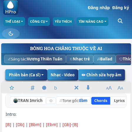
Đăng nhập
|
Đăng ký
THỂ LOẠI
CÔNG CỤ
YÊU THÍCH
TÌM NÂNG CAO
BÔNG HOA CHẲNG THUỘC VỀ AI
Sáng tác:
Vương Thiên Tuấn
Nhạc trẻ
Ballad
Thíc
Phiên bản (Ca sĩ)
Nhạc - Video
✏️ Chỉnh sửa hợp âm
TRAN Imrich
Tone gốc:
Ebm
Chords
Lyrics
Intro:
[B]
|
[Db]
|
[Bbm]
|
[Ebm]
|
[Gb]
-
[B]