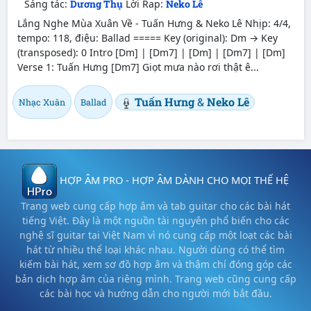
Sáng tác:
Dương Thụ
Lời Rap:
Neko Lê
Lắng Nghe Mùa Xuân Về - Tuấn Hưng & Neko Lê Nhịp: 4/4,
tempo: 118, điệu: Ballad ===== Key (original): Dm → Key
(transposed): 0 Intro [Dm] | [Dm7] | [Dm] | [Dm7] | [Dm]
Verse 1: Tuấn Hưng [Dm7] Giọt mưa nào rơi thật ê...
Tuấn Hưng
&
Neko Lê
Nhạc Xuân
Ballad
HỢP ÂM PRO - HỢP ÂM DÀNH CHO MỌI THẾ HỆ
Trang web cung cấp hợp âm và tab guitar cho các bài hát
tiếng Việt. Đây là một nguồn tài nguyên phổ biến cho các
nghệ sĩ guitar tại Việt Nam vì nó cung cấp một loạt các bài
hát từ nhiều thể loại khác nhau. Người dùng có thể tìm
kiếm bài hát, xem sơ đồ hợp âm và thậm chí đóng góp các
bản dịch hợp âm của riêng mình. Trang web cũng cung cấp
các bài học và hướng dẫn cho người mới bắt đầu.