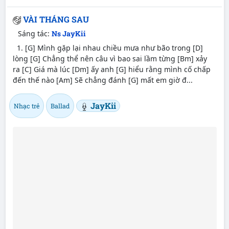
VÀI THÁNG SAU
Sáng tác:
Ns JayKii
1. [G] Mình gặp lại nhau chiều mưa như bão trong [D]
lòng [G] Chẳng thể nên câu vì bao sai lầm từng [Bm] xảy
ra [C] Giá mà lúc [Dm] ấy anh [G] hiểu rằng mình cố chấp
đến thế nào [Am] Sẽ chẳng đánh [G] mất em giờ đ...
JayKii
Nhạc trẻ
Ballad