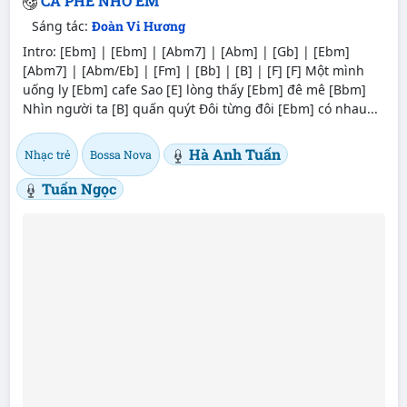
CÀ PHÊ NHỚ EM
Sáng tác:
Đoàn Vi Hương
Intro: [Ebm] | [Ebm] | [Abm7] | [Abm] | [Gb] | [Ebm]
[Abm7] | [Abm/Eb] | [Fm] | [Bb] | [B] | [F] [F] Một mình
uống ly [Ebm] cafe Sao [E] lòng thấy [Ebm] đê mê [Bbm]
Nhìn người ta [B] quấn quýt Đôi từng đôi [Ebm] có nhau...
Hà Anh Tuấn
Nhạc trẻ
Bossa Nova
Tuấn Ngọc