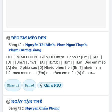
ĐÈO EM MÈO ĐEN
Sáng tác:
Nguyễn Tài Minh
,
Phan Ngọc Thạnh
,
Phạm Hương Giang
ĐÈO EM MÈO ĐEN - Gii & FIU Intro - Capo I.: [Em] | [A7] |
[D] | [Bm7] [Em7] | [A] | [D/Gb] | [Bm] | [Em] Đèo em mèo
[A] đen ở phía sau [D] Nhiều phen hồn [Bm7] nhiên, em
hát meo meo meo [Em] meo Đèo em mèo [A] đen ở...
Gii
&
FIU
Nhạc trẻ
Ballad
NGÀY TẬN THẾ
Sáng tác:
Nguyên Chấn Phong