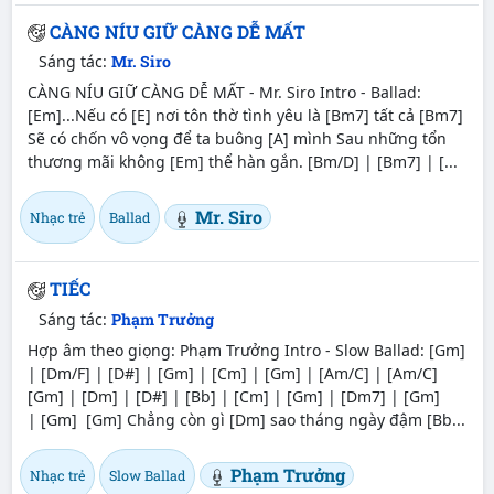
CÀNG NÍU GIỮ CÀNG DỄ MẤT
Sáng tác:
Mr. Siro
CÀNG NÍU GIỮ CÀNG DỄ MẤT - Mr. Siro Intro - Ballad:
[Em]...Nếu có [E] nơi tôn thờ tình yêu là [Bm7] tất cả [Bm7]
Sẽ có chốn vô vọng để ta buông [A] mình Sau những tổn
thương mãi không [Em] thể hàn gắn. [Bm/D] | [Bm7] | [...
Mr. Siro
Nhạc trẻ
Ballad
TIẾC
Sáng tác:
Phạm Trưởng
Hợp âm theo giọng: Phạm Trưởng Intro - Slow Ballad: [Gm]
| [Dm/F] | [D#] | [Gm] | [Cm] | [Gm] | [Am/C] | [Am/C]
[Gm] | [Dm] | [D#] | [Bb] | [Cm] | [Gm] | [Dm7] | [Gm]
| [Gm] [Gm] Chẳng còn gì [Dm] sao tháng ngày đậm [Bb...
Phạm Trưởng
Nhạc trẻ
Slow Ballad