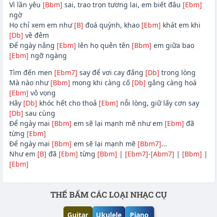
Vì lần yêu
[Bbm]
sai, trao trọn tương lai, em biết đâu
[Ebm]
ngờ
Họ chỉ xem em như
[B]
đoá quỳnh, khao
[Ebm]
khát em khi
[Db]
về đêm
Để ngày nắng
[Ebm]
lên họ quên tên
[Bbm]
em giữa bao
[Ebm]
ngỡ ngàng
Tìm đến men
[Ebm7]
say để vơi cay đắng
[Db]
trong lòng
Mà nào như
[Bbm]
mong khi càng cố
[Db]
gắng càng hoá
[Ebm]
vô vọng
Hãy
[Db]
khóc hết cho thoả
[Ebm]
nỗi lòng, giữ lấy cơn say
[Db]
sau cùng
Để ngày mai
[Bbm]
em sẽ lại mạnh mẽ như em
[Ebm]
đã
từng
[Ebm]
Để ngày mai
[Bbm]
em sẽ lại mạnh mẽ
[Bbm7]
...
Như em
[B]
đã
[Ebm]
từng
[Bbm]
|
[Ebm7]
-
[Abm7]
|
[Bbm]
|
[Ebm]
Phần nội dung
THẾ BẤM CÁC LOẠI NHẠC CỤ
Guitar
Ukulele
Piano