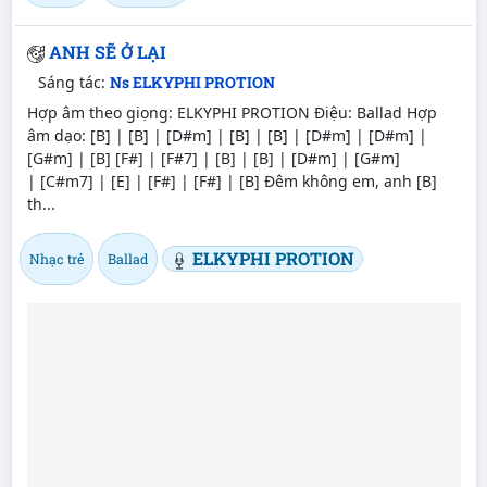
ANH SẼ Ở LẠI
Sáng tác:
Ns ELKYPHI PROTION
Hợp âm theo giọng: ELKYPHI PROTION Điệu: Ballad Hợp
âm dạo: [B] | [B] | [D#m] | [B] | [B] | [D#m] | [D#m] |
[G#m] | [B] [F#] | [F#7] | [B] | [B] | [D#m] | [G#m]
| [C#m7] | [E] | [F#] | [F#] | [B] Đêm không em, anh [B]
th...
ELKYPHI PROTION
Nhạc trẻ
Ballad