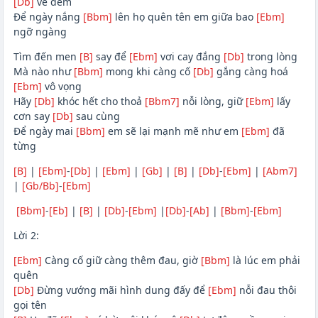
[Db]
về đêm
Để ngày nắng
[Bbm]
lên họ quên tên em giữa bao
[Ebm]
ngỡ ngàng
Tìm đến men
[B]
say để
[Ebm]
vơi cay đắng
[Db]
trong lòng
Mà nào như
[Bbm]
mong khi càng cố
[Db]
gắng càng hoá
[Ebm]
vô vọng
Hãy
[Db]
khóc hết cho thoả
[Bbm7]
nỗi lòng, giữ
[Ebm]
lấy
cơn say
[Db]
sau cùng
Để ngày mai
[Bbm]
em sẽ lại mạnh mẽ như em
[Ebm]
đã
từng
[B]
|
[Ebm]
-
[Db]
|
[Ebm]
|
[Gb]
|
[B]
|
[Db]
-
[Ebm]
|
[Abm7]
|
[Gb/Bb]
-
[Ebm]
[Bbm]
-
[Eb]
|
[B]
|
[Db]
-
[Ebm]
|
[Db]
-
[Ab]
|
[Bbm]
-
[Ebm]
Lời 2:
[Ebm]
Càng cố giữ càng thêm đau, giờ
[Bbm]
là lúc em phải
quên
[Db]
Đừng vướng mãi hình dung đấy để
[Ebm]
nỗi đau thôi
gọi tên