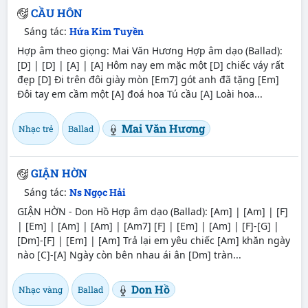
CẦU HÔN
Sáng tác:
Hứa Kim Tuyền
Hợp âm theo giọng: Mai Văn Hương Hợp âm dạo (Ballad):
[D] | [D] | [A] | [A] Hôm nay em mặc một [D] chiếc váy rất
đẹp [D] Đi trên đôi giày mòn [Em7] gót anh đã tặng [Em]
Đôi tay em cầm một [A] đoá hoa Tú cầu [A] Loài hoa...
Mai Văn Hương
Nhạc trẻ
Ballad
GIẬN HỜN
Sáng tác:
Ns Ngọc Hải
GIẬN HỜN - Don Hồ Hợp âm dạo (Ballad): [Am] | [Am] | [F]
| [Em] | [Am] | [Am] | [Am7] [F] | [Em] | [Am] | [F]-[G] |
[Dm]-[F] | [Em] | [Am] Trả lại em yêu chiếc [Am] khăn ngày
nào [C]-[A] Ngày còn bên nhau ái ân [Dm] tràn...
Don Hồ
Nhạc vàng
Ballad