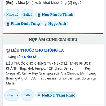
[Em] 1. Mùa [Am] xuân khát khao lòng [C] người...
Noo Phước Thịnh
Nhạc trẻ
Ballad
Phan Đinh Tùng
Ngọc Ánh
HỢP ÂM CÙNG GIAI ĐIỆU
LIỀU THUỐC CHO CHÚNG TA
Sáng tác:
Neko Lê
LIỀU THUỐC CHO CHÚNG TA - NEKO LÊ, TĂNG PHÚC &
KHÁNH Nhịp: 4/4, tempo: 128, điệu: Ballad ===== Key
(original): Cm → Key (transposed): Am Chorus: [Am] Lặng
thầm gạt giọt nước mắt trên mi Tự hỏi cảm xúc đó tên gì
Mà là...
NeKo
&
Tăng Phúc
Nhạc trẻ
Ballad