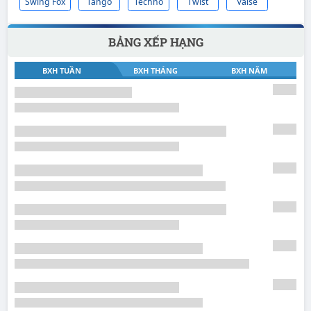
Swing Fox
Tango
Techno
Twist
Valse
BẢNG XẾP HẠNG
BXH TUẦN
BXH THÁNG
BXH NĂM