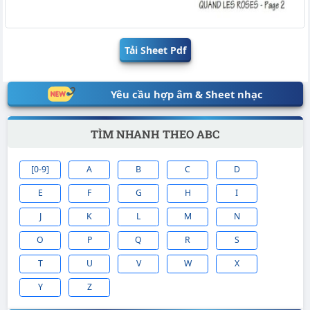
Tải Sheet Pdf
Yêu cầu hợp âm & Sheet nhạc
TÌM NHANH THEO ABC
[0-9]
A
B
C
D
E
F
G
H
I
J
K
L
M
N
O
P
Q
R
S
T
U
V
W
X
Y
Z