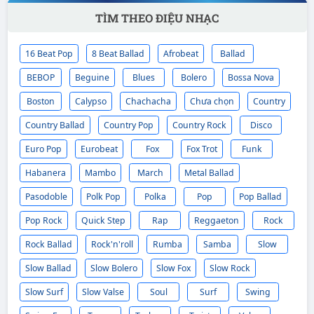
TÌM THEO ĐIỆU NHẠC
16 Beat Pop
8 Beat Ballad
Afrobeat
Ballad
BEBOP
Beguine
Blues
Bolero
Bossa Nova
Boston
Calypso
Chachacha
Chưa chọn
Country
Country Ballad
Country Pop
Country Rock
Disco
Euro Pop
Eurobeat
Fox
Fox Trot
Funk
Habanera
Mambo
March
Metal Ballad
Pasodoble
Polk Pop
Polka
Pop
Pop Ballad
Pop Rock
Quick Step
Rap
Reggaeton
Rock
Rock Ballad
Rock'n'roll
Rumba
Samba
Slow
Slow Ballad
Slow Bolero
Slow Fox
Slow Rock
Slow Surf
Slow Valse
Soul
Surf
Swing