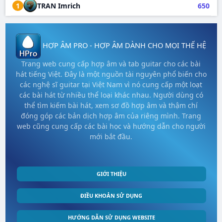
1
TRAN Imrich
650
HỢP ÂM PRO - HỢP ÂM DÀNH CHO MỌI THẾ HỆ
Trang web cung cấp hợp âm và tab guitar cho các bài
hát tiếng Việt. Đây là một nguồn tài nguyên phổ biến cho
các nghệ sĩ guitar tại Việt Nam vì nó cung cấp một loạt
các bài hát từ nhiều thể loại khác nhau. Người dùng có
thể tìm kiếm bài hát, xem sơ đồ hợp âm và thậm chí
đóng góp các bản dịch hợp âm của riêng mình. Trang
web cũng cung cấp các bài học và hướng dẫn cho người
mới bắt đầu.
GIỚI THIỆU
ĐIỀU KHOẢN SỬ DỤNG
HƯỚNG DẪN SỬ DỤNG WEBSITE