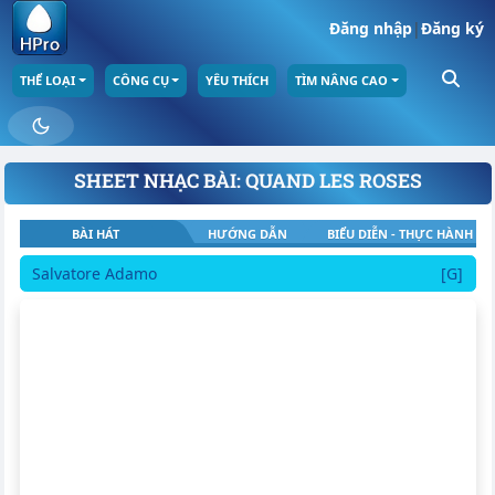
Đăng nhập
|
Đăng ký
THỂ LOẠI
CÔNG CỤ
YÊU THÍCH
TÌM NÂNG CAO
SHEET NHẠC BÀI: QUAND LES ROSES
BÀI HÁT
HƯỚNG DẪN
BIỂU DIỄN - THỰC HÀNH
Salvatore Adamo
[G]