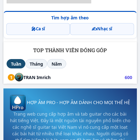
Tìm hợp âm theo
🎤
✍️
Ca sĩ
Nhạc sĩ
TOP THÀNH VIÊN ĐÓNG GÓP
Tuần
Tháng
Năm
1
TRAN Imrich
600
HỢP ÂM PRO - HỢP ÂM DÀNH CHO MỌI THẾ HỆ
Trang web cung cấp hợp âm và tab guitar cho các bài
hát tiếng Việt. Đây là một nguồn tài nguyên phổ biến cho
các nghệ sĩ guitar tại Việt Nam vì nó cung cấp một loạt
các bài hát từ nhiều thể loại khác nhau. Người dùng có