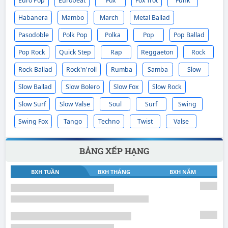
Euro Pop
Eurobeat
Fox
Fox Trot
Funk
Habanera
Mambo
March
Metal Ballad
Pasodoble
Polk Pop
Polka
Pop
Pop Ballad
Pop Rock
Quick Step
Rap
Reggaeton
Rock
Rock Ballad
Rock'n'roll
Rumba
Samba
Slow
Slow Ballad
Slow Bolero
Slow Fox
Slow Rock
Slow Surf
Slow Valse
Soul
Surf
Swing
Swing Fox
Tango
Techno
Twist
Valse
BẢNG XẾP HẠNG
BXH TUẦN
BXH THÁNG
BXH NĂM