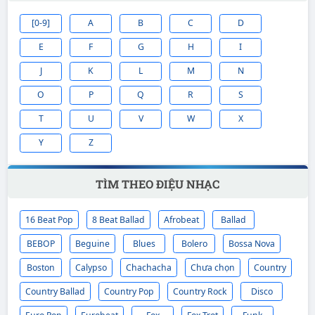
[0-9]
A
B
C
D
E
F
G
H
I
J
K
L
M
N
O
P
Q
R
S
T
U
V
W
X
Y
Z
TÌM THEO ĐIỆU NHẠC
16 Beat Pop
8 Beat Ballad
Afrobeat
Ballad
BEBOP
Beguine
Blues
Bolero
Bossa Nova
Boston
Calypso
Chachacha
Chưa chọn
Country
Country Ballad
Country Pop
Country Rock
Disco