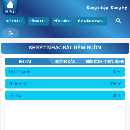
Đăng nhập
|
Đăng ký
THỂ LOẠI
CÔNG CỤ
YÊU THÍCH
TÌM NÂNG CAO
SHEET NHẠC BÀI: ĐÊM BUỒN
BÀI HÁT
HƯỚNG DẪN
BIỂU DIỄN - THỰC HÀNH
Thái Thanh
[Em]
Khánh Hà
[Dbm]
Lệ Thu
[Bm]